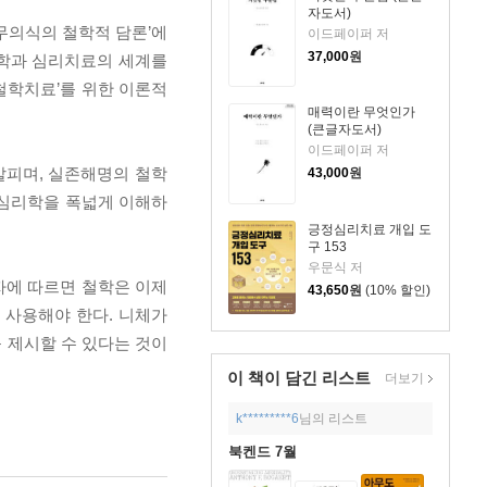
자도서)
‘무의식의 철학적 담론’에
이드페이퍼 저
37,000
원
학과 심리치료의 세계를
‘철학치료’를 위한 이론적
매력이란 무엇인가
(큰글자도서)
이드페이퍼 저
살피며, 실존해명의 철학
43,000
원
층심리학을 폭넓게 이해하
긍정심리치료 개입 도
구 153
우문식 저
자에 따르면 철학은 이제
43,650
원
(10% 할인)
 사용해야 한다. 니체가
 제시할 수 있다는 것이
이 책이 담긴
리스트
더보기
k*********6
님의 리스트
북켄드 7월