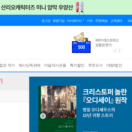
로그인
회원가입
마이페이지
카트
주문/배송
고객센터
Gl
젊은 작가
예사단독판매
이달의사은품
특가할인
추천도서
대량/법인
기