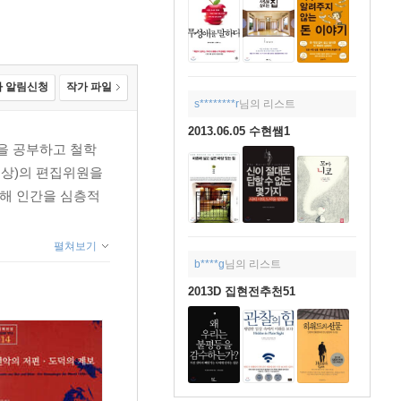
 알림신청
작가 파일
s********r
님의 리스트
2013.06.05 수현쌤1
을 공부하고 철학
세상)의 편집위원을
관해 인간을 심층적
펼쳐보기
b****g
님의 리스트
2013D 집현전추천51