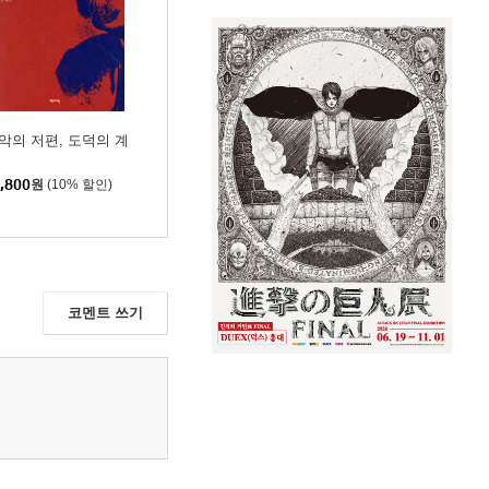
악의 저편, 도덕의 계
,800
원
(10% 할인)
코멘트 쓰기