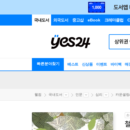
국내도서
외국도서
중고샵
eBook
크레마클럽
C
빠른분야찾기
베스트
신상품
이벤트
바이백
매
웰컴
국내도서
인문
심리
카운셀링/
소