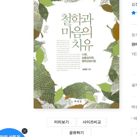
김
정
판
Y
결
배
배
미리보기
사이즈비교
공유하기