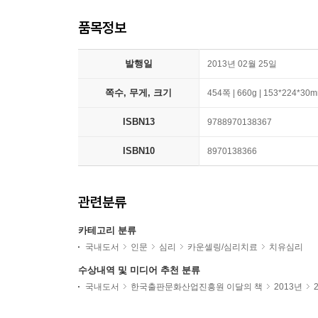
품목정보
발행일
2013년 02월 25일
쪽수, 무게, 크기
454쪽 | 660g | 153*224*30
ISBN13
9788970138367
ISBN10
8970138366
관련분류
카테고리 분류
국내도서
인문
심리
카운셀링/심리치료
치유심리
수상내역 및 미디어 추천 분류
국내도서
한국출판문화산업진흥원 이달의 책
2013년