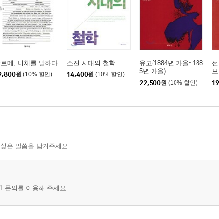
로메, 니체를 말하다
소진 시대의 철학
유고(1884년 가을~188
선
5년 가을)
보
9,800
원
(10% 할인)
14,400
원
(10% 할인)
22,500
원
(10% 할인)
19
 싶은 말씀을 남겨주세요.
1 문의를 이용해 주세요.