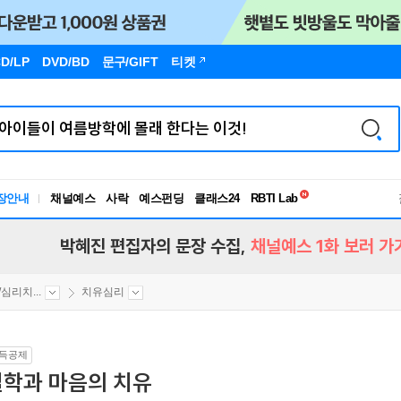
D/LP
DVD/BD
문구
/GIFT
티켓
독서유형검사
RBTI Lab
장안내
채널예스
사락
예스펀딩
클래스24
독서유형검사
박혜진 편집자의 문장 수집,
채널예스 1화 보러 가
심리치...
치유심리
득공제
철학과 마음의 치유