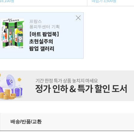
16,100원
매입가 3,500원
프랑스
퐁피두센터 기획
[아트 팝업북]
초현실주의
팝업 갤러리
배송/반품/교환