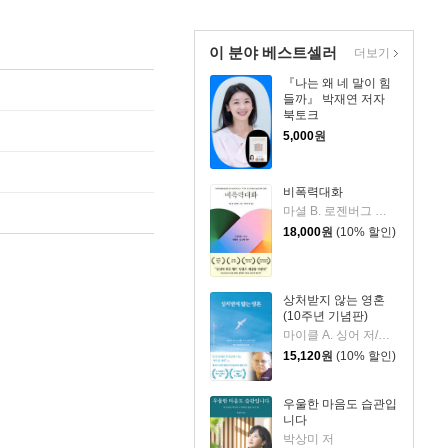
이 분야 베스트셀러
더보기
『나는 왜 네 말이 힘
들까』 박재연 저자
북토크
5,000
원
비폭력대화
마셜 B. 로젠버그 저/캐서린 한 역
18,000
원
(10% 할인)
상처받지 않는 영혼
(10주년 기념판)
마이클 A. 싱어 저/이균형 역/성해영 감수
15,120
원
(10% 할인)
우울한 마음도 습관입
니다
박상미 저