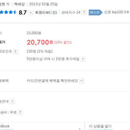
정현
저
책세상
2013년 02월 25일
8.7
인문 top100 3주
회원리뷰(
3
건)
판매지수 24
베스트
가
23,000원
20,700
원
매가
(10% 할인)
ES포인트
230원 (1% 적립)
5만원이상 구매 시 2천원 추가적립
제혜택
카드/간편결제 혜택을 확인하세요
송안내
송비 : 무료
eBook
이 상품을 팔기