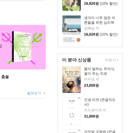
16,920
원
(10% 할인)
생각이 너무 많은 어
른들을 위한 심리학
김혜남 저
16,020
원
(10% 할인)
이 분야 신상품
더보기
몸이 말하는 무의식,
꽃이 주는 치유
 춤을
어우센 저
23,000
원
펼쳐보기
인생 리셋 (큰글자도
서)
이드페이퍼 저
31,000
원
거짓말 구분법 (큰글