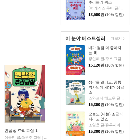
추리논리 퀴즈
Dr. 개러스 무어 글/마가리다 에스테베즈 그림/브론테살롱 역
13,500
원
(10% 할인)
이 분야 베스트셀러
더보기
내가 점점 더 좋아지
는 책
장인혜 글/주쓰 그림
15,120
원
(10% 할인)
생각을 길러요, 공룡
박사님의 왜왜왜 상담
소
스와프나 해도우 글/이팅 리 그림/엠버 오웬 감수/엄혜숙 역
15,300
원
(10% 할인)
오늘도 (나는) 조금씩
자라고 있죠
조열음 글/유루시아 그림
민탐정 추리교실 1
15,300
원
(10% 할인)
친구의서재
이승민 글/쏘우주 그림
소원나무
|