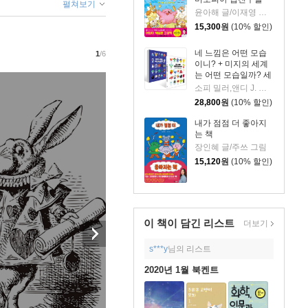
펼쳐보기
윤아해 글/이재영 그림
15,300
원
(10% 할인)
네 느낌은 어떤 모습
1
/6
이니? + 미지의 세계
는 어떤 모습일까? 세
트
소피 밀러,앤디 J. 피자 글그림/김세실 역
28,800
원
(10% 할인)
내가 점점 더 좋아지
는 책
장인혜 글/주쓰 그림
15,120
원
(10% 할인)
이 책이 담긴
리스트
더보기
s***y
님의 리스트
2020년 1월 북켄트