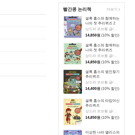
빨간콩 논리책
더보기
셜록 홈스와 함께하는
나의 첫 추리퀴즈 2
상드라 르브룅 글/파트리크 모리즈 그림/김영신 역
14,850
원
(10% 할인)
셜록 홈스와 함께하는
나의 첫 추리퀴즈
상드라 르브룅 글/소피 쇼사드 그림/김영신 역
14,850
원
(10% 할인)
셜록 홈스의 범인찾기
추리퀴즈
상드라 르브룅 글/로익 메헤 그림/김영신 역
14,400
원
(10% 할인)
셜록 홈스의 타임머신
추리퀴즈
상드라 르브룅 글/로익 메헤 그림/마음물꼬 역
14,850
원
(10% 할인)
이상한 나라 앨리스의