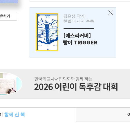
김은성 작가
유하기
친필 메시지 수록
---------------
[예스리커버]
빵야 TRIGGER
들이
함께 산 책