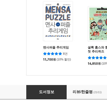
멘사퍼즐 추리게임
셜록 홈스와 
첫 추리퀴즈
8건
11,700
원
(10% 할인)
14,850
원
(10
이상한 나라 앨리스의 추리논리 퀴즈
도서정보
리뷰/한줄평
(21/11)