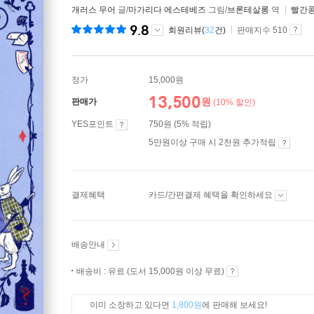
개러스 무어
글/
마가리다 에스테베즈
그림/
브론테살롱
역
빨간
9.8
회원리뷰(
32
건)
판매지수 510
정가
15,000원
13,500
원
판매가
(10% 할인)
YES포인트
750원 (5% 적립)
5만원이상 구매 시 2천원 추가적립
결제혜택
카드/간편결제 혜택을 확인하세요
배송안내
배송비 : 유료 (도서 15,000원 이상 무료)
이미 소장하고 있다면
1,800원
에 판매해 보세요!