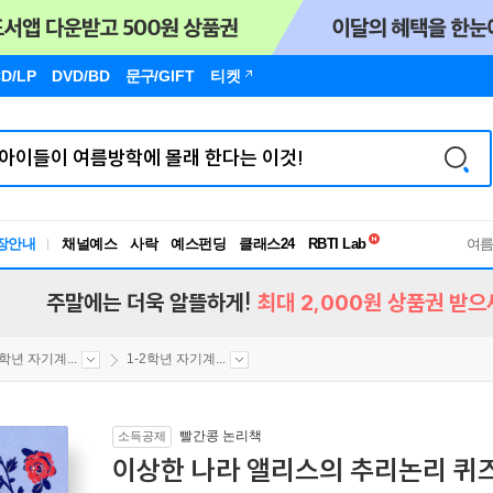
D/LP
DVD/BD
문구
/GIFT
티켓
독서유형검사
RBTI Lab
장안내
채널예스
사락
예스펀딩
클래스24
독서유형검사
여
주말에는 더욱 알뜰하게!
최대 2,000원 상품권 받으
2학년 자기계...
1-2학년 자기계...
빨간콩 논리책
소득공제
이상한 나라 앨리스의 추리논리 퀴