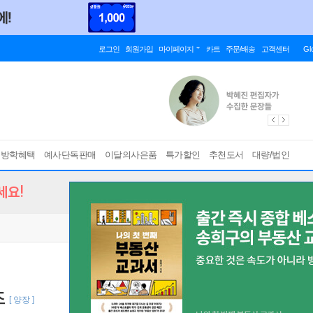
로그인
회원가입
마이페이지
카트
주문/배송
고객센터
Gl
름방학혜택
예사단독판매
이달의사은품
특가할인
추천도서
대량/법인
세요!
즈
[ 양장 ]