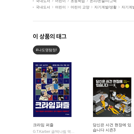
국내도서
어린이
초등학습
논리/논술/사고력
국내도서
어린이
어린이 교양
자기계발/생활
자기계
이 상품의 태그
#나도명탐정!
크라임 퍼즐
당신은 사건 현장에 있
습니다 시즌3
G.T.Karber 글/박나림 역
중앙북스(books)
|