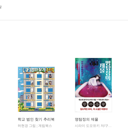
발
학교 범인 찾기 추리북
명탐정의 제물
허현경 그림
계림북스
시라이 도모유키 저/구수영 역
내
|
|