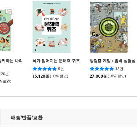
함께하는 나의
뇌가 젊어지는 문해력 퀴즈
방탈출 게임 : 좀비 실험실
9건
18건
20건
15,120
원
(10% 할인)
27,000
원
(10% 할인)
% 할인)
배송/반품/교환