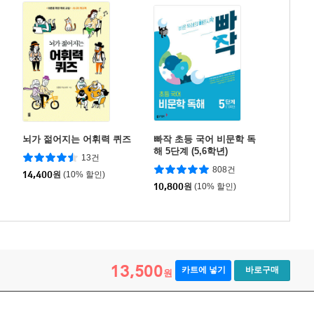
뇌가 젊어지는 어휘력 퀴즈
빠작 초등 국어 비문학 독
해 5단계 (5,6학년)
13건
808건
14,400
원
(10% 할인)
10,800
원
(10% 할인)
13,500
카트에 넣기
바로구매
원