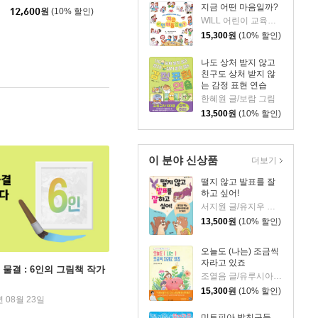
지금 어떤 마음일까?
12,600
원
(10% 할인)
WILL 어린이 교육연구소 글/스미모토 나나미 그림
15,300
원
(10% 할인)
나도 상처 받지 않고
친구도 상처 받지 않
는 감정 표현 연습
한혜원 글/보람 그림
13,500
원
(10% 할인)
이 분야 신상품
더보기
떨지 않고 발표를 잘
하고 싶어!
서지원 글/유지우 그림
13,500
원
(10% 할인)
오늘도 (나는) 조금씩
자라고 있죠
 물결 : 6인의 그림책 작가
조열음 글/유루시아 그림
15,300
원
(10% 할인)
년 08월 23일
미토피아 밥친구들