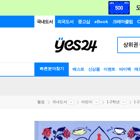
국내도서
외국도서
중고샵
eBook
크레마클럽
C
빠른분야찾기
베스트
신상품
이벤트
바이백
매
웰컴
국내도서
어린이
1-2학년
1-