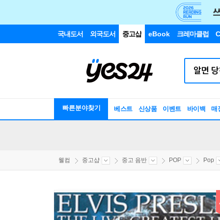
국내도서
외국도서
중고샵
eBook
크레마클럽
C
빠른분야찾기
베스트
신상품
이벤트
바이백
매
웰컴
중고샵
중고 음반
POP
Pop