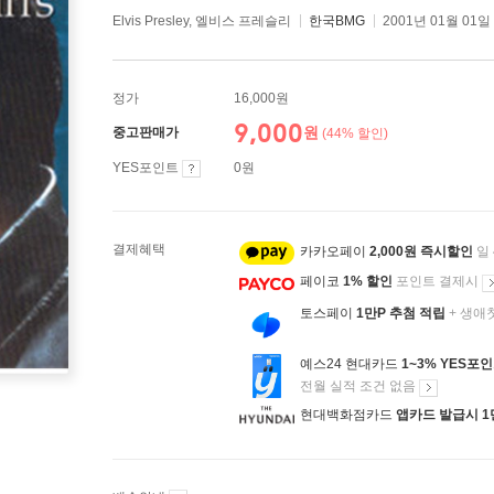
Elvis Presley, 엘비스 프레슬리
한국BMG
2001년 01월 01일
정가
16,000원
9,000
원
중고판매가
(44% 할인)
YES포인트
0원
결제혜택
카카오페이
2,000원 즉시할인
일
페이코
1% 할인
포인트 결제시
토스페이
1만P 추첨 적립
+ 생애
예스24 현대카드
1~3% YES포
전월 실적 조건 없음
현대백화점카드
앱카드 발급시 1