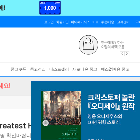
로그인
회원가입
마이페이지
카트
주문/배송
고객센터
Gl
중고쿠폰
중고전집
베스트셀러
새로나온 중고
예스24배송 중고
세요!
ve Greatest Hits [2001년 한국BMG국내제
설명 확인바랍니다