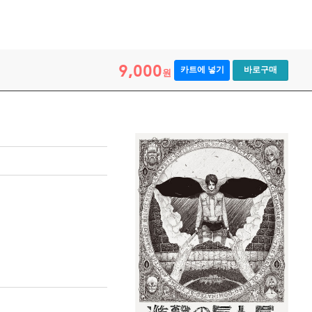
9,000
카트에 넣기
바로구매
원