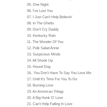
05. One Night
06. I've Lost You
07. I Just Can't Help Believin'
08. In The Ghetto
09. Don't Cry Daddy
10. Kentucky Rain
11. The Wonder Of You
12. Polk Salad Annie
13. Suspicious Minds
14. All Shook Up
15. Hound Dog
16.. You Don't Have To Say You Love Me
17. Until It's Time For You To Go
18. Burning Love
19. An American Trilogy
20. A Big Hunk O' Love
21. Can't Help Falling In Love