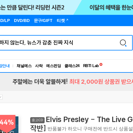
D/LP
DVD/BD
문구
/GIFT
티켓
독서유형검사
RBTI Lab
장안내
채널예스
사락
예스펀딩
클래스24
독서유형검사
주말에는 더욱 알뜰하게!
최대 2,000원 상품권 받으
Elvis Presley - The Li
중고CD
44%
작반]
반품불가 하오니 구매전에 반드시 상품