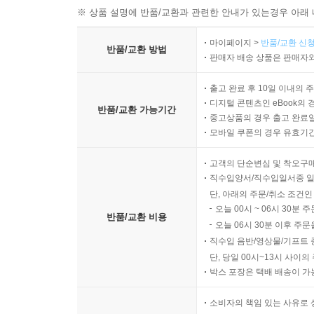
※ 상품 설명에 반품/교환과 관련한 안내가 있는경우 아래 
마이페이지 >
반품/교환 신청
반품/교환 방법
판매자 배송 상품은 판매자와
출고 완료 후 10일 이내의 
디지털 콘텐츠인 eBook의 
반품/교환 가능기간
중고상품의 경우 출고 완료일
모바일 쿠폰의 경우 유효기간(
고객의 단순변심 및 착오구
직수입양서/직수입일서중 일
단, 아래의 주문/취소 조건인
오늘 00시 ~ 06시 30분 
반품/교환 비용
오늘 06시 30분 이후 주문
직수입 음반/영상물/기프트 
단, 당일 00시~13시 사이
박스 포장은 택배 배송이 가
소비자의 책임 있는 사유로 