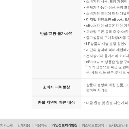
소비자의 사용, 포장 개봉에 
복제가 가능한 상품 등의 포장을 
소비자의 요청에 따라 개별
디지털 컨텐츠인 eBook, 
eBook 대여 상품은 대여 기
모바일 쿠폰 등록 후 취소/환
반품/교환 불가사유
중고상품이 구매확정(자동 
LP상품의 재생 불량 원인이 기
시간의 경과에 의해 재판매가
전자상거래 등에서의 소비자
eBook 세트 상품은 일괄 
1개의 상품으로 취급 및 판매
우, 세트 상품 전부 및 세트
상품의 불량에 의한 반품, 교
소비자 피해보상
준하여 처리됨
환불 지연에 따른 배상
대금 환불 및 환불 지연에 
회사소개
인재채용
이용약관
개인정보처리방침
청소년보호정책
도서홍보안내