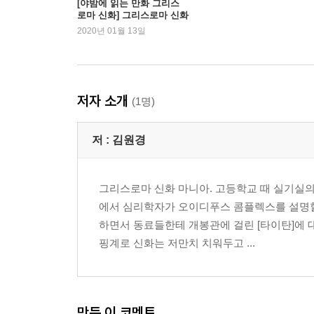
[야밤에 읽는 만화 그리스
로마 신화] 그리스로마 신화
19장 그리스로마 신화 최고의 영웅을 낳다: 알크메
의 진짜 얼굴!
2020년 01월 13일
번외 1 신들의 삼각관계: 아레스, 헤파이스토스, 
번외 2 올륌포스의 꺼벙이: 포세이돈
저자 소개
(1명)
2부
저 :
김원경
1장 성격 파탄자의 사랑: 아폴론
2장 누가 이 미소년을 죽였는가: 나르키소스
3장 나불거리는 입을 싫어하는 신: 아테네
그리스로마 신화 마니아. 고등학교 때 실기실의 
4장 신화판 로미오와 줄리엣: 퓌라모스, 티스베
에서 심리학자가 오이디푸스 콤플렉스를 설명할
5장 방랑하는 술꾼: 디오뉘소스
하면서 동료들한테 개봉관에 걸린 [타이탄]에
6장 뱀의 이빨로 테바이를 세우다: 카드모스
핑계로 신화는 저만치 치워두고 ...
7장 메두사의 머리를 취한 영웅: 페르세우스
8장 피도 눈물도 없는 잔인한 사랑: 메데이아
9장 모험에 중독된 리틀 헤라클레스: 테세우스
10장 처녀신의 두 얼굴: 아르테미스
만든 이 코멘트