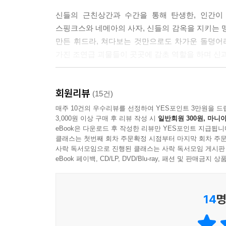
신들의 근친상간과 수간을 통해 탄생한, 인간이
스핑크스와 네메아의 사자, 신들의 감옥을 지키는
만든 휘드라, 쳐다보는 것만으로도 차가운 돌덩어
가진 조연급 괴물들이 곳곳에 감초 역할을 하며 신
호메로스부터 제임스 프레이저까지, 신화의 최고 
회원리뷰
겉은 가볍게, 속은 알차게! 가성비 최고의 그리스로
(15건)
매주 10건의 우수리뷰를 선정하여 YES포인트 3만원을 드
3,000원 이상 구매 후 리뷰 작성 시
일반회원 300원, 마니아
성인용 버전의 만화 그리스로마 신화라고 해서 자
eBook은 다운로드 후 작성한 리뷰만 YES포인트 지급됩니
헤시오도스와 아폴로도로스의 원전을 참고해 제우스
클래스는 첫번째 회차 주문확정 시점부터 마지막 회차 주문
다룬다. 2부는 오비디우스와 제임스 프레이저의
사락 독서모임으로 진행된 클래스는 사락 독서모임 게시판
오비디우스 등 그리스로마 신화의 뼈대를 만든 전
eBook 페이백, CD/LP, DVD/Blu-ray, 패션 및 판매금
프레이저, 또한 그리스로마 신화를 문헌학적, 고고
영웅, 괴물들의 계보도를 실어 독자들의 이해를 돕고
14
명
아름다움의 극치를 보여주는 명화 속 황금비율의 형
충동적이며, 질투와 복수심에 불타는 너무도 인간