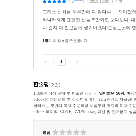
c******r
2019-12-20
신고
|
|
|
그리스 신화를 하루만에 다 읽다니 .... 재
적나라하게 표현된 신들 !!!만화로 보다보니, 
니 왠지 더 친근감이 생겨버렸다!손닿는곳에 항
1명
이 이 리뷰를 추천합니다.
1
한줄평
(2건)
1,000원 이상 구매 후 한줄평 작성 시
일반회원 50원, 마니
eBook은 다운로드 후 작성한 리뷰만 YES포인트 지급됩니
클래스는 첫번째 회차 주문확정 시점부터 마지막 회차 주문
eBook 페이백, CD/LP, DVD/Blu-ray, 패션 및 판매금
평점