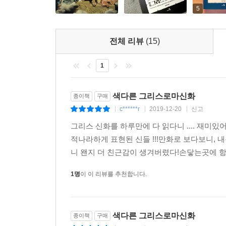
5
전체 리뷰
(15)
1
색다른 그리스로마신화
종이책
구매
c******r
2019-12-20
신고
|
|
|
그리스 신화를 하루만에 다 읽다니 .... 재
적나라하게 표현된 신들 !!!만화로 보다보니, 
니 왠지 더 친근감이 생겨버렸다!손닿는곳에 항
1명
이 이 리뷰를 추천합니다.
색다른 그리스로마신화
종이책
구매