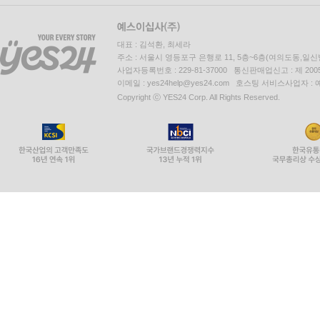
대표 : 김석환, 최세라
주소 : 서울시 영등포구 은행로 11, 5층~6층(여의도동,일신
사업자등록번호 : 229-81-37000 통신판매업신고 : 제 200
이메일 : yes24help@yes24.com 호스팅 서비스사업자 :
Copyright ⓒ YES24 Corp. All Rights Reserved.