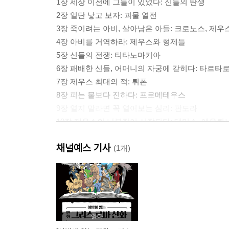
1장 세상 이전에 그들이 있었다: 신들의 탄생
2장 일단 낳고 보자: 괴물 열전
3장 죽이려는 아비, 살아남은 아들: 크로노스, 제우
4장 아비를 거역하라: 제우스와 형제들
5장 신들의 전쟁: 티타노마키아
6장 패배한 신들, 어머니의 자궁에 갇히다: 타르타
7장 제우스 최대의 적: 튀폰
8장 피는 물보다 진하다: 프로메테우스
9장 열지 말라면 꼭 열어보는 심리: 판도라
10장 제우스의 난봉질이 시작되다: 테미스, 에우뤼
11장 딸 찾아 지옥 삼만리: 데메테르
채널예스 기사
12장 그녀를 절대 쳐다보지 마라: 오르페우스, 에
(1개)
13장 제우스가 유일하게 두려워하는 여자: 헤라
14장 아폴론과 아르테미스의 어머니: 레토
15장 교활한 재간둥이 신: 헤르메스
16장 남자 잘못 만나 소가 되다: 이오
17장 황소를 사랑한 여인의 운명: 에우로페, 파시파
읽다
18장 제우스의 민낯을 보고 죽다: 세멜레