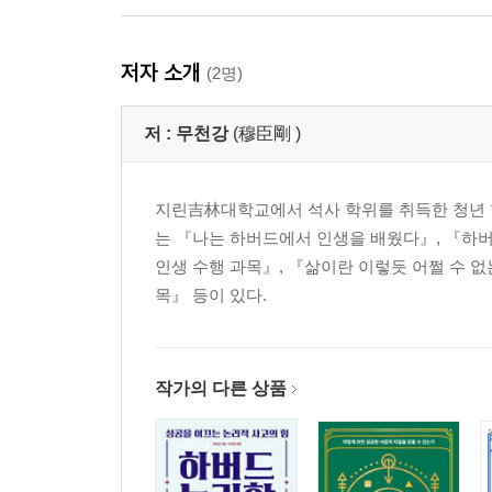
저자 소개
(2명)
저 :
무천강
(穆臣剛 )
지린吉林대학교에서 석사 학위를 취득한 청년 학
는 『나는 하버드에서 인생을 배웠다』, 『하버
인생 수행 과목』, 『삶이란 이렇듯 어쩔 수 
목』 등이 있다.
작가의 다른 상품