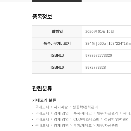
품목정보
발행일
2020년 01월 15일
쪽수, 무게, 크기
384쪽 | 560g | 153*224*18
ISBN13
9788972773320
ISBN10
8972773328
관련분류
카테고리 분류
국내도서
자기계발
성공학/경력관리
국내도서
경제 경영
투자/재테크
재무/자산관리
재테
국내도서
경제 경영
CEO/비즈니스맨
성공학/경력관리
국내도서
경제 경영
투자/재테크
재무/자산관리