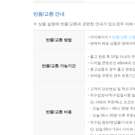
반품/교환 안내
※ 상품 설명에 반품/교환과 관련한 안내가 있는경우 아래 
마이페이지 >
반품/교환 신청
반품/교환 방법
판매자 배송 상품은 판매자와
출고 완료 후 10일 이내의 
디지털 콘텐츠인 eBook의 
반품/교환 가능기간
중고상품의 경우 출고 완료일
모바일 쿠폰의 경우 유효기간(
고객의 단순변심 및 착오구
직수입양서/직수입일서중 일
단, 아래의 주문/취소 조건인
오늘 00시 ~ 06시 30분 
반품/교환 비용
오늘 06시 30분 이후 주문
직수입 음반/영상물/기프트 
단, 당일 00시~13시 사이