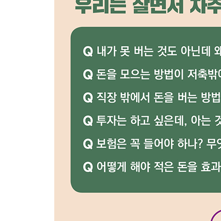
22 할인가의 유혹에 넘어가지 마라
23 간사하게 다가오는 소비자 잉여를 조심하라
24 물건을 살 때는 구매 기준을 분명히 정하라
25 남들이 다 한다면 당신은 하지 마라
26 감당할 수 있는 물고기를 잡아라
27 판매자는 칭찬이라는 함정을 판다
28 미래 전망은 당신이 설계하라
PART 05 수입과 지출의 평행을 맞춰라
29 수입에 맞는 지출이 답이다
30 매력적인 구두쇠가 되라
31 계획에 없던 나가는 돈을 막아라
32 지갑을 열 때와 닫을 때를 구분하라
33 날아가는 새를 쫒지 말고 손 안에 든 새를 봐라
34 투자는 무엇이고 소비는 무엇인가