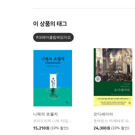
이 상품의 태그
#크레마클럽에있어요
니체의 초월자
오디세이아
프리드리히 니체 저/김철 편역
히읏
호메로스 저/페테르 파울 루벤스 그림/박문재 역
|
15,210
원
(10% 할인)
24,300
원
(10% 할인)