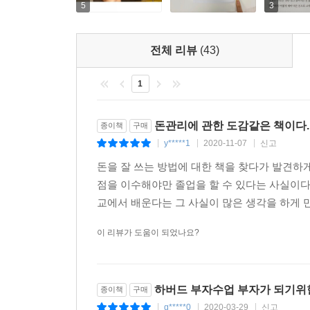
어야 한다.
5
3
--- 본문 중에서
전체 리뷰
(43)
돈을 쓰는 것은 즐거움이고, 저축은 고통스러운 형벌
축할 수 있는 것보다 적다. 하지만 지금 써버리는 
1
수입의 절반 이쪽저쪽이다. 심지어 그 이상인 경우도
야 한다.
돈관리에 관한 도감같은 책이다.
종이책
구매
--- 본문 중에서
y*****1
2020-11-07
신고
|
|
|
돈을 잘 쓰는 방법에 대한 책을 찾다가 발견하
돈은 아껴서 축적되는 것보다 낳아서 생기는 것이 크다
점을 이수해야만 졸업을 할 수 있다는 사실이다
긁어모을 수 있는 방법이기도 하다. 그러나 돈을 낳는
교에서 배운다는 그 사실이 많은 생각을 하게 만
--- 본문 중에서
이 리뷰가 도움이 되었나요?
보험의 원칙은 가까운 것을 먼저 하고, 먼 것을 나중
아이에게 한 더미의 보험을 든다. 이런 행위는 좋은
의 현금 유입을 위해 어떤 공헌도 할 수 없다.
하버드 부자수업 부자가 되기위
종이책
구매
--- 본문 중에서
g*****0
2020-03-29
신고
|
|
|