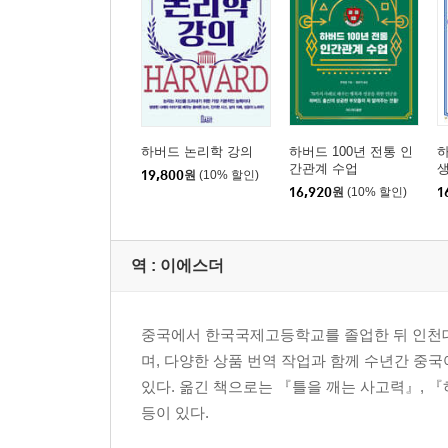
하버드 논리학 강의
하버드 100년 전통 인
하
간관계 수업
생
19,800
원
(10% 할인)
16,920
원
(10% 할인)
1
역 :
이에스더
중국에서 한국국제고등학교를 졸업한 뒤 인천
며, 다양한 상품 번역 작업과 함께 수년간 
있다. 옮긴 책으로는 『틀을 깨는 사고력』, 『
등이 있다.