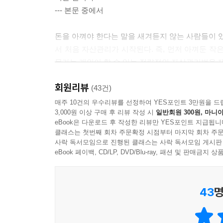
--- 본문 중에서
돈을 아껴야 한다는 말을 새겨듣지 않는 사람들이 있
서 처음 자산관리가 시작된다. 즉, 먼저 아껴둔 작은
문가는 개인이 할 수 있는 전략적인 자산관리법을 제시했
--- 본문 중에서
회원리뷰
(43건)
어떤 사람은 체력으로 돈을 벌고, 어떤 사람은 기술
매주 10건의 우수리뷰를 선정하여 YES포인트 3만원을 드
3,000원 이상 구매 후 리뷰 작성 시
일반회원 300원, 마니아
사람은 지극히 희소하다. 조금만 지혜를 발휘해서 돈이
eBook은 다운로드 후 작성한 리뷰만 YES포인트 지급됩니
--- 본문 중에서
클래스는 첫번째 회차 주문확정 시점부터 마지막 회차 주문
사락 독서모임으로 진행된 클래스는 사락 독서모임 게시판
자산관리에 있어서는 절대 다른 사람의 말이나 대세를
eBook 페이백, CD/LP, DVD/Blu-ray, 패션 및 판매금
도 곧장 그 펀드를 살 것이다. 그러나 그때는 이미
로 투자를 감행하는 상황을 만들어서는 안 된다. 자
43
명
--- 본문 중에서
자산관리 방식에서 가장 좋은 것은 없다. 자신에게