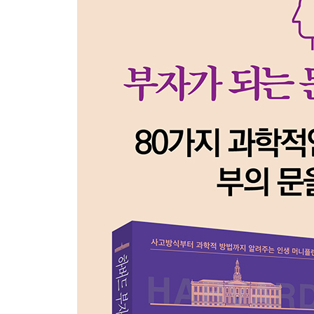
35 꼼꼼하게 챙기면 세금을 아낄 수 있다
PART 06 돈을 낳는 암호를 해독하라
36 황금알이 숨겨진 투자지도를 그려라
37 투기자가 되지 말고 투자자가 되어라
38 리스크가 없다면 믿지 마라
39 폰지 사기는 사라지지 않았다
40 연애하는 것처럼 조화롭게 투자하라
41 금에도 투자할 수 있다
42 안목을 높이면 보물이 보인다
PART 07 주식시장엔 두려움으로 들어서라
43 게임 방식부터 알고 덤벼라
44 파레토의 법칙은 주식시장에서도 통한다
45 주식시장에서 방향을 잃지 마라