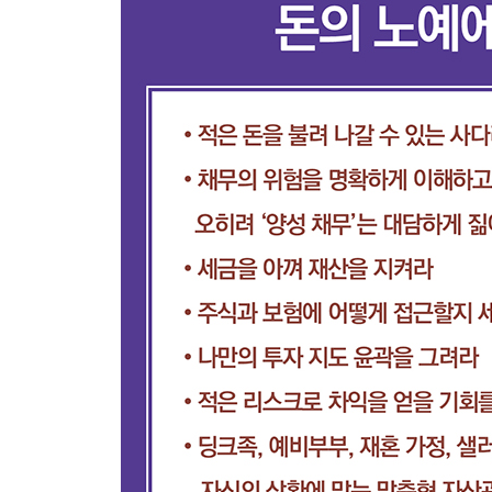
PART 09 자녀에 대한 투자는 아끼지 마라
60 아이를 위한 경제적 부담은 부모 몫이다
61 유비무환의 정신이 필요하다
62 자녀에게 견고한 대피소를 지어주자
63 용돈은 소비를 배우는 학비다
64 자녀에 대한 투자도 줄다리기가 필요하다
PART 10 자기 스타일에 맞게 투자를 맞춰라
65 딩크족도 자산관리는 필수다
66 결혼 전에 자산관리 리허설이 필요하다
67 풍요로운 가정은 현실에서 가능하다
68 현명한 판단이 경제의 간극을 좁힌다
69 지금 얼마 버는지 따지지 말고 멀리 봐라
70 안정적일수록 깊고 넓게 관리하라
71 부유할수록 자산관리에 명확한 목표를 가져라