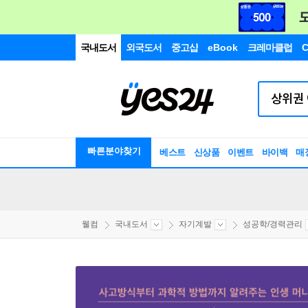
국내도서
외국도서
중고샵
eBook
크레마클럽
C
빠른분야찾기
베스트
신상품
이벤트
바이백
매
웰컴
국내도서
자기계발
성공학/경력관리