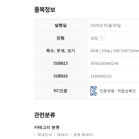
품목정보
발행일
2020년 01월 02일
판형
양장
쪽수, 무게, 크기
64쪽 | 334g | 156*246*10m
ISBN13
9791160945249
ISBN10
1160945241
KC인증
인증유형 : 적합성확인
관련분류
카테고리 분류
국내도서
에세이
포토 에세이