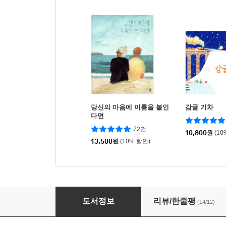
당신의 마음에 이름을 붙인
감귤 기차
다면
72건
10,800
원
(10
13,500
원
(10% 할인)
귤 사람
도서정보
리뷰/한줄평
(14/12)