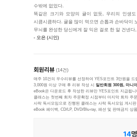
한참 귤을 따다가도 어둑해지고 비가 올라치면 서둘러
수밖에 없었다.
놀면 되지.”. 잠시 쉬다 보면 볕이 날 거라고, 
똑같은 크기와 모양의 귤이 없듯, 우리의 인생도
똑떨어지는 말 한마디. 겨울은 꽁꽁 얼어 다 멈춰 
시큼시큼하다. 귤을 많이 먹으면 손톱과 손바닥이 노
느긋하게 귤을 까먹자. 상큼한 비타민의 기운이 온몸
무늬를 완성한 당신에게 잘 익은 걸로 한 알 건넨다, 
- 오은 (시인)
회원리뷰
(14건)
매주 10건의 우수리뷰를 선정하여 YES포인트 3만원을 드
3,000원 이상 구매 후 리뷰 작성 시
일반회원 300원, 마니아
eBook은 다운로드 후 작성한 리뷰만 YES포인트 지급됩니
클래스는 첫번째 회차 주문확정 시점부터 마지막 회차 주문
사락 독서모임으로 진행된 클래스는 사락 독서모임 게시판
eBook 페이백, CD/LP, DVD/Blu-ray, 패션 및 판매금
14
명