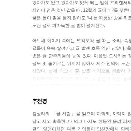
있다가도 없고 없다가도 있게 되는 일이 프리랜서의
시간이 멈춘 것만 같을 때, 12월의 귤이 ‘나’를 부
굳은 몸이 말을 듣지 않아도 ‘나’는 따듯한 방을 뒤로
노란 귤로 까마득한 귤 밭이 펼쳐진다.
어느새 이야기 속에는 또각또각 귤 따는 소리, 속정
귤들이 속속 쌓여가고 귤 밭엔 초록 잎만 남았다. 
좋은 귤 광주리들이 놓여 있다. 마음껏 드시라는 
귤도 맛 좋기로는 뒤지지 않아서 제주 전역에 노란
삼았다. 실제 숙모네 귤 밭을 배경으로 생활감 
잡아먹으라고 거위도 키우고, 날 좋은가 하면 금세
또각또각 귤을 딸 때마다 말이 되어 터져 나온다.
추천평
“어떵은 어떵. 아장 놀믄 되주게.”
김성라의 『귤 사람』을 읽으며 까먹되, 까먹지 않
겨울의 당신에게 건네는 『귤 사람』
달고 시고 촉촉한, 다 먹고 나서도 한동안 울려 퍼지
귤의 알맹이처럼 여문 기억들이 입천장에서 단비처