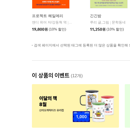
프로젝트 헤일메리
긴긴밤
앤디 위어 저/강동혁 역
알에이치코리아(RHK)
루리 글,그림
문학동네
|
|
19,800
원
(10% 할인)
11,250
원
(10% 할인)
검색 페이지에서 선택된 태그에 등록된 더 많은 상품을 확인해 
이 상품의 이벤트
(12개)