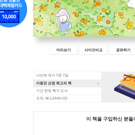
미리보기
사이즈비교
공유하기
나민애 작가 7문 7답
이동진 선정 최고의 책
기간 한정 특가 도서
오직, 예스24에서만
이 책을 구입하신 분