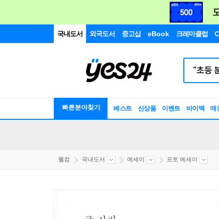
국내도서
외국도서
중고샵
eBook
크레마클럽
C
빠른분야찾기
베스트
신상품
이벤트
바이백
매
웰컴
국내도서
에세이
포토 에세이