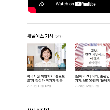
채널예스 기사
(5개)
읽다
읽다
북극서점 책방지기 '슬로보
[올해의 책] 작가, 출판인
트'와 김성라 작가가 만든
기자, MD 50인의 '올해
책
책'
2021년 11월 18일
2020년 12월 01일