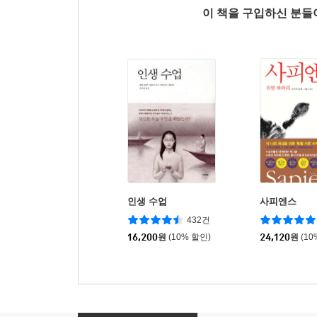
이 책을 구입하신 분
인생 수업
사피엔스
432건
16,200
원
(10% 할인)
24,120
원
(10