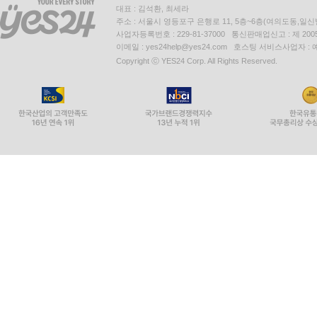
대표 : 김석환, 최세라
주소 : 서울시 영등포구 은행로 11, 5층~6층(여의도동,일신
사업자등록번호 : 229-81-37000 통신판매업신고 : 제 200
이메일 : yes24help@yes24.com 호스팅 서비스사업자 :
Copyright ⓒ YES24 Corp. All Rights Reserved.