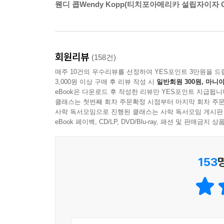
웬디 콥Wendy Kopp(티치포아메리카 설립자이자 C
그런 그가 어느 날 교정을 거닐다가 갑작스런 심
평안한 미소로 “난 충분히 만족스러운 삶을 살았
시노웨이는 갑작스런 죽음의 초대를 받았음에도 불
그에게 배워야 할 것이 많이 남았음을 느끼고, 대학
회원리뷰
(158건)
이 책은 수년 동안 하워드와 에릭이 함께 나눈 대화
매주 10건의 우수리뷰를 선정하여 YES포인트 3만원을 드
때로는 함께 산책을 하며 때로는 나란히 앉아서 
3,000원 이상 구매 후 리뷰 작성 시
일반회원 300원, 마니아
친구의 담소이기도 하다. 이들의 대화를 따라가다
eBook은 다운로드 후 작성한 리뷰만 YES포인트 지급됩니
이야기하는 느낌을 받게 된다. 따뜻하고 정감어린 
클래스는 첫번째 회차 주문확정 시점부터 마지막 회차 주문
사락 독서모임으로 진행된 클래스는 사락 독서모임 게시판
있다. 이를 통해 우리는 스스로 원하는 성공을 
eBook 페이백, CD/LP, DVD/Blu-ray, 패션 및 판매금
것이다.
무엇보다 이 책의 가장 큰 매력은 실제 사례를 
구하고, 하워드는 예리한 논리력과 뛰어난 통찰력
153
다양한 위기들이 동시대를 살고 있는 우리 모두가 
어록처럼 새겨질 것이다.
이미 알고 있지만 실천하지 못하는, 삶의 진실들을 
‘생각하고, 바라고, 이루는 삶’을 위해 가슴에 기