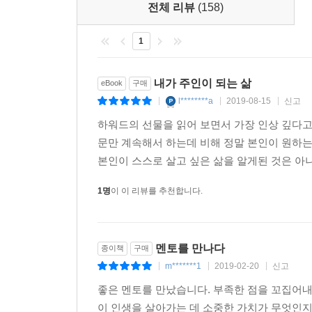
깨닫지 못했던 자신의 능력과 삶의 지표를 발견하는 
전체 리뷰
(158)
이처럼 인생의 성공과 실패를 새롭게 보는 법은 물
법, 삶의 균형을 잡는 법, 삶을 망치는 착각에서
1
경영에 꼭 필요한 노하우를 전수해 준다. 이것이 바
해석을 담아낸 하워드의 선물이다.
내가 주인이 되는 삶
eBook
구매
l********a
2019-08-15
신고
|
|
|
그 누구보다 먼저 내게 꼭 주고 싶은 값진 선물
하워드의 선물을 읽어 보면서 가장 인상 깊다고 
자신이 ‘진정으로 원하는 삶’을 축복처럼 선물하라
문만 계속해서 하는데 비해 정말 본인이 원하
본인이 스스로 살고 싶은 삶을 알게된 것은 아니
세상에는 성공 지향적 자기계발서와 혜안을 담은 
자양분과 확실한 길을 가리켜줄 이정표를 얻겠다는 
1명
이 이 리뷰를 추천합니다.
음식을 먹은 듯 괜히 느끼하면서도 뭔가 부족하다. 
느껴질 수도 있지만 진정성이 주는 감동은 묵직하고 
또한 하워드 교수와 에릭의 대화는 그야말로 생생하
멘토를 만나다
종이책
구매
그들의 목소리가 귀속에서 맴돌다가 가슴에 아로새
m*******1
2019-02-20
신고
|
|
|
선물은 기쁨을 주지만 ‘하워드의 선물’은 일깨움을
좋은 멘토를 만났습니다. 부족한 점을 꼬집어
읽다보면 마치 그들과 함께 있는 듯한 착각에 빠져
이 인생을 살아가는 데 소중한 가치가 무엇인