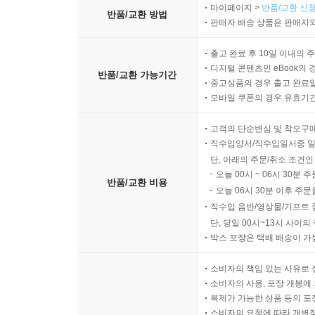
마이페이지 >
반품/교환 신청
반품/교환 방법
판매자 배송 상품은 판매자와
출고 완료 후 10일 이내의 
디지털 콘텐츠인 eBook의 
반품/교환 가능기간
중고상품의 경우 출고 완료일
모바일 쿠폰의 경우 유효기간(
고객의 단순변심 및 착오구
직수입양서/직수입일서중 일
단, 아래의 주문/취소 조건인
오늘 00시 ~ 06시 30분 
반품/교환 비용
오늘 06시 30분 이후 주문
직수입 음반/영상물/기프트 
단, 당일 00시~13시 사이
박스 포장은 택배 배송이 가
소비자의 책임 있는 사유로 
소비자의 사용, 포장 개봉에 
복제가 가능한 상품 등의 포장을 
소비자의 요청에 따라 개별