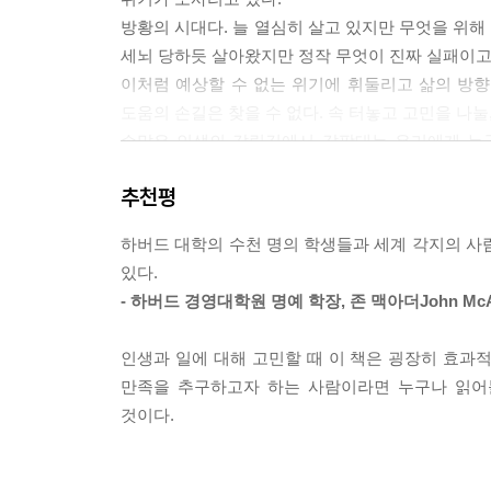
“성공과 실패는 동전의 양면과 같아서 각각의 무게를
방황의 시대다. 늘 열심히 살고 있지만 무엇을 위해
게 보면 많은 사람들이 성공과 실패에 대해 모순적
세뇌 당하듯 살아왔지만 정작 무엇이 진짜 실패이고 
로 받아들인 탓에 스스로 어려움에 처하곤 하거든.
이처럼 예상할 수 없는 위기에 휘둘리고 삶의 방
말고, 제한된 틀에서 벗어나 자기만의 용어로 정의할
도움의 손길은 찾을 수 없다. 속 터놓고 고민을 나눌
‘자기만의 용어’, ‘자기만의 정의’는 하워드가 입
수많은 인생의 갈림길에서 갈팡대는 우리에게 누군
를 꿈꾸던 사람이 사업으로 성공했다 하더라도 늘
제한된 틀에서 벗어나 자신만의 용어로 재정의해야
원하지 않은 일에서 실패했다 해도 그것은 실패가 
추천평
불리는 ‘하워드 스티븐슨’ 교수의 조언이다.
드는 자기만의 용어로 성공과 실패를 정의할 때 현재
치에서 성공과 실패를 바라보아야 한다는 것이다. 
하버드 대학의 수천 명의 학생들과 세계 각지의 사
죽음의 문턱에서 되살아난 세계적인 석학 하워드 
가면서 성공과 실패 역시 새롭게 정의해야 한다.
있다.
그가 말하는 ‘후회 없는 인생을 사는 12가지 지혜’
- 하버드 경영대학원 명예 학장, 존 맥아더John McA
---본문 중에서
하워드 스티븐슨 교수는 40년 넘게 하버드 경영
인생과 일에 대해 고민할 때 이 책은 굉장히 효과적
교수이다. 그는 ‘기업가 정신’을 학문의 영역으로 
만족을 추구하고자 하는 사람이라면 누구나 읽어
예리한 심리적 통찰력, 에너지 넘치는 정신력을 
것이다.
되어주었다. 학생들에게는 우상과 같은 스승이었고
가진 따뜻한 친구이자 너그러운 멘토였다. 많은 이
그의 지혜와 경험은 삶의 전환점에 놓인 수천 명의 