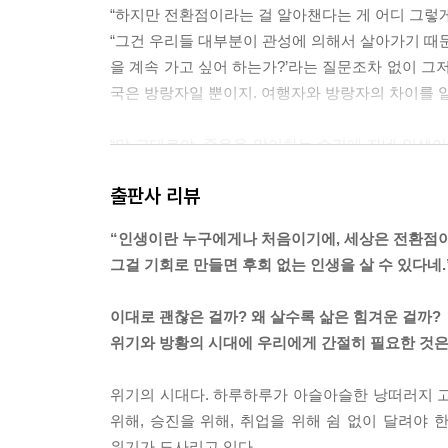
“하지만 전환점이라는 걸 알아챈다는 게 어디 그렇게
“그건 우리들 대부분이 관성에 의해서 살아가기 때문
을 계속 가고 싶어 하는가?’라는 질문조차 없이 그
국은 방랑자일 뿐이지. 여행자와 방랑자의 차이를 
“말 그대로야. 죽음을 맞이하는 순간에 자네 인생
러운 것도 있겠지만, 적어도 ‘그래, 그거 하나만큼은
출판사 리뷰
은 돈을 벌었지만 그의 진짜 유산은 과연 무엇일까
수 있다면 어떤 이야기를 듣고 싶어할까? 그게 바로
“인생이란 누구에게나 처음이기에, 세상은 전환점
하워드는 인생의 마지막 순간에 꼭 남기고 싶은 게 
그걸 기회로 만들면 후회 없는 인생을 살 수 있다네.
……
“선생님 말씀은 인생의 마지막 순간에 자신의 삶이
이대로 괜찮은 걸까? 왜 살수록 삶은 힘겨운 걸까?
로소 삶의 틀이 형성된다는 거죠?”
위기와 방황의 시대에 우리에게 간절히 필요한 것은
“그렇지. 인간은 두 번 살지 못하잖아. 참, 내 경우
면, 한번 맞춰본 퍼즐 조각을 다시 맞출 때처럼 어떤
위기의 시대다. 하루하루가 아슬아슬한 낭떠러지 고갯
지막 장면에서 시작하기’는 그와 비슷한 효력을 지니고
위해, 승진을 위해, 취업을 위해 쉼 없이 달려야 
위기가 도사리고 있다.