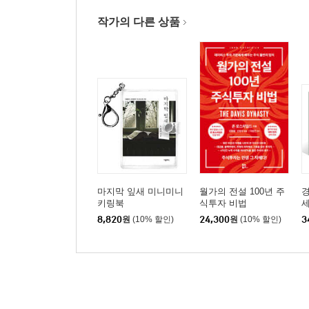
작가의 다른 상품
마지막 잎새 미니미니
월가의 전설 100년 주
경
키링북
식투자 비법
8,820
원
(10% 할인)
24,300
원
(10% 할인)
3