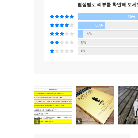
별점별로 리뷰를 확인해 보세
‘어떻게 후회 없는 삶을 살 것인가’라고 첫 질문을 
65%
시각으로 오랫동안 틀에 갇혀 있던 우리의 좁고 짧은
30%
해답이 독자의 뇌리에 자리하게 될 것이다. 최소한,
6%
0%
“인생이란 누구에게나 처음이기 때문에 한 번도 안
0%
세상은 구석구석에 전환점이라는 의미 있는 지표들을
하워드 교수는 누구나 위기와 방황의 시대를 뛰
전환점은 지금과는 전혀 다른 삶을 살 수 있게 하는
그것을 적극적으로 활용하는 사람에게는 마법과도 
“뜻밖의 장애물을 만나거나 조직에서 밀려날 때 우
우리는 스스로를 너무 과소평가하는 게 아닌지 물
데이터들입니다.”
3
6
삶의 다양한 가치들에 대한 재정의를 통해 잔혹한 