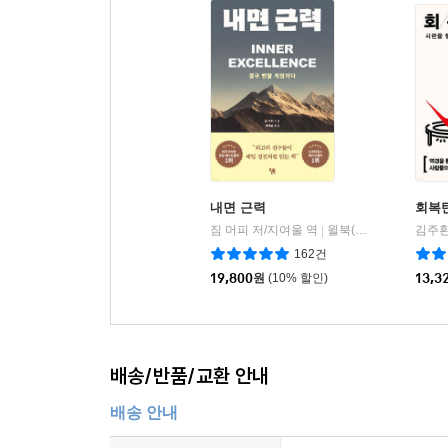
내면 근력
회복
짐 머피 저/지여울 역
윌북(willbook)
김주환
|
162건
19,800
원
(10% 할인)
13,3
배송/반품/교환 안내
배송 안내