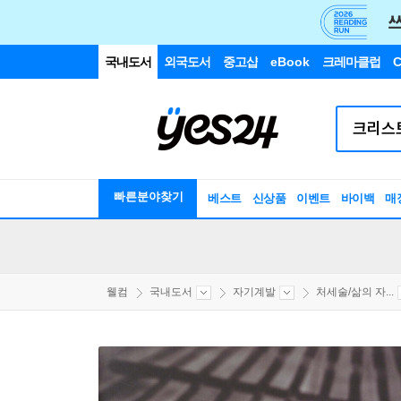
국내도서
외국도서
중고샵
eBook
크레마클럽
C
빠른분야찾기
베스트
신상품
이벤트
바이백
매
웰컴
국내도서
자기계발
처세술/삶의 자...