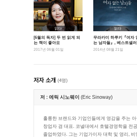
읽다
읽다
[6월의 독자] 두 번 읽게 되
무라카미 하루키『여자 
는 책이 좋아요
는 남자들』, 베스트셀러
입
2017년 06월 01일
2014년 08월 21일
저자 소개
(4명)
저 :
에릭 시노웨이
(Eric Sinoway)
훌륭한 브랜드와 기업인들에게 영감을 주는 아이디
창업자 겸 대표. 코넬대에서 호텔경영학을 전공하고, 하
졸업하였다. 그는 기업가이자 대학 및 영리, 비