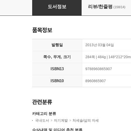
하워드의 선물
도서정보
리뷰/한줄평
(158/14)
품목정보
발행일
2013년 03월 04일
쪽수, 무게, 크기
284쪽 | 484g | 148*212*20
ISBN13
9788960865907
ISBN10
8960865907
관련분류
카테고리 분류
국내도서
자기계발
처세술/삶의 자세
수상내역 및 미디어 추천 분류