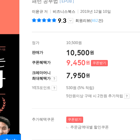
패턴 공부법
[ EPUB ]
이윤규
저
비즈니스북스
2019년 12월 10일
9.3
회원리뷰(
462
건)
정가
10,500원
10,500
원
판매가
9,450
원
쿠폰혜택가
쿠폰받기
크레마머니
7,950
원
최대혜택가
YES포인트
530원 (5% 적립)
5만원이상 구매 시 2천원 추가적립
추가혜택쿠폰
쿠폰받기
주문금액대별 할인쿠폰