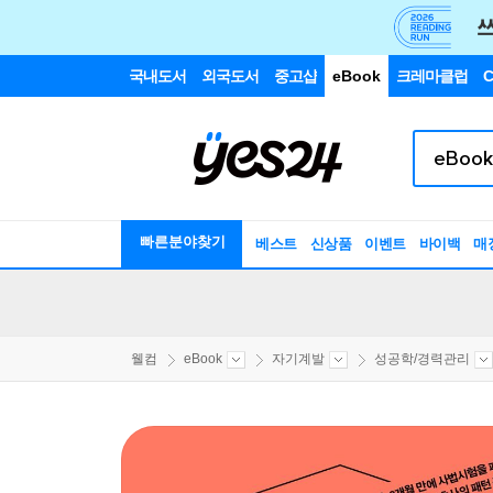
국내도서
외국도서
중고샵
eBook
크레마클럽
C
빠른분야찾기
베스트
신상품
이벤트
바이백
매
웰컴
eBook
자기계발
성공학/경력관리