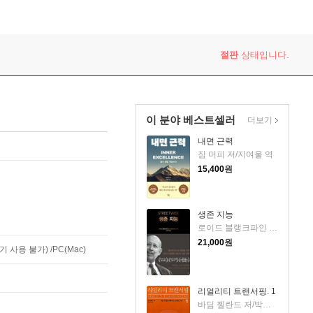
절판
상태입니다.
이 분야 베스트셀러
더보기
내면 근력
짐 머피 저/지여울 역
15,400
원
생존 지능
로이드 블랭크파인 저/박선영 역
21,000
원
사용 불가) /PC(Mac)
리얼리티 트랜서핑. 1
바딤 젤란드 저/박인수 역