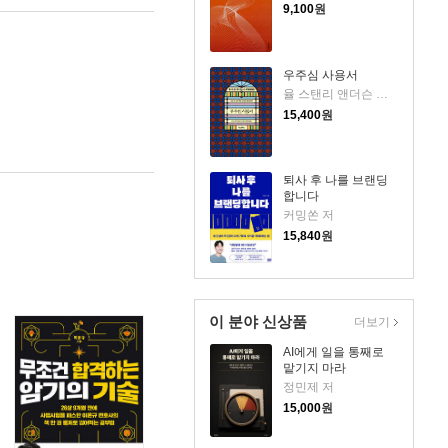
9,100
원
우주심 사용서
율 스탠리 앤더슨 저/이균형 역
15,400
원
퇴사 후 나를 브랜딩
합니다
커밍쏜 저
15,840
원
이 분야 신상품
더보기
AI에게 일을 통째로
맡기지 마라
정민제 저
15,000
원