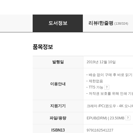
나는 무조건 합격하는 공부만 한다
도서정보
리뷰/한줄평
(138/324)
품목정보
발행일
2019년 12월 10일
배송 없이 구매 후 바로 읽
제한없음
이용안내
TTS 가능
저작권 보호를 위해 인쇄 기
지원기기
크레마 /PC(윈도우 - 4K 모
파일/용량
EPUB(DRM) | 23.50MB
ISBN13
9791162541227