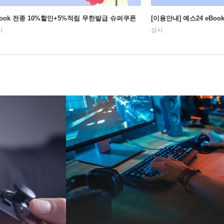
Book 전종 10%할인+5%적립 무한발급 슈퍼쿠폰
[이용안내] 예스24 eBo
시
상시