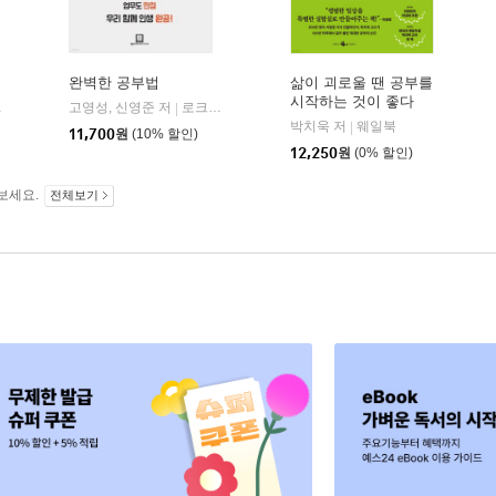
완벽한 공부법
삶이 괴로울 땐 공부를
시작하는 것이 좋다
고영성, 신영준 저
로크미디어
|
박치욱 저
웨일북
|
11,700
원
(10% 할인)
12,250
원
(0% 할인)
보세요.
전체보기