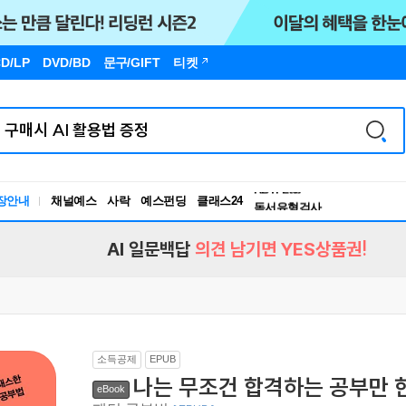
D/LP
DVD/BD
문구
/GIFT
티켓
장안내
채널예스
사락
예스펀딩
클래스24
독서유형검사
RBTI Lab
독서유형검사
AI 일문백답
의견 남기면 YES상품권!
소득공제
EPUB
나는 무조건 합격하는 공부만 
eBook