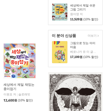
세상에서 제일 쉬운
그림 그리기
원아영 저
11,520
원
(10% 할인)
이 분야 신상품
더보기
그림으로 잇는 아이
마음
베로니카 유 미 글그림
17,100
원
(10% 할인)
세상에서 제일 재밌는
종이접기
이원표 저
슬로래빗
|
12,600
원
(10% 할인)