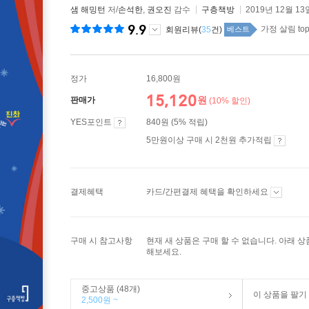
샘 해밍턴
저/
손석한
,
권오진
감수
구층책방
2019년 12월 13
9.9
가정 살림 top
회원리뷰(
35
건)
베스트
정가
16,800원
15,120
원
판매가
(10% 할인)
YES포인트
840원 (5% 적립)
5만원이상 구매 시 2천원 추가적립
결제혜택
카드/간편결제 혜택을 확인하세요
구매 시 참고사항
현재 새 상품은 구매 할 수 없습니다. 아래 
해보세요.
중고상품 (48개)
이 상품을 팔기
2,500원 ~