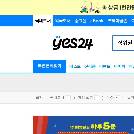
국내도서
외국도서
중고샵
eBook
크레마클럽
C
빠른분야찾기
베스트
신상품
이벤트
바이백
매
웰컴
국내도서
가정 살림
육아
놀이