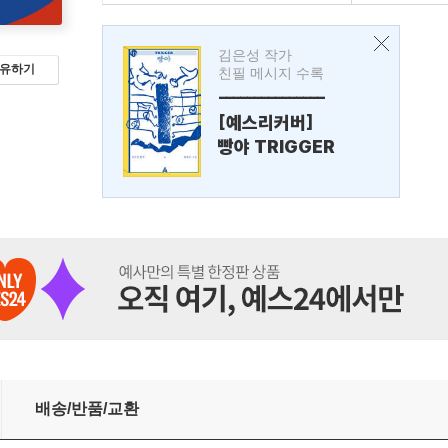
김은성 작가
유하기
친필 메시지 수록
---------------
[예스리커버]
빵야 TRIGGER
배송/반품/교환