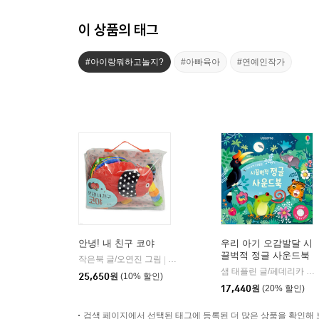
이 상품의 태그
#아이랑뭐하고놀지?
#아빠육아
#연예인작가
안녕! 내 친구 코야
우리 아기 오감발달 시
끌벅적 정글 사운드북
작은북 글/오연진 그림
블루래빗
|
샘 태플린 글/페데리카 아이오사 그림
25,650
원
(10% 할인)
17,440
원
(20% 할인)
검색 페이지에서 선택된 태그에 등록된 더 많은 상품을 확인해 