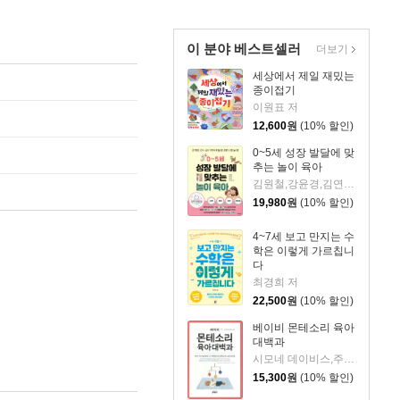
이 분야 베스트셀러
더보기
세상에서 제일 재밌는
종이접기
이원표 저
12,600
원
(10% 할인)
0~5세 성장 발달에 맞
추는 놀이 육아
김원철,강윤경,김연목,이지영 저/전선진 그림
19,980
원
(10% 할인)
4~7세 보고 만지는 수
학은 이렇게 가르칩니
다
최경희 저
22,500
원
(10% 할인)
베이비 몬테소리 육아
대백과
시모네 데이비스,주니파 우조다이크 공저/조은경 역/정이비 감수
15,300
원
(10% 할인)