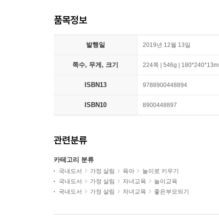
품목정보
발행일
2019년 12월 13일
쪽수, 무게, 크기
224쪽 | 546g | 180*240*13
ISBN13
9788900448894
ISBN10
8900448897
관련분류
카테고리 분류
국내도서
가정 살림
육아
놀이로 키우기
국내도서
가정 살림
자녀교육
놀이교육
국내도서
가정 살림
자녀교육
좋은부모되기