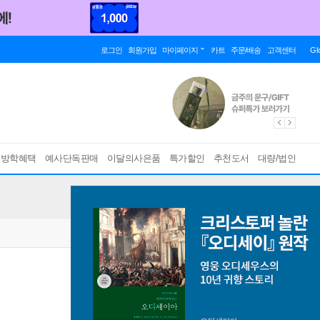
로그인
회원가입
마이페이지
카트
주문/배송
고객센터
Gl
름방학혜택
예사단독판매
이달의사은품
특가할인
추천도서
대량/법인