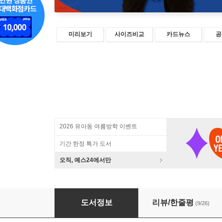
미리보기
사이즈비교
카드뉴스
공
2026 유아동 여름방학 이벤트
기간 한정 특가 도서
오직, 예스24에서만
샘 해밍턴의 하루 5분 아빠랜드
도서정보
리뷰/한줄평
(9/26)