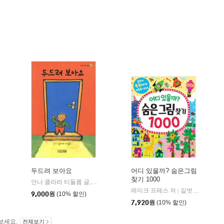
두드려 보아요
어디 있을까? 숨은그림
찾기 1000
안나 클라라 티돌름 글,그림
사계절
|
어스본코리아
레이크 프레스 저
길벗스쿨
|
|
9,000
원
(10% 할인)
7,920
원
(10% 할인)
보세요.
전체보기