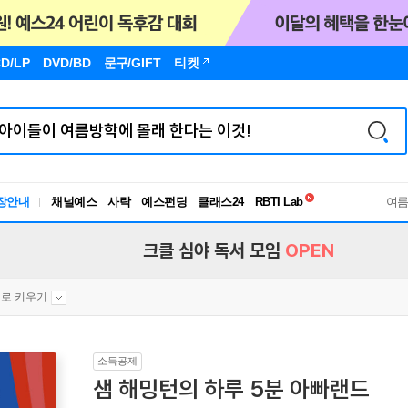
D/LP
DVD/BD
문구
/GIFT
티켓
독서유형검사
장안내
채널예스
사락
예스펀딩
클래스24
RBTI Lab
여
독서유형검사
크클 심야 독서 모임
OPEN
로 키우기
소득공제
샘 해밍턴의 하루 5분 아빠랜드