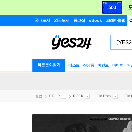
국내도서
외국도서
중고샵
eBook
크레마클럽
C
빠른분야찾기
베스트
신상품
이벤트
바이백
매
웰컴
CD/LP
ROCK
Old Rock
Old