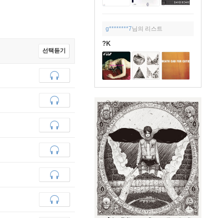
g********7
님의 리스트
?K
선택듣기