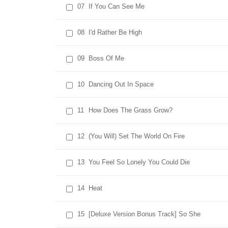
07
If You Can See Me
08
I'd Rather Be High
09
Boss Of Me
10
Dancing Out In Space
11
How Does The Grass Grow?
12
(You Will) Set The World On Fire
13
You Feel So Lonely You Could Die
14
Heat
15
[Deluxe Version Bonus Track] So She