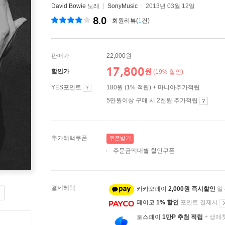
David Bowie
노래
SonyMusic
2013년 03월 12일
8.0
회원리뷰(
1
건)
판매가
22,000원
17,800
원
할인가
(19% 할인)
YES포인트
180원 (1% 적립) + 마니아추가적립
5만원이상 구매 시 2천원 추가적립
추가혜택쿠폰
쿠폰받기
주문금액대별 할인쿠폰
결제혜택
카카오페이
2,000원 즉시할인
일
페이코
1% 할인
포인트 결제시
토스페이
1만P 추첨 적립
+ 생애