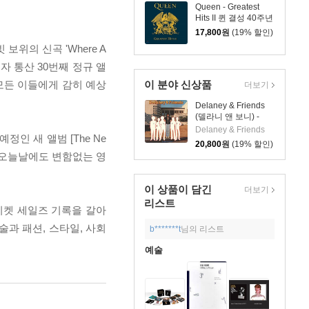
Queen - Greatest
Hits II 퀸 결성 40주년
기념 히트곡 모음 2집
17,800
원
(19% 할인)
위의 신곡 'Where A
이자 통산 30번째 정규 앨
계 모든 이들에게 감히 예상
이 분야 신상품
더보기
Delaney & Friends
(델라니 앤 보니) -
Class Reunion
Delaney & Friends
정인 새 앨범 [The Ne
20,800
원
(19% 할인)
가 오늘날에도 변함없는 영
이 상품이 담긴
더보기
리스트
티켓 세일즈 기록을 갈아
술과 패션, 스타일, 사회
b*******t
님의 리스트
예술