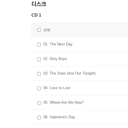
디스크
CD 1
전체
01
The Next Day
02
Dirty Boys
03
The Stars (Are Out Tonight)
04
Love Is Lost
05
Where Are We Now?
06
Valentine's Day