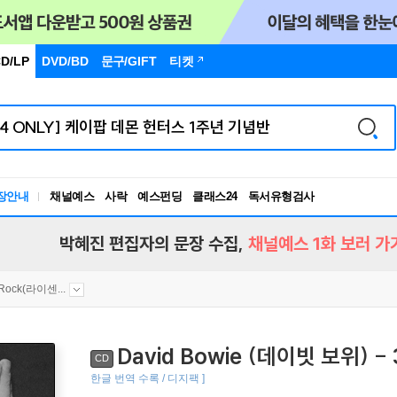
D/LP
DVD/BD
문구
/GIFT
티켓
장안내
채널예스
사락
예스펀딩
클래스24
독서유형검사
RBTI Lab
독서유형검사
박혜진 편집자의 문장 수집,
채널예스 1화 보러 가
 Rock(라이센...
David Bowie (데이빗 보위) - 3
CD
한글 번역 수록 / 디지팩 ]