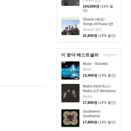
Cream 밴드
104,000
원
(19% 할
인)
Shame (쉐임) -
Songs of Praise [랜
덤 컬러 LP]
Shame 밴드
41,600
원
(19% 할인)
이 분야 베스트셀러
더보기
Muse - Showbiz
Muse
13,400
원
(19% 할인)
Matrix (매트릭스) -
Matrix (LP Miniature)
Matrix
17,800
원
(19% 할인)
Southwind -
Southwind
17,800
원
(19% 할인)