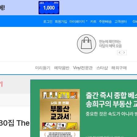
로그인
회원가입
마이페이지
카트
주문/배송
고객센터
Gl
미리듣기
예약음반
Vinyl전문관
스타샵
해외구매
기
0집 The Next Day [Deluxe Version]
[