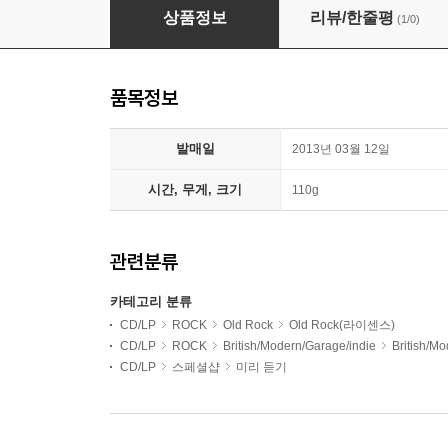
David Bowie (데이빗 보위) - 30집 The Next Day
상품정보
리뷰/한줄평
(1/0)
품목정보
발매일
2013년 03월 12일
시간, 무게, 크기
110g
관련분류
카테고리 분류
CD/LP
ROCK
Old Rock
Old Rock(라이센스)
CD/LP
ROCK
British/Modern/Garage/indie
British/
CD/LP
스페셜샵
미리 듣기