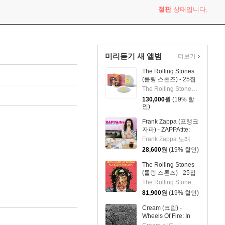
절판
상태입니다.
미리듣기 새 앨범
더보기
The Rolling Stones
(롤링 스톤즈) - 25집
Foreign Tongues [클
The Rolling Stones 밴드
리어 컬러 2LP]
130,000
원
(19% 할
인)
Frank Zappa (프랭크
자파) - ZAPPAtite:
Frank Zappas
Frank Zappa 노래
Tastiest Tracks
28,600
원
(19% 할인)
The Rolling Stones
(롤링 스톤즈) - 25집
Foreign Tongues
The Rolling Stones 밴드
[2LP]
81,900
원
(19% 할인)
Cream (크림) -
Wheels Of Fire: In
The Studio [3LP]