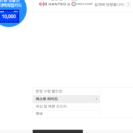
와
집계에 반영됩니다.
한정 수량 할인전
퍼스트 라이드
세상 참 예쁜 오드리
룩백