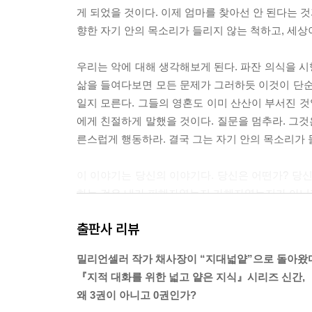
게 되었을 것이다. 이제 엄마를 찾아선 안 된다는 것
향한 자기 안의 목소리가 들리지 않는 척하고, 세상
우리는 악에 대해 생각해보게 된다. 파잔 의식을 
삶을 들여다보면 모든 문제가 그러하듯 이것이 단순
일지 모른다. 그들의 영혼도 이미 산산이 부서진 것
에게 친절하게 말했을 것이다. 질문을 멈추라. 그것
른스럽게 행동하라. 결국 그는 자기 안의 목소리가 
이 이야기는 당신의 이야기다. 당신은 어떤가? 당신
하는 것은 내가 피해자였는지 가해자였는지가 아니라
---「프롤로그」중에서
출판사 리뷰
우주의 크기를 들여다볼 때마다 우리는 인간이라는 
밀리언셀러 작가 채사장이 “지대넓얕”으로 돌아왔
찮게 느껴진다. 현대에 이르러서도 인류가 ‘신’을 
『지적 대화를 위한 넓고 얕은 지식』시리즈 신간,
신이 인간의 기원일 것이라는 상상은 나의 존재론적
왜 3권이 아니고 0권인가?