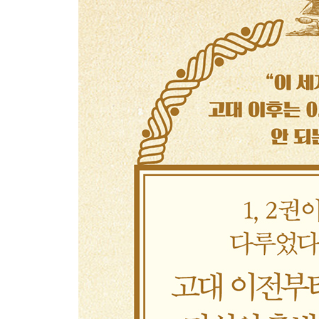
4. 도가 : 도리와 덕성
역사적 배경- 신화와 역사의 경계는 어디인가
노자의 생애와 사상- 탈속의 철학자
도덕경의 내용- 우주의 질서와 내면의 질서
노자와 공자의 만남- 두 가지 삶의 태도
공자의 생애와 사상- 세속의 철학자
논어의 내용- 인간 사이의 실천 덕목
공자 이후- 유학의 발전
공자와 노자의 차이- 혼란을 멈추는 방법
외래 종교의 유입- 불교의 등장
신유학의 세계관- 일원론으로의 귀결
5. 불교 : 자아의 실체
역사적 배경- 불교는 어떻게 아시아에 영향을 미쳤
싯다르타의 생애와 사상- 출가와 깨달음
붓다의 가르침- 고통의 원인과 해결