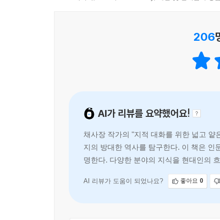
예레미야, 이사야가 태어났다.
“지대넓얕” 시리즈의 비어 있던 부분들을 채워넣
우주부터 고대 이전까지, 방대한 시공간을 담은 지
축의 시대라는 용어를 처음 사용한 사람은 독일의 
206
막론하고 인류의 모든 정신적 기원으로서 인정할 수
『지적 대화를 위한 넓고 얕은 지식』 1권과 2권을 
한 스승들이 거대 사상을 설파했는지 우리는 구체적
정도밖에 안 되는 시간이다. 따라서 지식의 역사에서
격동의 시기였던 것만은 분명하다. 자연에서 태어나
아가게 되었다. 도시 생활은 인간과 인간 사이의 물
이번에 나온 『지적 대화를 위한 넓고 얕은 지식』 제
다. 어쩌면 축의 시대는 처음으로 문명을 일으키
이전의 시간이라는 가장 최신의 물리학부터 시작해
모른다.
AI가 리뷰를 요약했어요!
사상사에서 가장 중요한 시대인 ‘축의 시대’에 등
특유의 “전체를 꿰뚫기” 방식은 여기서 유감없이 발
---「위대한 스승들」중에서
채사장 작가의 "지적 대화를 위한 넓고 얕
지의 방대한 역사를 탐구한다. 이 책은 인
서로 다른 동양의 사상, 철학, 종교와 서양의 사상
명한다. 다양한 분야의 지식을 현대인의 흐
무엇보다 그 속에서 인류가 지금껏 매달려온 하나의
지식의 시작’부터 다루는 이 책을 통과하며 비로소 ‘
AI 리뷰가 도움이 되었나요?
좋아요
0