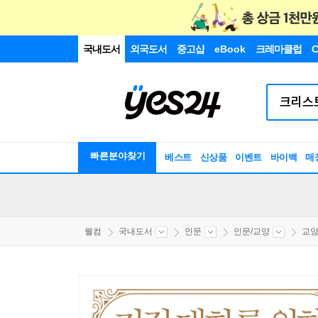
국내도서
외국도서
중고샵
eBook
크레마클럽
C
빠른분야찾기
베스트
신상품
이벤트
바이백
매
웰컴
국내도서
인문
인문/교양
교양