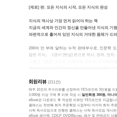
하지만 이러한 위안도 우주의 크기를 가늠할 때면 
[제로] 편: 모든 지식의 시작, 모든 지식의 완성
다중 우주를 창조했고 영원의 시간과 무한의 공간 
우주에서 수천억 개의 은하가 탄생하고 죽는 것을 
지식의 역사상 가장 먼저 읽어야 하는 책
수많은 생명이 탄생하는 것을 본 이후에, 그 지구 
지금의 세계와 인간의 정신을 만들어낸 지식의 기
는 이유가 있기나 한 것일까?
파편적으로 흩어져 있던 지식의 거대한 몸체가 드러
---「우리 우주의 크기」중에서
200여 만 부에 달하는 누적 판매부수로, 인문학
예쁜꼬마선충의 프로그램화는 인간의 프로그램화에 대
얕은 지식』. 1권이 [현실] 편으로 역사, 경제, 정치,
선충과는 비교할 수 없을 만큼 많고 복잡하다. 하지
다뤘다. 1권은 소수의 지배자와 다수의 피지배자로
명히 밝혀지고 이에 대한 정보를 프로그램화한다면,
지배하는 시간이었으므로 책의 구성도 이원론의 구
리고 마찬가지로 이 프로그램 인간이 무엇을 의미하
지 않다면 프로그램 인간이 질문을 던지는 날에 우리
회원리뷰
신간 [제로] 편은 이원론 전에 훨씬 더 오랜 시
(211건)
---「생명의 탄생」중에서
인물들을 흥미진진하게 소개한다. 여기에 서양의 
매주 10건의 우수리뷰를 선정하여 YES포인트 3만원을 드
3,000원 이상 구매 후 리뷰 작성 시
일반회원 300원, 마니아
이전 시리즈에서 단편적으로 체득했던 지식의 거대
위대한 스승은 수많은 시대와 장소에서 탄생했다. 그
eBook은 다운로드 후 작성한 리뷰만 YES포인트 지급됩니
지식을 지혜로 전환하게 된다.
가 도래한 것이다. 영국의 종교학자 카렌 암스트롱
클래스는 첫번째 회차 주문확정 시점부터 마지막 회차 주문
사락 독서모임으로 진행된 클래스는 사락 독서모임 게시판
고타마 싯다르타가 등장했고, 중국에서는 노자, 공
반쪽짜리였던 지식을 하나로 완성하는 책
eBook 페이백, CD/LP, DVD/Blu-ray, 패션 및 판매금