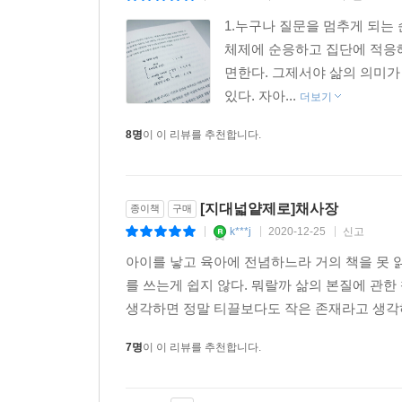
1.누구나 질문을 멈추게 되는
체제에 순응하고 집단에 적응해
면한다. 그제서야 삶의 의미가
있다. 자아...
더보기
8명
이 이 리뷰를 추천합니다.
[지대넓얕제로]채사장
종이책
구매
k***j
2020-12-25
신고
|
|
|
아이를 낳고 육아에 전념하느라 거의 책을 못 
를 쓰는게 쉽지 않다. 뭐랄까 삶의 본질에 관
생각하면 정말 티끌보다도 작은 존재라고 생각하니
7명
이 이 리뷰를 추천합니다.