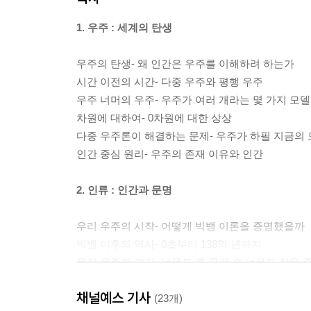
1. 우주 : 세계의 탄생
우주의 탄생- 왜 인간은 우주를 이해하려 하는가
시간 이전의 시간- 다중 우주와 평행 우주
우주 너머의 우주- 우주가 여러 개라는 몇 가지 모델
차원에 대하여- 0차원에 대한 상상
다중 우주론이 해결하는 문제- 우주가 하필 지금의
인간 중심 원리- 우주의 존재 이유와 인간
2. 인류 : 인간과 문명
우리 우주의 시작- 어떻게 빅뱅 이론을 증명했을까
빅뱅 이후의 역사- 0초부터 138억 년까지
우리 우주의 크기- 너무도 큰 공간 속 너무도 작은 
지구의 탄생- 충돌과 동반자 그리고 지질 시대
채널예스 기사
생명의 탄생- 생명은 어떻게 시작되었나
(23개)