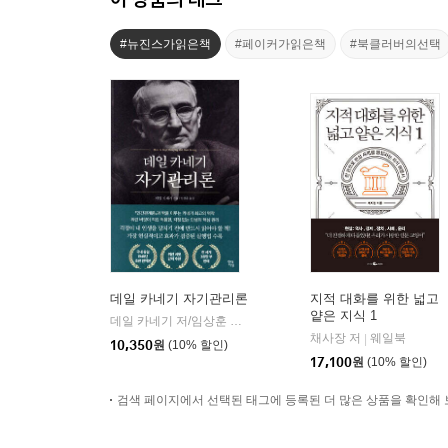
#뉴진스가읽은책
#페이커가읽은책
#북클러버의선택
데일 카네기 자기관리론
지적 대화를 위한 넓고
얕은 지식 1
데일 카네기 저/임상훈 역
현대지성
|
채사장 저
웨일북
|
10,350
원
(10% 할인)
17,100
원
(10% 할인)
검색 페이지에서 선택된 태그에 등록된 더 많은 상품을 확인해 