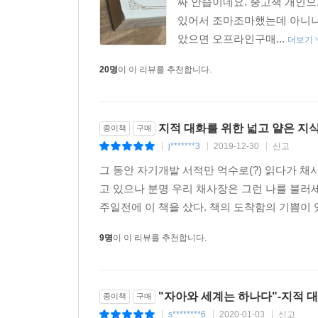
짜 안습이네요. 중고책 개인
있어서 조마조마했는데 아니나
았으면 오프라인구매...
더보기
20명
이 이 리뷰를 추천합니다.
지적 대화를 위한 넓고 얕은 지식
종이책
구매
j*******3
2019-12-30
신고
|
|
|
그 동안 자기개발 서적만 억수로(?) 읽다가 채사
고 있으나 분명 우리 채사장은 그런 나를 불러
주일전에 이 책을 샀다. 책의 도착함의 기쁨이 
9명
이 이 리뷰를 추천합니다.
"자아와 세계는 하나다"-지적 
종이책
구매
s********6
2020-01-03
신고
|
|
|