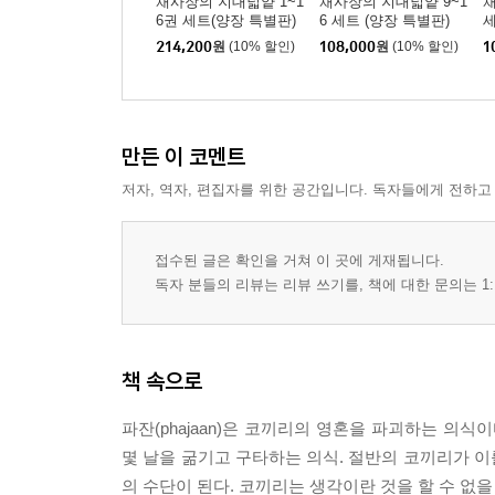
채사장의 지대넓얕 1~1
채사장의 지대넓얕 9~1
채
6권 세트(양장 특별판)
6 세트 (양장 특별판)
세
214,200
원
(10% 할인)
108,000
원
(10% 할인)
1
만든 이 코멘트
저자, 역자, 편집자를 위한 공간입니다. 독자들에게 전하고
접수된 글은 확인을 거쳐 이 곳에 게재됩니다.
독자 분들의 리뷰는 리뷰 쓰기를, 책에 대한 문의는 1:
책 속으로
파잔(phajaan)은 코끼리의 영혼을 파괴하는 의
몇 날을 굶기고 구타하는 의식. 절반의 코끼리가 
의 수단이 된다. 코끼리는 생각이란 것을 할 수 없