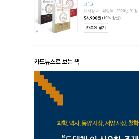
전3권
채사장 저
웨일북
2020년 01월
|
|
54,900
원
(10% 할인)
카트에 넣기
카드뉴스로 보는 책