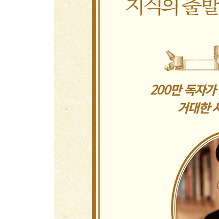
불교와 베다의 차이- 고정된 자아는 있는가, 없는가
붓다 이후의 불교- 계승과 분열
불교 외연의 확장- 소승불교와 대승불교
대승불교의 두 사상- 중도와 의식
자아에 대한 두 가지 입장- 진아와 무아
6. 철학 : 분열된 세계
이원론의 세계- 왜 서양 철학은 한계에 봉착했는가
역사적 배경- 유럽의 정신, 그리스
아테네와 스파르타- 협력과 대립, 두 번의 전쟁
소크라테스의 생애와 사상- 사유하는 인간
플라톤과 이데아론- 이원론의 시작
동양의 세계관과 서양의 세계관- 인류라는 거인의 
관념론의 의미- 눈앞의 세계는 진짜인가
칸트의 생애와 사상- 외부 세계를 내면 세계로
철학사적 배경- 인식론의 고민과 칸트의 답변