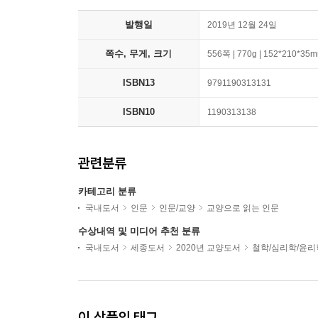
발행일
2019년 12월 24일
쪽수, 무게, 크기
556쪽 | 770g | 152*210*35
ISBN13
9791190313131
ISBN10
1190313138
관련분류
카테고리 분류
국내도서
인문
인문/교양
교양으로 읽는 인문
수상내역 및 미디어 추천 분류
국내도서
세종도서
2020년 교양도서
철학/심리학/윤리
이 상품의 태그