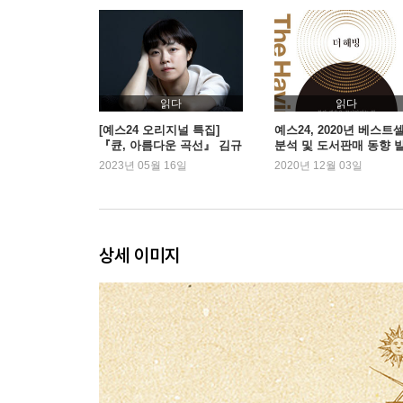
진화에 대하여- 진화론에 대한 오해와 진실
인류의 탄생- 각지로 퍼져나간 현생인류
문명의 탄생- 세계 4대 문명과 인간의 삶
길가메시 서사시- 인간에 대한 가장 오래된 보고서
읽다
읽다
3. 베다 : 우주와 자아
[예스24 오리지널 특집]
예스24, 2020년 베스트
『큔, 아름다운 곡선』 김규
분석 및 도서판매 동향 
림 작가 인터뷰
2023년 05월 16일
2020년 12월 03일
위대한 스승들- 왜 그들은 축의 시대에 등장했는가
역사적 배경- 우리가 모르는 세계의 절반
베다의 신화- 신에 대한 세 가지 구분
일원론의 시작- 고대 인도인이 찾은 궁극의 지혜
상세 이미지
범아일여의 현대적 의미- 자아, 세계 그리고 관계
사회적 영향- 내면을 탐구하는 자들의 시대
우파니샤드의 문제- 모든 종교가 갖게 되는 고민
바가바드 기타- 세속과 탈속의 화해
힌두교의 세계관- 인도 정신의 종합