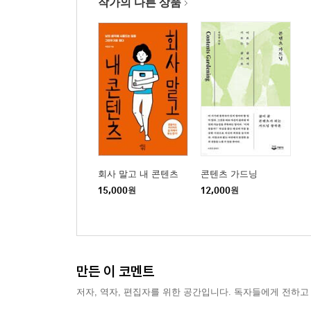
작가의 다른 상품
내 첫 해외 고객의 이름은 하산 알리
6장 콘텐츠 유통혁명은 이미 시작됐다
오프라인을 가속하는 온라인
콘텐츠 유통혁명은 이미 시작됐다
생산적인 뇌가 좋아하는 오프라인
링크 앞에서 정신 차려야 하는 이유
노교수의 집필실은 최첨단이었다
잠들지 않는 ‘0과 1의 세계’
온라인 탑골공원에서 만나는 사람들
회사 말고 내 콘텐츠
콘텐츠 가드닝
15,000
원
12,000
원
7장 밀레니얼과 꼰대
온라인 세상을 견인하는 밀레니얼
밀레니얼의 무기는 콘텐츠다
꼰대의 출현
만든 이 코멘트
꼰대의 반란을 기대하며
저자, 역자, 편집자를 위한 공간입니다. 독자들에게 전하고
ver. 2019 판올림 이해하기