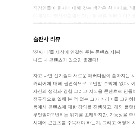
직장인들이 회사에 대해 갖는 생각은 한 마디로, ‘내 
애매하다. 퇴사학교에서 만난 한 분은 이런 이야기를
실행 과정을 회사 밖으로 가져올 수는 없었다. --- p.1
출판사 리뷰
좋은 소식은 대다수 사람들이 콘텐츠 무자본으로 출
원 가꾸기와 닮았다. --- p.141
‘진짜 나’를 세상에 연결해 주는 콘텐츠 자본!
나도 내 콘텐츠가 있으면 좋겠다!
그렇게 받아 적기만 하면서 내 생각이 평범해지는 사이에
어떤 콘텐츠가 있어?’ 난감할 수밖에 없다. --- p.180
자고 나면 신기술과 새로운 패러다임이 쏟아지는 시
커리어에 대해 필연적으로 고민할 수밖에 없다. 
세상은 나에게 외주 일을 주지 않았다. 내 경력은 
자신의 생각과 경험 그리고 지식을 콘텐츠로 만들어
기서부터 내 콘텐츠가 시작됐다. 남의 생각에 시중드는 
정규직으로 일해 본 적 없는 그가 커리어를 고민하는
등에서 콘텐츠에 대한 강의를 진행하고, 해외 플랫
직장인으로만 살아가는 것은 회사와 일대일 대응이 
무엇일까? 변화는 위기를 초래하지만, 가능성을 주
이다. 미국에서는 이런 흐름이 본격화되어 ‘긱 이코노미Gig
시대에 콘텐츠를 주목해야 하는지, 그리고 어떻게 시
밀레니얼은 감추지 않는다. 자신들의 모든 것을 거