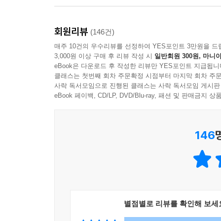
거기에 달린 댓글을 보면서 그들이 콘텐츠를 매개로 
요가 있다. --- p.264
회원리뷰
(146건)
매주 10건의 우수리뷰를 선정하여 YES포인트 3만원을 드
꼰대들이 이렇게 수난을 겪는 데는 이유가 있다. ‘꼰
3,000원 이상 구매 후 리뷰 작성 시
일반회원 300원, 마니아
능력의 부재 등 여러 특징을 꼽을 수 있겠다. 내가
eBook은 다운로드 후 작성한 리뷰만 YES포인트 지급됩니
클래스는 첫번째 회차 주문확정 시점부터 마지막 회차 주문
--- p.259
사락 독서모임으로 진행된 클래스는 사락 독서모임 게시판
eBook 페이백, CD/LP, DVD/Blu-ray, 패션 및 판매금
146
별점별로 리뷰를 확인해 보세