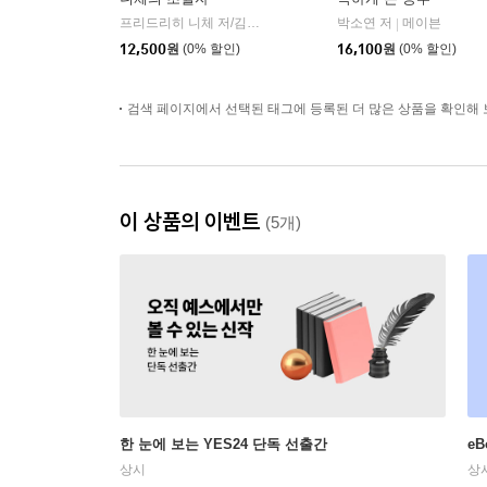
프리드리히 니체 저/김철 편역
히읏
박소연 저
메이븐
|
|
12,500
원
(0% 할인)
16,100
원
(0% 할인)
검색 페이지에서 선택된 태그에 등록된 더 많은 상품을 확인해 
이 상품의 이벤트
(5개)
한 눈에 보는 YES24 단독 선출간
e
상시
상