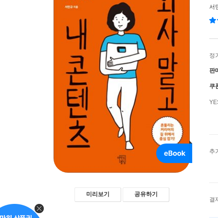
서
정
판
쿠
Y
추
미리보기
공유하기
결