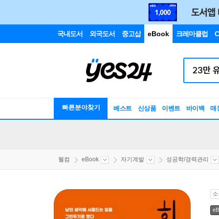
국내도서
외국도서
중고샵
eBook
크레마클럽
C
빠른분야찾기
베스트
신상품
이벤트
바이백
매
웰컴
eBook
자기계발
성공학/경력관리
소
eB