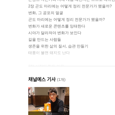
2장 곤도 마리에는 어떻게 정리 전문가가 됐을까?
변화, 그 공포의 얼굴
곤도 마리에는 어떻게 정리 전문가가 됐을까?
변화가 새로운 콘텐츠를 잉태한다
시야가 달라져야 변화가 보인다
길을 만드는 사람들
생존을 위한 삶의 질서, 습관 만들기
태풍이 불면 돼지도 난다
3장 시작이 힘든 이유
10년 뒤에 콘텐츠를 시작한다고요?
채널예스 기사
한 조각짜리 퍼즐판 만들기
(1개)
당신의 태그는 무엇인가?
콘텐츠 생산으로 가는 3단계
절박한 문제 속에 나만의 콘텐츠가 있다
만들고 초대하는 즐거움
정체성의 본질은 만들어 가는 것
읽다