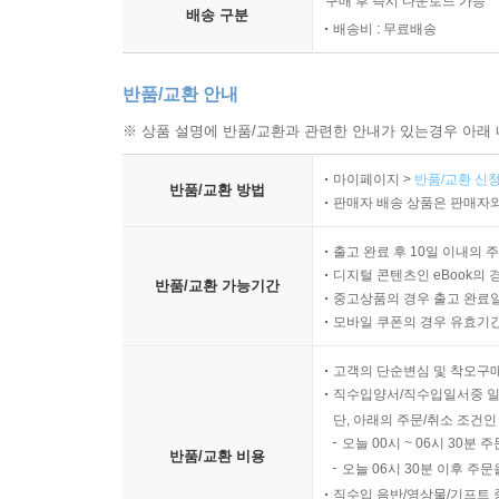
구매 후 즉시 다운로드 가능
배송 구분
배송비 : 무료배송
반품/교환 안내
※ 상품 설명에 반품/교환과 관련한 안내가 있는경우 아래 
마이페이지 >
반품/교환 신청
반품/교환 방법
판매자 배송 상품은 판매자와
출고 완료 후 10일 이내의 
디지털 콘텐츠인 eBook의 
반품/교환 가능기간
중고상품의 경우 출고 완료일
모바일 쿠폰의 경우 유효기간(
고객의 단순변심 및 착오구
직수입양서/직수입일서중 일
단, 아래의 주문/취소 조건인
오늘 00시 ~ 06시 30분 
반품/교환 비용
오늘 06시 30분 이후 주문
직수입 음반/영상물/기프트 