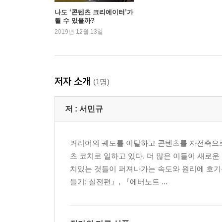
나도 ‘콘텐츠 크리에이터’가
될 수 있을까?
4장 학습은 따분한 교수의 서재가 아니다
2019년 12월 13일
교육받는 나 말고 학습하는 나
진짜 아무것도 없었다니까요
만드는 사람이 배운다
학습은 따분한 교수의 서재가 아니다
저자 소개
(1명)
회고 속에 작동하는 기회의 메커니즘
나는 먼저 나의 코치가 되기로 했다
저 :
서민규
길 없는 시대의 지도 그리기
5장 내 콘텐츠에는 해외 고객이 있다
커리어의 궤도를 이탈하고 콘텐츠를 자전축으로 
왼손잡이는 세상이 피곤하다
츠 코치로 일하고 있다. 더 많은 이들이 새로운
눈치문화 때문에 봉인되는 콘텐츠
치있는 것들이 퍼져나가는 속도와 원리에 호기심
에버노트는 유행이 지났다고요?
들기: 실전편』, 『에버노트 ...
오리지널 콘텐츠 만들기
삶의 외주 영역 줄이기
나는 ‘seolab' 대표입니다