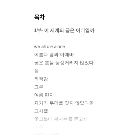
목차
1부- 이 세계의 끝은 어디일까
we all die alone
여름과 숲과 아메바
꽃은 봄을 웅성거리지 않았다
섬
죄책감
그루
여름 편지
과거가 우리를 잊지 않았다면
고시텔
꽃그늘에 복사뼈를 묻고서
기우
1995년 여름