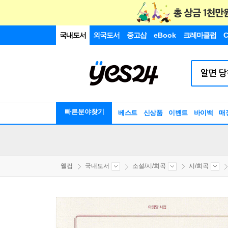
국내도서
외국도서
중고샵
eBook
크레마클럽
C
빠른분야찾기
베스트
신상품
이벤트
바이백
매
웰컴
국내도서
소설/시/희곡
시/희곡