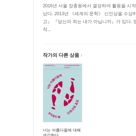
승진
2016년 서울 장충동에서 결성하여 활동을 시작
났다. 2013년 《세계의 문학》 신인상을 수상
3부- 뒤돌아보지 않기를
고』 『당신의 죄는 내가 아닙니까』가 있다. 양
작...
우리 밤
처마
iloveyouthatstheproblem
작가의 다른 상품
멈블
지식보다 거대한 우주에는
재생
악어
미래진행
겁
마음 편지
진단
파도 앞에 선 사람
마카벨리傳
너는 아름다움에 대해
생각한다