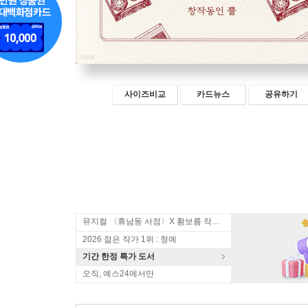
사이즈비교
카드뉴스
공유하기
뮤지컬 〈휴남동 서점〉X 황보름 작가 북토크
2026 젊은 작가 1위 : 청예
기간 한정 특가 도서
오직, 예스24에서만