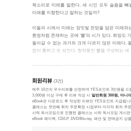
―「기다리는 사람」 부분
손끝이 예민해지나요 무엇을 만져야 하나요
목소리로 미래를 말한다. 세 시인 모두 슬픔을 빼
무엇이었나요 어둠 속에서
미래를 지향한다고 말하는 것일까?
서로의 과거는 무력하면서도 따뜻할 것이다
내가 더듬거렸던 것은
모든 것이 아름다울 수 있다는 사실이 믿어지지 않
이들의 시에서 미래는 장밋빛 전망을 담은 미래와는
―「그루」 부분
끝, 눈물, 다음에 계속
환영처럼 존재하는 곳에 ‘뿔’의 시가 있다. 희망도
돌아갈 수 없는 과거와 크게 다르지 않은 미래다.
시집 도처에, 여러 발원지로부터 다발적으로 출몰
물밀 듯이 밀려오는 건 무엇이었을까요 눈앞을 가리
없이 통하고 또 섞인다. 창작동인 뿔을 구성하는 세
시가 있는가 하면, 우리라는 관계 속에서 풍경의 
볼 수 없다면 눈먼 사람이 되는 게 나을까요
노동의 막막함에서 오는 슬픔과 죽음 이미지가 배
돌아갈 수 없는 과거에는 기원이 있고 생겨날 수
세계가 이렇다면, 그리고 이들의 시가 동 세대들
독서를 하다가도 문득 견딜 수 없어져서
탄생한다. 저마다 들려주는 목소리가 다를 뿐 과
생각하는 미래의 풍경이라고 봐야 하는 것이 아닐까
책을 펼친 채로 덮어두면 날갯짓 소리가 들려요
회원리뷰
슬픔이다. “우리는 슬픈 것이 닮았고, 피가 달라
(3건)
영화는 어떤가요 재생하면 할수록 많은 사람들이 
있는 시집. “찰나의 밝은 것들”로 빛나는 시는, 그
매주 10건의 우수리뷰를 선정하여 YES포인트 3만원을 드
이들은 앞으로도 슬프고 아름다운 것들에 관해 꿋꿋이
사랑을 나누고
3,000원 이상 구매 후 리뷰 작성 시
일반회원 300원, 마니아
- 김언 (시인)
닮은 슬픔의 꼴을 한 채 이 시절을 살아내기에 충분
eBook은 다운로드 후 작성한 리뷰만 YES포인트 지급됩니
나는 여러 인물에게 감정을 대입해요 오래 살았다는
클래스는 첫번째 회차 주문확정 시점부터 마지막 회차 주문
결국 머릿속은 엉망진창이 되는 건가요
사락 독서모임으로 진행된 클래스는 사락 독서모임 게시판
eBook 페이백, CD/LP, DVD/Blu-ray, 패션 및 판매금
아직 끝이 나지 않았는데도