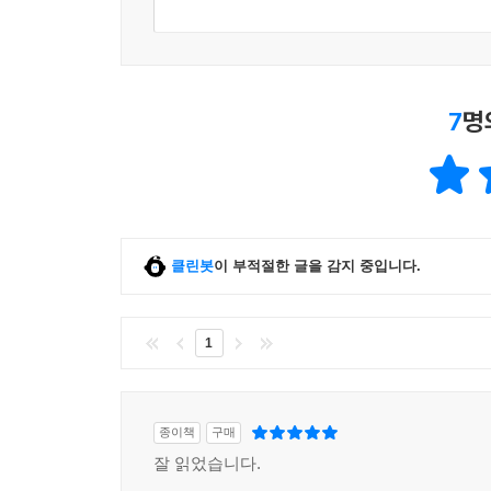
키스를 하다가도 우리는 이런 생각에 빠졌다 그만
근할 때 양말이 없으면 곤란하잖아 원통이 빠르게 
암벽을 오르던 사람도 중간에 맥이 풀어지면 잠깐 
7
명
계단 내려가다 보면 빛도 가느다란 선처럼 보일 테
우리는 가만히 누워 손과 발이 따뜻해지길 기다렸
--- p.54
클린봇
이 부적절한 글을 감지 중입니다.
1
종이책
구매
잘 읽었습니다.