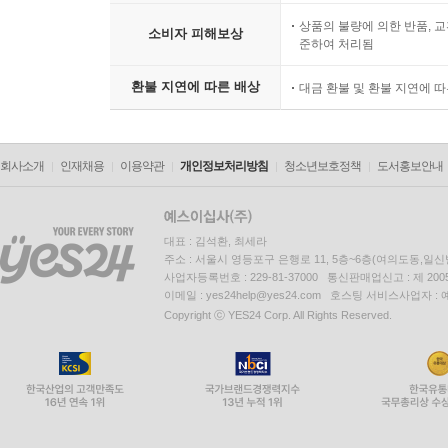
상품의 불량에 의한 반품, 교
소비자 피해보상
준하여 처리됨
환불 지연에 따른 배상
대금 환불 및 환불 지연에 
회사소개
인재채용
이용약관
개인정보처리방침
청소년보호정책
도서홍보안내
대표 : 김석환, 최세라
주소 : 서울시 영등포구 은행로 11, 5층~6층(여의도동,일신
사업자등록번호 : 229-81-37000 통신판매업신고 : 제 200
이메일 : yes24help@yes24.com 호스팅 서비스사업자 :
Copyright ⓒ YES24 Corp. All Rights Reserved.