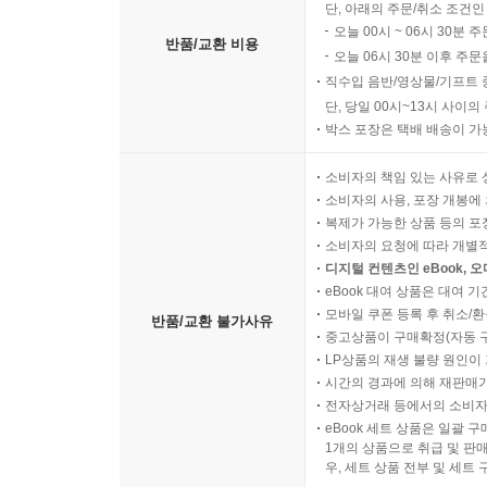
단, 아래의 주문/취소 조건인
오늘 00시 ~ 06시 30분 
반품/교환 비용
오늘 06시 30분 이후 주문
직수입 음반/영상물/기프트 
단, 당일 00시~13시 사이
박스 포장은 택배 배송이 가
소비자의 책임 있는 사유로 
소비자의 사용, 포장 개봉에 
복제가 가능한 상품 등의 포장을 
소비자의 요청에 따라 개별
디지털 컨텐츠인 eBook, 
eBook 대여 상품은 대여 기
모바일 쿠폰 등록 후 취소/환
반품/교환 불가사유
중고상품이 구매확정(자동 
LP상품의 재생 불량 원인이 기
시간의 경과에 의해 재판매가
전자상거래 등에서의 소비자
eBook 세트 상품은 일괄 
1개의 상품으로 취급 및 판매
우, 세트 상품 전부 및 세트