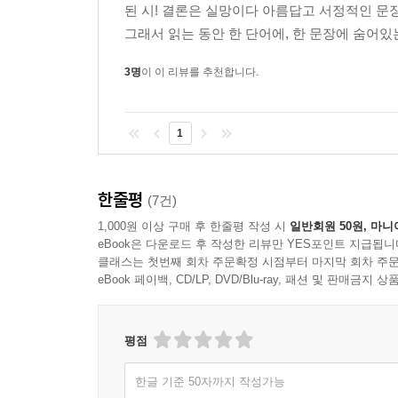
된 시! 결론은 실망이다 아름답고 서정적인 문
끝이 나고 눈물을 흘려도 정말
그래서 읽는 동안 한 단어에, 한 문장에 숨어있
다음은 계속되는 걸까요
3명
이 이 리뷰를 추천합니다.
어지러워요
끝내 너는 어지럽지 않은 사람이 되었나요
벌써 그렇게 많은 계절이 지났나요
1
--- p.60
한줄평
(7건)
회사 생활이 힘들다고 우는 너에게 그만두라는 말은
다는 게 계속 일할 의지 계속 살아갈 의지가 없다는
1,000원 이상 구매 후 한줄평 작성 시
일반회원 50원, 마니
eBook은 다운로드 후 작성한 리뷰만 YES포인트 지급됩니
클래스는 첫번째 회차 주문확정 시점부터 마지막 회차 주문
어떤 사랑은 마른 수건으로 머리카락의 물기를 털어내
eBook 페이백, CD/LP, DVD/Blu-ray, 패션 및 판매금
까지 미룬 것은 고작 설거지 따위였다 그사이 곰팡
멀쩡해 보여도 이 집에는 곰팡이가 떠다녔다 넓은 
평점
돈이 필요하고 몇 년은 성실히 일해야 하고 씀씀이를
한글 기준 50자까지 작성가능