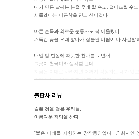
내가 만든 날씨는 봄을 웃게 할 수도, 떨어뜨릴 수
시들겠다는 비근함을 믿고 싶어졌다
마른 손목과 외로운 눈동자도 썩 어울렸다
거룩한 꽃을 오래 밟다가 잠들면 바람이 다 자살할
내일 밤 현실에 따뜻한 천사를 보면서
그곳이 천국이라 생각할 텐데
지금은 이대로 사라지면 어쩌지 걱정하는 내가 있
어제 들은 음악과 며칠 전 봤던 영화에서도
사라지면 안 되는 것들만 사라져서
출판사 리뷰
네가 웃을 때마다 누군가와 손잡고 걷는 꿈들을 꿨
슬픈 것을 닮은 우리들,
우리는 슬픈 것이 닮았고, 피가 달라서 더 슬프다
아름다운 적막을 산다
죄를 안고 함께 목 놓아 울어줄 수 없어서 아름다운
온종일 기도하다가 손목 그림자를 따라 죽어가면
“뿔은 미래를 지향하는 창작동인입니다.” 최지인·