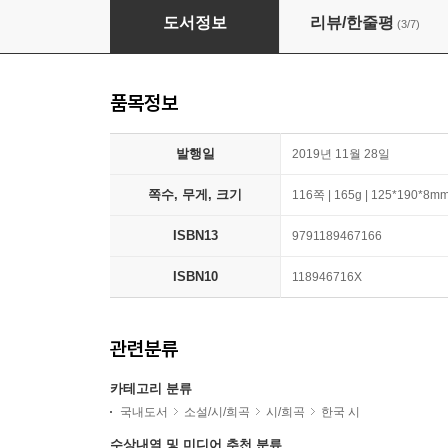
한 줄도 너를 잊지 못했다
도서정보
리뷰/한줄평
(3/7)
품목정보
발행일
2019년 11월 28일
쪽수, 무게, 크기
116쪽 | 165g | 125*190*8m
ISBN13
9791189467166
ISBN10
118946716X
관련분류
카테고리 분류
국내도서
소설/시/희곡
시/희곡
한국 시
수상내역 및 미디어 추천 분류