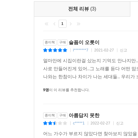
그 순간에
전체 리뷰
(3)
너는 무엇을 듣고 있었나요
1
여름이 지나가요
온 동네를 뛰어다니다 머리를 붙잡고 뒹굴어요
슬픔이 오롯이
종이책
구매
현악기가 머릿속을 가득 메워요
l********7
2021-02-27
신고
|
|
|
얼마만에 시집이란걸 샀는지 기억도 안나지만.
잠이 와요
사로 만들어진게 있어..그 노래를 듣다 어떤 
꿈속에선 손 닿는 것마다 시들어가요 온몸에 피부
나와는 한참이나 차이가 나는 세대들.. 우리가 
붉은 반점마다 꽃을 그리려는 사람이 있어요
길 잃은 모든 동물들은 미치기 시작해요 자신의 앞
9명
이 이 리뷰를 추천합니다.
꼬리를 잘라 거리에 던져두어요
거리의 사람들이 나를 쳐다봐요
꿈이라는 걸 알아챈 듯이
아름답지 못한
종이책
구매
c*****1
2022-02-27
신고
|
|
|
음악이 꺼져도 춤을 추는 이가 있을까요 있다면
어느 가수가 부르지 않았다면 찾아보지 않았을 
그는 무엇이 그렇게도 그립고 슬픈 걸까요