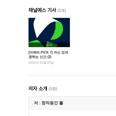
해적 방송
채널예스 기사
(1개)
2부- 떠난 사람을 눕혀주는 일처럼
낙원
공백기
부작용
읽다
기다리는 사람
[마케터 PICK 7] 자신 있게
권하는 신간 (2)
안감과 겉감
2020년 02월 05일
서사
다세대주택
어제의 꿈은 오늘의 착란
복잡한 일
저자 소개
(1명)
그린란드로 보내는 편지
열대야
저 :
창작동인 뿔
종례
해열