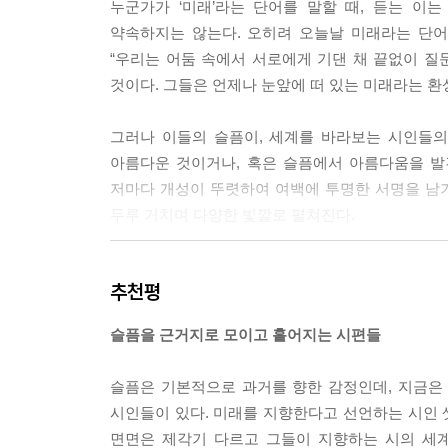
누군가가 ‘미래’라는 단어를 말할 때, 듣는 이
그 여름에서 수평선이 기다리고 있을까
약속하지는 않는다. 오히려 오늘날 미래라는 단어
“우리는 어둠 속에서 서로에게 기댄 채 끝없이 질
비극은 자주 부풀던 뼈마디보다 가벼워졌다
것이다. 그들은 언제나 눈앞에 떠 있는 미래라는 환상
--- p.16
그러나 이들의 슬픔이, 세계를 바라보는 시인들의
소음 속에서 귀를 막으면 파도 소리가 들리나요
아름다운 것이거나, 혹은 슬픔에서 아름다움을 발
손가락을 죄다 자른다면 더는 편지를 적지 않아도 
저마다 개성이 뚜렷하여 여백에 투명한 서명을 남기
그립고 슬프다는 말을 적어야 하나요
두루 거치며 다양한 빛깔로 펼쳐진다.
밤하늘도 저렇게 많은 알약을 삼켰다고 하지 않았
소음 속에서 귀를 막으면 파도 소리가 들리나요
박하잎을 씹으면 두 눈이 시큰거려요 발끝에서 바
추천평
손가락을 죄다 자른다면 더는 편지를 적지 않아도 
어젯밤 꿈은 전부 증발해버렸는데
그립고 슬프다는 말을 적어야 하나요
어지러워요
슬픔을 근거지로 모이고 흩어지는 시편들
―「어제의 꿈은 오늘의 착란」 부분
나는 어지러운 사람이에요
슬픔은 기본적으로 과거를 향한 감정인데, 지금은
회사 생활이 힘들다고 우는 너에게 그만두라는 말
무엇을 말해야 하나요 무엇을 듣고 싶나요
시인들이 있다. 미래를 지향한다고 선언하는 시인 셋이
없다는 게 계속 일할 의지 계속 살아갈 의지가 없다
귀를 막으면 알 수 있나요 귀를 막고 눈이 멀면
면면은 제각기 다르고 그들이 지향하는 시의 세계