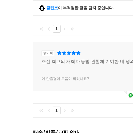
인조반정으로 서울에 올라온 뒤 계속된 장원급제로
밑바탕이 되었다. 머리가 아닌 몸과 생활에 배어든 
클린봇
이 부적절한 글을 감지 중입니다.
김육은 자신의 평생 정치적 목표를 ‘안민’에 두고,
그는 현실의 복잡함을 잘 파악하고 있었기에 추
1
관련해서는 사대부와 논의할 수 없고 저잣거리의 
생각하는 정치란 어디까지나 현실 문제 해결의 도구이
신념과 실행이 가져온 결과다.
종이책
정치가는 당위적 요구에 민감한 실천적 지식인과 
조선 최고의 개혁 대동법 관철에 기여한 네 명
집중하는 관리와도 다르며, 현실이 내포하는 복잡
저자의 생각이다. 저자는 김육을 좋은 정치가로 꼽았
이 한줄평이 도움이 되었나요?
그들을 만나러 가는 길
이 책을 읽기 전에, 또는 다 읽고 난 뒤에 이 책
관련된 유적지를 찾아가 보아야겠다는 생각을 했다. 
1
제도화하려는 노력을 조금이나마 느껴보고 싶기 
경기도 파주에, 이원익은 경기도 광명시에, 조익은 
배송/반품/교환 안내
느껴질 것이다.