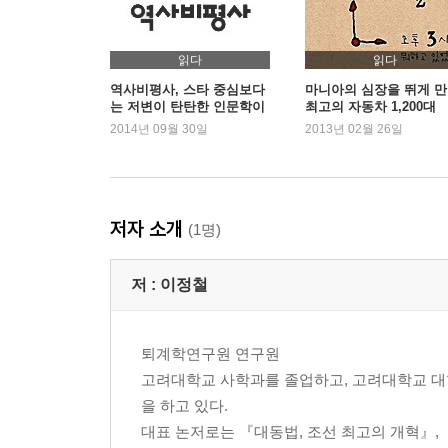
「화보」 포저조익선생묘
진정한 사대부 234 / 친가, 외가, 처가 237 / 첫 
대해 논하는 상소 263 / 상황 분석과 대안 제시 274
읽다
읽다
학문 306 / 아버지와 아들 310 / 마지막 출사 321 /
역사비평사, 스타 중심보다
마니아의 심장을 뛰게 
는 저변이 탄탄한 인문학이
최고의 자동차 1,200대
필요
2014년 09월 30일
2013년 02월 26일
잠곡 김육, 안민을 실현한 정치가
「화보」 잠곡김육선생묘
어떤 정치가가 좋은 정치가인가? 334 / 어린 시절의 
안민과 국가재정 358 / 국가 전체의 상황을 돌아보다
저자 소개
(1명)
보다 393 / 사림의 공(c), 김육의 공(c) 400 / 이
저 :
이정철
주요 사건 연표
퇴계학연구원 연구원
고려대학교 사학과를 졸업하고, 고려대학교 대
을 하고 있다.
대표 논저로는 『대동법, 조선 최고의 개혁』,