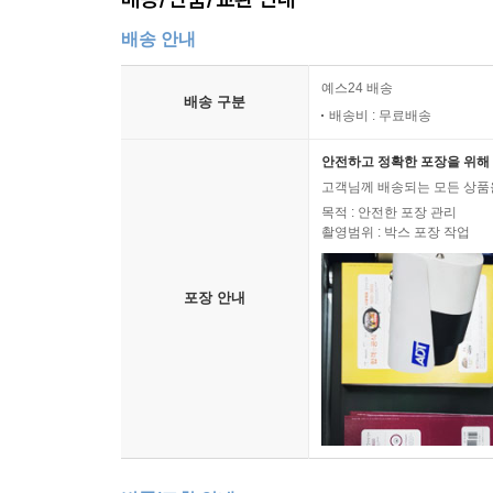
이 책에는 출판사가 직접 그들의 묘소와 유적지를 찾
배송 안내
설명일 듯하다. 이를테면 김육 묘의 문인석을 찍은 
예스24 배송
배송 구분
김육 묘의 문인석, 그리고 그 옆엔 6번 국도가 보
배송비 : 무료배송
신작로로 가로막혀 있다는 사실이 찾는 이의 애장을 
안전하고 정확한 포장을 위해 
김석주의 무덤도 있다.
고객님께 배송되는 모든 상품을
목적 : 안전한 포장 관리
촬영범위 : 박스 포장 작업
포장 안내