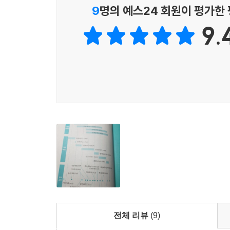
9
명의 예스24 회원이 평가한
※ 도표의 전체 모양은 책 8쪽에서 확인할 수 있음
9.
국왕 재위년으로 보자면 중종 31년(1536)부터 효종
있었고, 이른바 정치적 쿠데타인 인조반정(1623)이 
40,200명)이 있었다. 참으로 험난했던 시기다.
그런데 바로 이 시기에 조선 최고의 개혁인 대동법
세금의 80%를 줄여준 이 개혁은 혁명적인 상황에
반대파의 파상적 공세를 막아가며, 그들을 이론적으로
이들은 모두 재상의 반열에 올랐으면서도 변변한 
(至治)’를 이루기 위해 가장 먼저 민생 문제를 해결
돌보기 위해 노력했다. 그리고 그 노력은 마침내 
비로소 처음 만나는 그들,
조선을 움직인 4인의 경세가들에 관한 작은 평전
전체 리뷰
(9)
이 책은 ‘조선의 개혁’이라는 큰 주제하에 네 사람
정치 상황과 사건 전개, 그리고 인물 관계가 흥미롭