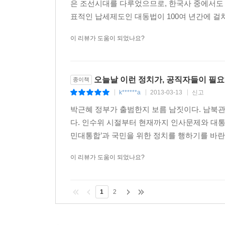
은 조선시대를 다루었으므로, 한국사 중에서도 
이끌어냈다. 흔히 광해군이 대동법의 시초인 선혜
표적인 납세제도인 대동법이 100여 년간에 걸쳐
담긴 광해군의 비망기에서 공물 변통 논의가 시작
꿋꿋이 수행해 나간 헌신적 관료였다. 그가 추진한
이 리뷰가 도움이 되었나요?
했다.
포저 조익, 이론과 현실을 조화한 학자
오늘날 이런 정치가, 공직자들이 필요하
종이책
조익에 대해 한 줄 평으로 아주 간단히 말한다면
k******a
2013-03-13
신고
|
|
|
사람들에게 조익은 생소한 인물이다. 그저 성리학
박근혜 정부가 출범한지 보름 남짓이다. 남북관
조익이 죽고 난 뒤 신도비에 이렇게 썼다.
다. 인수위 시절부터 현재까지 인사문제와 대통
민대통합’과 국민을 위한 정치를 행하기를 바란다.
조선은 문(文)으로 나라를 다스리고 삼대의 도(道
되었다. 효가 충으로 옮겨질 수 있다는 말은 그 누구
이 리뷰가 도움이 되었나요?
송시열은 조익을 통해 성리학이 ‘리(理)’만 일삼는 것
삼도대동법을 시작한 사람이 이원익이라면, 이를
1
2
논리로써 개혁 반대 세력을 설득해 나갔다. 제도
이에 따라 잘못된 제도를 바로잡아 나갔다. 학