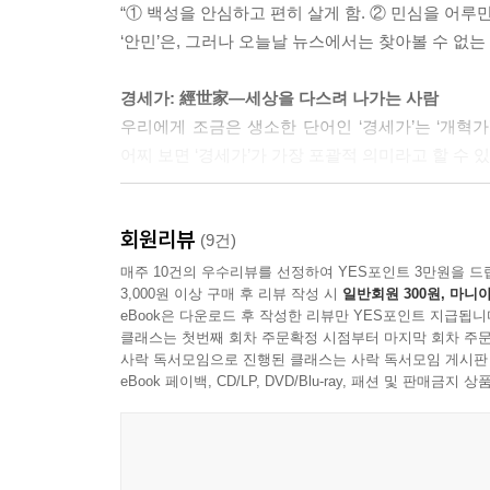
“① 백성을 안심하고 편히 살게 함. ② 민심을 어루만
‘안민’은, 그러나 오늘날 뉴스에서는 찾아볼 수 없는
경세가: 經世家―세상을 다스려 나가는 사람
우리에게 조금은 생소한 단어인 ‘경세가’는 ‘개혁가
어찌 보면 ‘경세가’가 가장 포괄적 의미라고 할 수 
회원리뷰
조선시대 경세가인 이이, 이원익, 조익, 김육의 이야
(9건)
옛날 사람의 이야기에서 끝나지 않는다. 저자는 ‘책
매주 10건의 우수리뷰를 선정하여 YES포인트 3만원을 드
3,000원 이상 구매 후 리뷰 작성 시
일반회원 300원, 마니아
역사에서 지나갔다가 다시 오지 않는 것은 없다는
eBook은 다운로드 후 작성한 리뷰만 YES포인트 지급됩니
외친다는 것! 그것을 해결해야 할 과제 역시 우리 앞
클래스는 첫번째 회차 주문확정 시점부터 마지막 회차 주문
사락 독서모임으로 진행된 클래스는 사락 독서모임 게시판
조선 500년 역사에서 가장 험난한 시기를 살았던 사
eBook 페이백, CD/LP, DVD/Blu-ray, 패션 및 판매금
청백리로 살면서 민생을 구하다
『언제나 민생을 염려하노니』의 네 주인공 이이, 이