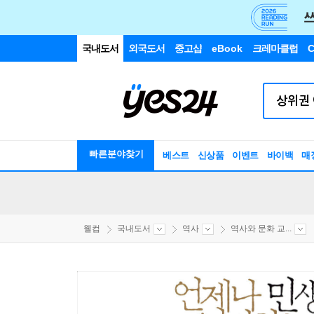
국내도서
외국도서
중고샵
eBook
크레마클럽
C
빠른분야찾기
베스트
신상품
이벤트
바이백
매
웰컴
국내도서
역사
역사와 문화 교...