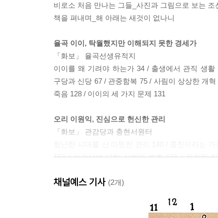
비로소 처음 만나는 그들_사진과 그림으로 보는 
책을 펴내며_해 아래는 새것이 없나니
율곡 이이, 탁월했지만 이해되지 못한 경세가
「화보」 율곡선생유적지
이이를 왜 기려야 하는가 34 / 출생에서 관직 생활 이
구당과 신당 67 / 관중함복 75 / 사림이 상상한 개혁 8
죽음 128 / 이이의 세 가지 문제 131
오리 이원익, 진심으로 헌신한 관리
「화보」 관감당과 충현서원터
험난한 시대를 산 따뜻한 관리 140 / 종친이라는 가
157 / 이순신에 대한 신뢰와 변호 166 / 정치적
만들어진 경기선혜법 195 / 암묵적으로 동의한 인조반정
채널예스 기사
223
(2개)
포저 조익, 이론과 현실을 조화한 학자