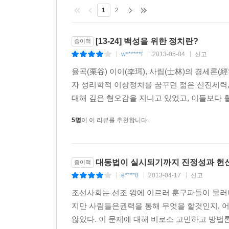
1
2
이원익, 조익, 김육은 약간 생소할 수도 있겠지만 
것처럼 전혀 새로운 모습을 볼 수 있을 것이다. 물
읽다 보면 우리가 지금까지 단편적이고 피상적으로만
[13-24] 백성을 위한 정치란?
종이책
w******f
2013-05-04
신고
|
|
|
율곡 이이, 탁월했지만 이해되지 못한 경세가
율곡(栗谷) 이이(李珥), 사림(士林)의 경세론(
저자 이정철은 이이를 ‘개혁의 좌표를 설정’한 
자 성리학적 이상정치를 꿈꾸던 젊은 신진세력, 
대동법으로 나타났다고 말한다.
대해 깊은 혐오감을 지니고 있었고, 이들보다 훨
이이가 살았던 시대는 사림이 정치권 전면에 등장
의심치 않았다. 그러나 현실은 이이의 생각과는 전
5명
이 이 리뷰를 추천합니다.
작업은 미진하고 구체제의 파행은 계속되었으며, 심
이이는 처음에, 왕이 열심히 공부해서 덕을 쌓아 
뒤에 ‘사람의 문제’에서 ‘방법과 태도’의 문제로 
대동법이 실시되기까지 진정성과 헌신
종이책
e****0
2013-04-17
신고
|
|
|
정사는 시의(時宜)를 아는 것이 귀하고, 일은 실공
조선사회는 선조 왕에 이르러 훈구파들이 물러
않으면, 비록 성군과 현신이 서로 만난다 하더라도
지만 사림들은권력을 통해 무엇을 할것인지, 
않았다. 이 문제에 대해 비로소 고민하고 방법론
시의가 정치에서 올바른 목표 및 방식의 선택에 