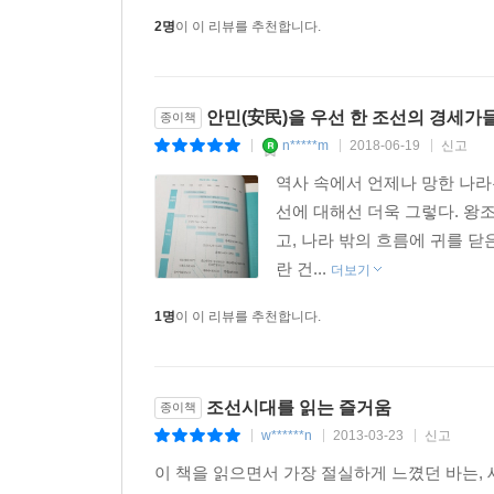
개혁을 주장했다.
2명
이 이 리뷰를 추천합니다.
우리가 이이를 눈여겨봐야 할 지점은, 대부분의 관료
일차적으로 민생을 보장하는 데 있다고 주장하고 
귀결되었지만, 이후 조선 경세론의 원칙이자 방법론
안민(安民)을 우선 한 조선의 경세가
종이책
n*****m
2018-06-19
신고
|
|
|
오리 이원익, 진심으로 헌신한 관리
역사 속에서 언제나 망한 나라
이원익은 ‘묵묵히’ 개혁의 길을 걸어간 사람이었다
선에 대해선 더욱 그렇다. 왕
맡은 업무에서 새로운 조치를 한 것은 아니었다.
고, 나라 밖의 흐름에 귀를 닫
평안도의 민심을 다독이면서 군량을 운반하는 일까
란 건...
더보기
백성의 원망을 불러일으킬 수 있는 일이다. 그런데
그는 전쟁으로 황폐해진 민심을 살펴보고 선조에게 
1명
이 이 리뷰를 추천합니다.
(백성에게) 이미 항심(恒心)이 없다면 아무리 그
갖지 않을 것입니다. …… 백성의 생활이 곤궁하고
조선시대를 읽는 즐거움
종이책
이 점을 절실하고 급박한 임무로 삼아야 합니다. 그
w******n
2013-03-23
신고
|
|
|
이 책을 읽으면서 가장 절실하게 느꼈던 바는,
사대부들이 입버릇처럼 백성의 곤궁함을 말한다지만