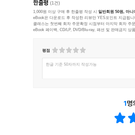
한줄평
반박하고, 관리로서의 경험을 보태 구체적이고 현
(1건)
덜어주었다.
1,000원 이상 구매 후 한줄평 작성 시
일반회원 50원, 마니
그는 어마어마한 독서량과 비판적 독서로 유명했다.
eBook은 다운로드 후 작성한 리뷰만 YES포인트 지급됩니
클래스는 첫번째 회차 주문확정 시점부터 마지막 회차 주문
국가 운영의 원칙 위에서 풀어내는 힘으로 작용했
eBook 페이백, CD/LP, DVD/Blu-ray, 패션 및 판매금
배경이었다.
잠곡 김육, 안민을 실현한 정치가
평점
저자는 김육에 관해 본격적으로 서술하기에 앞서 
한글 기준 50자까지 작성가능
정치가는 반드시 필요할텐데, 그렇다면 우리는 어떠
이 글의 마지막을 먼저 보자. 김육이 죽고 난 뒤
그것을 받지 않는다. 그러자 마을 사
(朝鮮國領議政金公堉大同均役萬世不亡碑)’다. 지금
은혜를 영원히 잊지 않겠다는 뜻이다. 『조선왕조실
1
명
한 사람은 김육이다. 백성들이 김육을 어떻게 생각했
김육의 젊은 시절은 신산하고 고달프기 그지 없었
관련하여 이언적과 이황이 아닌 성운과 조식이 문묘
스스로의 결단에 따라 잠곡으로 은신하여 직접 농사