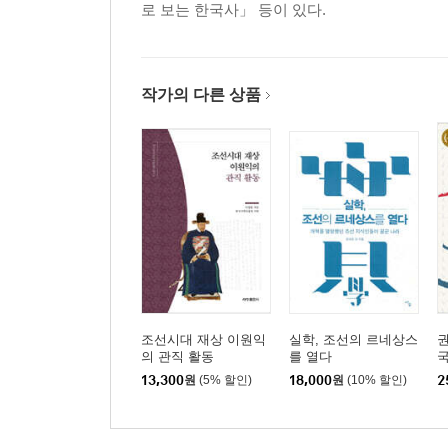
로 보는 한국사」 등이 있다.
작가의 다른 상품
조선시대 재상 이원익
실학, 조선의 르네상스
권
의 관직 활동
를 열다
13,300
원
(5% 할인)
18,000
원
(10% 할인)
2