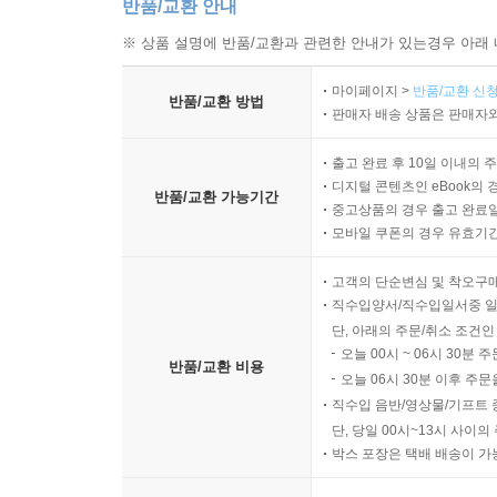
반품/교환 안내
※ 상품 설명에 반품/교환과 관련한 안내가 있는경우 아래 
마이페이지 >
반품/교환 신청
반품/교환 방법
판매자 배송 상품은 판매자와
출고 완료 후 10일 이내의 
디지털 콘텐츠인 eBook의 
반품/교환 가능기간
중고상품의 경우 출고 완료일
모바일 쿠폰의 경우 유효기간(
고객의 단순변심 및 착오구
직수입양서/직수입일서중 일
단, 아래의 주문/취소 조건인
오늘 00시 ~ 06시 30분 
반품/교환 비용
오늘 06시 30분 이후 주문
직수입 음반/영상물/기프트 
단, 당일 00시~13시 사이
박스 포장은 택배 배송이 가