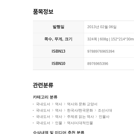
품목정보
발행일
2013년 02월 06일
쪽수, 무게, 크기
324쪽 | 608g | 152*214*30
ISBN13
9788976965394
ISBN10
8976965396
관련분류
카테고리 분류
국내도서
역사
역사와 문화 교양서
국내도서
역사
한국사/한국문화
조선시대
국내도서
역사
주제로 읽는 역사
인물사
국내도서
인물
역사/시대적인물
수상내역 및 미디어 추천 분류