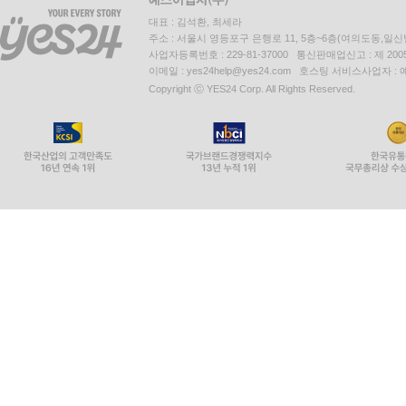
대표 : 김석환, 최세라
주소 : 서울시 영등포구 은행로 11, 5층~6층(여의도동,일신
사업자등록번호 : 229-81-37000 통신판매업신고 : 제 200
이메일 : yes24help@yes24.com 호스팅 서비스사업자 :
Copyright ⓒ YES24 Corp. All Rights Reserved.