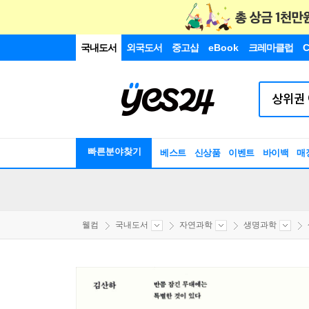
국내도서
외국도서
중고샵
eBook
크레마클럽
C
빠른분야찾기
베스트
신상품
이벤트
바이백
매
웰컴
국내도서
자연과학
생명과학