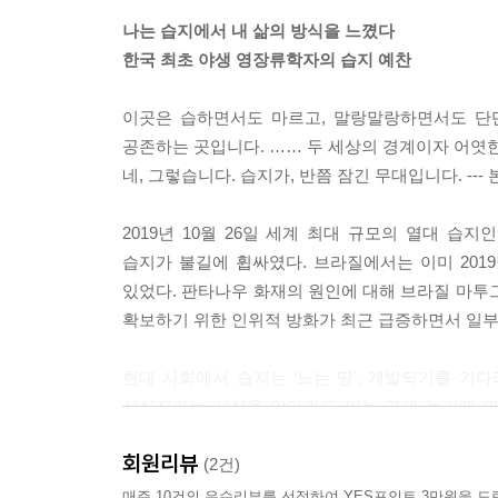
나는 습지에서 내 삶의 방식을 느꼈다
한국 최초 야생 영장류학자의 습지 예찬
이곳은 습하면서도 마르고, 말랑말랑하면서도 단
공존하는 곳입니다. …… 두 세상의 경계이자 어엿한
네, 그렇습니다. 습지가, 반쯤 잠긴 무대입니다. ---
2019년 10월 26일 세계 최대 규모의 열대 습
습지가 불길에 휩싸였다. 브라질에서는 이미 201
있었다. 판타나우 화재의 원인에 대해 브라질 마투
확보하기 위한 인위적 방화가 최근 급증하면서 일부
현대 사회에서 습지는 ‘노는 땅’, 개발되기를 기
서식지라는 사실을 알더라도 이는 경제 논리에 의
개발을 면한다 해도 사정은 크게 다르지 않다. 
회원리뷰
발휘하지 못한다. 그저 환경이 보전되고 있다고
(2건)
공감하지만 생태학적 지식을 접할 기회가 많지 
매주 10건의 우수리뷰를 선정하여 YES포인트 3만원을 드