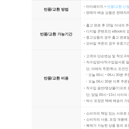
마이페이지 >
반품/교환 신청
반품/교환 방법
판매자 배송 상품은 판매자와
출고 완료 후 10일 이내의 
디지털 콘텐츠인 eBook의 
반품/교환 가능기간
중고상품의 경우 출고 완료일
모바일 쿠폰의 경우 유효기간(
고객의 단순변심 및 착오구
직수입양서/직수입일서중 일
단, 아래의 주문/취소 조건인
오늘 00시 ~ 06시 30분 
반품/교환 비용
오늘 06시 30분 이후 주문
직수입 음반/영상물/기프트 
단, 당일 00시~13시 사이
박스 포장은 택배 배송이 가
소비자의 책임 있는 사유로 
소비자의 사용, 포장 개봉에 
복제가 가능한 상품 등의 포장을 