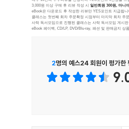
3,000원 이상 구매 후 리뷰 작성 시
일반회원 300원, 마니아
것까지 경험하지 못한 사람들에게는 새로운 형식의
eBook은 다운로드 후 작성한 리뷰만 YES포인트 지급됩니
클래스는 첫번째 회차 주문확정 시점부터 마지막 회차 주문
생태학과 예술의 통섭을 모색하고 실천하면서 
사락 독서모임으로 진행된 클래스는 사락 독서모임 게시판
『습지주의자』가 이번에 (주)사이언스북스에서 출
eBook 페이백, CD/LP, DVD/Blu-ray, 패션 및 판매금
다양한 생각과 감수성, 상상력의 원천으로서 조명한
감각들을 도시 사람들에게 일깨워 줌으로써 생태적 
픽션은 평범한 한 인물이 습지주의자가 되기까지를 탐
2
명의 예스24 회원이 평가한
이 책을 쓴 한국 최초의 야생 영장류학자이자 생명 
9.
탐구와 인문학적 사색을 결합한 글쓰기를 선보인 바
연결되어 간 그가 인도네시아의 열대 우림, ‘비숲’
만나 볼 수 있다. 또한 페르난두 페소아의 연구자
표지에 담았다.
습지는 생성과 소멸의 변주곡이 울려 퍼지는 곳
이야기가 있으려면 해프닝이 필요하다. 무슨 일이