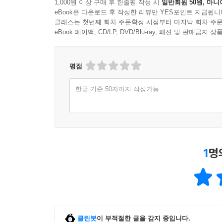
1,000원 이상 구매 후 한줄평 작성 시
일반회원 50원, 마니
물과 흙이 빚어 내는 역동적인 세계
eBook은 다운로드 후 작성한 리뷰만 YES포인트 지급됩니
그곳의 물렁물렁한 존재들을 말하다
클래스는 첫번째 회차 주문확정 시점부터 마지막 회차 주문
eBook 페이백, CD/LP, DVD/Blu-ray, 패션 및 판매금
습지는 물의 자유분방한 움직임과 체류에 따른 하나
곳이기 때문입니다. --- 본문에서
평점
한편 ‘나’가 듣는 「반쯤 잠긴 무대」의 주제는 
한글 기준 50자까지 작성가능
습지의 탄소 저장량은 미국이 4년간 배출하는 탄소
홍수 피해까지 경감한다. 이처럼 생태학 연구가 규
관점을 「반쯤 잠긴 무대」의 진행자는 경계한다.
그 대신 「반쯤 잠긴 무대」는 독자들로 하여금 습
1
명
흙, 그곳의 생명체들을 새롭게 살펴보고 생태적 감
일상적인 연습, 찰흙으로 만든 땅 모형에 물길을 만
습지는 물과 흙이라는 가장 근본적인 생명 조건이 
감각은 왜곡되어 있다. 물에 젖는 것을 극단적으
클린봇
이 부적절한 글을 감지 중입니다.