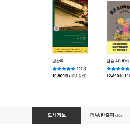
명상록
젊은 ADHD의
607건
10,800
원
(10% 할인)
12,600
원
(10
습지주의자
도서정보
리뷰/한줄평
(2/1)