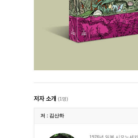
저자 소개
(1명)
저 :
김산하
1976년 일본 시모노세