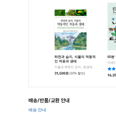
하천과 습지, 식물의 역동적
60분
인 적응과 생태
이율경,백현민 공저
참생태연구소
|
31,500
원
(10% 할인)
16,2
배송/반품/교환 안내
배송 안내