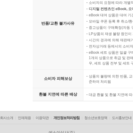
소비자의 요청에 따라 개별
디지털 컨텐츠인 eBook, 
eBook 대여 상품은 대여 기
모바일 쿠폰 등록 후 취소/환
반품/교환 불가사유
중고상품이 구매확정(자동 
LP상품의 재생 불량 원인이 기
시간의 경과에 의해 재판매가
전자상거래 등에서의 소비자
eBook 세트 상품은 일괄 
1개의 상품으로 취급 및 판매
우, 세트 상품 전부 및 세트
상품의 불량에 의한 반품, 교
소비자 피해보상
준하여 처리됨
환불 지연에 따른 배상
대금 환불 및 환불 지연에 
회사소개
인재채용
이용약관
개인정보처리방침
청소년보호정책
도서홍보안내