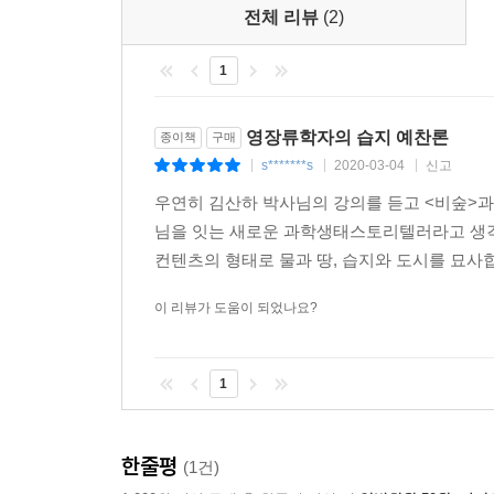
않으면? 많은 이의 삶처럼. …… 다른 동물도 그럴까
전체 리뷰
(2)
1
이 책은 ‘나’라는 인물이 영상 작품을 만드는 이야기
교차 배치되는 형식으로 구성된다. 총 24개의 장과
그것을 창작의 동력으로 삼아 영상을 완성해 가는 
영장류학자의 습지 예찬론
종이책
구매
s*******s
2020-03-04
신고
|
|
|
‘나’는 영화 만드는 일을 하며 현재는 부업으로 
우연히 김산하 박사님의 강의를 듣고 <비숲>과
아침에 일어나 나갈 채비를 하고 세상으로 나와서 
님을 잇는 새로운 과학생태스토리텔러라고 생각
것 없이 하루를 마치는 도시에서의 단조로운 삶을
컨텐츠의 형태로 물과 땅, 습지와 도시를 묘사합
이유가 없게 느껴진다고 ‘나’는 말한다.
이 리뷰가 도움이 되었나요?
그런 ‘나’가 어느 날 인터넷을 헤매다 우연히 「반쯤
제작을 의뢰받는다. 두꺼비와 개구리가 이용할 ‘생태
1
팟캐스트를 들으며, 또한 세상 곳곳을 연결하는
깨달으며 내면에 변화를 겪기 시작한다. 이 책은
내는 한편, ‘나’의 시선을 통해서 도시의 광경을 낯
한줄평
(1건)