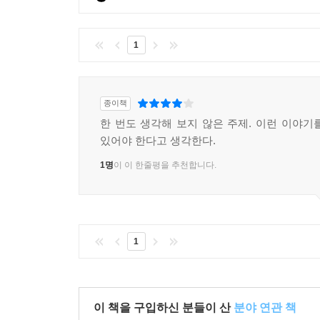
징그러운 무언가가 튀어나오는 곳, 그곳에 살지 
불가해한 생명력을 방증하면서, 생태적 관점이 그 
1
내가 발견한 연결의 끈은 동료애 같은 것이었다. 비
마르고 단단한 세상 속에서 우리는 어울리지 않게 피
종이책
생명과 죽음이 서로 용해되는, 섬세하고 풍요로우
한 번도 생각해 보지 않은 주제. 이런 이야기
것입니다.
있어야 한다고 생각한다.
라코타 족의 언어로 물은 ‘므니’라고 합니다. 허나
1명
이 이 한줄평을 추천합니다.
저와, 습지와 연결되었나요? --- 본문에서
1
이 책을 구입하신 분들이 산
분야 연관 책