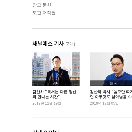
참고 문헌
도판 저작권
채널예스 기사
(2개)
읽다
읽다
김산하 “독서는 다른 정신
김산하 박사 “쓸모만 따
과 만나는 시간”
면 아무것도 살아남을 수
다”
2019년 12월 19일
2019년 12월 05일