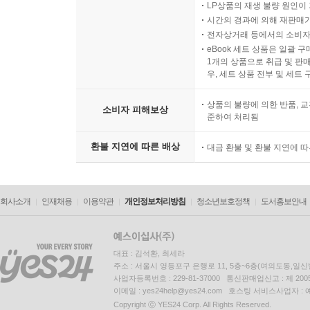
LP상품의 재생 불량 원인이 기
시간의 경과에 의해 재판매가
전자상거래 등에서의 소비자
eBook 세트 상품은 일괄 
1개의 상품으로 취급 및 판매
우, 세트 상품 전부 및 세트
상품의 불량에 의한 반품, 교
소비자 피해보상
준하여 처리됨
환불 지연에 따른 배상
대금 환불 및 환불 지연에 
회사소개
인재채용
이용약관
개인정보처리방침
청소년보호정책
도서홍보안내
대표 : 김석환, 최세라
주소 : 서울시 영등포구 은행로 11, 5층~6층(여의도동,일신
사업자등록번호 : 229-81-37000 통신판매업신고 : 제 200
이메일 : yes24help@yes24.com 호스팅 서비스사업자 :
Copyright ⓒ YES24 Corp. All Rights Reserved.