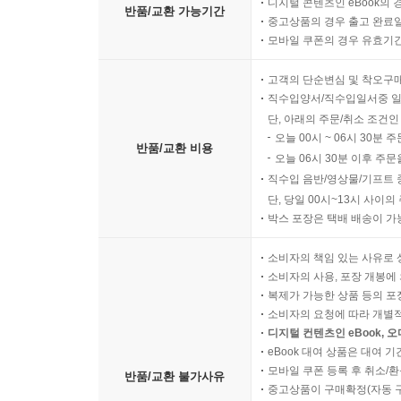
디지털 콘텐츠인 eBook의 
반품/교환 가능기간
중고상품의 경우 출고 완료일
모바일 쿠폰의 경우 유효기간(
고객의 단순변심 및 착오구
직수입양서/직수입일서중 일
단, 아래의 주문/취소 조건인
오늘 00시 ~ 06시 30분 
반품/교환 비용
오늘 06시 30분 이후 주문
직수입 음반/영상물/기프트 
단, 당일 00시~13시 사이
박스 포장은 택배 배송이 가
소비자의 책임 있는 사유로 
소비자의 사용, 포장 개봉에 
복제가 가능한 상품 등의 포장을 
소비자의 요청에 따라 개별
디지털 컨텐츠인 eBook, 
eBook 대여 상품은 대여 기
모바일 쿠폰 등록 후 취소/환
반품/교환 불가사유
중고상품이 구매확정(자동 