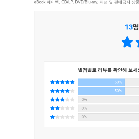
켜켜이 쌓인 소음의 더미를 한 꺼풀씩 벗어던지는 
eBook 페이백, CD/LP, DVD/Blu-ray, 패션 및 판매금
지금은 아무도 찾지 않는
13
명
질마재 몰랭이 그 어디쯤 해서
옹달샘이고 싶다
미친 바람이 불어싸도
물결이 일지 않는
그저 조용하기만
별점별로 리뷰를 확인해 보세
50%
……
50%
문명에 쫓기어 작은 짐승 몇 마리
0%
머물다 가는
0%
그런 옹달샘이고 싶다
0%
_「옹달샘」 중에서