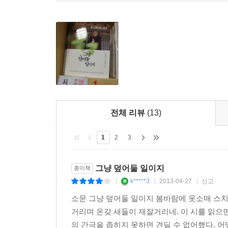
서정태 시인은 말한다. 그는 ‘문명에 쫓기어’ 살
스스로가 고요해지자 비로소 다른 생명까지도 품을 
산물임을 노래하고 있다.
사물과 조응하는 관찰자
서정태의 시는 자연 그대로의 삶과 소통한다. 그의
하늘에서 종달새 운다
전체 리뷰
(13)
구름에 씻기우고
바람에 말리어
1
2
3
고운 소리로
그냥 덮어둘 일이지
종이책
파란 들녘엔 앉은뱅이 꽃들
k*****3
2013-04-27
신고
|
|
|
민들레 난순개 씨름꽃 할미꽃
소문 그냥 덮어둘 일이지 봄바람에 옷소매 스
어린아이들도 몇 명
거리며 온갖 새들이 재잘거리네. 이 시를 읽으
노닐고 있다
의 간극을 좁히지 못하면 견딜 수 없어했다. 어떻