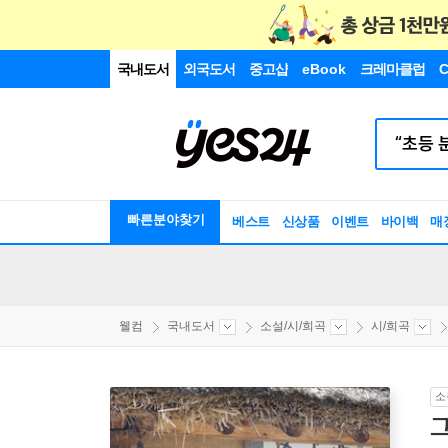
국내도서
외국도서
중고샵
eBook
크레마클럽
C
빠른분야찾기
베스트
신상품
이벤트
바이백
매
웰컴
국내도서
소설/시/희곡
시/희곡
소