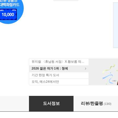
뮤지컬 〈휴남동 서점〉X 황보름 작가 북토크
2026 젊은 작가 1위 : 청예
기간 한정 특가 도서
오직, 예스24에서만
그냥 덮어둘 일이지
도서정보
리뷰/한줄평
(13/0)