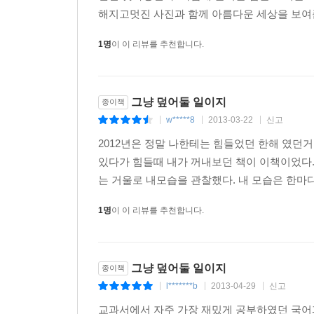
작은 공간에서도 천지를 함께하고
해지고멋진 사진과 함께 아름다운 세상을 보여준
1명
이 이 리뷰를 추천합니다.
온갖 잡귀가
갖은 짓 다 부리던 요사한 계절
……
그냥 덮어둘 일이지
종이책
w*****8
2013-03-22
신고
|
|
|
가을의 호수 겨울의 설원
2012년은 정말 나한테는 힘들었던 한해 였던거
그런 것도 거느리면서
있다가 힘들때 내가 꺼내보던 책이 이책이었다
는 거울로 내모습을 관찰했다. 내 모습은 한마
그렇게 살 수 없을까
난처럼…….
1명
이 이 리뷰를 추천합니다.
_「난처럼」 중에서
그는 ‘온갖 악귀가 갖은 짓 다 부리던 요사한’ 시간
그냥 덮어둘 일이지
종이책
삶으로 회귀한다. 아흔 살 노 시인은 자신의 지난 
l*******b
2013-04-29
신고
|
|
|
교과서에서 자주 가장 재밌게 공부하였던 국어