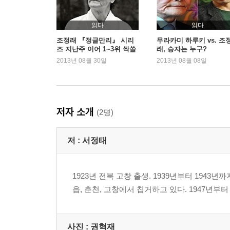
읽다
읽다
조정래 『정글만리』 시리
무라카미 하루키 vs. 조
즈 지난주 이어 1~3위 싹쓸
래, 승자는 누구?
이
2013년 08월 30일
2013년 08월 08일
저자 소개
(2명)
저 :
서정태
1923년 전북 고창 출생. 1939년부터 1943
읍, 춘천, 고창에서 칩거하고 있다. 1947년
사진 :
권혁재