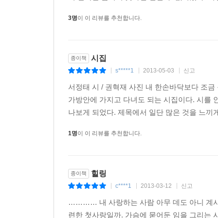
강에는
3명
이 이 리뷰를 추천합니다.
막걸리라도 한 말쯤 싣고
배가 한 척
소리 없이 유영하고 있다
시집
종이책
s*****1
2013-05-03
신고
|
|
|
……
_「어떤 풍경」 중에서
서정태 시 / 권혁재 사진 내 한손바닥보다 조금
가방안에 가지고 다녀도 되는 시집이다. 시를 
한 마리 ‘종달새’도 ‘민들레 난순개 씨름꽃 할미꽃’
나보게 되었다. 제목에서 일단 많은 것을 느끼게
그저 그들과 조응하며 관찰하고 있다. 소박하게 
1명
이 이 리뷰를 추천합니다.
친구임을 깨닫게 한다.
삶의 고비들을 지나 온 관조와 성찰
힐링
종이책
c****1
2013-03-12
신고
우하 서정태 시인의 시는 그의 삶과 닮아 있다. 소
|
|
|
………… 내 사랑하는 사람 아무 데도 아니 계
의젓이 잎이 솟아 있는 난은
련한 첫사랑일까. 가슴에 묻어둔 임을 그리는 