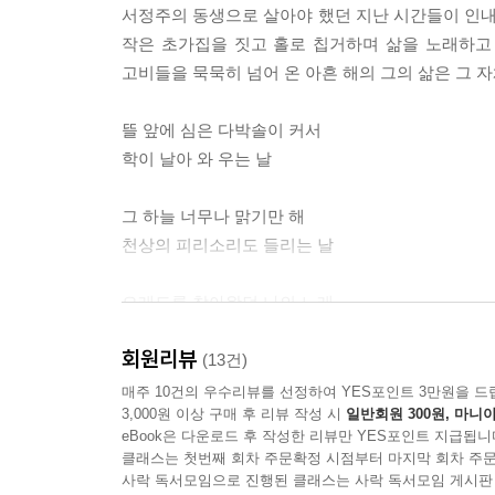
서정주의 동생으로 살아야 했던 지난 시간들이 인내와
작은 초가집을 짓고 홀로 칩거하며 삶을 노래하고 
고비들을 묵묵히 넘어 온 아흔 해의 그의 삶은 그 자
뜰 앞에 심은 다박솔이 커서
학이 날아 와 우는 날
그 하늘 너무나 맑기만 해
천상의 피리소리도 들리는 날
오래도록 참아왔던 나의 노래
그때에나 한 곡조 불러보리
회원리뷰
_「학이 우는 날」 전문
(13건)
매주 10건의 우수리뷰를 선정하여 YES포인트 3만원을 드
3,000원 이상 구매 후 리뷰 작성 시
일반회원 300원, 마니아
삶을 응시하는 고요한 시선
eBook은 다운로드 후 작성한 리뷰만 YES포인트 지급됩니
클래스는 첫번째 회차 주문확정 시점부터 마지막 회차 주문
서정태 시인의 시는 고요하기 그지없다. 도시의 
사락 독서모임으로 진행된 클래스는 사락 독서모임 게시판