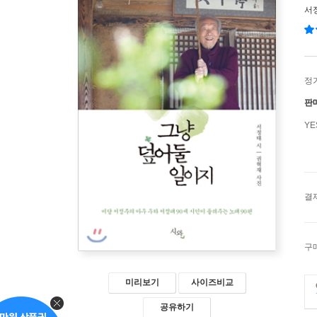
서
정
판
Y
결
구
미리보기
사이즈비교
공유하기