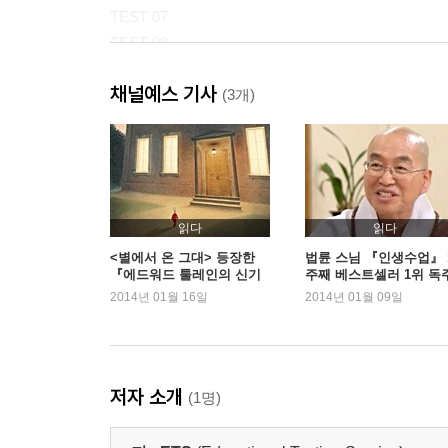
TEST 07
TEST 08
TEST 09
채널예스 기사
TEST 10
(3개)
정답 및 해설 별도 수록
읽다
읽다
<별에서 온 그대> 등장한
법륜 스님 『인생수업』 
『에드워드 툴레인의 신기
주째 베스트셀러 1위 독
한 여행』 단숨에 1위
2014년 01월 16일
2014년 01월 09일
저자 소개
(1명)