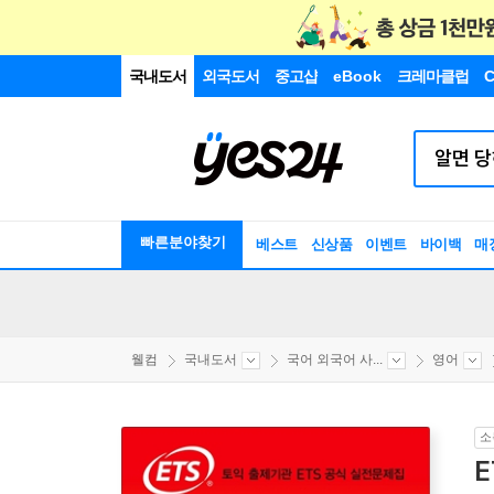
국내도서
외국도서
중고샵
eBook
크레마클럽
C
빠른분야찾기
베스트
신상품
이벤트
바이백
매
웰컴
국내도서
국어 외국어 사...
영어
소
E