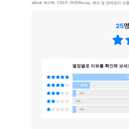
ETS 공인 점수환산표 제공!
eBook 페이백, CD/LP, DVD/Blu-ray, 패션 및 판매금
이 책은 어떠한 모의고사나 실전서도 감히 흉내 낼 
25
명
본인의 점수를 예측해 볼 수 있으며, 정기시험 성적 
카페와 App에서 학습 지원!
독자 편의를 위해 홈페이지(www.ybmbooks.com), 어플리
에서 부가서비스를 제공하고 있다. MP3 파일 다운
별점별로 리뷰를 확인해 보세
있습니다.
7
“토익 출제기관 ETS가 최초로 선보이는 10세트 
20%
4%
현재 전 세계적으로 해마다 약 600만 명 이상이 응시하고 있는 T
0%
있는 비영리 자격시험 주관단체인 ETS(Educationa
4%
토익, 토플, GRE 등 각종 자격 시험을 연간 5천만
주관 단체인 ETS가 개발한 문제들로만 이루어진 『E