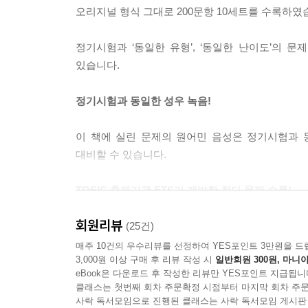
오리지널 형식 그대로 200문항 10세트를 수록하였
정기시험과 ‘동일한 유형’, ‘동일한 난이도’의 문
있습니다.
정기시험과 동일한 성우 녹음!
이 책에 실린 문제의 원어민 음성은 정기시험과 
대비할 수 있습니다.
TOEIC 출제기관 ETS가 개발한 최다 문제 수록!
회원리뷰
이 책의 모든 문제는 TOEIC 출제기관인 미국의
(25건)
유형과 난이도를 고스란히 반영한 문제를 풀면서 T
매주 10건의 우수리뷰를 선정하여 YES포인트 3만원을 드
3,000원 이상 구매 후 리뷰 작성 시
일반회원 300원, 마니아
방대한 분량의 실전 문제를 통해 정기시험에 완벽
eBook은 다운로드 후 작성한 리뷰만 YES포인트 지급됩니
(전반)-3세트(중반)-4세트(후반) 풀이 등 탄력적으
클래스는 첫번째 회차 주문확정 시점부터 마지막 회차 주문
사락 독서모임으로 진행된 클래스는 사락 독서모임 게시판