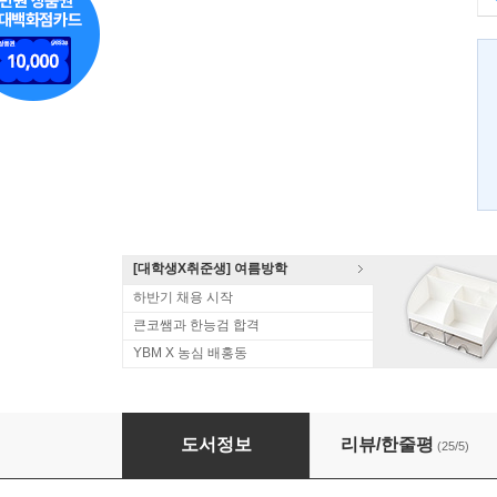
[대학생X취준생] 여름방학
하반기 채용 시작
큰코쌤과 한능검 합격
YBM X 농심 배홍동
ETS TOEIC Test LC 공식실전서 1000
도서정보
리뷰/한줄평
(25/5)