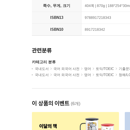
쪽수, 무게, 크기
404쪽 | 870g | 188*254*30
ISBN13
9788917218343
ISBN10
8917218342
관련분류
카테고리 분류
국내도서
국어 외국어 사전
영어
토익/TOEIC
기출문
국내도서
국어 외국어 사전
영어
토익/TOEIC
청해/L
이 상품의 이벤트
(6개)