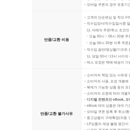
모바일 쿠폰의 경우 유효기간(
고객의 단순변심 및 착오구
직수입양서/직수입일서중 일
단, 아래의 주문/취소 조건인
오늘 00시 ~ 06시 30분 
반품/교환 비용
오늘 06시 30분 이후 주문
직수입 음반/영상물/기프트 
단, 당일 00시~13시 사이
박스 포장은 택배 배송이 가
소비자의 책임 있는 사유로 
소비자의 사용, 포장 개봉에 
복제가 가능한 상품 등의 포장을 
소비자의 요청에 따라 개별
디지털 컨텐츠인 eBook, 
eBook 대여 상품은 대여 기
모바일 쿠폰 등록 후 취소/환
반품/교환 불가사유
중고상품이 구매확정(자동 
LP상품의 재생 불량 원인이 기