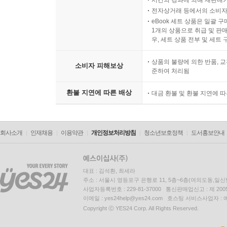
시간의 경과에 의해 재판매가
전자상거래 등에서의 소비자
eBook 세트 상품은 일괄 
1개의 상품으로 취급 및 판매
우, 세트 상품 전부 및 세트
상품의 불량에 의한 반품, 교
소비자 피해보상
준하여 처리됨
환불 지연에 따른 배상
대금 환불 및 환불 지연에 
회사소개
인재채용
이용약관
개인정보처리방침
청소년보호정책
도서홍보안내
대표 : 김석환, 최세라
주소 : 서울시 영등포구 은행로 11, 5층~6층(여의도동,일신
사업자등록번호 : 229-81-37000 통신판매업신고 : 제 200
이메일 : yes24help@yes24.com 호스팅 서비스사업자 :
Copyright ⓒ YES24 Corp. All Rights Reserved.