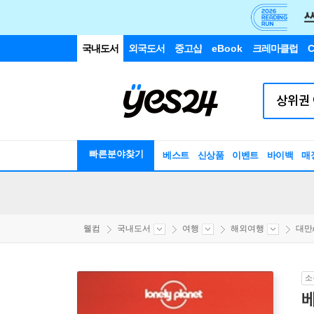
국내도서
외국도서
중고샵
eBook
크레마클럽
C
빠른분야찾기
베스트
신상품
이벤트
바이백
매
웰컴
국내도서
여행
해외여행
대만
소
베