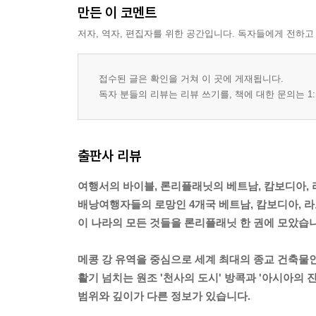
바베 국립공원
만든 이 코멘트
마이쩌우
저자, 역자, 편집자를 위한 공간입니다. 독자들에게 전하고
라오까이
박하
사빠
접수된 글은 확인을 거쳐 이 곳에 게재됩니다.
디엔비엔푸
독자 분들의 리뷰는 리뷰 쓰기를, 책에 대한 문의는 1:
베트남 중부
후에
후에 근교
출판사 리뷰
다낭
다낭 근교
여행서의 바이블, 론리플래닛의 베트남, 캄보디아, 라
호이안
배낭여행자들의 로망인 4개국 베트남, 캄보디아, 라
호이안 근교
이 나라의 모든 것들을 론리플래닛 한 권에 모았습니
중남부 해안
꾸이년
메콩 강 유역을 중심으로 세계 최대의 종교 건축물인
냐짱
활기 넘치는 원조 '천사의 도시' 방콕과 '아시아의
무이네
범위와 깊이가 다른 정보가 있습니다.
붕따우