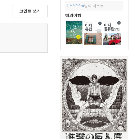
h********u
님의 리스트
코멘트 쓰기
해외여행