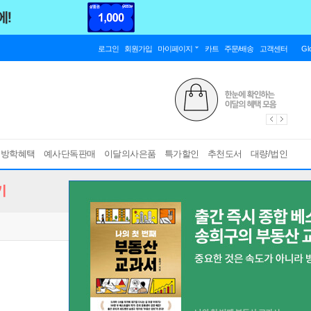
로그인
회원가입
마이페이지
카트
주문/배송
고객센터
Gl
름방학혜택
예사단독판매
이달의사은품
특가할인
추천도서
대량/법인
기