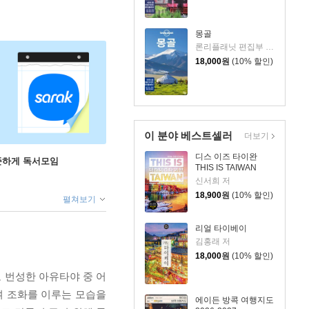
몽골
론리플래닛 편집부 저/고지연,김문주,김윤미,배현,배형은,이동진 공역
18,000
원
(10% 할인)
이 분야 베스트셀러
더보기
디스 이즈 타이완
꾸준하게 독서모임
THIS IS TAIWAN
신서희 저
18,900
원
(10% 할인)
펼쳐보기
리얼 타이베이
김홍래 저
18,000
원
(10% 할인)
 번성한 아유타야 중 어
여 조화를 이루는 모습을
에이든 방콕 여행지도