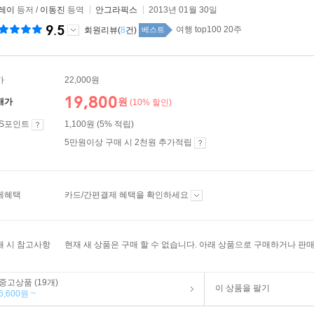
 레이
등저 /
이동진
등역
안그라픽스
2013년 01월 30일
9.5
여행 top100 20주
회원리뷰(
8
건)
베스트
가
22,000원
19,800
원
매가
(10% 할인)
ES포인트
1,100원 (5% 적립)
5만원이상 구매 시 2천원 추가적립
제혜택
카드/간편결제 혜택을 확인하세요
매 시 참고사항
현재 새 상품은 구매 할 수 없습니다. 아래 상품으로 구매하거나 판매
중고상품 (19개)
이 상품을 팔기
6,600원 ~