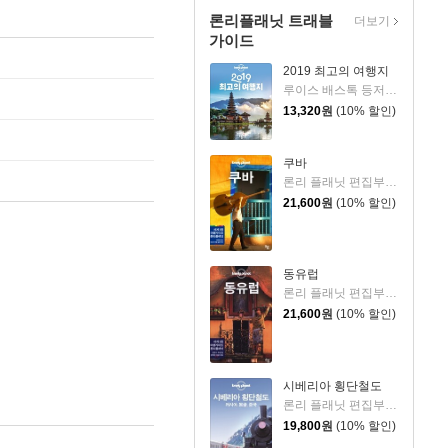
론리플래닛 트래블
더보기
가이드
2019 최고의 여행지
루이스 배스톡 등저/박지선,이경 공역
13,320
원
(10% 할인)
쿠바
론리 플래닛 편집부 저/김한아 등역
21,600
원
(10% 할인)
동유럽
론리 플래닛 편집부 저
21,600
원
(10% 할인)
시베리아 횡단철도
론리 플래닛 편집부 저/고지연,김문주,김윤미,배현,배형은,이동진 공역
19,800
원
(10% 할인)