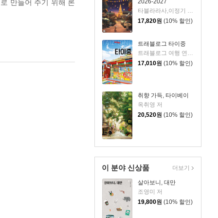
2026-2027
로 만들어 주기 위해 론
타블라라사,이정기 공저
17,820
원
(10% 할인)
트래블로그 타이중
트래블로그 여행 연구소 저
17,010
원
(10% 할인)
취향 가득, 타이베이
옥취영 저
20,520
원
(10% 할인)
이 분야 신상품
더보기
살아보니, 대만
조영미 저
19,800
원
(10% 할인)