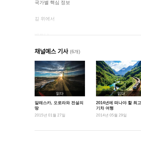
국가별 핵심 정보
길 위에서
베트남
하노이
채널예스 기사
하노이 근교
(6개)
흐엉 사
전통공예마을들
닌빈
닌빈 근교
꾹프엉 국립공원
읽다
읽다
베트남 북부
알래스카, 오로라와 전설의
2014년에 떠나야 할 최
땅
기차 여행
할롱 만(하롱베이)
2015년 01월 27일
2014년 05월 29일
할롱
깟바 섬
하이퐁