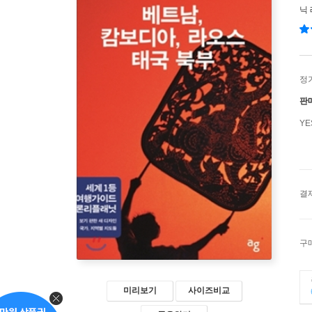
닉
정
판
Y
결
구
미리보기
사이즈비교