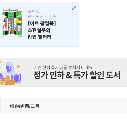
프랑스
퐁피두센터 기획
[아트 팝업북]
초현실주의
팝업 갤러리
배송/반품/교환