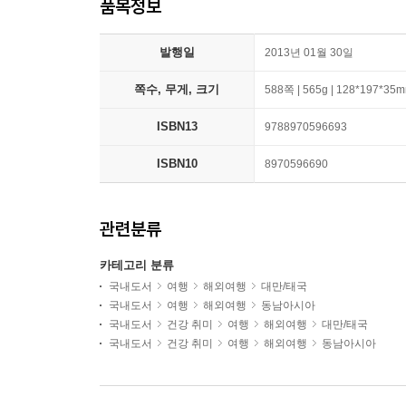
품목정보
발행일
2013년 01월 30일
쪽수, 무게, 크기
588쪽 | 565g | 128*197*35
ISBN13
9788970596693
ISBN10
8970596690
관련분류
카테고리 분류
국내도서
여행
해외여행
대만/태국
국내도서
여행
해외여행
동남아시아
국내도서
건강 취미
여행
해외여행
대만/태국
국내도서
건강 취미
여행
해외여행
동남아시아