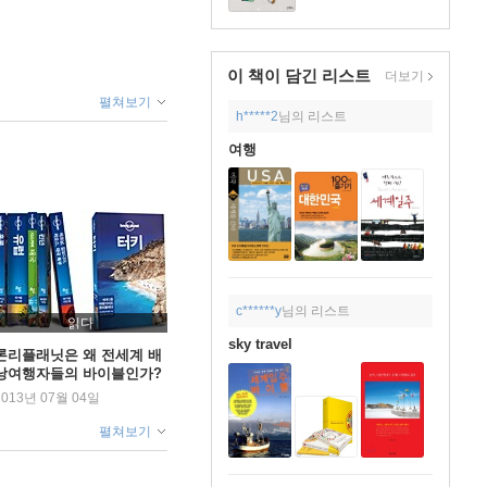
이 책이 담긴
리스트
더보기
펼쳐보기
h*****2
님의 리스트
여행
c******y
님의 리스트
읽다
sky travel
론리플래닛은 왜 전세계 배
낭여행자들의 바이블인가?
2013년 07월 04일
펼쳐보기