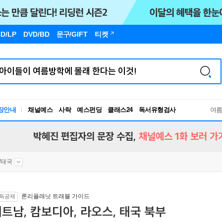
D/LP
DVD/BD
문구
/GIFT
티켓
장안내
채널예스
사락
예스펀딩
클래스24
독서유형검사
여
RBTI Lab
독서유형검사
박혜진 편집자의 문장 수집,
채널예스 1화 보러 가
/태국
론리플래닛 트래블 가이드
득공제
트남, 캄보디아, 라오스, 태국 북부