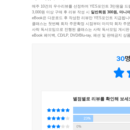
영역을 알게 될 것이다. 책을 덮는 순간 생활 
매주 10건의 우수리뷰를 선정하여 YES포인트 3만원을 드
생활습관을 바꾸며 꼭 필요할 때만 약을 먹을 것인지
3,000원 이상 구매 후 리뷰 작성 시
일반회원 300원, 마니아
- 조철현 (고대안암병원 정신건강의학과 교수)
eBook은 다운로드 후 작성한 리뷰만 YES포인트 지급됩니
클래스는 첫번째 회차 주문확정 시점부터 마지막 회차 주문
사락 독서모임으로 진행된 클래스는 사락 독서모임 게시판
eBook 페이백, CD/LP, DVD/Blu-ray, 패션 및 판매금
30
명
별점별로 리뷰를 확인해 보세
23%
0%