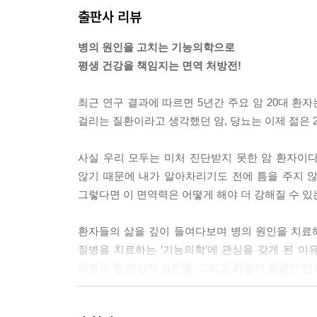
출판사 리뷰
는 원인이 바로 염증이다. 이것은 마치 나비효과와
염증이 축적된 결과 나의 심장혈관 혹은 뇌혈관을 막
병의 원인을 고치는 기능의학으로
--- p.146~147
평생 건강을 책임지는 면역 처방전!
스트레스는 코르티솔을 통해서도 면역 시스템에 악영
최근 연구 결과에 따르면 5년간 주요 암 20대 환자는
시킨다. 면역 시스템을 건강하게 유지시키기 위해
걸리는 질환이라고 생각했던 암, 당뇨는 이제 젊은 2
면역력을 떨어뜨리고 잦은 감기, 지루 피부염, 아프
--- p.202
사실 우리 모두는 미처 진단받지 못한 암 환자이다
않기 때문에 내가 알아차리기도 전에 틈을 주지 않
해독이라고 하면 대부분 대체의학을 떠올린다. 하지
그렇다면 이 면역력은 어떻게 해야 더 강해질 수 있
의 모든 세포에서, 특히 간에서 매일 쉬지 않고 일
을 채우고, 해독을 방해하는 요소를 제거하는 것이
환자들의 삶을 깊이 들여다보며 병의 원인을 치료해
--- p.241
질병을 치료하는 ‘기능의학’에 관심을 갖게 된 이
아토피 등 만성적 성인병, 그리고 치명적 질병인 
운동이라고 하면 단순히 신체 단련이라고 생각하기 쉽
서 긍정적인 작용을 하는 호르몬들이 만들어져 분
이 책은 두 파트로 나눠져 있다. Part 1에서는
면역력도 강화시켜준다. 놀지 않고 앉아서 공부만 하