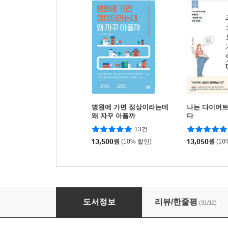
병원에 가면 정상이라는데
나는 다이어트
왜 자꾸 아플까
다
13건
13,500
원
(10% 할인)
13,050
원
(10
면역력을 처방합니다
도서정보
리뷰/한줄평
(31/12)