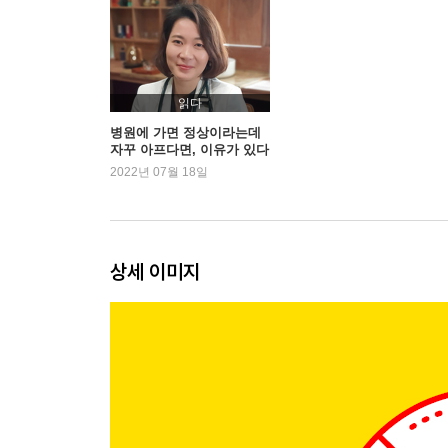
03 장 건강이 면역력을 좌우한다
04 음식, 면역 시스템에 보내는 신호
05 아군을 공격하도록 만드는 스트레스
06 인간을 위해 만든 물질, 인간을 위협하다
읽다
07 생활패턴을 바꾸면 이렇게 달라진다
병원에 가면 정상이라는데
자꾸 아프다면, 이유가 있다
2022년 07월 18일
Part 2 어떻게 파워 면역력을 올릴 것인가?
1장 몸에 좋은 영양소를 찾아라
01 장내 유산균 잘 키우는 법
상세 이미지
02 육식보다 채식하라
03 고칼로리 영양실조, 미토콘드리아를 병들게 한
04 단맛으로부터 탈출하라
05 밀가루를 줄여야 하는 이유
06 좋은 기름을 꾸준히 섭취하라
07 커피를 사랑한다면 아연을 챙겨라
08 우울증, 불면증이 영양결핍 때문이라고?