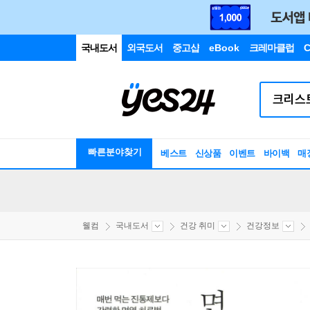
국내도서
외국도서
중고샵
eBook
크레마클럽
C
빠른분야찾기
베스트
신상품
이벤트
바이백
매
웰컴
국내도서
건강 취미
건강정보