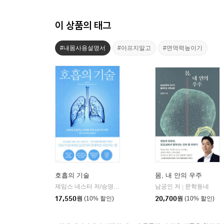
이 상품의 태그
#내몸사용설명서
#아프지말고
#면역력높이기
호흡의 기술
몸, 내 안의 우주
제임스 네스터 저/승영조 저
북트리거
남궁인 저
문학동네
|
|
17,550
원
(10% 할인)
20,700
원
(10% 할인)