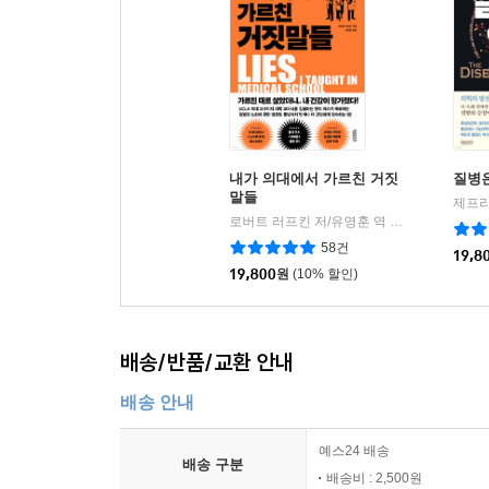
내가 의대에서 가르친 거짓
질병
말들
로버트 러프킨 저/유영훈 역
정말중요한
|
58건
19,8
19,800
원
(10% 할인)
배송/반품/교환 안내
배송 안내
예스24 배송
배송 구분
배송비 : 2,500원