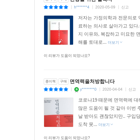
h*******4
2020-05-09
신고
|
|
|
저자는 가정의학과 전문의로 
료하는 의사로 살아가고 있다.
지 이유와, 복잡하고 미묘한 
해를 토대로...
더보기
이 리뷰가 도움이 되었나요?
면역력을처방합니다
종이책
구매
y********0
2020-04-04
신고
|
|
|
코로나19 때문에 면역력에 대
많은 도움이 될 것 같아 이번
날 받아도 괜찮았지만.. 구입
도착 못...
더보기
이 리뷰가 도움이 되었나요?