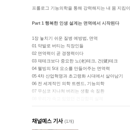
프롤로그 기능의학을 통해 강력해지는 내 몸 지킴이
Part 1 행복한 인생 설계는 면역에서 시작된다
1장 놓치기 쉬운 질병 예방법, 면역
01 약발로 버티는 직장인들
02 면역력이 곧 경쟁력이다
03 재테크보다 중요한 노(老)테크, 건(健)테크
04 웰빙의 5대 요소를 만들어주는 면역력
05 4차 산업혁명과 초고령화 시대에서 살아남기
06 전 세계적인 의학 트렌드, 기능의학
07 무심코 지나쳐 버리는 생활 속 질환
08 우리가 속고 있었던 건강함의 실체
2장 면역력으로 몸의 균형을 유지하라
채널예스 기사
01 파워 면역력이란 무엇인가?
(1개)
02 파워 면역력의 토대, 장내 미생물이 만든다