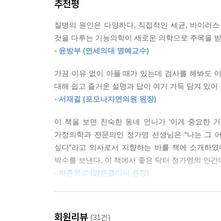
추천평
유지법을 설명한다. 특히 면역력을 높이는 데 가장 중
이다. 이제는 더 똑똑하게 공부하고 효율적으로 일
2는 우리의 몸을 강하게 만드는 면역력을 만들기 위
적절히 병행할 필요가 있다.
질병의 원인은 다양하다. 직접적인 세균, 바이러스 
관련된 실천 방법을 제시한다.
것을 다루는 기능의학이 새로운 의학으로 주목을 받고
--- p.272
- 윤방부 (연세의대 명예교수)
비싼 약과 건강검진으로만 건강을 돌봤던 사람들, 
돌파구가 될 것이다.
가끔 이유 없이 아플 때가 있는데 검사를 해봐도 
대해 쉽고 즐거운 설명과 답이 여기 가득 담겨 있어 
- 서재걸 (포모나자연의원 원장)
이 책을 보면 친숙한 동네 언니가 ‘이게 중요한 
가정의학과 전문의인 정가영 선생님은 “나는 그 
싶다”라고 의사로서 지향하는 바를 책에 소개하였
박수를 보낸다. 이 책에서 좋은 닥터 정가영의 인간미
- 박춘묵 (더맑은클리닉 원장)
저자는 면역이라는 키워드로 건강과 질병에 대해 
애초에 복잡한 인간을 단순화하여 이해하는 것은 
회원리뷰
(31건)