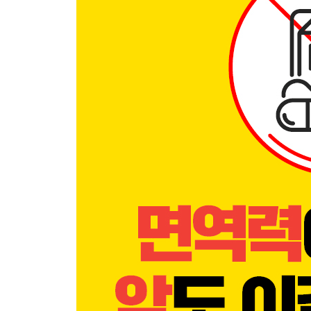
09 비타민D, 면역을 위한 필수요소
2장 질 좋은 수면과 스트레스 관리를 명심하라
01 나를 피곤하게 하는 뉴스를 꺼라
02 긴장과 이완의 밸런스가 필요하다
03 포옹하라, 면역력이 올라간다
04 성인인 당신도 일찍 자야 하는 이유
05 어둠 속의 치유자, 멜라토닌 효과를 누려라
06 노래로 암을 이기다
3장 사방에 퍼져 있는 화학물질을 조심하라
01 환경 호르몬과 인공 화학물질에 대처하라
02 해독에 필요한 영양소가 있다
03 담즙 배설이 중요하다
04 세포에게 꼭 필요한 휴식시간, 단식
05 림프 순환으로 해독시켜라