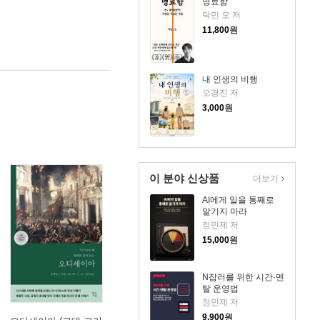
명료함
탁민 오 저
11,800
원
내 인생의 비행
오경진 저
3,000
원
이 분야 신상품
더보기
AI에게 일을 통째로
맡기지 마라
정민제 저
15,000
원
N잡러를 위한 시간·멘
탈 운영법
정민제 저
9,900
원