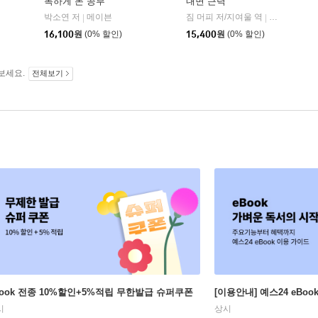
독하게 돈 공부
내면 근력
자음과모음
박소연 저
메이븐
짐 머피 저/지여울 역
윌북(willboo
|
|
|
16,100
원
(0% 할인)
15,400
원
(0% 할인)
보세요.
전체보기
Book 전종 10%할인+5%적립 무한발급 슈퍼쿠폰
[이용안내] 예스24 eBo
시
상시