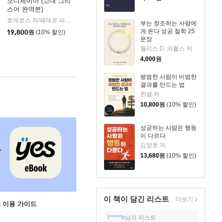
오디세이아 (고대 그리
스어 완역본)
k)
호메로스 저/페테르 파울 루벤스 그림/박문재 역
현대지성
|
부는 창조하는 사람에
게 온다 성공 철학 25
19,800
원
(10% 할인)
문장
월리스 D. 와틀스 저
4,000
원
평범한 사람이 비범한
결과를 만드는 법
한결 저
10,800
원
(10% 할인)
성공하는 사람은 행동
이 다르다
김양호 저
13,680
원
(10% 할인)
이 책이 담긴
리스트
더보기
ok 이용 가이드
l*****h
님의 리스트