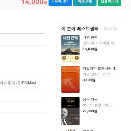
14,000
카트에 넣기
바로구매
원클릭구매
원
이 분야 베스트셀러
더보기
내면 근력
짐 머피 저/지여울 역
15,400
원
리얼리티 트랜서핑. 1
바딤 젤란드 저/박인수 역
9,100
원
사용 불가) /PC(Mac)
생존 지능
로이드 블랭크파인 저/박선영 역
21,000
원