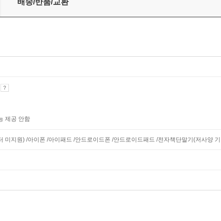
배송/반품/교환
기
능 제공 안함
니터 미지원) /아이폰 /아이패드 /안드로이드폰 /안드로이드패드 /전자책단말기(저사양 기기 