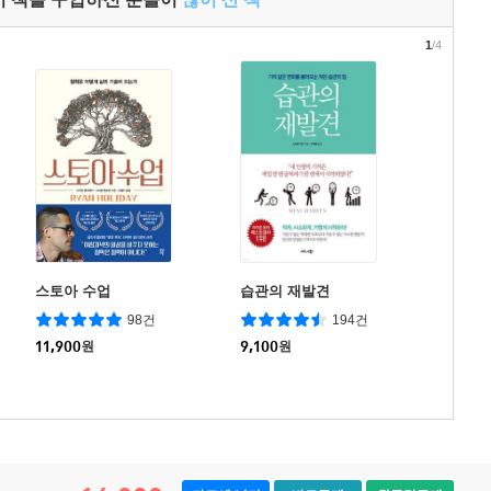
1
/4
스토아 수업
습관의 재발견
98건
194건
11,900
원
9,100
원