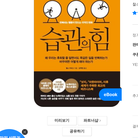
찰
정
판
쿠
Y
추
미리보기
파트너샵
결
공유하기