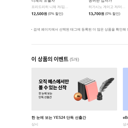
니체의 초월자
공허한 십자가
프리드리히 니체 저/김철 편역
히읏
히가시노 게이고 저/이선희 역
|
12,500
원
(0% 할인)
13,700
원
(0% 할인)
검색 페이지에서 선택된 태그에 등록된 더 많은 상품을 확인해 
이 상품의 이벤트
(5개)
한 눈에 보는 YES24 단독 선출간
e
상시
상