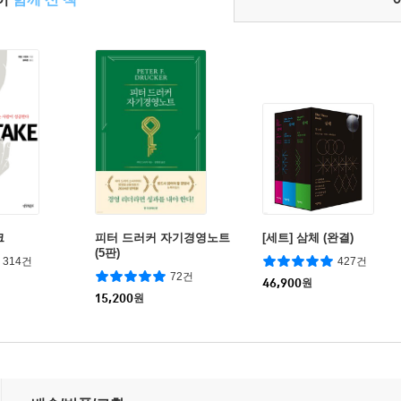
크
피터 드러커 자기경영노트
[세트] 삼체 (완결)
(5판)
314건
427건
72건
46,900
원
15,200
원