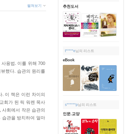
펼쳐보기
추천도서
t*****e
님의 리스트
eBook
용법. 이를 위해 700
터뷰했다. 습관의 원리를
. 이 책은 이런 차이의
교회가 된 릭 워렌 목사
s******p
님의 리스트
, 사회에서 작은 습관의
인문.교양
쁜 습관을 방치하여 얼마