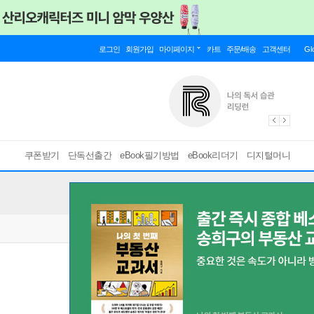
로그인
회원가입
마이페이지
카트
주문/배송
고객센터
Gl
쿠폰받기
단독선출간
eBook필기방법
eBook리더기
디지털머니