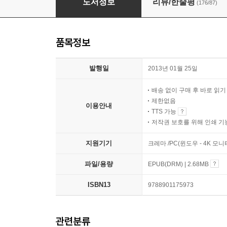
도서정보
리뷰/한줄평
(176/87)
품목정보
발행일
2013년 01월 25일
배송 없이 구매 후 바로 읽
제한없음
이용안내
TTS 가능
저작권 보호를 위해 인쇄 기
지원기기
크레마 /PC(윈도우 - 4K 모
파일/용량
EPUB(DRM) | 2.68MB
ISBN13
9788901175973
관련분류