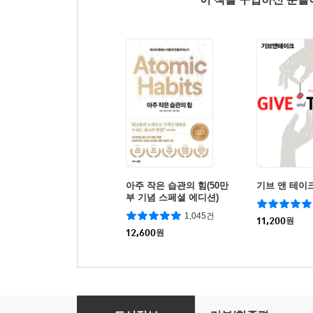
아주 작은 습관의 힘(50만
기브 앤 테이
부 기념 스페셜 에디션)
1,045건
11,200
원
12,600
원
습관의 힘