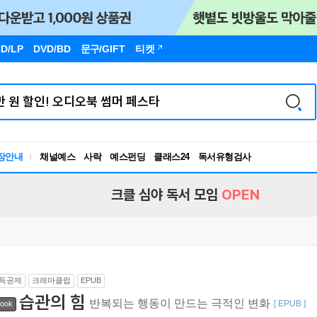
D/LP
DVD/BD
문구
/GIFT
티켓
장안내
채널예스
사락
예스펀딩
클래스24
독서유형검사
RBTI Lab
독서유형검사
크클 심야 독서 모임
OPEN
득공제
크레마클럽
EPUB
습관의 힘
반복되는 행동이 만드는 극적인 변화
[ EPUB ]
ook