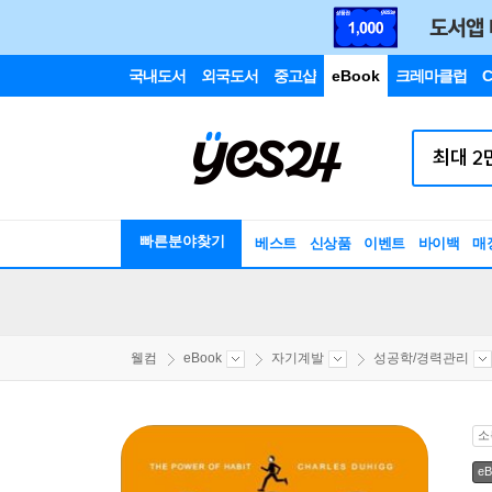
국내도서
외국도서
중고샵
eBook
크레마클럽
C
빠른분야찾기
베스트
신상품
이벤트
바이백
매
웰컴
eBook
자기계발
성공학/경력관리
소
eB