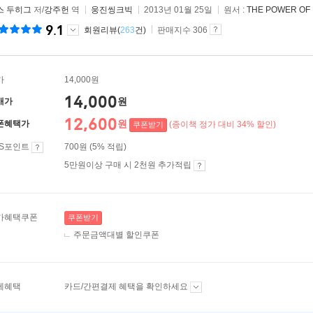
스 두히그
저/
강주헌
역
웅진씽크빅
2013년 01월 25일
원서 :
THE POWER OF 
9.1
회원리뷰(
263
건)
판매지수 306
가
14,000원
14,000
원
매가
12,600
원
폰혜택가
(종이책 정가 대비 34% 할인)
쿠폰받기
ES포인트
700원 (5% 적립)
5만원이상 구매 시 2천원 추가적립
가혜택쿠폰
쿠폰받기
주문금액대별 할인쿠폰
제혜택
카드/간편결제 혜택을 확인하세요