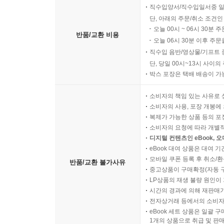
직수입양서/직수입일서중 일
단, 아래의 주문/취소 조건인
오늘 00시 ~ 06시 30분 
반품/교환 비용
오늘 06시 30분 이후 주문
직수입 음반/영상물/기프트 
단, 당일 00시~13시 사이
박스 포장은 택배 배송이 가
소비자의 책임 있는 사유로 
소비자의 사용, 포장 개봉에 
복제가 가능한 상품 등의 포장을 
소비자의 요청에 따라 개별
디지털 컨텐츠인 eBook, 
eBook 대여 상품은 대여 기
모바일 쿠폰 등록 후 취소/환
반품/교환 불가사유
중고상품이 구매확정(자동 
LP상품의 재생 불량 원인이 기
시간의 경과에 의해 재판매가
전자상거래 등에서의 소비자
eBook 세트 상품은 일괄 
1개의 상품으로 취급 및 판매