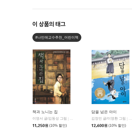
이 상품의 태그
#나민애교수추천_어린이책
책과 노니는 집
담을 넘은 아이
이영서 글/김동성 그림
문학동네
김정민 글/이영환 그림
비
|
|
11,250
원
(10% 할인)
12,600
원
(10% 할인)