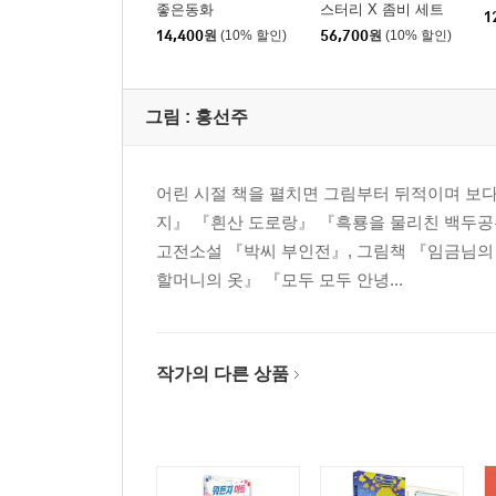
좋은동화
스터리 X 좀비 세트
1
14,400
원
(10% 할인)
56,700
원
(10% 할인)
그림 :
홍선주
어린 시절 책을 펼치면 그림부터 뒤적이며 보다
지』 『흰산 도로랑』 『흑룡을 물리친 백두공주
고전소설 『박씨 부인전』, 그림책 『임금님의
할머니의 옷』 『모두 모두 안녕...
작가의 다른 상품