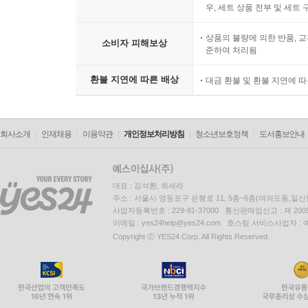
우, 세트 상품 전부 및 세트
상품의 불량에 의한 반품, 교
소비자 피해보상
준하여 처리됨
환불 지연에 따른 배상
대금 환불 및 환불 지연에 
회사소개
인재채용
이용약관
개인정보처리방침
청소년보호정책
도서홍보안내
대표 : 김석환, 최세라
주소 : 서울시 영등포구 은행로 11, 5층~6층(여의도동,일신
사업자등록번호 : 229-81-37000 통신판매업신고 : 제 200
이메일 : yes24help@yes24.com 호스팅 서비스사업자 :
Copyright ⓒ YES24 Corp. All Rights Reserved.