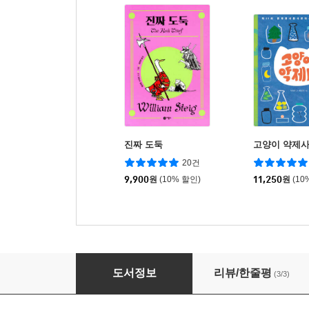
진짜 도둑
고양이 약제
20건
9,900
원
(10% 할인)
11,250
원
(10
이야기가 사는 숲
도서정보
리뷰/한줄평
(3/3)