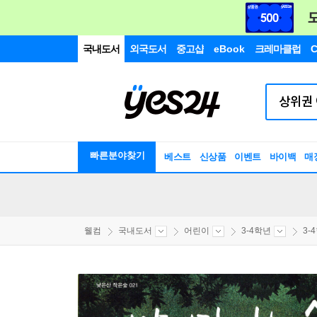
국내도서
외국도서
중고샵
eBook
크레마클럽
C
빠른분야찾기
베스트
신상품
이벤트
바이백
매
웰컴
국내도서
어린이
3-4학년
3-