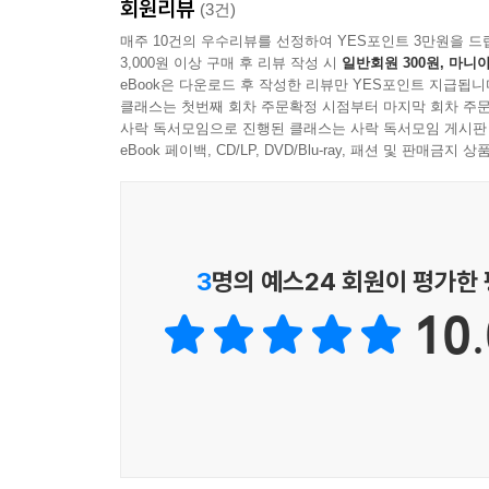
회원리뷰
읽으며, 이야기에 대해 생각해 볼 수 있게 한 것이
(3건)
펼쳐내면서, 이야기가 지닌 힘을 보여 준다.
매주 10건의 우수리뷰를 선정하여 YES포인트 3만원을 드
3,000원 이상 구매 후 리뷰 작성 시
일반회원 300원, 마니아
eBook은 다운로드 후 작성한 리뷰만 YES포인트 지급됩니
이야기에 귀를 기울이며
클래스는 첫번째 회차 주문확정 시점부터 마지막 회차 주문
“아이 눈이 반짝였다”
사락 독서모임으로 진행된 클래스는 사락 독서모임 게시판
eBook 페이백, CD/LP, DVD/Blu-ray, 패션 및 판매금
나무들이 들려주는 이야기는 그동안 해마루가 경험해
받아 새 생명이 태어나고, 위험에 빠진 왕자를 노루
한번도 본 적 없는 세상을 보고, 전혀 상상해 보
3
명의 예스24 회원이 평가한
이야기 숲에 들어갔다가 나온 해마루는 그전과는 다른
10.
사람은 언제 변하고, 성장할까? 아마도 스스로 뭔
그렇기 때문에 우리는 끊임없이 이야기를 만들고 이야
조금 더 이해하기 위해 이야기 세계로 들어가 보는 
도서관에 가도, 서점에 가도, 인터넷에도 요즘 책은