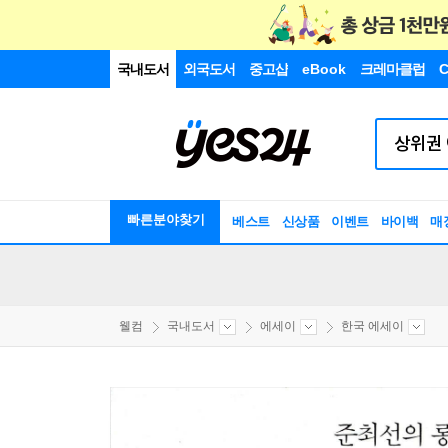
국내도서
외국도서
중고샵
eBook
크레마클럽
C
빠른분야찾기
베스트
신상품
이벤트
바이백
매
웰컴
국내도서
에세이
한국 에세이