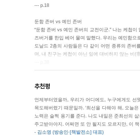
--- p.18
둔함 존버 vs 예민 존버
“둔함 존버 vs 예민 존버의 교전이군.” 나는 케첩
즈버거를 한입 베어 물며 말했다. 우리는 예민함으로
도날드 2층의 사람들은 다 같이 어떤 종류의 존버를
며, 내 친구는 케첩이 아닌 일에 대비하지 않는 비(
--- p.38
별거 없어서 계속 보게 되는 타인의 일상
추천평
중심 사건에서 풀려난 이야기들은 조각으로 떨어져 
가 없다는 지독한 사실을 유쾌하게 받아들이게 한다
언제부터였을까, 우리가 어디에도, 누구에게도 선뜻
보기 시작한 것들은 별게 없는 순간을 견디지 못
목도해버렸기 때문일까. ‘최선을 다해야 해, 오늘은
지속하는 힘과 별거 없음에 내성을 쌓도록 도와준다
노력은 슬쩍 용기를 준다. 나도 내일은 준최선의 삶
--- p.43
주고받아야지. 어쩌면 또 안 될지도 모르지만, 이 
- 김소영 (방송인·[책발전소] 대표)
나에 관한 항의