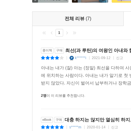
말씹러와 거인
“제가! 돼지를 잃어버렸습니다!” 내가 외쳤다. 그는
전체 리뷰
(7)
떤 돼지인지 아는 것 같았기 때문이다. 그는 내가 
호 감찰 중인 새끼 돼지를 위해, 먼저 나의 신상을 
1
“걘… 혼자인데… 늘 그랬는데….” “그물과 함께 있었
--- p.175-176
최선(과 루틴)의 여왕인 아내와 함
종이책
구매
k******i
2021-09-12
신고
|
|
|
질문에 관하여
아내는 내가 (잘) 아는 (정말) 최선을 다하여
나는 이따금 설명하기 어려운 예감에 사로잡힌다. 예
에 위치하는 사람이다. 아내는 내가 알기로 첫 
거란 예감. 그 사람으로 인해 내 인생의 시즌2가 
받지 않았다. 자신이 벌어서 납부하거나 장학금을
나머지 주연들이 교체될 때가 있다. 주인공은 시즌
이 괘씸하게 느껴지기도 한다. 나를 찾아오는 어떤 
2명
이 이 리뷰를 추천합니다.
느낌.
--- p.195-196
대충 하지는 않지만 열심히 하지
eBook
구매
s*****m
2020-01-14
신고
|
|
|