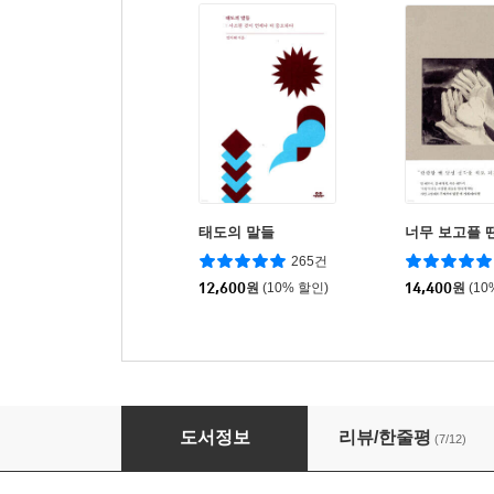
태도의 말들
너무 보고플 
265건
12,600
원
(10% 할인)
14,400
원
(10
준최선의 롱런
도서정보
리뷰/한줄평
(7/12)