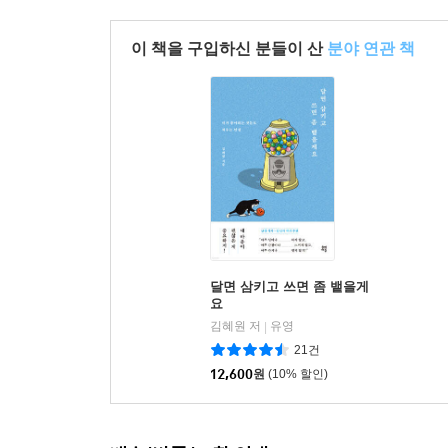
이 책을 구입하신 분들이 산
분야 연관 책
달면 삼키고 쓰면 좀 뱉을게
요
김혜원 저
유영
|
21건
12,600
원
(10% 할인)