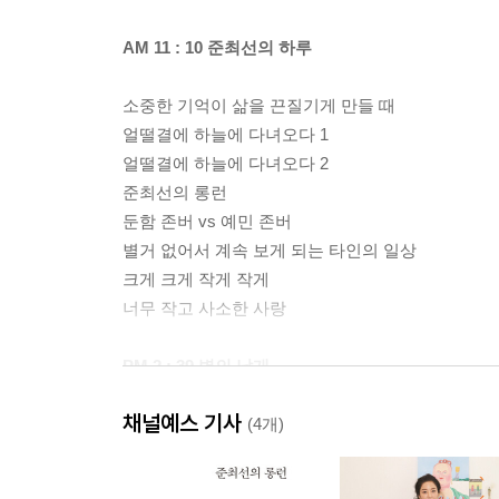
AM 11 : 10 준최선의 하루
소중한 기억이 삶을 끈질기게 만들 때
얼떨결에 하늘에 다녀오다 1
얼떨결에 하늘에 다녀오다 2
준최선의 롱런
둔함 존버 vs 예민 존버
별거 없어서 계속 보게 되는 타인의 일상
크게 크게 작게 작게
너무 작고 사소한 사랑
PM 2 : 39 벽의 날개
채널예스 기사
나에 관한 항의
(4개)
사람들이 우물을 들여다보고 시를 쓴다
결정적인 혼자