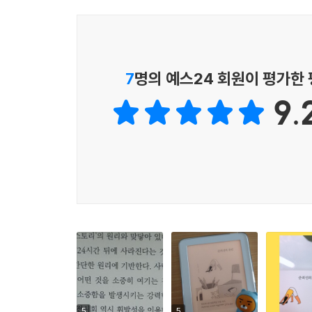
대 견디지 못할 불행 하나만 빼고 나머지는 괜찮으니
내가 팔 수 있는 불행들을 장사판에 부려 놓고 골라
기도를 통해 우리에게 가장 소중한 게 뭔지 알아냈
--- p.109-110
7
명의 예스24 회원이 평가한
타존감
9.
나는 확신을 잘하는 사람을 좋아한다. 잘 모르겠다고 
좋아하는지 잘 모르겠어.’ ‘앞으로 내가 부자가 될 
상에 없으니까 뭐든 잘 안다고 말이라도 해 주는 사람
잊을 겁니다. 그럴 겁니다.” 나는 의사가 내가 믿지
--- p.163-164
최고의 휴식
사랑은 은행 어플 같다. 은행 어플은 사용할 때마다
“연장 버튼이 어딨지?” 다급하게 찾아 몇 분을 더
어서 연장 버튼을 찾아 눌러 대야 한다. 그래서 사
--- p.170
5
5