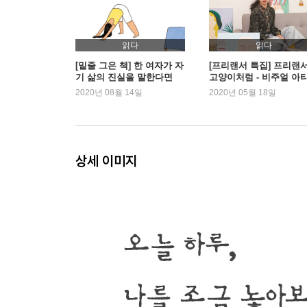
우체국 상주 작가
픽션 일기) 은행일기 1
픽션 일기) 은행일기 2
읽다
읽다
대표 사진
[밑줄 그은 책] 한 여자가 자
[프리랜서 특집] 프리랜
기 삶의 진실을 말한다면
고양이처럼 - 비주얼 아
벽의 날개
트 아방
2020년 08월 14일
2020년 05월 18일
PM 8 : 47 춤과 거울
네가 날 알았으면 좋겠어
상세 이미지
우리가 원하는 불행은 절대 안 줘
춤과 거울
픽션 일기) 피로회복과 타로 보기 1탄
픽션 일기) 피로회복과 타로 보기 2탄
픽션 일기) 피로회복과 타로 보기 3탄
이거 먹어주세요. 저거 먹어주세요
네가 가진 게 나밖에 없다면, 너는 가난뱅이일 것이