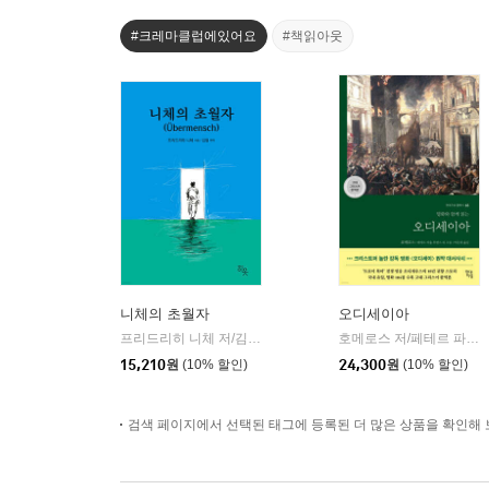
#크레마클럽에있어요
#책읽아웃
니체의 초월자
오디세이아
프리드리히 니체 저/김철 편역
히읏
호메로스 저/페테르 파울 루벤스 그림/박문재 역
|
15,210
원
(10% 할인)
24,300
원
(10% 할인)
검색 페이지에서 선택된 태그에 등록된 더 많은 상품을 확인해 