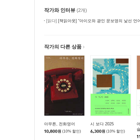
작가와 인터뷰
(2개)
[읽다]
[책읽아웃] “아이오와 광인 문보영의 낯선 언어로 쓰기
작가의 다른 상품
아무튼, 전화영어
시 보다 2025
어
슬
10,800
원
(10% 할인)
6,300
원
(10% 할인)
1