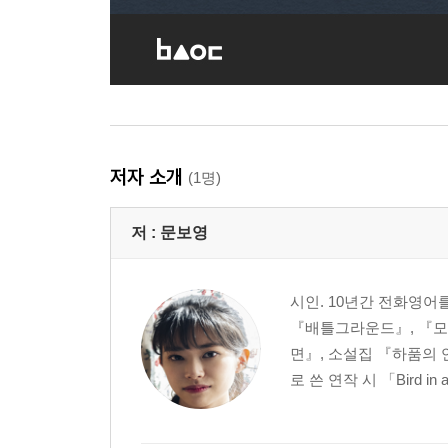
저자 소개
(1명)
저 :
문보영
시인. 10년간 전화영어
『배틀그라운드』, 『모
면』, 소설집 『하품의 
로 쓴 연작 시 「Bird in