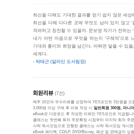
사랑받으면 장땡이지, 하는 생각으로. 시나 일기, 
식으로 나를 사랑하도록 내버려 두지 않았다. 이 뒤
최선을 다해도 기대한 결과를 얻기 쉽지 않은 세상에
인 동시에 ‘네가 나를 알아볼 리 없다’는, 타인의
최선을 다해 다다른 곳에 무엇도 남아 있지 않고 
줄 모르고, 진지한 관계를 두려워하지? 넌 왜 왜 뭔
격려하고 칭찬할 수 있을까. 문보영 작가가 전하는 ‘
--- p.61-62
내가 어떤 마음으로 무엇을 하는지 ‘구체적’으로 
기대와 흥미와 희망을 남긴다. 어쩌면 닿을 수 있을
픽션 일기) 은행 일기 1
세계다.
그런데 꿈에서 무도수는 나와의 대화를 거부하려는 
- 박태근 (알라딘 도서팀장)
모습을 내게 보여 주려고 애쓰는 것 같았고, 나는 그
는 그 애가 안경을 안 쓰고 있을 때를 더 좋아했다
볼 게 있다는 것을 의미했고 그 친구에게 그건 그림
게 좋았다.
회원리뷰
(7건)
--- p.83-84
매주 10건의 우수리뷰를 선정하여 YES포인트 3만원을 드
3,000원 이상 구매 후 리뷰 작성 시
일반회원 300원, 마니아
eBook은 다운로드 후 작성한 리뷰만 YES포인트 지급됩니
우리가 원하는 불행은 절대 안 줘
클래스는 첫번째 회차 주문확정 시점부터 마지막 회차 주문
사락 독서모임으로 진행된 클래스는 사락 독서모임 게시판
이따금 나는 거래 기도를 한다. 내 정신이 허락하는 
eBook 페이백, CD/LP, DVD/Blu-ray, 패션 및 판매금