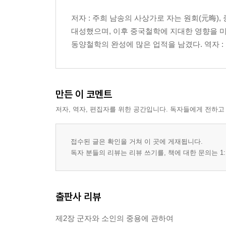
제2장 군자와 소인의 중용에 관하여
저자 : 주희 남송의 사상가로 자는 원회(元晦), 중
제3장 중용의 덕을 찬탄함
대성했으며, 이후 중국철학에 지대한 영향을 미
제4장 중용이 행해지지 못하는 이유
동양철학의 완성에 많은 업적을 남겼다. 역자 
제5장 도가 밝게 드러나지 못하기 때문에 행해지지
제6장 순임금의 지혜
제7장 일반 사람들의 지혜
제8장 안회가 중용을 지켜나감에 대하여
만든 이 코멘트
제9장 중용은 지켜 나아가기 어렵다
저자, 역자, 편집자를 위한 공간입니다. 독자들에게 전하고
제10장 용맹에 관하여
제11장 도에 들어가는 문 : 지혜로움? 인자함? 용맹
제12장 “도는 잠시도 떨어질 수 없다”에 관하여
접수된 글은 확인을 거쳐 이 곳에 게재됩니다.
제13장 “도는 그 작용은 방대하지만 그렇게 되는 
독자 분들의 리뷰는 리뷰 쓰기를, 책에 대한 문의는 1:
제14장 군자가 살아가는 방식
제15장 가까운 곳에서부터 도를 실천해야 한다
제16장 은미함과 광대함을 겸비
출판사 리뷰
제17장 도 작용의 광대함 1
제18장 도 작용의 광대함 2
제2장 군자와 소인의 중용에 관하여