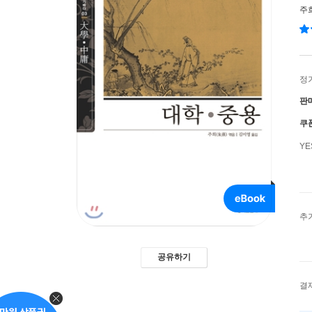
주
정
판
쿠
Y
추
공유하기
결