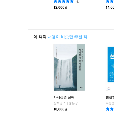
5건
12,000
원
14,0
이 책과
내용이 비슷한 추천 책
사서삼경 선해
친절한
방석영 저
좋은땅
우응순
|
10,800
원