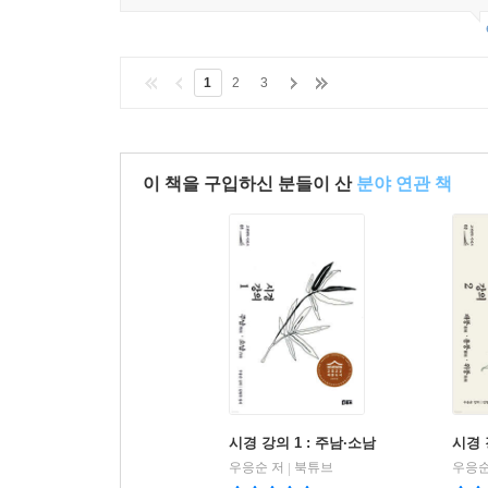
1
2
3
이 책을 구입하신 분들이 산
분야 연관 책
시경 강의 1 : 주남·소남
시경 
우응순 저
북튜브
우응순
|