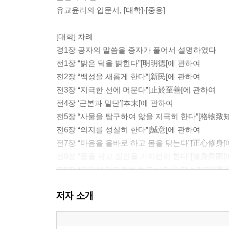
유교윤리의 입문서, [대학]·[중용]
[대학] 차례
경1장 공자의 말씀을 증자가 풀어서 설명하였다
전1장 “밝은 덕을 밝힌다”[明明德[에 관하여
전2장 “백성을 새롭게 한다”[新民[에 관하여
전3장 “지극한 선에 머문다”[止於至善[에 관하여
전4장 ‘근본과 말단’[本末[에 관하여
전5장 “사물을 탐구하여 앎을 지극히 한다”[格物致
전6장 “의지를 성실히 한다”[誠意[에 관하여
전7장 “마음을 올바로 하고 몸을 닦는다”[正心修身[
전8장 “몸을 닦고 집안을 가지런히 한다”[修身齊家[
전9장 “집안을 가지런히 하고 나라를 다스린다”[齊
전10장 “나라를 다스리고 천하를 태평하게 한다”[
저자 소개
[중용] 차례
제1장 공자가 전해 준 요체를 자사가 기술하였다