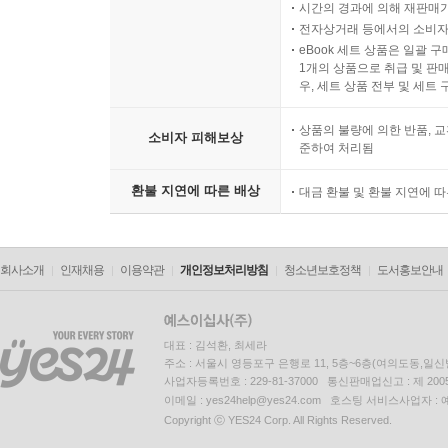
시간의 경과에 의해 재판매가
전자상거래 등에서의 소비자
eBook 세트 상품은 일괄 
1개의 상품으로 취급 및 판매
우, 세트 상품 전부 및 세트
상품의 불량에 의한 반품, 교
소비자 피해보상
준하여 처리됨
환불 지연에 따른 배상
대금 환불 및 환불 지연에 
회사소개
인재채용
이용약관
개인정보처리방침
청소년보호정책
도서홍보안내
대표 : 김석환, 최세라
주소 : 서울시 영등포구 은행로 11, 5층~6층(여의도동,일신
사업자등록번호 : 229-81-37000 통신판매업신고 : 제 200
이메일 : yes24help@yes24.com 호스팅 서비스사업자 :
Copyright ⓒ YES24 Corp. All Rights Reserved.