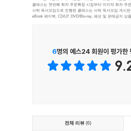
1
클래스는 첫번째 회차 주문확정 시점부터 마지막 회차 주문
공자가 말한다.
사락 독서모임으로 진행된 클래스는 사락 독서모임 게시판
“중용은 지극하구나! 백성 중에 이를 행할 수 있는 
eBook 페이백, CD/LP, DVD/Blu-ray, 패션 및 판매금
제4장 중용이 행해지지 못하는 이유
6
명의 예스24 회원이 평가한
* 앞 장에서 이미 소인은 말할 것도 없고 일반 사람
9.
제1장에서 이미 전제하였으므로 이번 장에서는 도
스스로 잘 살피지 않아 앎에서나 행함에서 지나치거
1
공자가 말한다.
“도가 행하여지지 않음을 나는 알겠다. 지혜로운
알겠다. 현명한 사람은 지나치고 못난 사람은 미치
2
전체 리뷰
(6)
먹고 마시지 않는 사람은 없으나, 맛을 제대로 아는 