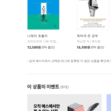
니체의 초월자
독하게 돈 공부
프리드리히 니체 저/김철 편역
히읏
박소연 저
메이븐
|
|
12,500
원
(0% 할인)
16,100
원
(0% 할인)
검색 페이지에서 선택된 태그에 등록된 더 많은 상품을 확인해 
이 상품의 이벤트
(6개)