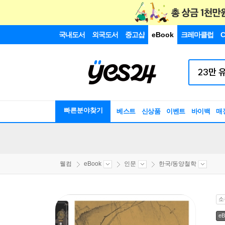
국내도서
외국도서
중고샵
eBook
크레마클럽
C
빠른분야찾기
베스트
신상품
이벤트
바이백
매
웰컴
eBook
인문
한국/동양철학
소
eB