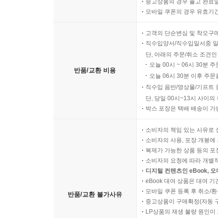
중고상품의 경우 출고 완료일
모바일 쿠폰의 경우 유효기간(
고객의 단순변심 및 착오구
직수입양서/직수입일서중 일
단, 아래의 주문/취소 조건인
오늘 00시 ~ 06시 30분 
반품/교환 비용
오늘 06시 30분 이후 주문
직수입 음반/영상물/기프트 
단, 당일 00시~13시 사이
박스 포장은 택배 배송이 가
소비자의 책임 있는 사유로 
소비자의 사용, 포장 개봉에 
복제가 가능한 상품 등의 포장을 
소비자의 요청에 따라 개별
디지털 컨텐츠인 eBook, 
eBook 대여 상품은 대여 기
모바일 쿠폰 등록 후 취소/환
반품/교환 불가사유
중고상품이 구매확정(자동 
LP상품의 재생 불량 원인이 기