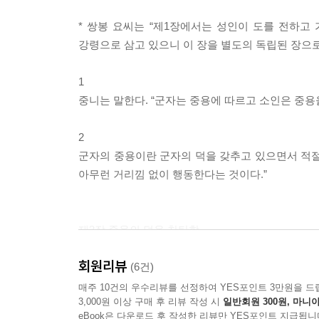
제19장 도 작용의 광대함 3
제20장 성실함에 관하여
* 쌍봉 요씨는 “제1장에서는 성인이 도를 전하고
제21장 하늘의 도와 사람의 도
강령으로 삼고 있으니 이 장을 별도의 독립된 장으로
제22장 하늘의 도에 관하여 1
제23장 사람의 도에 관하여 1
1
제24장 하늘의 도에 관하여 2
중니는 말한다. “군자는 중용에 따르고 소인은 중용
제25장 사람의 도에 관하여 2
제26장 하늘의 도에 관하여 3
2
제27장 사람의 도에 관하여 3
군자의 중용이란 군자의 덕을 갖추고 있으면서 적절
제28장 사람의 도에 관하여 4
아무런 거리낌 없이 행동한다는 것이다.”
제29장 사람의 도에 관하여 5
제30장 하늘의 도에 관하여 4
제31장 하늘의 도에 관하여 5
제3장 중용의 덕을 찬탄함
제32장 하늘의 도에 관하여 6
회원리뷰
제33장 [중용]의 요체
* 제2장에서는 소인은 중용에 반하여 행동한다고 하
(6건)
이 장을 제4장에서 중용이 행하여지지 않는 이유를 
매주 10건의 우수리뷰를 선정하여 YES포인트 3만원을 드
3,000원 이상 구매 후 리뷰 작성 시
일반회원 300원, 마니아
eBook은 다운로드 후 작성한 리뷰만 YES포인트 지급됩니