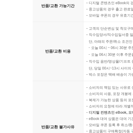
디지털 콘텐츠인 eBook의 
반품/교환 가능기간
중고상품의 경우 출고 완료일
모바일 쿠폰의 경우 유효기간(
고객의 단순변심 및 착오구
직수입양서/직수입일서중 일
단, 아래의 주문/취소 조건인
오늘 00시 ~ 06시 30분 
반품/교환 비용
오늘 06시 30분 이후 주문
직수입 음반/영상물/기프트 
단, 당일 00시~13시 사이
박스 포장은 택배 배송이 가
소비자의 책임 있는 사유로 
소비자의 사용, 포장 개봉에 
복제가 가능한 상품 등의 포장을 
소비자의 요청에 따라 개별
디지털 컨텐츠인 eBook, 
eBook 대여 상품은 대여 기
모바일 쿠폰 등록 후 취소/환
반품/교환 불가사유
중고상품이 구매확정(자동 