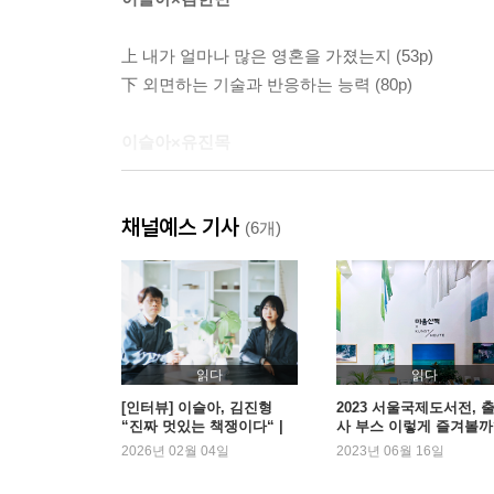
上 내가 얼마나 많은 영혼을 가졌는지 (53p)
下 외면하는 기술과 반응하는 능력 (80p)
이슬아×유진목
上 우리가 응답하고 싶은 일들 (119p)
채널예스 기사
下 자기 스스로의 신 (154p)
(6개)
이슬아×김원영
上 몸의 디테일 (189p)
下 선명도가 형태를 압도할 때 (215p)
읽다
읽다
[인터뷰] 이슬아, 김진형
2023 서울국제도서전, 
“진짜 멋있는 책쟁이다“ |
사 부스 이렇게 즐겨볼까
에필로그 (241p)
예스24
2026년 02월 04일
2023년 06월 16일