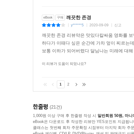
깨끗한 존경
eBook
구매
y******5
2020-09-09
신고
|
|
|
깨끗한 존경 리뷰약은 맛있다칼싸움 영화를 보
하다가 이때다 싶은 순간에 가차 엎이 찌르는데
보통 이하가 되어버렸다 달님나는 미래에 대해 어
이 리뷰가 도움이 되었나요?
1
2
한줄평
(21건)
1,000원 이상 구매 후 한줄평 작성 시
일반회원 50원, 마니
eBook은 다운로드 후 작성한 리뷰만 YES포인트 지급됩니
클래스는 첫번째 회차 주문확정 시점부터 마지막 회차 주문
eBook 페이백, CD/LP, DVD/Blu-ray, 패션 및 판매금