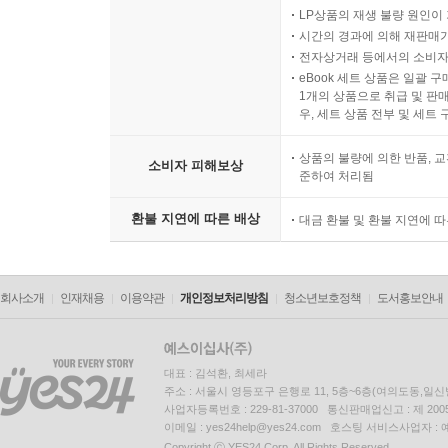
LP상품의 재생 불량 원인이 기
시간의 경과에 의해 재판매가
전자상거래 등에서의 소비자
eBook 세트 상품은 일괄 
1개의 상품으로 취급 및 판매
우, 세트 상품 전부 및 세트
상품의 불량에 의한 반품, 교
소비자 피해보상
준하여 처리됨
환불 지연에 따른 배상
대금 환불 및 환불 지연에 
회사소개
인재채용
이용약관
개인정보처리방침
청소년보호정책
도서홍보안내
대표 : 김석환, 최세라
주소 : 서울시 영등포구 은행로 11, 5층~6층(여의도동,일신
사업자등록번호 : 229-81-37000 통신판매업신고 : 제 200
이메일 : yes24help@yes24.com 호스팅 서비스사업자 :
Copyright ⓒ YES24 Corp. All Rights Reserved.