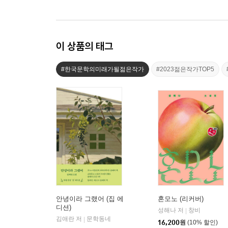
이 상품의 태그
#한국문학의미래가될젊은작가
#2023젊은작가TOP5
안녕이라 그랬어 (집 에
혼모노 (리커버)
디션)
성해나 저
창비
|
김애란 저
문학동네
|
16,200
원
(10% 할인)