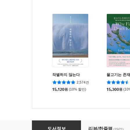
작별하지 않는다
물고기는 존
2,574건
15,120
원
(10% 할인)
15,300
원
(10
깨끗한 존경
도서정보
리뷰/한줄평
(15/21)