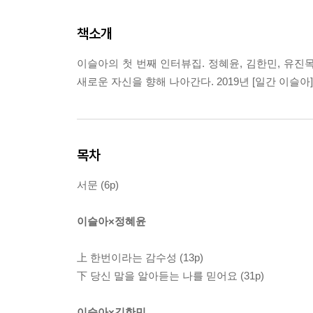
책소개
이슬아의 첫 번째 인터뷰집. 정혜윤, 김한민, 유진
새로운 자신을 향해 나아간다. 2019년 [일간 이슬아
목차
서문 (6p)
이슬아×정혜윤
上 한번이라는 감수성 (13p)
下 당신 말을 알아듣는 나를 믿어요 (31p)
이슬아×김한민