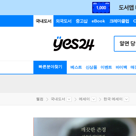
국내도서
외국도서
중고샵
eBook
크레마클럽
C
빠른분야찾기
베스트
신상품
이벤트
바이백
매
웰컴
국내도서
에세이
한국 에세이