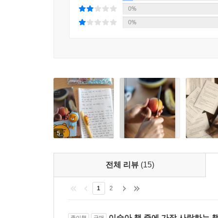
0%
0%
5
전체 리뷰
(15)
1
2
이슬아 책 중에 가장 사랑하는 
종이책
구매