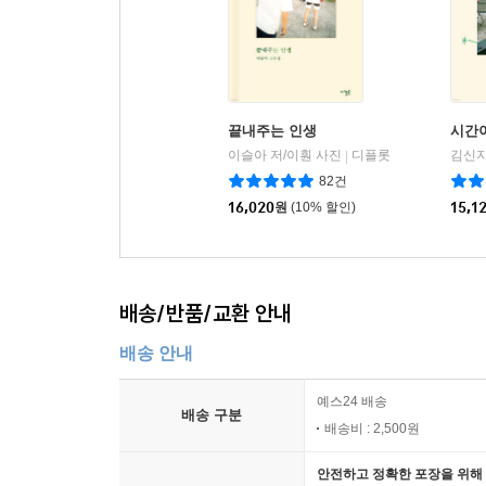
끝내주는 인생
시간
이슬아 저/이훤 사진
디플롯
김신지
|
82건
16,020
원
(10% 할인)
15,1
배송/반품/교환 안내
배송 안내
예스24 배송
배송 구분
배송비 : 2,500원
안전하고 정확한 포장을 위해 