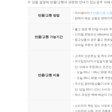
※ 상품 설명에 반품/교환과 관련한 안내가 있는경우 아래 
마이페이지 >
반품/교환 신청
반품/교환 방법
판매자 배송 상품은 판매자와
출고 완료 후 10일 이내의 
디지털 콘텐츠인 eBook의 
반품/교환 가능기간
중고상품의 경우 출고 완료일
모바일 쿠폰의 경우 유효기간(
고객의 단순변심 및 착오구
직수입양서/직수입일서중 일
단, 아래의 주문/취소 조건인
오늘 00시 ~ 06시 30분 
반품/교환 비용
오늘 06시 30분 이후 주문
직수입 음반/영상물/기프트 
단, 당일 00시~13시 사이
박스 포장은 택배 배송이 가
소비자의 책임 있는 사유로 
소비자의 사용, 포장 개봉에 