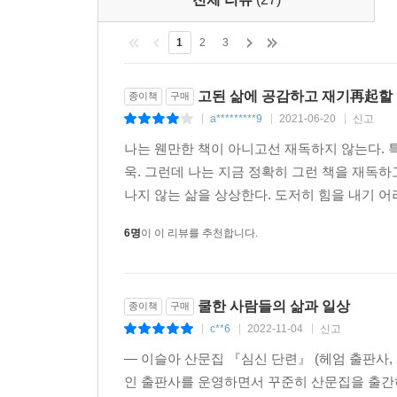
1
2
3
고된 삶에 공감하고 재기再起할 
종이책
구매
a*********9
2021-06-20
신고
|
|
|
나는 웬만한 책이 아니고선 재독하지 않는다.
욱. 그런데 나는 지금 정확히 그런 책을 재독하고
나지 않는 삶을 상상한다. 도저히 힘을 내기 어
6명
이 이 리뷰를 추천합니다.
쿨한 사람들의 삶과 일상
종이책
구매
c**6
2022-11-04
신고
|
|
|
― 이슬아 산문집 『심신 단련』 (헤엄 출판사, 
인 출판사를 운영하면서 꾸준히 산문집을 출간하