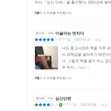
어서 『심신 단련』을 출간했다. 2021년에 벌써
4명
이 이 리뷰를 추천합니다.
이슬아는 멋지다
종이책
구매
j*******g
2020-03-20
신고
|
|
|
나는 중고서점에 책을 자주 갖
서 죄책감을 덜어주기 때문이다
다. 그렇게 책을 팔아 어느 정
주 하지...
더보기
3명
이 이 리뷰를 추천합니다.
심신단련
종이책
구매
r********y
2020-05-06
신고
|
|
|