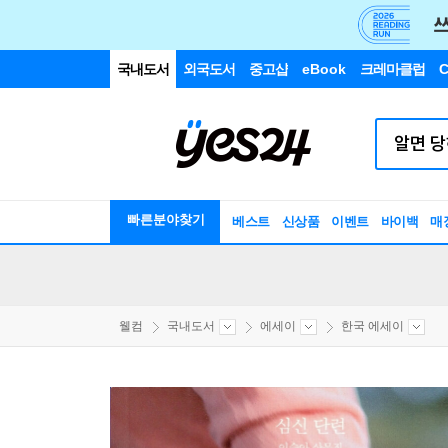
국내도서
외국도서
중고샵
eBook
크레마클럽
C
빠른분야찾기
베스트
신상품
이벤트
바이백
매
웰컴
국내도서
에세이
한국 에세이