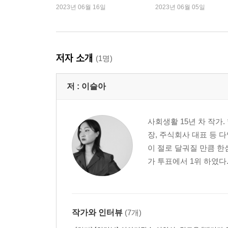
요해요"
2023년 06월 16일
2023년 06월 05일
여자 기숙사 中 (137p)
여자 기숙사 下 (144p)
숙 선생님과 나 (156p)
양의 있음과 없음 (171p)
저자 소개
(1명)
수줍은 희는 어디에 (177p)
김이 있던 곳들 (190p)
저 :
이슬아
바깥사람 (196p)
4장 : 일과 돈
사회생활 15년 차 작가
장, 주식회사 대표 등 
[일간 이슬아]는 어떻게 확장될 것인가 (207p)
이 절로 달궈질 만큼 한
거대한 인쇄기 앞에서 (219p)
가 투표에서 1위 하였다
독립 출판하는 마음 (224p)
작가와 행사 (228p)
작가와 출판사 (232p)
모녀와 출판사 (237p)
작가와 인터뷰
(7개)
직장 동료 (242p)