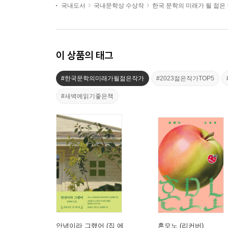
국내도서
국내문학상 수상작
한국 문학의 미래가 될 젊은
이 상품의 태그
#한국문학의미래가될젊은작가
#2023젊은작가TOP5
#새벽에읽기좋은책
안녕이라 그랬어 (집 에
혼모노 (리커버)