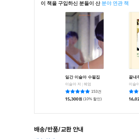
이 책을 구입하신 분들이 산
분야 연관 책
일간 이슬아 수필집
끝내
이슬아 저
헤엄
이슬아
|
153건
15,300
원
(10% 할인)
16,0
배송/반품/교환 안내