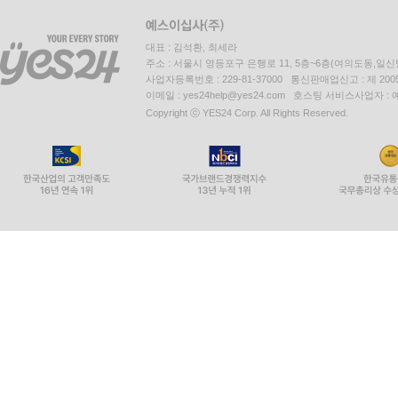
대표 : 김석환, 최세라
주소 : 서울시 영등포구 은행로 11, 5층~6층(여의도동,일신
사업자등록번호 : 229-81-37000 통신판매업신고 : 제 200
이메일 : yes24help@yes24.com 호스팅 서비스사업자 :
Copyright ⓒ YES24 Corp. All Rights Reserved.