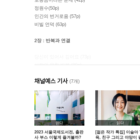
정원수(50p)
인간의 번거로움 (57p)
비빌 언덕 (63p)
2장 : 반복과 연결
당신이 있어서 깊어요 (73p)
사랑의 무한 반복 (80p)
코피 (88p)
채널예스 기사
손에 쥔 인생 (95p)
(7개)
쓰레기와 부모와 시 (102p)
길을 걷다 마주치는 많은 사람들 중에 (107p)
새로운 우리 (117p)
3장 : 우정과 요령
읽다
읽다
2023 서울국제도서전, 출판
[젊은 작가 특집] 이슬아 
사 부스 이렇게 즐겨볼까?
육, 친구 그리고 야망이 
여자 기숙사 上 (127p)