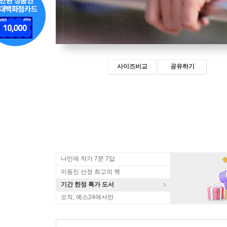
사이즈비교
공유하기
나민애 작가 7문 7답
이동진 선정 최고의 책
기간 한정 특가 도서
오직, 예스24에서만