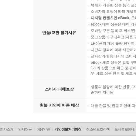
복제가 가능한 상품 등의 포장을 
소비자의 요청에 따라 개별
디지털 컨텐츠인 eBook, 
eBook 대여 상품은 대여 기
모바일 쿠폰 등록 후 취소/환
반품/교환 불가사유
중고상품이 구매확정(자동 
LP상품의 재생 불량 원인이 기
시간의 경과에 의해 재판매가
전자상거래 등에서의 소비자
eBook 세트 상품은 일괄 
1개의 상품으로 취급 및 판매
우, 세트 상품 전부 및 세트
상품의 불량에 의한 반품, 교
소비자 피해보상
준하여 처리됨
환불 지연에 따른 배상
대금 환불 및 환불 지연에 
회사소개
인재채용
이용약관
개인정보처리방침
청소년보호정책
도서홍보안내