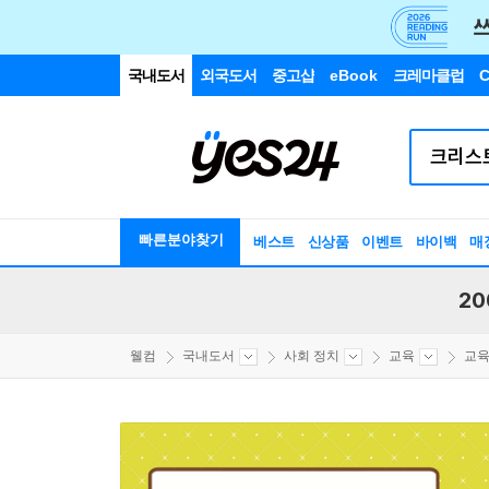
국내도서
외국도서
중고샵
eBook
크레마클럽
C
빠른분야찾기
베스트
신상품
이벤트
바이백
매
20
웰컴
국내도서
사회 정치
교육
교육