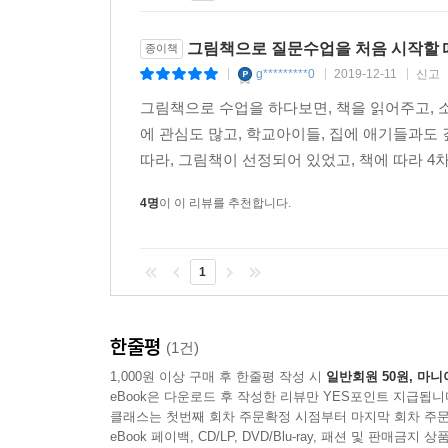
· 그림책 속에서 증거를 찾으며 토론하는 것이 너무
그림책으로 질문수업을 처음 시작할 
종이책
g*********0
2019-12-11
신고
|
|
|
· 뉴스나 이야기로만 듣고 지나쳤던 동물 학대를 이
등 많은 주제로 보니 슬프기도 했어요. 사람들의 
그림책으로 수업을 하다보면, 책을 읽어주고,
에 관심도 많고, 학교아이들, 집에 애기들과도
따라, 그림책이 선정되어 있었고, 책에 따라 4차
4명
이 이 리뷰를 추천합니다.
1
한줄평
(1건)
1,000원 이상 구매 후 한줄평 작성 시
일반회원 50원, 마니
eBook은 다운로드 후 작성한 리뷰만 YES포인트 지급됩니
클래스는 첫번째 회차 주문확정 시점부터 마지막 회차 주문
eBook 페이백, CD/LP, DVD/Blu-ray, 패션 및 판매금