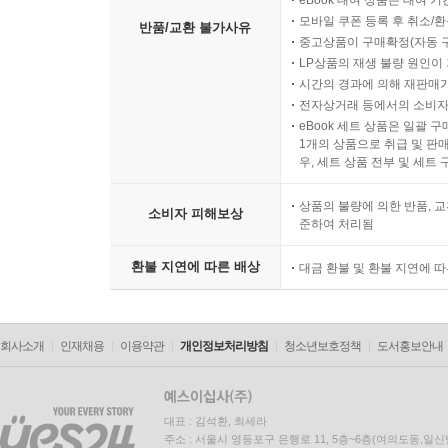
eBook 대여 상품은 대여 기
모바일 쿠폰 등록 후 취소/환
반품/교환 불가사유
중고상품이 구매확정(자동 
LP상품의 재생 불량 원인이 기
시간의 경과에 의해 재판매가
전자상거래 등에서의 소비자
eBook 세트 상품은 일괄 
1개의 상품으로 취급 및 판매
우, 세트 상품 전부 및 세트
상품의 불량에 의한 반품, 교
소비자 피해보상
준하여 처리됨
환불 지연에 따른 배상
대금 환불 및 환불 지연에 
회사소개
인재채용
이용약관
개인정보처리방침
청소년보호정책
도서홍보안내
대표 : 김석환, 최세라
주소 : 서울시 영등포구 은행로 11, 5층~6층(여의도동,일신