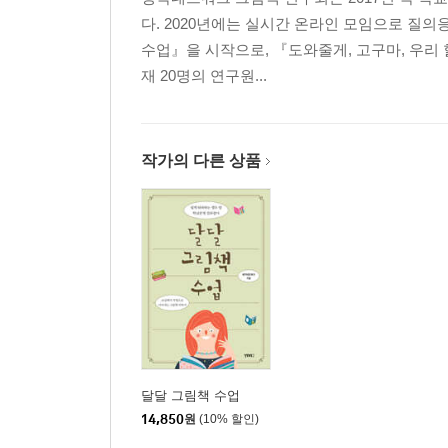
(책 속 증거기반 찬반 토론, 해시태그 질문)
다. 2020년에는 실시간 온라인 모임으로 질의
어머어마하게 멋진 너의 가치는? 『샘과 데이브가 땅을
수업』을 시작으로, 『도와줄게, 고구마, 우리 
재 20명의 연구원...
환경
나는 2억 5천만 원입니다 『이빨 사냥꾼』 196 뜨거
지구에서 지금 무슨 일이 일어나고 있을까요? 『코끼
작가의 다른 상품
(입장 토론, 키워드 생각 나누기)
행복해지는 꿈을 꿔도 되겠습니까? 『돼지 이야기』2
장애
내 곁에 그냥 ‘그대로’ 있어 주세요 『찬이가 가르쳐 준
우리들의 특별한 하루 『동생을 데리고 미술관에 갔
(두 마음 토론, 키워드 질문법)
달달 그림책 수업
부록 ‘의미 있는 활동! 배움 성찰, 생각 정리로 이어 가
14,850
원
(10% 할인)