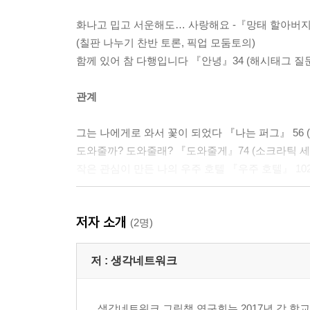
화나고 밉고 서운해도… 사랑해요 -『망태 할아버지
(칠판 나누기 찬반 토론, 픽업 모둠토의)
함께 있어 참 다행입니다 『안녕』34 (해시태그 질문
관계
그는 나에게로 와서 꽃이 되었다 『나는 퍼그』 56 
도와줄까? 도와줄래? 『도와줄게』74 (소크라틱 세
작은 관심이 만든 나의 우주 호텔 『우주 호텔』 102
가치
저자 소개
(2명)
너에게 닿기를 『검은 강아지』126 (도란도란 질문
여러분이라면, 어떤 선택을 하시겠습니까? 『야쿠바
저 :
생각네트워크
(뇌구조, 질문 인터뷰)
나도 현명한 사람이 될 수 있을까요? 『샌지와 빵집
생각네트워크 그림책 연구회는 2017년 각 학