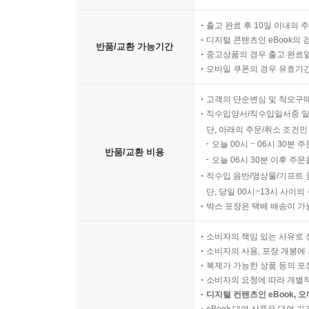
출고 완료 후 10일 이내의 
디지털 콘텐츠인 eBook의 
반품/교환 가능기간
중고상품의 경우 출고 완료일
모바일 쿠폰의 경우 유효기간(
고객의 단순변심 및 착오구
직수입양서/직수입일서중 일
단, 아래의 주문/취소 조건인
오늘 00시 ~ 06시 30분 
반품/교환 비용
오늘 06시 30분 이후 주문
직수입 음반/영상물/기프트 
단, 당일 00시~13시 사이
박스 포장은 택배 배송이 가
소비자의 책임 있는 사유로 
소비자의 사용, 포장 개봉에 
복제가 가능한 상품 등의 포장을 
소비자의 요청에 따라 개별
디지털 컨텐츠인 eBook, 