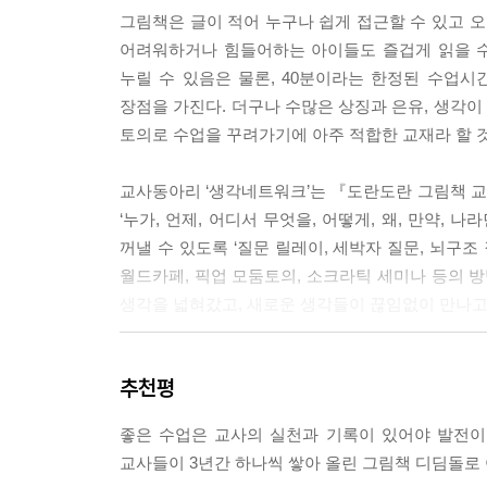
그림책은 글이 적어 누구나 쉽게 접근할 수 있고 오
어려워하거나 힘들어하는 아이들도 즐겁게 읽을 수
누릴 수 있음은 물론, 40분이라는 한정된 수업시
장점을 가진다. 더구나 수많은 상징과 은유, 생각
토의로 수업을 꾸려가기에 아주 적합한 교재라 할 
교사동아리 ‘생각네트워크’는 『도란도란 그림책 교실
‘누가, 언제, 어디서 무엇을, 어떻게, 왜, 만약,
꺼낼 수 있도록 ‘질문 릴레이, 세박자 질문, 뇌구
월드카페, 픽업 모둠토의, 소크라틱 세미나 등의 방
생각을 넓혀갔고, 새로운 생각들이 끊임없이 만나고
그림책으로 프로젝트 수업하기
추천평
저자들은 ‘아는 것은 어렵지 않다’라고 말한다. ‘
좋은 수업은 교사의 실천과 기록이 있어야 발전이
생명도 소중히 여겨야 한다’는 당위로서의 지식은 
교사들이 3년간 하나씩 쌓아 올린 그림책 디딤돌로 
배움을 이끌 것인가 하는 데에 있다. 저자들은 아는