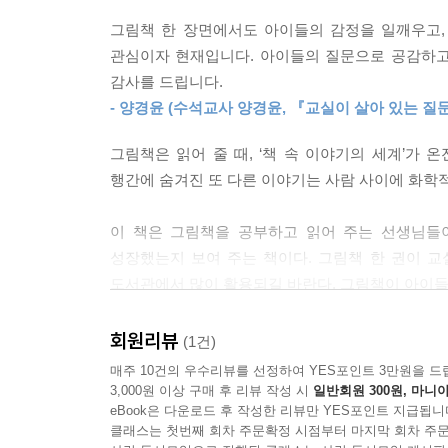
교실 수업의 과정 안에 머리에서 가슴으로 그 울림을
그림책 한 장면에서도 아이들의 감정을 일깨우고,
프로젝트 기법을 접목시킨 것은 그런 까닭에서다.
관심이자 현재입니다. 아이들의 질문으로 공감하고
감사를 드립니다.
『도란도란 그림책 교실수업』에서는 ‘가족, 관계, 
- 양경윤 (수석교사 양경윤, 『교실이 살아 있는 질
시간에 읽고 덮어버리는 것이 아니라, 짧게는 4차
그림책은 읽어 줄 때, ‘책 속 이야기의 세계’가 
그림책을 읽는 시간은 짧지만, 책에 흠뻑 빠져 생각
행간에 숨겨진 또 다른 이야기는 사람 사이에 화학
등장하는 인물을 보고 ‘어떤 감정일까?’를 묻고 아
자신의 이야기를 꺼냈고, 교실에서 다 같이 서로의
이 책은 그림책을 공부하고 읽어 주는 선생님들
어떻게 연결되어 있는지를 탐구하는 과정도 거쳤다
성장했는지 보여 주는 책이다. 그림책 한 권이 교
배우고, 코끼리의 삶과 내 삶을 연결시켜 자신들의
도서관에서 많이 활용되길 바란다. 그림책이 아이들
그치지 않고 ‘실천’까지를 수업 과정으로 가져와
- 조의래 (‘그림책 읽어 주는 선생, 경남교육청 장학
있는지까지 확장시켜 찾아보고 친구들과 나누었다
회원리뷰
(1건)
다양하게 조직해 ‘삶’으로 연결시키는 ‘앎’을 이끌어
매주 10건의 우수리뷰를 선정하여 YES포인트 3만원을 드
3,000원 이상 구매 후 리뷰 작성 시
일반회원 300원, 마니아
앎과 삶이 연결된 진정한 배움이 있는 교실
eBook은 다운로드 후 작성한 리뷰만 YES포인트 지급됩니
클래스는 첫번째 회차 주문확정 시점부터 마지막 회차 주문