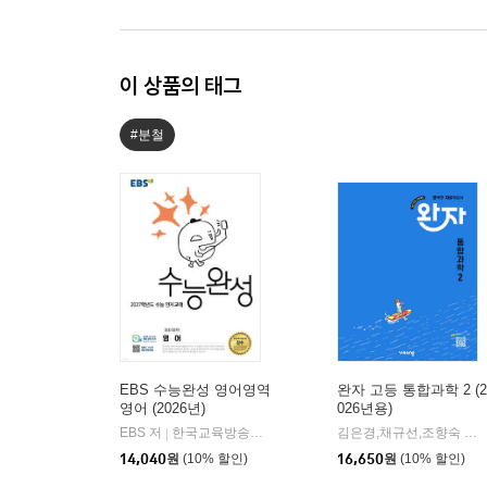
이 상품의 태그
#분철
EBS 수능완성 영어영역
완자 고등 통합과학 2 (2
영어 (2026년)
026년용)
EBS 저
한국교육방송공사
김은경,채규선,조향숙 등저
|
14,040
원
(10% 할인)
16,650
원
(10% 할인)