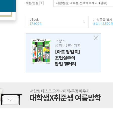
제본/분철
제본/분철 여부를 선택해주세요. (필수)
eBook
이 상품을 팔기
17,900원
매입가 2,800
프랑스
퐁피두센터 기획
[아트 팝업북]
초현실주의
팝업 갤러리