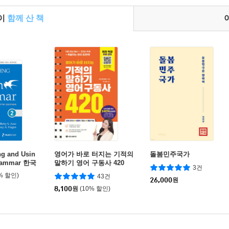
들이
함께 산 책
ng and Usin
영어가 바로 터지는 기적의
돌봄민주국가
Grammar 한국
말하기 영어 구동사 420
3건
% 할인)
43건
26,000
원
8,100
원
(10% 할인)