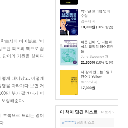
백악관 브리핑 영어
수업
김우재 저
18,900
원
(10% 할인)
 학습서의 바이블로, ‘어
쉬운 단어, 안 되는 해
석의 결정적 영어표현
압도된 최초의 책으로 꼽
들
. 단어의 기원을 살피다
June Sweeney 저
21,600
원
(10% 할인)
다 같이 만드는 1일 1
단어 ? Yellow
어떻게 태어났고, 어떻게
mirinavi 저
설명을 따라가다 보면 저
17,000
원
100만 부가 팔려나가 어
을 보장해준다.
이 책이 담긴
리스트
더보기
에 부록으로 드리는 영어
다.
w*******2
님의 리스트