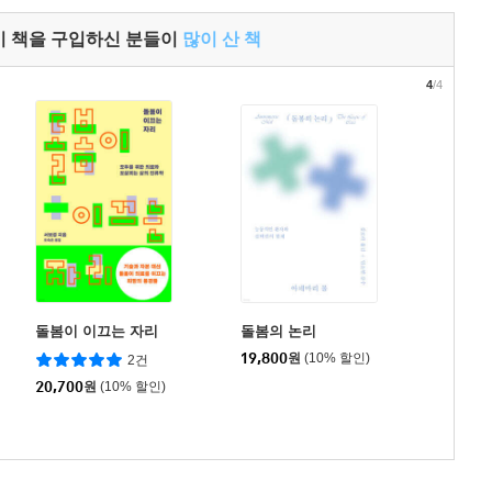
이 책을 구입하신 분들이
많이 산 책
4
/4
돌봄이 이끄는 자리
돌봄의 논리
19,800
원
(10% 할인)
2건
20,700
원
(10% 할인)