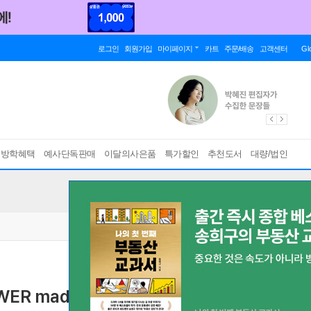
로그인
회원가입
마이페이지
카트
주문/배송
고객센터
Gl
름방학혜택
예사단독판매
이달의사은품
특가할인
추천도서
대량/법인
ER made easy
미국 대학 최고의 영단어 명강의