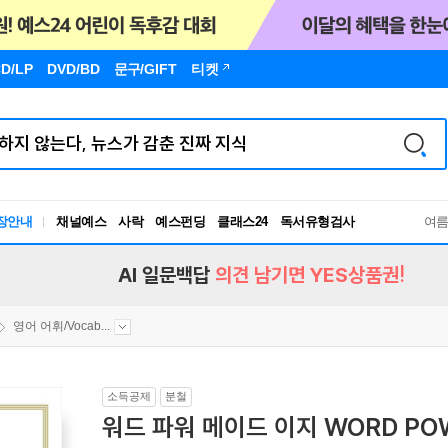
D/LP
DVD/BD
문구
/GIFT
티켓
장안내
채널예스
사락
예스펀딩
클래스24
독서유형검사
여
RBTI Lab
독서유형검사
AI 일문백답
의견 남기면 YES상품권!
영어 어휘/Vocab...
소득공제
분철
워드 파워 메이드 이지 WORD POW