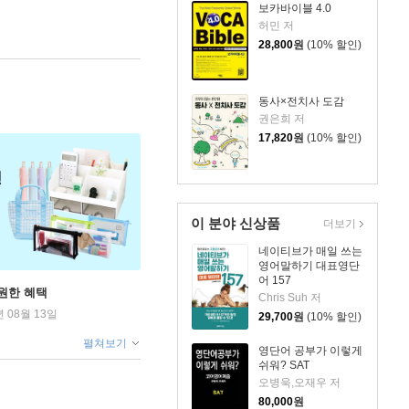
보카바이블 4.0
허민 저
28,800
원
(10% 할인)
동사×전치사 도감
권은희 저
17,820
원
(10% 할인)
이 분야 신상품
더보기
네이티브가 매일 쓰는
영어말하기 대표영단
어 157
원한 혜택
Chris Suh 저
년 08월 13일
29,700
원
(10% 할인)
펼쳐보기
영단어 공부가 이렇게
쉬워? SAT
오병욱,오재우 저
80,000
원