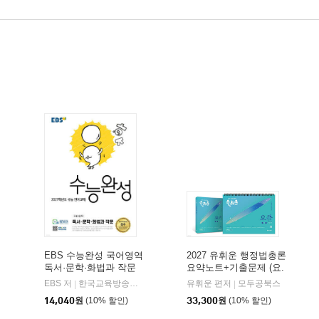
EBS 수능완성 국어영역
2027 유휘운 행정법총론
독서·문학·화법과 작문
요약노트+기출문제 (요.
(2026년)
플.)
비상교육
EBS 저
한국교육방송공사
유휘운 편저
모두공북스
|
|
|
14,040
원
(10% 할인)
33,300
원
(10% 할인)