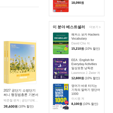
18,090
원
이 분야 베스트셀러
더보기
해커스 보카 Hackers
Vocabulary
David Cho 저
15,210
원
(10% 할인)
EEA : English for
Everyday Activities
일상표현 낭독편
Lawrence J. Zwier 저
12,600
원
(10% 할인)
영어가 바로 터지는
기적의 말하기 영단어
2027 공단기 소방단기
1000
써니 행정법총론 기본서
이시원 저
박준철 편저
공단기(에스티유니타스)
|
8,100
원
(10% 할인)
39,600
원
(10% 할인)