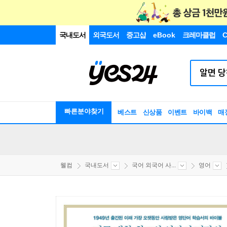
국내도서
외국도서
중고샵
eBook
크레마클럽
C
빠른분야찾기
베스트
신상품
이벤트
바이백
매
웰컴
국내도서
국어 외국어 사...
영어