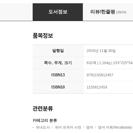
워드 파워 메이드 이지 WORD POWER made e
도서정보
리뷰/한줄평
(28/24)
품목정보
발행일
2019년 11월 30일
쪽수, 무게, 크기
632쪽 | 1,164g | 153*225*
ISBN13
9791155812457
ISBN10
115581245X
관련분류
카테고리 분류
국내도서
국어 외국어 사전
영어
영어 어휘/Vocabulary