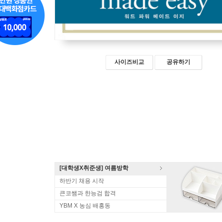
사이즈비교
공유하기
[대학생X취준생] 여름방학
하반기 채용 시작
큰코쌤과 한능검 합격
YBM X 농심 배홍동