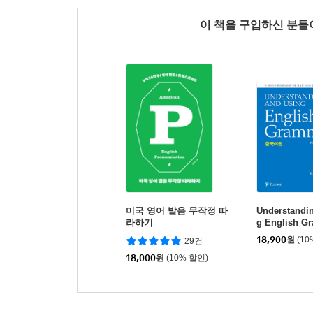
이 책을 구입하신 분
미국 영어 발음 무작정 따
Understandi
라하기
g English 
어판 제2권
18,900
원
(10
29건
18,000
원
(10% 할인)