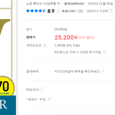
노먼 루이스
저/
강주헌
역
윌북(willbook)
2019년 11월 30일
8.9
회원리뷰(
52
건)
판매지수 3,528
정가
28,000원
25,200
원
판매가
(10% 할인)
YES포인트
1,400원 (5% 적립)
5만원이상 구매 시 2천원 추가적립
결제혜택
카드/간편결제 혜택을 확인하세요
배송안내
배송비 : 무료