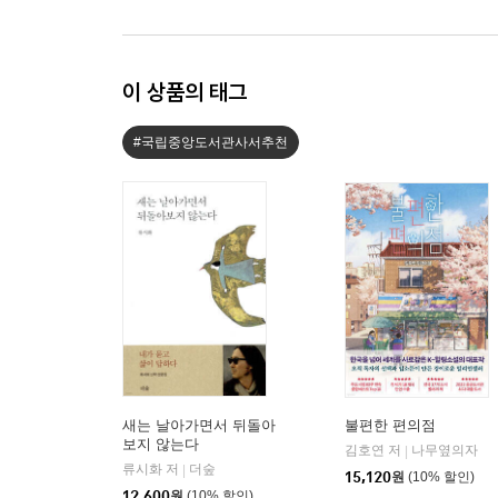
이 상품의 태그
#국립중앙도서관사서추천
새는 날아가면서 뒤돌아
불편한 편의점
보지 않는다
김호연 저
나무옆의자
|
류시화 저
더숲
|
15,120
원
(10% 할인)
12,600
원
(10% 할인)