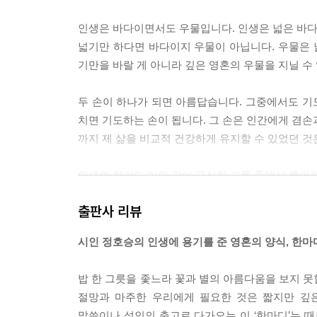
인간은 태어나면서부터 종교적이다
인생은 바다이면서도 우물입니다. 인생은 넓은 바다가
남을 용서하지 못하면 내가 죽는다
넓기만 하다면 바다이지 우물이 아닙니다. 우물은
자살의 유혹에 침을 뱉어라
기만을 바랄 게 아니라 깊은 영혼의 우물을 지닐 수 있는
무슨 일이 있어도 “괜찮아!” 하고 말하라
길이 끝나는 곳에 길은 있다
두 손이 하나가 되면 아름답습니다. 그중에서도 기도
천국에 지금 자리가 하나 남아 있다고 하는데 그 
치면 기도하는 손이 됩니다. 그 손은 인간에게 겸손
까지 제 삶을 비교적 건강하게 유지할 수 있었던 것은 
인생의 향기도 이와 같이 극심한 고통 중에서 뿜어져
답지 않은 나무는 없습니다. 절망과 고통을 지나며 
출판사 리뷰
게 고통이 많나’라고 생각하기보다 ‘고통 많은 내 인생
시인 정호승의 인생에 용기를 준 영혼의 양식, 한마
유혹 없는 삶은 없습니다. 우리는 유혹의 강 한가
누구나 유혹받을 수 있고, 그 유혹에 마음이 흔들릴
밥 한 그릇을 좇느라 꽃과 별의 아름다움을 보지 못
니다. 그것은 삶을 완전히 파괴하는 유혹입니다. 저
절망과 마주한 우리에게 필요한 것은 짧지만 깊은
을 뱉으십시오.
말씀이나 성인의 충고로 다가오는 이 ‘한마디’는 때