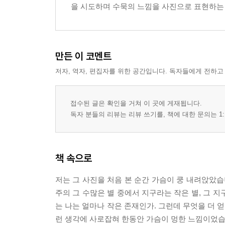
피라미드를 쌓는 일도 처음엔 돌 하나 나르는 일에
을 시도하며 수묵의 느낌을 사진으로 표현하는
만선의 기쁨을 누리기 위해서는 그물 깁는 시간이 
가진 것을 다 버려도 너 자신만은 버리지 마라
너만의 공간을 가져라
금이 아름다운 것을 알게 되면 별이 아름답다는 것
만든 이 코멘트
걱정은 돌 하나도 옮길 수 없다
저자, 역자, 편집자를 위한 공간입니다. 독자들에게 전하고
행복은 언제나 우리가 가장 두려워하는 곳에 있다
비극이란 거꾸로 뒤집힌 축복이다
접수된 글은 확인을 거쳐 이 곳에 게재됩니다.
누구나 자기만의 사막을 지니고 있다
독자 분들의 리뷰는 리뷰 쓰기를, 책에 대한 문의는 1:
자기를 바로봅시다
남에게 자신을 설명하는 것은 자신감의 결여를 반
내일이라는 빵을 굽기 위해서는 고통이라는 재료가
책 속으로
풀을 베는 사람은 들판의 끝을 보지 않는다
실패에는 성공의 향기가 난다
저는 그 사진을 처음 본 순간 가슴이 쿵 내려앉았습니
시계는 살 수 있지만 시간을 살 수 없다
주의 그 수많은 별 중에서 지구라는 작은 별, 그 
막걸리를 먹으면서 와인 향을 그리워하지 마라
는 나는 얼마나 작은 존재인가. 그런데 무엇을 더 
부모는 활이고 자식은 화살이다
런 생각에 사로잡혀 한동안 가슴이 멍한 느낌이었습니다. 
신은 털을 짧게 깎인 양을 향해서는 바람을 보내지