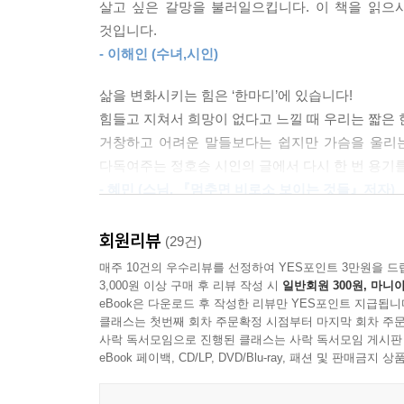
살고 싶은 갈망을 불러일으킵니다. 이 책을 읽으
그중에서도 몇몇 단어가 자주 눈에 띈다. 이번 산문집
것입니다.
되어버린 ‘자살’, 그리고 이 모든 것의 끝에서 만
- 이해인 (수녀,시인)
“용기는 거창하게 시작되지 않습니다. 사랑을 
쓰러졌지만 바닥을 딛고 일어나 빙긋 웃는 작은 미소
삶을 변화시키는 힘은 ‘한마디’에 있습니다!
발걸음 속에 들어 있습니다” “이제 끝났다고 생각
힘들고 지쳐서 희망이 없다고 느낄 때 우리는 짧은 
가지는 것입니다” “자살의 유혹에 침을 뱉으십시오
거창하고 어려운 말들보다는 쉽지만 가슴을 울리는
울리는 정호승 시인의 나지막한 목소리에 귀를 기
다독여주는 정호승 시인의 글에서 다시 한 번 용기
좋았을 텐데” 하는 마음으로 처음 펜을 들었다는 정
- 혜민 (스님, 『멈추면 비로소 보이는 것들』저자)
못했다는 것이야말로 가장 큰 실패”이기에, “수판
것이다.
회원리뷰
(29건)
매주 10건의 우수리뷰를 선정하여 YES포인트 3만원을 드
작가의 한마디
3,000원 이상 구매 후 리뷰 작성 시
일반회원 300원, 마니아
eBook은 다운로드 후 작성한 리뷰만 YES포인트 지급됩니
이 책에도 제가 한 말, 어머니가 하신 말씀, 존경하
클래스는 첫번째 회차 주문확정 시점부터 마지막 회차 주문
사락 독서모임으로 진행된 클래스는 사락 독서모임 게시판
말씀들은 모두 제 인생에 용기를 준 영혼의 양식들
eBook 페이백, CD/LP, DVD/Blu-ray, 패션 및 판매금
담긴 보리떡 다섯 개와 물고기 두 마리를 예수에게 