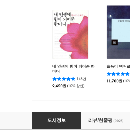
내 인생에 힘이 되어준 한
슬픔이 택배로
마디
146건
11,700
원
(10
9,450
원
(10% 할인)
내 인생에 용기가 되어준 한마디
도서정보
리뷰/한줄평
(29/23)