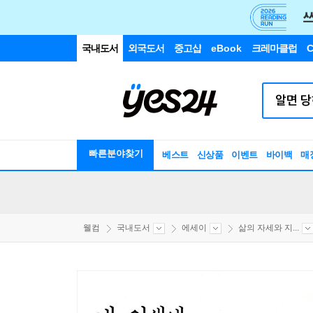
국내도서
외국도서
중고샵
eBook
크레마클럽
C
빠른분야찾기
베스트
신상품
이벤트
바이백
매
웰컴
국내도서
에세이
삶의 자세와 지...