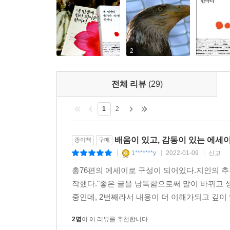
2
전체 리뷰
(29)
1
2
배움이 있고, 감동이 있는 에세
종이책
구매
1*******y
2022-01-09
신고
|
|
|
총76편의 에세이로 구성이 되어있다.지인의 추
작했다."좋은 글을 낭독함으로써 말이 바뀌고 
중인데, 2번째라서 내용이 더 이해가되고 깊이 
2명
이 이 리뷰를 추천합니다.