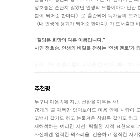
정호승은 순탄치 않았던 인생의 모퉁이마다 만난 
--- p.466
힘이 되어준 한마디》로 출간되어 독자들의 뜨거운 
《내 인생에 용기가 되어준 한마디》가 도서출판 
“절망은 희망의 다른 이름입니다.”
시인 정호승, 인생의 비밀을 전하는 ‘인생 멘토’가 되
전작 《내 인생에 힘이 되어준 한마디》에서 ‘하나가
고래 꿈을 꾸어라’와 같이 긍정을 통해 더 아름답
30만 독자들의 마음을 위로했고, 출간 후 7년이
추천평
교도소에서까지 출판사로 편지를 보내와 감동을 전했
불리기도 했다. 신작 《내 인생에 용기가 되어준
누구나 마음속에 지닌, 선함을 깨우는 책!
이야기한다. 성철스님을 만나 삶의 화두를 얻은 이
76개의 글 제목만 읽어보아도 마음 안에 사랑이 
삶에는 내 몫과 내 몫이 아닌 것이 있음을 깨달은 
고백서 같기도 하고 눈물겨운 참회록 같기도 하고 
이야기(‘해가 질 때까지 분을 품지 마라’), 대학시
재해석하는 예리한 시선, 탁월한 시적 표현으로 
더 귀할 수 있다’)와 같은 저자의 크고 작은 경험
자신에겐 엄격한 덕스러움, 진솔하고 정직한 자기성