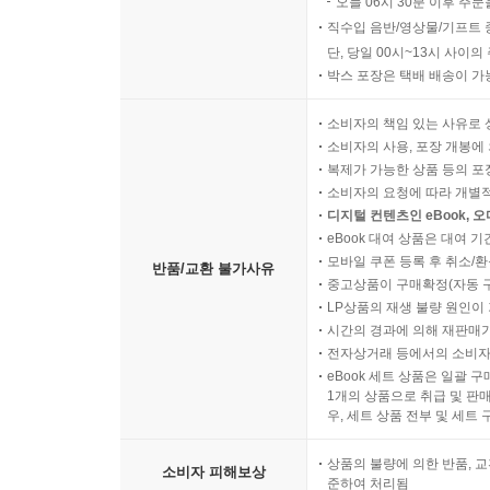
오늘 06시 30분 이후 주문
직수입 음반/영상물/기프트 
단, 당일 00시~13시 사이
박스 포장은 택배 배송이 가
소비자의 책임 있는 사유로 
소비자의 사용, 포장 개봉에 
복제가 가능한 상품 등의 포장을 
소비자의 요청에 따라 개별
디지털 컨텐츠인 eBook, 
eBook 대여 상품은 대여 기
모바일 쿠폰 등록 후 취소/환
반품/교환 불가사유
중고상품이 구매확정(자동 
LP상품의 재생 불량 원인이 기
시간의 경과에 의해 재판매가
전자상거래 등에서의 소비자
eBook 세트 상품은 일괄 
1개의 상품으로 취급 및 판매
우, 세트 상품 전부 및 세트
상품의 불량에 의한 반품, 교
소비자 피해보상
준하여 처리됨