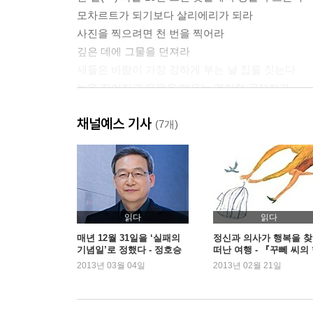
모차르트가 되기보다 살리에리가 되라
사진을 찍으려면 천 번을 찍어라
깊은 데에 그물을 던져라
새들은 바람이 가장 강하게 부는 날 집을 짓는다
눈을 짊어지고 우물을 메우는 것처럼 공부하라
펜을 바꾼다고 글씨체가 달라지는 것은 아니다
채널예스 기사
필요한 것은 하고 원하는 것은 하지 마라
(7개)
달팽이도 마음만 먹으면 바다를 건널 수 있다
해가 질 때까지 분을 품지 말라
스스로 자기 자신의 스승이 되라
두 주먹을 쥐고 분노하기보다 두 손을 모으고 기도하
장미같이 아름다운 꽃에 가시가 있다고 생각하지 말
읽다
읽다
인생은 자기가 생각한 대로 된다
매년 12월 31일을 ‘실패의
정신과 의사가 행복을 
기념일’로 정했다 - 정호승
떠난 여행 - 『꾸뻬 씨의
지금도 늦지 않았다
복 여행』
2013년 03월 04일
2013년 02월 21일
참지 못하면 이길 수 없다
바닥이 판판한 돌만이 주춧돌이 되는 게 아니다
피아노를 옮길 때 피아노 의자를 옮기려 하지 마라