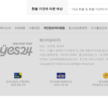
환불 지연에 따른 배상
대금 환불 및 환불 지연에 
회사소개
인재채용
이용약관
개인정보처리방침
청소년보호정책
도서홍보안내
대표 : 김석환, 최세라
주소 : 서울시 영등포구 은행로 11, 5층~6층(여의도동,일신
사업자등록번호 : 229-81-37000 통신판매업신고 : 제 200
이메일 : yes24help@yes24.com 호스팅 서비스사업자 :
Copyright ⓒ YES24 Corp. All Rights Reserved.