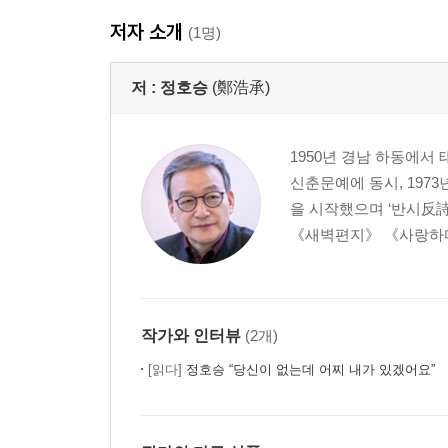
고통은 극복하는 것이 아니고 그냥 견디는 것이다
저자 소개
(1명)
목적을 버려야 목적에 다다른다
저 :
정호승
(鄭浩承)
제2부 상처 많은 나무가 아름다운 무늬를 남긴다
엎질러진 물 때문에 울 필요는 없다
1950년 경남 하동에서
꽃은 어떻게 살아야 할지 방황하지 않는다
신춘문예에 동시, 197
산이 내게 오지 않으면 내가 산에게로 가면 된다
을 시작했으며 ‘반시反
활쏘기를 처음 배우는 사람은 두 개의 화살을 갖지 
《새벽편지》 《사랑하다
모든 화살이 과녁에 다 명중되는 것은 아니다
나만의 속도에 충실하라
진주조개도 진주를 품어야만 진주조개다
아무리 차가운 돌도 3년만 앉아 있으면 따스해진다
작가와 인터뷰
(2개)
흰구름도 짜면 비가 된다
[읽다]
정호승 “당신이 없는데 어찌 내가 있겠어요”
너는 실패해도 성공했다
상처 많은 나무가 아름다운 무늬를 남긴다
다람쥐는 작지만 결코 코끼리의 노예가 아니다