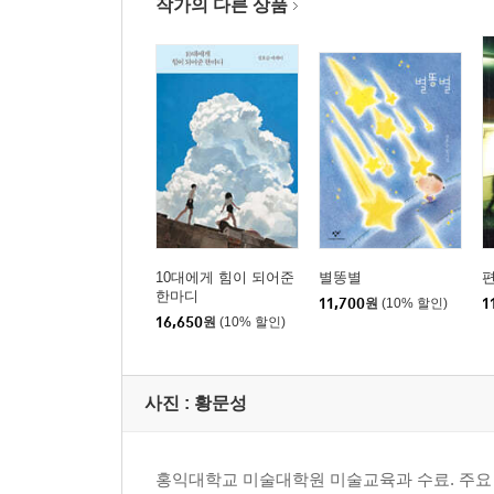
작가의 다른 상품
적은 친구보다 소중하다
꽃 한 송이가 밥 한 그릇보다 더 귀할 수 있다
하버드대 졸업장보다 독서하는 습관이 더 중요하다
손해 보는 것이 이익이다
밤하늘은 별을 사랑해도 자신을 온통 별로 채우지 
사람은 때때로 홀로 있을 줄 알아야 한다
미래는 하나가 아니라 여러 개다
지금이 바로 그때다
고통은 그 의미를 찾는 순간 더 이상 고통이 아니다
용서는 신의 몫이다
10대에게 힘이 되어준
별똥별
희망을 잃는 것은 죄악이다
한마디
11,700
원
(10% 할인)
1
16,650
원
(10% 할인)
행복할 때는 매달리지 말고 불행할 때는 받아들여
아무도 미워하지 않고 살게 되기를 바라지 말라
사진 : 황문성
제3부 길이 끝나는 곳에 길은 있다
종이 한 장 자르는 데 도끼질 하지 마라
홍익대학교 미술대학원 미술교육과 수료. 주요 