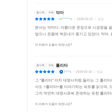
르몽드 선정 ‘세기의 명저 100’
모던라이브러리 선정 ‘20세기 100대 영문학’
악마
종이책
구매
m*******o
2026-02-22
신고
|
|
|
■ 관련 서평
본서는 악마다. 아름다운 문장으로 시궁창을 걸
덮으니 온몸에 썩은내가 풍기고 있었다. 악마. 본
우리를 구원하는 빛나는 작품. 앞뒤 재지 않고 끝없
『롤리타』는 무엇보다 에로틱한 소설이다. 하지만 
이 리뷰가 도움이 되었나요?
강렬하게 아름답고 열정적이며 걷잡을 수 없이 재미
인간 정신을 고양시키는 위대한 소설. _가디언
우리 시대의 걸작 중 하나. 비운을 타고난 가련한 
롤리타
종이책
구매
그와 떠나는 지옥행이라면 이유 불문 동행해 마땅하
t****s
2026-02-16
신고
|
|
|
예술과 언어에 대한 소설로, 그것의 완벽함을 보여준
_리디아 키슬링(PEN American Center)
그 “롤리타” 마치 대명사처럼 들리는 그 롤리타
즉각적인 반응을 이끌어내고 깊은 성찰로 이끄는 
서도 <롤리타>를 이야기하는 파트를 읽으며, 드디
『롤리타』의 언어는 놀랍다. 마치 『율리시스』나 
그저 막연히 대명사로써 존재하는 듯한 롤리타라는
고급 세단을 타고 가는 지옥으로의 여행. _살롱 매
이 리뷰가 도움이 되었나요?
금세기를 통틀어 유일하게 설득력 있는 러브스토리.