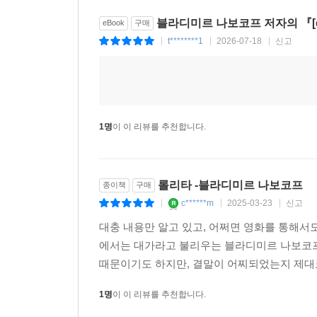
드러난다.
블라디미르 나보코프 저자의 『[e
eBook
구매
t********1
2026-07-18
신고
|
|
|
『롤리타』를 우리말로 옮기는 과정은 시종 살얼음
강한 문장이라 조금만 열어두면 향기가 다 날아
때문이기도 하지만, 더 큰 문제는 얼마만큼 드러
주인공은 감추고 싶어한다고 표현하면 말이 될까? 아
찾는 일에 중점을 두었다. (541~542쪽)
1명
이 이 리뷰를 추천합니다.
“아름답고 환상적인 표현조차도 교과서처럼 정확
김진준의 섬세한 번역으로 기존 번역 판본들에 비해 
롤리타 -블라디미르 나보코프
종이책
구매
c******m
2025-03-23
신고
|
|
|
뿐만 아니라 『로쟈의 인문학 서재』『로쟈의 세계
대충 내용만 알고 있고, 어쩌면 영화를 통해서도
출생부터 파국에 일으기까지의 과정을 일목요연하게
에서는 대가라고 불리우는 블라디미르 나보코프
편의 로드무비를 방불케 하는 롤리타와 험버트의 
때문이기도 하지만, 결말이 어찌되었는지 제대로 읽
보다 생생하고 입체적으로 따라 읽을 수 있을 것이다
1명
이 이 리뷰를 추천합니다.
타임 선정 ‘20세기 100대 영문소설’