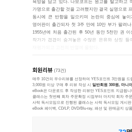
욕망을 담고 있다. 나보코프는 원고를 탈고하고 
밟힌 데이지꽃과 땀냄새를 풍기는) 어린 하녀처럼
가명으로 출간할 것을 고려했지만 결국 실명으로 
하고, 그런가 하면 그 짙은 사향 냄새와 진흙탕 속에
동시에 큰 반향을 일으키며 논란의 중심에 놓이
하느님, 오 하느님. 그리고 가장 중요한 것은 그녀
영어판이 출간되자 첫 3주 만에 10만 부가 팔려나
무엇보다 소중한 존재가 되었다는 사실이다. --- p.7
1955년에 처음 출간된 후 50년 동안 5천만 
작가가 겹겹이 숨겨놓은 수많은 은유와 상징 
내가 미친 듯이 소유해버린 것은 그녀가 아니라 나 
재평가되고 고전의 반열에 올랐다.
타였다. --- p.103
그 운명의 여름날, 꿈에 그리던 나의 님펫을 만났다
님펫을 어루만질 때의 희열에 견줄 만한 기쁨은 지상
회원리뷰
롤리타, 나의 연인, 나의 사랑, 나의 생명……
(73건)
우리가 아무리 말다툼을 해도, 그녀가 심통을 부려도
매주 10건의 우수리뷰를 선정하여 YES포인트 3만원을 드
지독하게 절망적일지라도 나는 스스로 선택한 낙원에
3,000원 이상 구매 후 리뷰 작성 시
일반회원 300원, 마니아
열세 살 때 자신이 처음 사랑한 여자친구가 병에 걸
원이었다. --- pp.265-266
eBook은 다운로드 후 작성한 리뷰만 YES포인트 지급됩니
못한 첫사랑의 후유증으로 그는 사춘기 이전이나 
클래스는 첫번째 회차 주문확정 시점부터 마지막 회차 주문
이끌리고, 그들에게 사랑의 욕망을 느끼게 된다.
사락 독서모임으로 진행된 클래스는 사락 독서모임 게시판
나는 너를 사랑했다. 내 비록 다리가 다섯 달린 괴
롤리타를 만나 그녀에게 완전히 매혹당한다. 험버
eBook 페이백, CD/LP, DVD/Blu-ray, 패션 및 판매금
만, 그래도 너를 사랑했다, 너를 사랑했다! 그리고
누비면서 사랑을 나눈다. 그러나 롤리타는 어느 
타, 씩씩한 돌리 스킬러. --- p.458
타락시켰다는 생각에 그를 찾아가 복수한 후 체포
72
명
홀아비의 고백’이라는 부제가 붙은 이 소설이 바로 