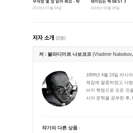
무작정 몇 장 읽어 봐요 - 박
재미있는 책 BEST 3
소정 편
2019년 07월 04일
2018년 03월 29일
저자 소개
(2명)
저 :
블라디미르 나보코프
(Vladimir Naboko
1899년 4월 23일 
채집에 열중하였고 사랑에
비키 혁명으로 모든 것
시아 문학을 공부한 후, 
작가의 다른 상품