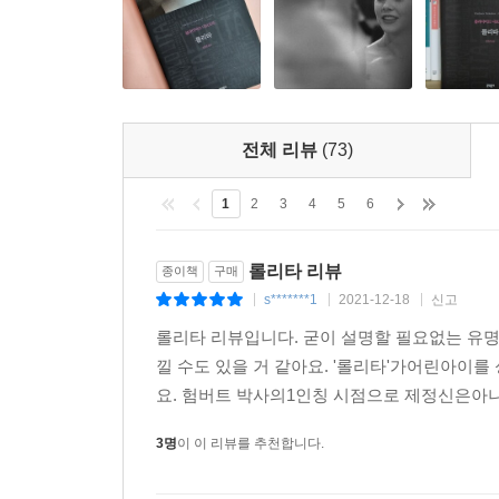
재확인시켜준다. “지금 나는 들소와 천사를, 오래
너와 내가 함께 불멸을 누리는 길은 이것뿐이구나, 
‘롤리타 콤플렉스’라는 용어까지 낳은 『롤리타』는 1
의해 다시 영화로 만들어졌다. 그리고 대중가요를
전체 리뷰
(73)
‘롤리타’는 나이 든 남자를 매료시키는 소녀를 표
험버트에게 롤리타가 불멸의 연인이 되었듯이, 나보
1
2
3
4
5
6
새로운 번역으로 생생하게 살아 움직이는 롤리타
롤리타 리뷰
종이책
구매
s*******1
2021-12-18
신고
|
|
|
문학동네에서 새롭게 펴내는 『롤리타』는 살만 루
롤리타 리뷰입니다. 굳이 설명할 필요없는 유
출간된 십여 가지 『롤리타』 판본과 주해본을 참조
낄 수도 있을 거 같아요. '롤리타'가어린아이
패러디와 언어유희로 유명한 나보코프의 걸작인 만큼 
요. 험버트 박사의1인칭 시점으로 제정신은아
개에 달하는 풍부한 주석을 달았다. 이 과정에서
나보코프협회 운영위원이기도 한 그는 일본 내 나
3명
이 이 리뷰를 추천합니다.
경력 20년의 베테랑 번역가가“번역인생에서 가장