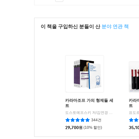
이 책을 구입하신 분들이 산
분야 연관 책
카라마조프 가의 형제들 세
카라
트
트
도스토예프스키 저/김연경 역
민음사
|
344건
29,700
원
(10% 할인)
35,1