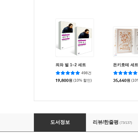
죄와 벌 1~2 세트
돈키호테 세
498건
19,800
원
(10% 할인)
35,640
원
(1
롤리타
도서정보
리뷰/한줄평
(73/137)