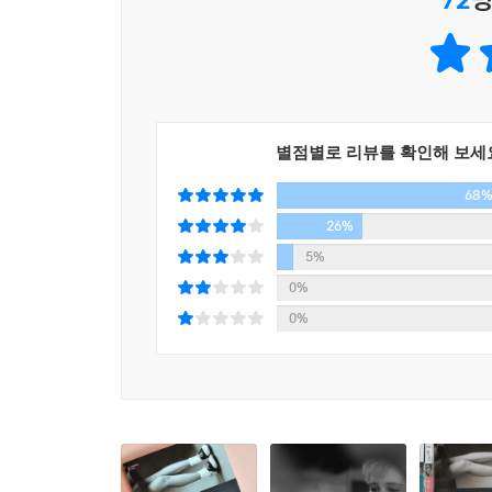
우리가 기괴하고 짐승 같은 동거생활을 하는 동안
러디 같은 관계보다는 낫다고 생각하게 되었다. 내가 이
‘롤리타’란 이름의 호명에서 시작된 소설 『롤리타』
시를 쓰듯이 산문을 쓰는 작가답게 나보코프는 
지금 나는 들소와 천사를, 오래도록 변하지 않는 물
곳곳에서 재치 있는 언어유희와 반어적인 표현을 
멸을 누리는 길은 이것뿐이구나, 나의 롤리타.
프로이트 이론을 가차 없이 조롱하고 풍자한다.
별점별로 리뷰를 확인해 보세
--- p.497
68
언어의 마술사 나보코프의 최고 걸작
환희와 절망이 빚어낸 숨막히는 언어유희
26%
5%
“나는 교훈적인 소설은 읽지도 않고 쓰지도 않는다.
0%
_블라디미르 나보코프
0%
나보코프의 고백에 따르면 그는 『롤리타』를 195
벌어지자 처음엔 『앵커 리뷰』에 실은「『롤리타』
또는 작가에 대한 정보를 얻으려고 문학작품을 연
데 있다고 말한다. 나보코프는 험버트의 입을 빌
없으며“님펫들의 위험천만한 마력을 영원히 붙잡아