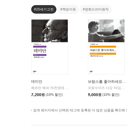
#20세기고전
#책읽아웃
#영화드라마원작
데미안
브람스를 좋아하세요...
헤르만 헤세 저/전영애 역
민음사
프랑수아즈 사강 저/김남주 역
|
7,200
원
(10% 할인)
9,000
원
(10% 할인)
검색 페이지에서 선택된 태그에 등록된 더 많은 상품을 확인해 