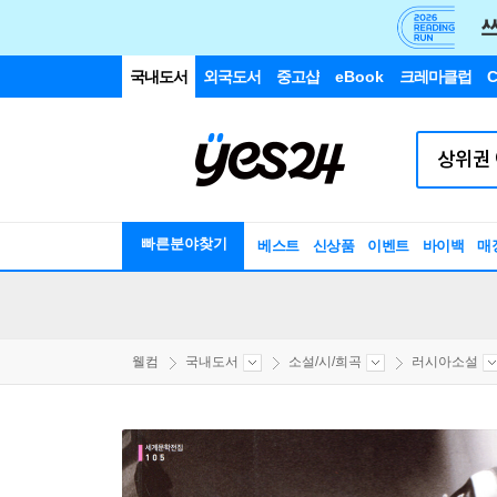
국내도서
외국도서
중고샵
eBook
크레마클럽
C
빠른분야찾기
베스트
신상품
이벤트
바이백
매
웰컴
국내도서
소설/시/희곡
러시아소설