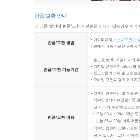
반품/교환 안내
※ 상품 설명에 반품/교환과 관련한 안내가 있는경우 아래 
마이페이지 >
반품/교환 신청
반품/교환 방법
판매자 배송 상품은 판매자와
출고 완료 후 10일 이내의 
디지털 콘텐츠인 eBook의 
반품/교환 가능기간
중고상품의 경우 출고 완료일
모바일 쿠폰의 경우 유효기간(
고객의 단순변심 및 착오구
직수입양서/직수입일서중 일
단, 아래의 주문/취소 조건인
오늘 00시 ~ 06시 30분 
반품/교환 비용
오늘 06시 30분 이후 주문
직수입 음반/영상물/기프트 
단, 당일 00시~13시 사이