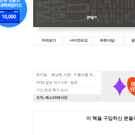
미리보기
사이즈비교
파트너샵
공
뮤지컬 〈휴남동 서점〉X 황보름 작가 북토크
2026 젊은 작가 1위 : 청예
기간 한정 특가 도서
오직, 예스24에서만
이 책을 구입하신 분