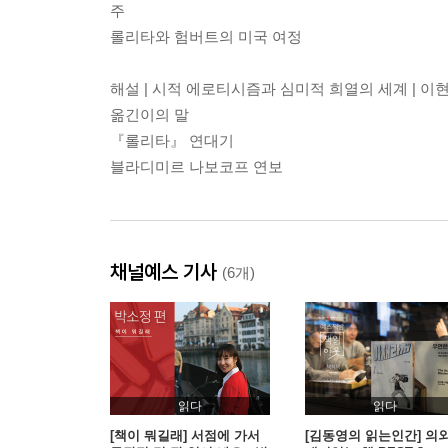
주
롤리타와 험버트의 미국 여정
해설 | 시적 에로티시즘과 심미적 희열의 세계 | 이
옮긴이의 말
『롤리타』 연대기
블라디미르 나보코프 연보
채널예스 기사
(6개)
읽다
읽다
[책이 뭐길래] 서점에 가서
[김동영의 읽는인간] 의