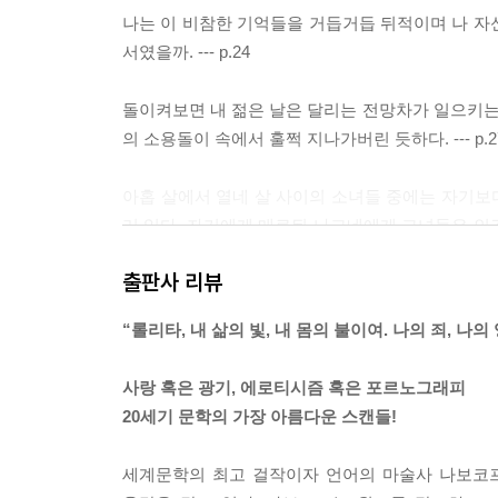
나는 이 비참한 기억들을 거듭거듭 뒤적이며 나 자신
서였을까. --- p.24
돌이켜보면 내 젊은 날은 달리는 전망차가 일으키
의 소용돌이 속에서 훌쩍 지나가버린 듯하다. --- p.2
아홉 살에서 열네 살 사이의 소녀들 중에는 자기보다
러 있다. 자기에게 매료된 나그네에게 그녀들은 인간
고 싶다. (…) 야릇한 기품, 종잡을 수 없고 변
출판사 리뷰
기준이다. 롤리타와 같은 부류는 남들이 들어갈 
세계에 훨씬 더 종속된 채 살아간다. --- p.29
“롤리타, 내 삶의 빛, 내 몸의 불이여. 나의 죄, 나의
그녀를 알아보는 찰나에 섬광처럼 떠올랐던 그 영상,
사랑 혹은 광기, 에로티시즘 혹은 포르노그래피
내 영혼의 진공은 그녀의 빛나는 아름다움을 구석구
20세기 문학의 가장 아름다운 스캔들!
겠지만 잠시 후 이 새로운 소녀, 이 롤리타, 나의 롤리
세계문학의 최고 걸작이자 언어의 마술사 나보코프
나의 롤리타는 꿈 많은 천진함과 섬뜩한 천박함을 동