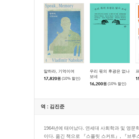
말하라, 기억이여
우리 몫의 후광은 없나
보네
17,820
원
(10% 할인)
1
16,200
원
(10% 할인)
역 :
김진준
1964년에 태어났다. 연세대 사회학과 및 영
이다. 옮긴 책으로 『스플릿 스커트』, 『브루