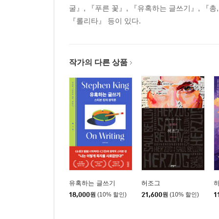
굴』, 『푸른 꽃』, 『유혹하는 글쓰기』, 『총
『롤리타』 등이 있다.
작가의 다른 상품
유혹하는 글쓰기
허조그
하
18,000
원
(10% 할인)
21,600
원
(10% 할인)
1