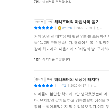
7명
이 이 리뷰를 추천합니다.
헤르미온느와 더불어 ‘덤블도어의 군대’라는 모임을
뒤집어쓰고 마법부의 감시를 피해 몸을 감춘다. 
친구들과 구출 작전을 개시한다.
해리포터와 마법사의 돌 2
종이책
구매
e*****n
2020-12-29
신고
|
|
|
6탄 『해리포터와 혼혈 왕자』
볼드모트의 영향력이 커지는 가운데 마법사 세계와
거의 20년 전 대학생 때 봤던 영화를 초등학생
취임한 슬러그혼은 마법약 과목을 가르치고, 스네
돌" 1, 2권 구매했습니다. 영화에선 볼 수 
별칭을 가진 소년이 쓰던 책을 받게 되고, 그 책
감이 최고네요. 다음시리즈 "비밀의 방" 구매하
과거의 기억들을 보여주며 볼드모트가 자신의 영혼
1명
이 이 리뷰를 추천합니다.
볼드모트가 어린 시절 들렀던 동굴을 찾지만 별
맞닥뜨리고, 뼈아픈 상실을 경험하게 된다.
해리포터의 세상에 빠지다
종이책
구매
7탄 『해리포터와 죽음의 성물』
h****2
2020-04-17
신고
열일곱 살이 되기 직전, 더즐리 가에 걸린 보호마
|
|
|
덤블도어의 뜻을 이어 호크룩스를 찾기로 결심한다.
아이들이 볼만한 책이라고만 생각했었는데 어느
존재하며 그중 하나인 딱총나무 지팡이는 볼드모트
다. 유치할것 같기도 하고 엉뚱발랄한 상상을 
성물이 어디 있는지, 볼드모트와 대적할 방도는 
광하는 책이되었는지 알수 있을것 같다.이제 두권