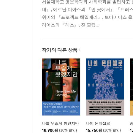
서울대학교 영문학과와 사회학과를 졸업하고 동
내』, 에르난 디아스의 『먼 곳에서』 『트러스
위어의 『프로젝트 헤일메리』, 토바이어스 울프의
리어스의 『레스』, 진 필립...
작가의 다른 상품
나를 우습게 봤겠지만
나의 몬티셀로
18,900
원
(10% 할인)
15,750
원
(10% 할인)
1