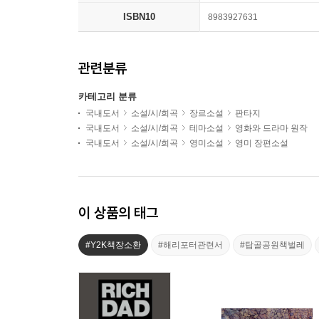
ISBN10
8983927631
관련분류
카테고리 분류
국내도서
소설/시/희곡
장르소설
판타지
국내도서
소설/시/희곡
테마소설
영화와 드라마 원작
국내도서
소설/시/희곡
영미소설
영미 장편소설
이 상품의 태그
#Y2K책장소환
#해리포터관련서
#탑골공원책벌레