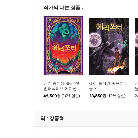
작가의 다른 상품
해리 포터와 불의 잔 :
해리 포터와 죽음의 성
해
인터랙티브 에디션
물 2
물
49,500
원
(10% 할인)
23,850
원
(10% 할인)
2
역 :
강동혁