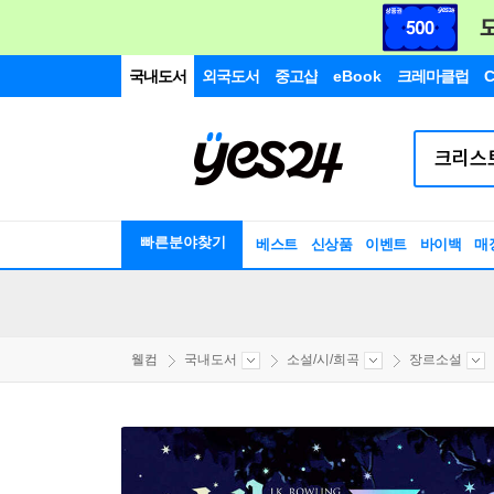
국내도서
외국도서
중고샵
eBook
크레마클럽
C
빠른분야찾기
베스트
신상품
이벤트
바이백
매
웰컴
국내도서
소설/시/희곡
장르소설