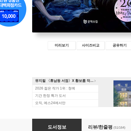
미리보기
사이즈비교
공유하기
뮤지컬 〈휴남동 서점〉X 황보름 작가 북토크
2026 젊은 작가 1위 : 청예
기간 한정 특가 도서
오직, 예스24에서만
해리포터와 마법사의 돌 2
도서정보
리뷰/한줄평
(51/164)