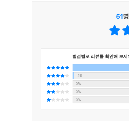
역자는 해리 포터를 처음 만나는 어린 세대가 20
기쁨을 만끽할 수 있도록 고전의 깊이로 담아냈다.
51
명
[해리포터 시리즈]의 줄거리
1탄 『해리포터와 마법사의 돌』
어둠의 마왕 볼드모트에게 부모를 잃고 홀로 살아남
손에 길러지며 불우한 어린 시절을 보낸다. 열한 
별점별로 리뷰를 확인해 보세
입학해 헤르미온느 그레인저, 론 위즐리라는 친구들
2탄 『해리포터와 비밀의 방』
2%
더즐리 이모부네 집에서 끔찍한 방학을 보내던 
0%
호그와트로 돌아간 해리는 머글 출신 아이들을 대
0%
풀어줬다는 소문이 돌고, 해리는 뱀의 말을 할 
0%
되고 론의 동생 지니가 납치당해 사라지자, 해리와 
3탄 『해리포터와 아즈카반의 죄수』
여느 때처럼 괴로운 여름방학을 보내던 해리는 심