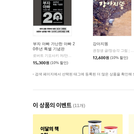
부자 아빠 가난한 아빠 2
강아지똥
0주년 특별 기념판
권정생 글/정승각 그림
길
|
로버트 기요사키 저/안진환 역
민음인
|
12,600
원
(10% 할인)
15,300
원
(10% 할인)
검색 페이지에서 선택된 태그에 등록된 더 많은 상품을 확인해 
이 상품의 이벤트
(11개)