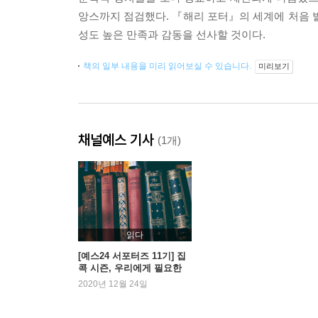
앙스까지 점검했다. 『해리 포터』의 세계에 처음 
성도 높은 만족과 감동을 선사할 것이다.
책의 일부 내용을 미리 읽어보실 수 있습니다.
미리보기
채널예스 기사
(1개)
읽다
[예스24 서포터즈 11기] 집
콕 시즌, 우리에게 필요한
‘판타지’ 시리즈
2020년 12월 24일