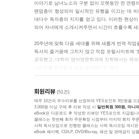
이야기로 남녀노소의 구분 없이 오랫동안 전 연령의
팬덤층이 형성되어 일시적인 유행을 이끄는 데 비
대다수 독자층의 지지를 얻고 있다. 이러한 현상이
되어 자녀에게 소개시켜주면서 시간이 흐를수록 새
20주년에 맞춰 다음 세대를 위해 새롭게 번역 작업을
독서의 즐거움에 그치지 않고 직접 포털사이트에 ‘
공유했고, 대학의 영어영문학과에 진학해서는 제프
시리즈를 친구들과 비교·분석하기도 했다.
한편으로 그는 성인이 되어 원서를 접하게 되면서 독
회원리뷰
전문적인 장르로 인정받지 못했고, 호그와트에 입학
(51건)
공고한 선입견을 떼어 낼 수 없었다. 그 때문에 기
매주 10건의 우수리뷰를 선정하여 YES포인트 3만원을 드
3,000원 이상 구매 후 리뷰 작성 시
일반회원 300원, 마니아
번역 과정에서 어휘를 조절해야 했다. 역자는 성인
eBook은 다운로드 후 작성한 리뷰만 YES포인트 지급됩니
비유적인 표현은 물론 의도를 독자들이 생생하게 느
클래스는 첫번째 회차 주문확정 시점부터 마지막 회차 주문
차이 또한 꼼꼼하게 검토하고 크고 작은 톱니바퀴를
사락 독서모임으로 진행된 클래스는 사락 독서모임 게시판
eBook 페이백, CD/LP, DVD/Blu-ray, 패션 및 판매금