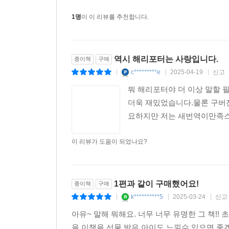
해리와 친구들은 죽음을 먹는 자들이 장악하고 있는
1명
이 이 리뷰를 추천합니다.
역시 해리포터는 사랑입니다.
종이책
구매
c*********e
2025-04-19
신고
|
|
|
뭐 해리포터야 더 이상 말할
더욱 재밌었습니다.물론 구버
요하지만 저는 새번역이만족
이 리뷰가 도움이 되었나요?
1편과 같이 구매했어요!
종이책
구매
k**********5
2025-03-24
신고
|
|
|
아유~ 말해 뭐해요. 너무 너무 유명한 그 책!
을 이책을 선물 받은 아이도 느낄수 있으면 좋