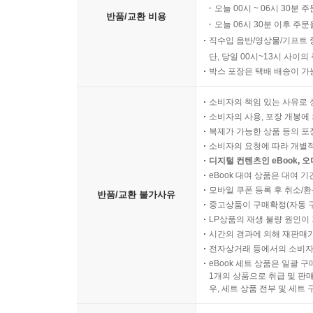
오늘 00시 ~ 06시 30분 
반품/교환 비용
오늘 06시 30분 이후 주문
직수입 음반/영상물/기프트 
단, 당일 00시~13시 사이
박스 포장은 택배 배송이 가
소비자의 책임 있는 사유로 
소비자의 사용, 포장 개봉에 
복제가 가능한 상품 등의 포장을 
소비자의 요청에 따라 개별
디지털 컨텐츠인 eBook, 
eBook 대여 상품은 대여 기
모바일 쿠폰 등록 후 취소/환
반품/교환 불가사유
중고상품이 구매확정(자동 
LP상품의 재생 불량 원인이 기
시간의 경과에 의해 재판매가
전자상거래 등에서의 소비자
eBook 세트 상품은 일괄 
1개의 상품으로 취급 및 판매
우, 세트 상품 전부 및 세트