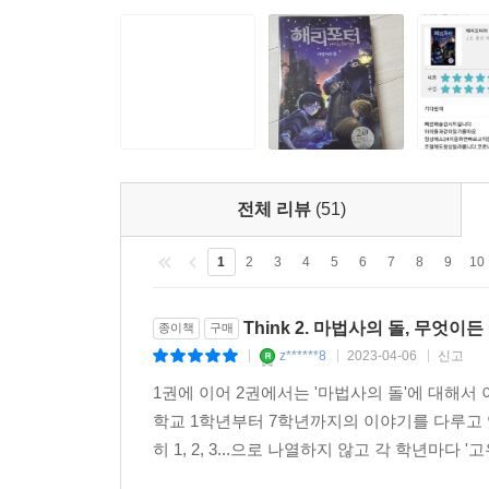
뛰쳐나온 해리는 퇴학당할지도 모른다는 생각에 상심
수감되어 있던 악명 높은 살인자, 시리우스 블
호그와트로 돌아가자, 시리우스 블랙이 침입한 흔
해리는 단짝 친구들과 함께 시리우스 블랙을 찾아나
4탄 『해리포터와 불의 잔』
마법사 세계의 최대 게임인 퀴디치 월드컵 중 볼드
전체 리뷰
(51)
떠는 가운데 호그와트에서는 유럽의 유명한 세 마법
출전할 수 없을 정도로 위험한 이 대회에 이미 
1
2
3
4
5
6
7
8
9
10
해리가 또 뽑혀 구설수에 오른다. 누가 불의 잔을 
우승컵을 잡은 케드릭과 해리는 볼드모트가 있는 
Think 2. 마법사의 돌, 무엇
종이책
구매
자리를 간신히 탈출하여 다시 호그와트로 돌아온다
z******8
2023-04-06
신고
|
|
|
1권에 이어 2권에서는 '마법사의 돌'에 대해
5탄 『해리포터와 불사조 기사단』
학교 1학년부터 7학년까지의 이야기를 다루고 
사사건건 해리를 괴롭히는 사촌 두들리와 다투다 
히 1, 2, 3...으로 나열하지 않고 각 학년마다 
비밀 본부로 가게 된다. 볼드모트에 대항하는 비
마법부 장관의 심복인 돌로레스 제인 엄브릿지가