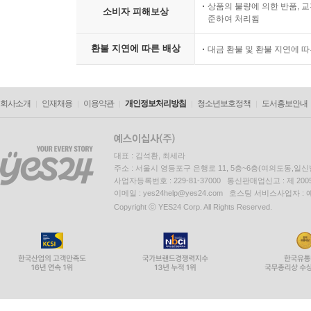
상품의 불량에 의한 반품, 교
소비자 피해보상
준하여 처리됨
환불 지연에 따른 배상
대금 환불 및 환불 지연에 
회사소개
인재채용
이용약관
개인정보처리방침
청소년보호정책
도서홍보안내
대표 : 김석환, 최세라
주소 : 서울시 영등포구 은행로 11, 5층~6층(여의도동,일신
사업자등록번호 : 229-81-37000 통신판매업신고 : 제 200
이메일 : yes24help@yes24.com 호스팅 서비스사업자 :
Copyright ⓒ YES24 Corp. All Rights Reserved.