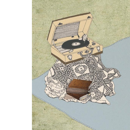
착한 사람들에 의한 착한 세상
투자 회수 가치
우리는 모두 섬이다
그리운 칭찬
익숙함을 놓아버린다는 것
녹차와 김
규칙놀이
균열
사라져버린 이야기들
그래도 나는 하지 않았어
우리는 누구나 선택한 삶을 살아간다, 기본적으로
4. 나를, 실망시키지 않았으면 좋겠
나는 이런 어른과의 만남이 즐겁다
형편없는 작가, 제법 괜찮은 작가, 훌륭한 작가, 위
뭘 그렇게 놀래
다른 꿈은 엄두조차 나지 않으니까
무모한 도전