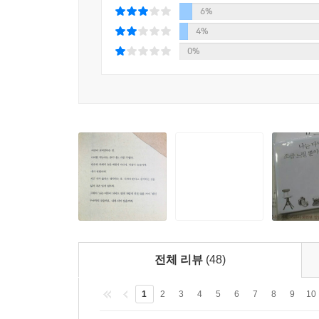
징징대는 나 자신에게 짜증내본 적 있다면. 나 
6%
컴퓨터 모니터에 하얀 한글창을 띄워놓고 있으면, 뭐
실망할까봐 두려워 어떤 시도도 하지 못한 채 미루기
4%
늘도 공치면 안 되는데.’ 마음이 또 바빠졌다. 그럼
0%
라도 듣자, 쉴 새 없이 내 안에 정보들을 쑤셔 넣어
머리가 아팠다. 어떤 날엔 하루 종일 두통이 가시질
사라진 ‘멍 때리는 시간’을 나는 인지하지 못하고 있
마음이, 너무 바빠서. -「마음이, 너무 바빠서」 중
어른이 되어간다는 것, 나이를 먹는다는 것이 나는 
옳다고 생각하는 것, 지켜야 한다고 생각하는 것을 잃
가의 모습으로, 내가 되어 있을까봐.
나는 10년 후 20년 후 그보다 더 후에도,
글을 쓰고 있었으면 좋겠다. 지금의 내가 꿈꾸는 글
나는 10년 후 20년 후 그보다 더 후에도,
전체 리뷰
(48)
좋은 사람이었으면 좋겠다. 지금의 내가 생각하는 
1
2
3
4
5
6
7
8
9
10
어쩌면 나는 아직,