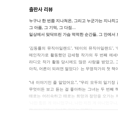
그 소멸을 직시하게 되는 순간.’
출판사 리뷰
그래서 나는 조금 슬퍼지고 말았던 것 같다.
누구나 한 번쯤 지나쳐온, 그리고 누군가는 지나치
왠지, 보고 싶지 않은 순간을 봐버린 느낌.
그 아픔, 그 기억, 그 다짐…
왠지, 보지 않아도 될 순간을 봐버린 느낌.
일상에서 맞닥뜨린 가슴 먹먹한 순간들, 그 안에서 
가로등이 꺼지는 순간.
‘김동률의 뮤직아일랜드’, ‘테이의 뮤직아일랜드’,
빛을 잃은 그림과 다시 마주하던 순간.
메인작가로 활동했던 강세형 작가의 두 번째 에세
그리고,
라디오 작가 활동 당시에도 많은 사랑을 받았고,
더 이상 반짝이지 않던 그 사람을, 처음 깨닫게 된 순
아직, 어른이 되려면 멀었다》는 무명작가의 첫 책
그렇게 내 안의 가로등 하나가, 꺼지는 순간을. -
“내 이야기인 줄 알았어요.”, “우리 모두의 일기장
무엇이든 보고 듣는 걸 좋아하는 그녀는 두 번째 책
우리는 누구나 내가 가지지 못한 타인의 것을 부러
때로는 어리숙하고 때로는 희망과 절망을 오가는 자
그런데 나는 그 많은 타인의 것들 중,
‘나만 힘든 게 아니었구나, 나만 지친 게 아니었구나
굳이 내가 절대 가질 수 없는 것만을 딱 집어 부러워
책 머리글에서 강세형 작가는 말했다.
“한순간 불현듯 내가 참 더디고 느리다는 생각이 들