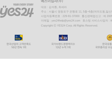
대표 : 김석환, 최세라
주소 : 서울시 영등포구 은행로 11, 5층~6층(여의도동,일신
사업자등록번호 : 229-81-37000 통신판매업신고 : 제 200
이메일 : yes24help@yes24.com 호스팅 서비스사업자 :
Copyright ⓒ YES24 Corp. All Rights Reserved.