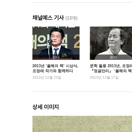
2. 우리가 끊임없이 타인을 찾아 헤매는 이유
채널예스 기사
너무 많은 일기장
(13개)
나는 참 평범하구나
나는 원래……
뒤집을 수 없는 관계
세상에서 가장 부러운 커플
홀로 북극에 버려진 펭귄
읽다
읽다
소멸의 순간
2013년 ‘올해의 책’ 시상식,
문학 돌풍 2013년, 조정
조정래 작가와 함께하다
『정글만리』 ‘올해의 책’
꼬박 일 분간의 지극한 행복
위
2013년 12월 23일
2013년 12월 17일
친구의 연애
죽어버린 시계, 죽어버린 관계
우리가 끊임없이 타인을 찾아 헤매는 이유
그 시절 그 모습 그대로
상세 이미지
3. 우리는 모두 섬이다
마음이, 너무 바빠서