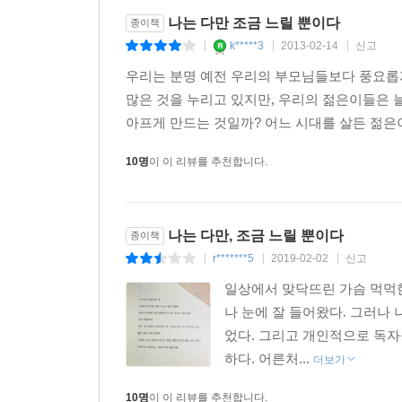
지금의 내가 꿈꾸는 글은
나는 다만 조금 느릴 뿐이다
종이책
쓰고 있지도 못하고
k*****3
2013-02-14
신고
|
|
|
지금의 내가 생각하는 좋은 사람에는
우리는 분명 예전 우리의 부모님들보다 풍요롭
미치지 못하고 있는지도 모르지만,
많은 것을 누리고 있지만, 우리의 젊은이들은 
10년 후 20년 후 그보다 더 후의 내가
아프게 만드는 것일까? 어느 시대를 살든 젊은
지금의 나에서, 지금의 기준으로, 더 후진 사람이 되
10명
이 이 리뷰를 추천합니다.
그래서 지금의 나를 알고 있는 누군가와
아주 오랜 시간 후 다시 마주하게 됐을 때,
그를 실망시키지 않았으면 좋겠다.
나는 다만, 조금 느릴 뿐이다
종이책
나를, 실망시키지 않았으면 좋겠다.-「나를, 실망
r*******5
2019-02-02
신고
|
|
|
일상에서 맞닥뜨린 가슴 먹먹한
나는, 두려웠던 걸지도 모르겠다.
나 눈에 잘 들어왔다. 그러나
무언가를 쓰고 싶으면서도, 그래서 라디오 원고를 쓰
었다. 그리고 개인적으로 독자
말하게 되는 순간, 모든 것이 들통 나 버릴까봐. 나
하다. 어른처...
더보기
나는 좋은 글을 쓸 수 없는 사람이라는 게, 그러니까
봐 나는 내내 두려웠던 걸지도 모르겠다.-「작가 
10명
이 이 리뷰를 추천합니다.