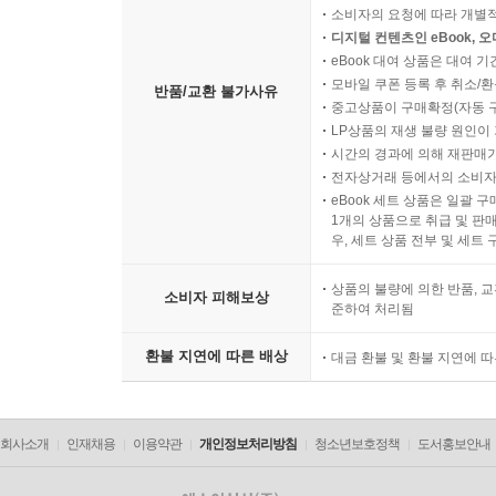
소비자의 요청에 따라 개별
디지털 컨텐츠인 eBook, 
eBook 대여 상품은 대여 기
모바일 쿠폰 등록 후 취소/환
반품/교환 불가사유
중고상품이 구매확정(자동 
LP상품의 재생 불량 원인이 기
시간의 경과에 의해 재판매가
전자상거래 등에서의 소비자
eBook 세트 상품은 일괄 
1개의 상품으로 취급 및 판매
우, 세트 상품 전부 및 세트
상품의 불량에 의한 반품, 교
소비자 피해보상
준하여 처리됨
환불 지연에 따른 배상
대금 환불 및 환불 지연에 
회사소개
인재채용
이용약관
개인정보처리방침
청소년보호정책
도서홍보안내