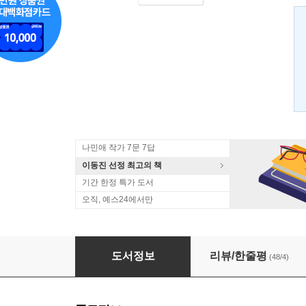
나민애 작가 7문 7답
이동진 선정 최고의 책
기간 한정 특가 도서
오직, 예스24에서만
나는 다만, 조금 느릴 뿐이다
도서정보
리뷰/한줄평
(48/4)