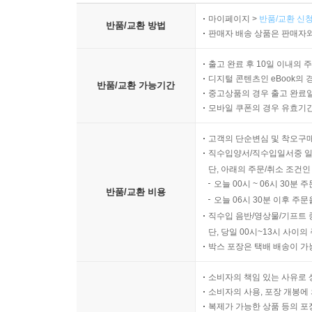
마이페이지 >
반품/교환 신청
반품/교환 방법
판매자 배송 상품은 판매자와
출고 완료 후 10일 이내의 
디지털 콘텐츠인 eBook의 
반품/교환 가능기간
중고상품의 경우 출고 완료일
모바일 쿠폰의 경우 유효기간(
고객의 단순변심 및 착오구
직수입양서/직수입일서중 일
단, 아래의 주문/취소 조건인
오늘 00시 ~ 06시 30분 
반품/교환 비용
오늘 06시 30분 이후 주문
직수입 음반/영상물/기프트 
단, 당일 00시~13시 사이
박스 포장은 택배 배송이 가
소비자의 책임 있는 사유로 
소비자의 사용, 포장 개봉에 
복제가 가능한 상품 등의 포장을 