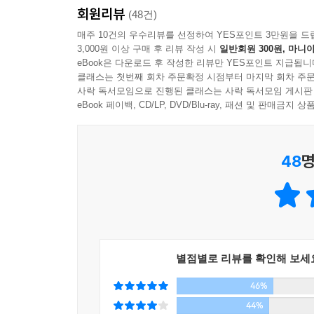
그래야 핑계 댈 수 있으니까. 그래서 나는 안 되는 
회원리뷰
사실 ‘다만, 조금 느릴 뿐’이라는.” 이 사실을 많
(48건)
가 들어갈 수 있는 다른 길이 있는데도 그쪽은 왠지 
매주 10건의 우수리뷰를 선정하여 YES포인트 3만원을 드
들은. 통행증이 있어서. 나도 그 통행증만 있었다면.
3,000원 이상 구매 후 리뷰 작성 시
일반회원 300원, 마니아
“누구나 세상에서 가장 두려운 것 중 하나는 이것이 
eBook은 다운로드 후 작성한 리뷰만 YES포인트 지급됩니
안 아픈 척, 안 힘든 척, 다 괜찮은 척…
운동을 시작해야겠다.
클래스는 첫번째 회차 주문확정 시점부터 마지막 회차 주문
세상의 속도에 맞추기 위해, 그렇게 어른처럼 보이
사락 독서모임으로 진행된 클래스는 사락 독서모임 게시판
아침에 조금 더 일찍 일어나야겠다.
당신에게 보내는 담담한 위안과 희망.
eBook 페이백, CD/LP, DVD/Blu-ray, 패션 및 판매금
내일은 조금 더 오래 앉아 있어야겠다.
부모님을 바라보며 “난 당신처럼 살고 싶어요.”라는
나에겐 이제 조금 다른 부러움이 생겼으니까.
48
명
나 자신이 너무도 평범하다는 사실에 그토록 아파했
어쩌면 이번엔 나도 손에 넣을 수 있는 것에 대한 부
얼마나 행복한지 인정하고 난 후의 설렘, 마음이 
허무….
그래서 어쩌면 지금부터가 더 힘든 싸움이 될지도 
어쨌든 이번 싸움에선, 더 이상의 핑계는 통하지 않
평범한 일상, 지난 시간 속 기억, 아름다운 삶의
조금 느릴 뿐이다》에서 아프다는 징징댐도 없이, 
관찰하고, 사색하는 시간.
별점별로 리뷰를 확인해 보세
고민했을 문제들, 그리고 흘리듯 놓쳐버린 많은 것들
나는 그것을 잊고 있었다.
46%
마음이, 너무 바빠서.
난 왜 이렇게 평범한 걸까, 난 왜 이렇게 어중간한
44%