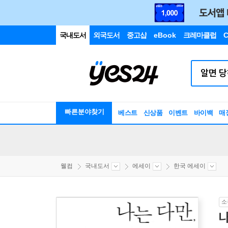
국내도서
외국도서
중고샵
eBook
크레마클럽
C
빠른분야찾기
베스트
신상품
이벤트
바이백
매
웰컴
국내도서
에세이
한국 에세이
소
나