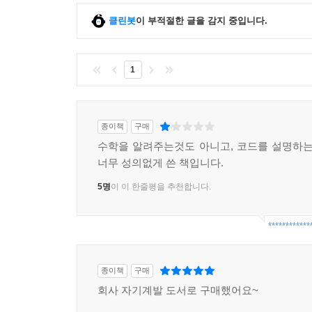
[10장 엔트로피]
클린봇
이 부적절한 글을 감지 중입니다.
_ 엔트로피의 개념을 소개하고 엔트로피가 확률변수
_ 크로스 엔트로피와 쿨백 라이블러 발산을 사용하
1
종이책
구매
수학을 알려주는것도 아니고, 코드를 설명하는
너무 성의없게 쓴 책입니다.
5명
이 이 한줄평을 추천합니다.
************
종이책
구매
회사 자기계발 도서로 구매했어요~