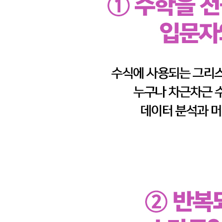
__7.2 기댓값과 확률변수의 변환
__7.3 분산과 표준편차
__7.4 다변수 확률변수
__7.5 공분산과 상관계수
__7.6 조ㄱㅓㄴ부기댓값과 예측 문제
__7.7 마치며
8장 사이파이로 공부하는 확률분포
__8.1 사이파이를 이용한 확률분포 분석
__8.2 베르누이분포와 이항분포
__8.3 카테고리분포와 다항분포
__8.4 정규분포와 중심극한정리
__8.5 스튜던트 t분포, 카이제곱분포, F분포
__8.6 다변수정규분포
__8.7 베타분포, 감마분포, 디리클레분포
__8.8 마치며