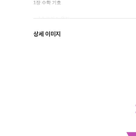
1장 수학 기호
__1.1 그리스 문자
__1.2 수열과 집합의 합과 곱
상세 이미지
__1.3 마치며
2장 넘파이(Numpy)로 공부하는 선형대수
__2.1 데이터와 행렬
__2.2 벡터와 행렬의 연산
__2.3 행렬의 성질
__2.4 선형 연립방정식과 역행렬
__2.5 마치며
3장 고급 선형대수
__3.1 선형대수와 해석기하의 기초