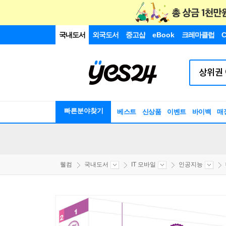
국내도서
외국도서
중고샵
eBook
크레마클럽
C
빠른분야찾기
베스트
신상품
이벤트
바이백
매
웰컴
국내도서
IT 모바일
인공지능