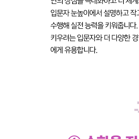
__5.2 제한조ㄱㅓㄴ이 있는 최적화 문제
__5.3 선형계획법 문제와 이차계획법 문제
__5.4 마치며
6장 공부하는 확률론 피지엠파이(pgmpy)로
__6.1 집합
__6.2 확률의 수학적 정의와 의미
__6.3 확률의 성질
__6.4 확률분포함수
__6.5 결합확률과 조ㄱㅓㄴ부확률
__6.6 베이즈 정리
__6.7 마치며
7장 확률변수와 상관관계
__7.1 확률적 데이터와 확률변수