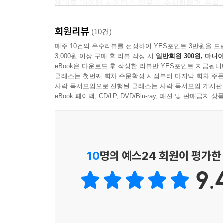
제대로 데이터 사이언스 업무를 수행하려면 수학 
_ 시본(seaborn)
아쉽게도 머신러닝 모델의 기반이 되는 수학 지식
_ 사이파이(SciPy)
이론까지를 현실 문제에 적용된 사례를 들어 코드
회원리뷰
(10건)
_ 피지엠파이(pgmpy)
것이 확실합니다.
매주 10건의 우수리뷰를 선정하여 YES포인트 3만원을 드
- 남대현 (모루랩스 데이터 사이언티스트)
3,000원 이상 구매 후 리뷰 작성 시
일반회원 300원, 마니아
이 책의 구성
eBook은 다운로드 후 작성한 리뷰만 YES포인트 지급됩니
클래스는 첫번째 회차 주문확정 시점부터 마지막 회차 주문
나름 자신을 갖고 책을 펼쳤습니다만, 읽는 내내 
사락 독서모임으로 진행된 클래스는 사락 독서모임 게시판
[0장 파이썬 설치와 사용법]
완전히 다 알지 못한 채로 책장을 넘겼었다는 것을
eBook 페이백, CD/LP, DVD/Blu-ray, 패션 및 판매금
이 책이 다른 머신러닝 이론을 다루는 책과의 
_ 파이썬과 파이썬 패키지를 설치하고 사용하는 방
알려주어 동기를 부여해준다는 겁니다.
_ 데이터 분석에 필요한 파이썬 패키지를 소개합니
“수학 공부는 눈으로 읽기만 하고 손으로 쓰지 않으
_ 아이파이썬과 주피터를 사용자에 맞게 설정하는 
모르는 부분을 손으로 써가며 천천히 다시 읽어봐
10
명의 예스24 회원이 평가한
- 공민서 (이글루시큐리티 인공지능개발팀)
[1장 수학 기호]
9.
_ 수식에 많이 쓰이는 그리스 알파벳을 읽고 쓰는 
_ 머신러닝 교과서나 논문에 자주 사용되는 수학 