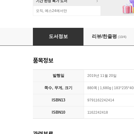
기간 한정 특가 도서
오직, 예스24에서만
김도형의 데이터 사이언스 스쿨 수학 편
도서정보
리뷰/한줄평
(10/4)
품목정보
발행일
2019년 11월 20일
쪽수, 무게, 크기
880쪽 | 1,680g | 183*235*
ISBN13
9791162242414
ISBN10
1162242418
관련분류