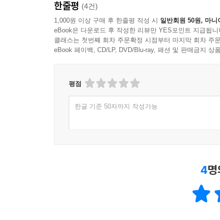
_ 표본 데이터의 기댓값, 분산의 의미와 분산의 기
한줄평
(4건)
_ 베르누이분포, 이항분포, 카테고리분포, 다항분
1,000원 이상 구매 후 한줄평 작성 시
일반회원 50원, 마니
분포의 정의와 특성, 그리고 이 분포들이 어떻게 
eBook은 다운로드 후 작성한 리뷰만 YES포인트 지급됩니
_ 확률모수 모형에 사용되는 베타분포, 디리클레분
클래스는 첫번째 회차 주문확정 시점부터 마지막 회차 주문
eBook 페이백, CD/LP, DVD/Blu-ray, 패션 및 판매금
[8장 사이파이로 공부하는 확률분포]
평점
_ 여러 확률변수가 가지는 상관관계를 어떻게 정의
_ 가장 널리 쓰이는 상관관계 모형인 다변수 정규분
한글 기준 50자까지 작성가능
_ 조건부 기댓값의 개념을 소개하고 머신러닝의 가
[9장 추정과 검정]
4
명
_ 데이터가 주어졌을 때 데이터에 기반해 판단하는
_ 가장 기본적인 데이터 기반 의사결정인 검정의 
_ 가능도의 개념과 최대 가능도 추정법을 사용하여
_ 모수 추정의 불확실성에 대해 공부하고 베이즈 