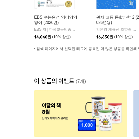
EBS 수능완성 영어영역
완자 고등 통합과학 2 (2
영어 (2026년)
026년용)
EBS 저
한국교육방송공사
김은경,채규선,조향숙 등저
|
14,040
원
(10% 할인)
16,650
원
(10% 할인)
검색 페이지에서 선택된 태그에 등록된 더 많은 상품을 확인해 
이 상품의 이벤트
(7개)