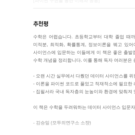
[파이썬 구현을 통한 이해와 응용]
데이터 분석과 머신러닝은 코드로 알고리즘을 구현
추천평
파이썬 코드로 구현합니다. 수학을 코드로 이용
(NumPy), 심파이(SymPy), 사이파이(SciPy)
수학은 어렵습니다. 초등학교부터 대학 졸업 때까
합니다.
미적분, 최적화, 확률통계, 정보이론을 꿰고 있어
사이언스에 입문하는 이들에게 이 책은 좋은 출발
[연습 문제 300여 문항]
수학 개념을 정리합니다. 이를 통해 독자 여러분은 
책에서 설명하는 내용을 제대로 이해하고 있는지 확
- 오랜 시간 실무에서 다뤘던 데이터 사이언스를 위
나오는 수식의 일부를 미리 풀어보는 문제입니다. 연
- 이론을 파이썬 코드로 풀었고 적재적소에 필요한
- 집필서라 국내 독자층의 눈높이와 환경에 맞춰져 
이 책에서 다루는 파이썬 패키지 이 책의 코드를 구
이 책은 수학을 두려워하는 데이터 사이언스 입문자에
_ 아이파이썬(IPython)
_ 사이킷런(Scikit-Learn)
- 김승일 (모두의연구소 소장)
_ 맷플롯립(matplotlib)
_ 넘파이(NumPy)