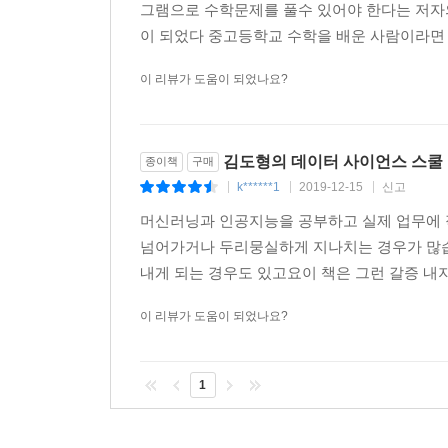
[5장 사이파이(SciPy)로 공부하는 최적화]
그램으로 수학문제를 풀수 있어야 한다는 저자의
이 되었다 중고등학교 수학을 배운 사람이라면 누
_ 최적화 문제와 최대경사법을 사용하여 최적화 문
이 리뷰가 도움이 되었나요?
_ 사이파이 패키지를 사용하여 실제로 최적화 문제
_ 등식 제한조건이나 부등식 제한조건이 있는 최적
_ 머신러닝 이외에도 여러 분야에 널리 쓰이는 LP 
김도형의 데이터 사이언스 스쿨
종이책
구매
k******1
2019-12-15
신고
|
|
|
[6장 피지엠파이(pgmpy)로 공부하는 확률론]
머신러닝과 인공지능을 공부하고 실제 업무에 
_ 확률의 수학적 정의와 빈도주의 및 베이지안 관
넘어가거나 두리뭉실하게 지나치는 경우가 많습
_ 확률분포함수가 어떤 과정을 통해 정의되었는지
내게 되는 경우도 있고요이 책은 그런 갈증 내
_ 머신러닝에서 사용하는 중요 개념인 조건부 확률
이 리뷰가 도움이 되었나요?
_ 피지엠파이 패키지를 사용하여 확률분포를 구현하
[7장 확률변수와 상관관계]
1
_ 확률변수를 사용한 데이터 모형의 개념을 배웁니