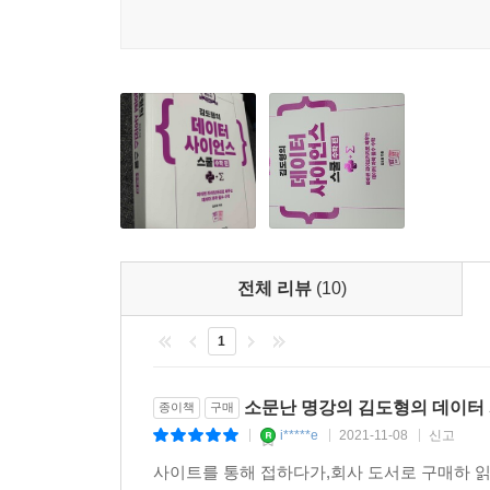
[2장 넘파이(Numpy)로 공부하는 선형대수]
_ 스칼라, 벡터, 행렬, 텐서의 의미와 기호, 넘파
_ 행렬의 연산과 성질, 그리고 연립방정식을 다룹니
[3장 고급 선형대수]
_ 기하학에서 선형대수가 어떻게 쓰이는지 알아봅니
_ 고윳값분해, 특잇값분해를 공부하고 어떤 문제에
전체 리뷰
(10)
[4장 심파이(SymPy)로 공부하는 미적분]
1
_ 머신러닝에서 자주 사용되는 함수와 그 특징을 
_ 미분과 적분 공식을 배우고 심볼연산이 가능한 
소문난 명강의 김도형의 데이터 
종이책
구매
_ 머신러닝에서 자주 사용되는 행렬의 미적분 공식
i*****e
2021-11-08
신고
|
|
|
_ 변분법 개념을 소개합니다.
사이트를 통해 접하다가,회사 도서로 구매하 읽