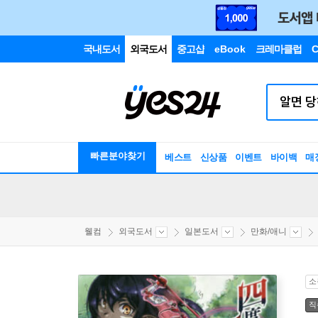
국내도서
외국도서
중고샵
eBook
크레마클럽
C
빠른분야찾기
베스트
신상품
이벤트
바이백
매
웰컴
외국도서
일본도서
만화/애니
소
직