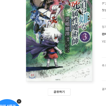
デ
첫
정
판
Y
추
결
공유하기