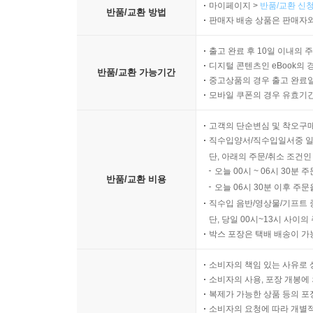
마이페이지 >
반품/교환 신청
반품/교환 방법
판매자 배송 상품은 판매자와
출고 완료 후 10일 이내의 
디지털 콘텐츠인 eBook의 
반품/교환 가능기간
중고상품의 경우 출고 완료일
모바일 쿠폰의 경우 유효기간(
고객의 단순변심 및 착오구
직수입양서/직수입일서중 일
단, 아래의 주문/취소 조건인
오늘 00시 ~ 06시 30분 
반품/교환 비용
오늘 06시 30분 이후 주문
직수입 음반/영상물/기프트 
단, 당일 00시~13시 사이
박스 포장은 택배 배송이 가
소비자의 책임 있는 사유로 
소비자의 사용, 포장 개봉에 
복제가 가능한 상품 등의 포장을 
소비자의 요청에 따라 개별