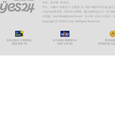
대표 : 김석환, 최세라
주소 : 서울시 영등포구 은행로 11, 5층~6층(여의도동,일신
사업자등록번호 : 229-81-37000 통신판매업신고 : 제 200
이메일 : yes24help@yes24.com 호스팅 서비스사업자 :
Copyright ⓒ YES24 Corp. All Rights Reserved.