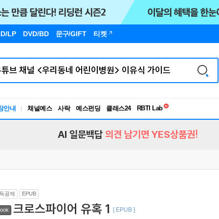
D/LP
DVD/BD
문구
/GIFT
티켓
독서유형검사
RBTI Lab
장안내
채널예스
사락
예스펀딩
클래스24
독서유형검사
AI 일문백답
의견 남기면 YES상품권!
득공제
EPUB
크로스파이어 유혹 1
[ EPUB ]
ook