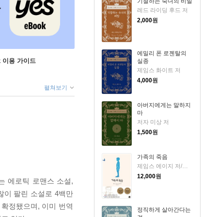
기절하는 숙녀의 비밀
레드 라이딩 후드 저
2,000
원
에밀리 폰 로젠탈의
ok 이용 가이드
실종
제임스 화이트 저
4,000
원
펼쳐보기
아버지에게는 말하지
마
저자 미상 저
1,500
원
가족의 죽음
제임스 에이지 저/문희경 역
12,000
원
 에로틱 로맨스 소설,
많이 팔린 소설로 4백만
 확정됐으며, 이미 번역
정직하게 살아간다는