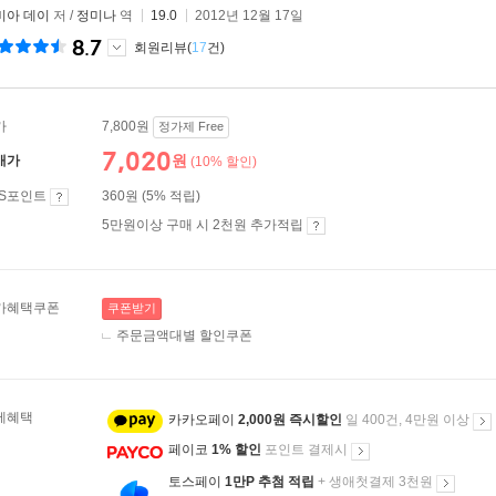
비아 데이
저 /
정미나
역
19.0
2012년 12월 17일
8.7
회원리뷰(
17
건)
가
7,800원
정가제 Free
7,020
원
매가
(10% 할인)
ES포인트
360원 (5% 적립)
5만원이상 구매 시 2천원 추가적립
가혜택쿠폰
쿠폰받기
주문금액대별 할인쿠폰
제혜택
카카오페이
2,000원 즉시할인
일 400건, 4만원 이상
페이코
1% 할인
포인트 결제시
토스페이
1만P 추첨 적립
+ 생애첫결제 3천원