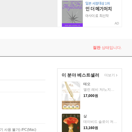
AD
절판
상태입니다.
이 분야 베스트셀러
더보기
테오
앨런 레비 저/노지양 역
17,000
원
살
데이비드 솔로이 저/송예슬 역
13,160
원
사용 불가) /PC(Mac)