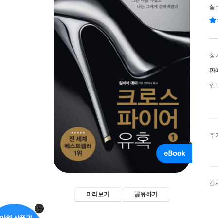
실
정
판
Y
추
결
미리보기
공유하기