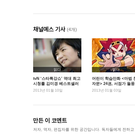
채널예스 기사
(4개)
읽다
읽다
tvN ‘스타특강쇼’ 역대 최고
어린이 학습만화 <마법 
시청률 김미경 베스트셀러
자문> 24권, 서점가 돌풍
2위
2013년 01월 10일
2013년 01월 03일
만든 이 코멘트
저자, 역자, 편집자를 위한 공간입니다. 독자들에게 전하고