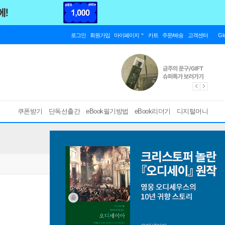
로그인
회원가입
마이페이지
카트
주문/배송
고객센터
Gl
쿠폰받기
단독선출간
eBook필기방법
eBook리더기
디지털머니