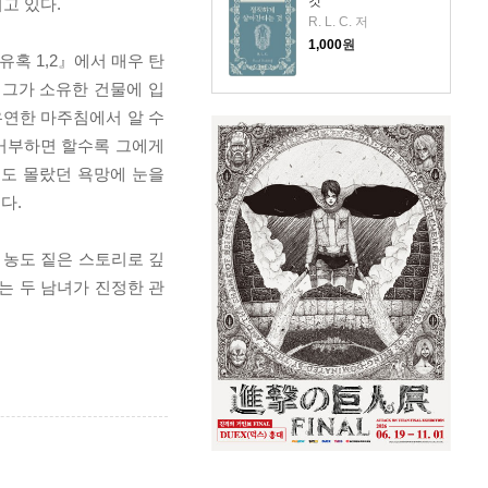
것
고 있다.
R. L. C. 저
1,000
원
혹 1,2』에서 매우 탄
 그가 소유한 건물에 입
우연한 마주침에서 알 수
 거부하면 할수록 그에게
신도 몰랐던 욕망에 눈을
다.
농도 짙은 스토리로 깊
는 두 남녀가 진정한 관