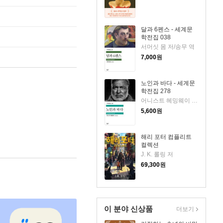
달과 6펜스 - 세계문
학전집 038
서머싯 몸 저/송무 역
7,000
원
노인과 바다 - 세계문
학전집 278
어니스트 헤밍웨이 저/김욱동 역
5,600
원
해리 포터 컴플리트
컬렉션
J. K. 롤링 저
69,300
원
이 분야 신상품
더보기