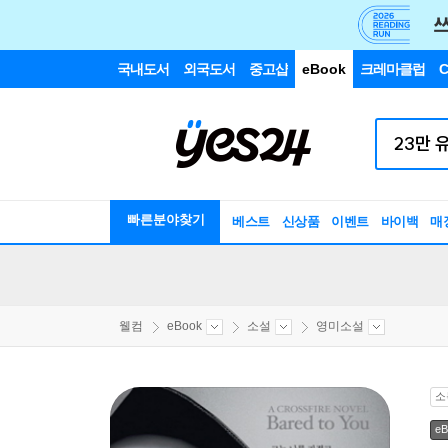
국내도서
외국도서
중고샵
eBook
크레마클럽
C
빠른분야찾기
베스트
신상품
이벤트
바이백
매
웰컴
eBook
소설
영미소설
소
eB