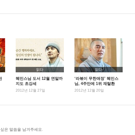
읽다
읽다
천
혜민스님 도서 12월 연말까
‘라볶이 무한애정’ 혜민스
지도 초강세
님, 4주만에 1위 재탈환
2012년 12월 27일
2012년 12월 20일
 싶은 말씀을 남겨주세요.