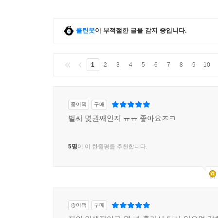
클린봇
이 부적절한 글을 감지 중입니다.
1
2
3
4
5
6
7
8
9
10
종이책
구매
벌써 몇권째인지 ㅠㅠ 좋아요ㅈㅋ
5명
이 이 한줄평을 추천합니다.
종이책
구매