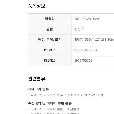
품목정보
발행일
2012년 12월 19일
판형
양장
쪽수, 무게, 크기
456쪽 | 592g | 127*188*30
ISBN13
9788972756194
ISBN10
8972756199
관련분류
카테고리 분류
국내도서
소설/시/희곡
일본소설
일본 장편소설
수상내역 및 미디어 추천 분류
국내도서
미디어 추천
조선일보