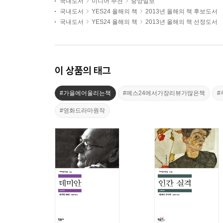
국내도서
미디어 추천
중앙일보
국내도서
YES24 올해의 책
2013년 올해의 책 후보도서
국내도서
YES24 올해의 책
2013년 올해의 책 선정도서
이 상품의 태그
#가을에어울리는책
#예스24에서가장리뷰가많은책
#
#영화드라마원작