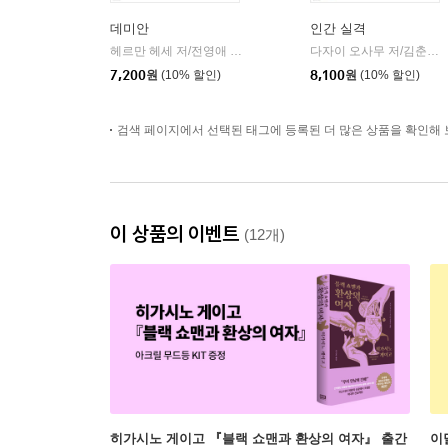
데미안
인간 실격
헤르만 헤세 저/전영애 역
민음사
다자이 오사무 저/김춘미 역
|
7,200
원
(10% 할인)
8,100
원
(10% 할인)
검색 페이지에서 선택된 태그에 등록된 더 많은 상품을 확인해 
이 상품의 이벤트
(12개)
히가시노 게이고 『블랙 쇼맨과 환상의 여자』 출간
이