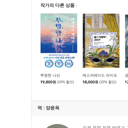
작가의 다른 상품
투명한 나선
매스커레이드 라이프
19,800
원
(10% 할인)
18,000
원
(10% 할인)
1
역 :
양윤옥
일본 문학 전문 번역가