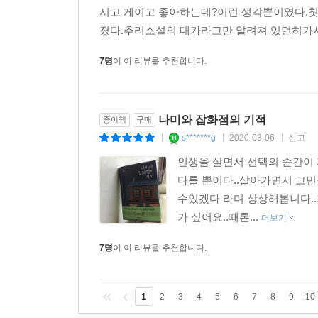
시고 게이고 좋아하는데?이런 생각뿐이였다.첫장
졌다.추리소설의 대가라고만 알려져 있던히가시
7명
이 이 리뷰를 추천합니다.
나미와 잡화점의 기적
종이책
구매
s*******g
2020-03-06
신고
|
|
|
인생을 살면서 선택의 순간이
다를 뿐이다..살아가면서 고
수있겠다 라며 상상해봅니다.
가 싶어요..때론...
더보기
7명
이 이 리뷰를 추천합니다.
1
2
3
4
5
6
7
8
9
10