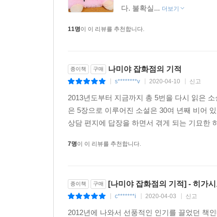
나라면 어떤 상담 편지를 보냈을까 생각하면서 읽었습
다. 불확실...
더보기
직장을 찾는 중이지만 좀처럼 자리가 나지 않아 초조
11명
이 이 리뷰를 추천합니다.
내 아이들에게 꼭 읽히고 싶은 소설이었습니다. _4
그리운 옛 시대를 살아간 사람들의 탄식과 눈물과 기쁨
마지막 페이지를 덮으면서 눈물이 멈추지 않았습니다.
읽어가는 사이에 눈물이 흘러서, 나에게는 기적의 소
나미야 잡화점의 기적
종이책
구매
s********v
2020-04-10
신고
|
|
|
2013년도부터 지금까지 총 5번을 다시 읽은
은 5장으로 이루어진 소설은 30여 년째 비어 
상담 편지에 답장을 하면서 겪게 되는 기묘한 하
7명
이 이 리뷰를 추천합니다.
[나미야 잡화점의 기적] - 히가시노
종이책
구매
c*******i
2020-04-03
신고
|
|
|
2012년에 나와서 선풍적인 인기를 끌었던 책인