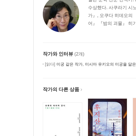
수상했다. 사쿠라기 시노
가』, 오쿠다 히데오의 
어』 『밤의 괴물』 히가
작가와 인터뷰
(2개)
[읽다]
미궁 같은 작가, 미시마 유키오의 미궁을 닮
작가의 다른 상품