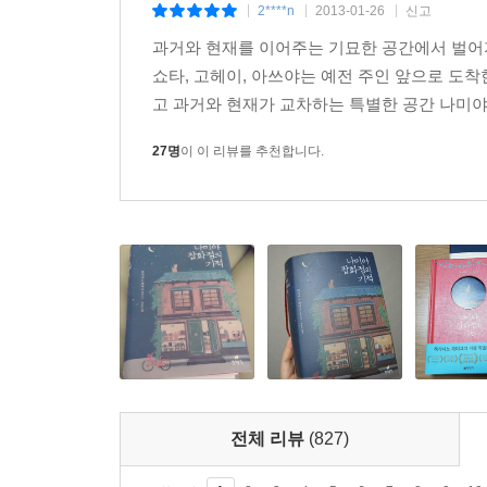
2****n
2013-01-26
신고
|
|
|
히가시노 게이고가 품었던 궁금증의 해답은 작품 속
과거와 현재를 이어주는 기묘한 공간에서 벌어지
쇼타, 고헤이, 아쓰야는 예전 주인 앞으로 도
“뭔가 설명은 잘 못하겠지만…….” 고헤이가 우물우
고 과거와 현재가 교차하는 특별한 공간 나미야 
“지금까지 살아오면서 오늘 밤 처음으로 남에게 도움 
_본문 330쪽
27명
이 이 리뷰를 추천합니다.
이렇게 사회적 관심에서 소외되어 있던 인물들이 타
■ 히가시노 게이고가 들려주는 가슴 훈훈한 이야기
살다보면 한번쯤은 마주하게 되는 어려운 선택의 
나미야 잡화점은 다소 장난스러운 고민도 진지하게 
상담하는 꼬마에게는 선생님께 부탁해서 ‘자신에 관한
가서 큰 힘을 발휘한다.
전체 리뷰
(827)
첫 번째 등장하는 고민 상담자는 살날이 얼마 안 
간병에만 전념해야 할지 고민한다. 두 번째 상담