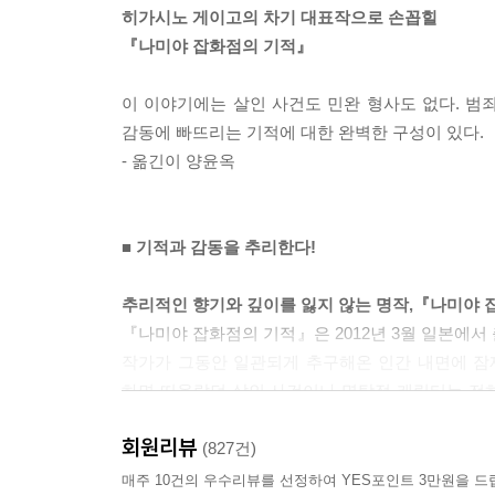
히가시노 게이고의 차기 대표작으로 손꼽힐
『나미야 잡화점의 기적』
이 이야기에는 살인 사건도 민완 형사도 없다. 범
감동에 빠뜨리는 기적에 대한 완벽한 구성이 있다.
- 옮긴이 양윤옥
■ 기적과 감동을 추리한다!
추리적인 향기와 깊이를 잃지 않는 명작,『나미야 
『나미야 잡화점의 기적』은 2012년 3월 일본에서
작가가 그동안 일관되게 추구해온 인간 내면에 잠
하면 떠올랐던 살인 사건이나 명탐정 캐릭터는 전
히가시노 게이고의 작품답게 명불허전의 짜릿한 쾌
회원리뷰
(827건)
아무도 살지 않는 오래된 잡화점에서 벌어지는 기
매주 10건의 우수리뷰를 선정하여 YES포인트 3만원을 드