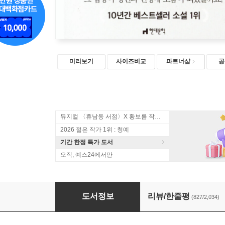
미리보기
사이즈비교
파트너샵
공
뮤지컬 〈휴남동 서점〉X 황보름 작가 북토크
2026 젊은 작가 1위 : 청예
기간 한정 특가 도서
오직, 예스24에서만
나미야 잡화점의 기적
도서정보
리뷰/한줄평
(827/2,034)