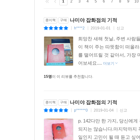
1
2
3
4
5
6
7
8
9
10
어느 아마추어 뮤지션이다. 병으로 쓰러진 아버지
잡화점 할아버지의 이야기가 세 번째로 펼쳐지고,
나미야 잡화점의 기적
종이책
구매
마지막으로, 고아인 자신을 돌봐준 분들에게 은혜를 
h****2
2019-01-01
신고
|
|
|
있는지를 묻는다.
이와 비슷한 고민은 우리 누구에게나 있다. 사랑을
희망찬 새해 첫날, 주변 사람
계속할 것인가 등등 살다보면 한번쯤은 마주하게 
이 책이 주는 따뜻함이 떠올라
가볍지 않다. 무엇보다 인생의 지도에서 내일에 대한
를 떨어뜨릴 것 같아서, 가장
어보세요....
더보기
사람 간의 관계를 되돌아보다
15명
이 이 리뷰를 추천합니다.
“여러분이라면 어떤 고민을 상담하시겠습니까? 나라
히가시노 게이고가 이 책의 한국어판 출간에 앞서 
상기시킨다. “인간은 혼자서는 살아갈 수 없고, 
나미야 잡화점의 기적
말처럼 잊고 있던 ‘사람 간의 정’이라든가 ‘타인과
종이책
구매
p******0
2019-01-04
신고
|
|
|
p. 142다만 한 가지, 당신
일본 아마존 독자 서평
되지는 않습니다.마지막까지 꼭
일인지 고민이 될 때 듣고 싶