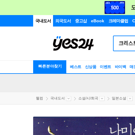
국내도서
외국도서
중고샵
eBook
크레마클럽
C
빠른분야찾기
베스트
신상품
이벤트
바이백
매
웰컴
국내도서
소설/시/희곡
일본소설