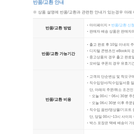
반품/교환 안내
※ 상품 설명에 반품/교환과 관련한 안내가 있는경우 아래 
마이페이지 >
반품/교환 신청
반품/교환 방법
판매자 배송 상품은 판매자와
출고 완료 후 10일 이내의 
디지털 콘텐츠인 eBook의 
반품/교환 가능기간
중고상품의 경우 출고 완료일
모바일 쿠폰의 경우 유효기간(
고객의 단순변심 및 착오구
직수입양서/직수입일서중 일
단, 아래의 주문/취소 조건인
오늘 00시 ~ 06시 30분 
반품/교환 비용
오늘 06시 30분 이후 주문
직수입 음반/영상물/기프트 
단, 당일 00시~13시 사이
박스 포장은 택배 배송이 가