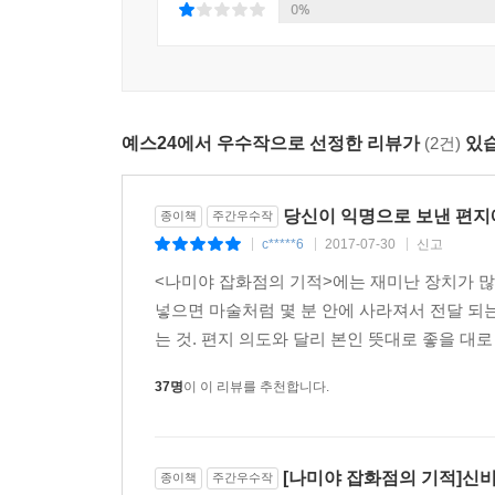
불우한 어린 시절을 보낸 것으로 모자라 어른이
0%
가방끈이 짧은 이들의 상담 타입을 한마디로 말하
상처를 주기도 한다.
이런 사치스러운 고민을 들려주시다니, 참 고맙군요
예스24에서 우수작으로 선정한 리뷰가
(2건)
있습
……
앞으로 삼십 년만 지나보세요. 그런 태평한 소리를
취직이 될까 말까 하는 시대가 옵니다. 틀림없이 와
당신이 익명으로 보낸 편지
종이책
주간우수작
_본문 126쪽
c*****6
2017-07-30
신고
|
|
|
<나미야 잡화점의 기적>에는 재미난 장치가 많
하지만 처음에는 비꼬는 듯한 말투에 반감을 가졌던
넣으면 마술처럼 몇 분 안에 사라져서 전달 되
기적은 여기서 그치지 않는다. 고민 상담을 해주던
는 것. 편지 의도와 달리 본인 뜻대로 좋을 대로
셈이다. 다른 사람의 일을 내 일처럼 여기고 고민할 
살고 있는 결점투성이의 젊은이들이 그러한 기적
37명
이 이 리뷰를 추천합니다.
이유에 대해 이렇게 말한다.
“남의 고민을 상담해주는 일은 대개 분별력 있고
젊은이들로 했습니다. 타인의 고민 따위에는 무
[나미야 잡화점의 기적]신
종이책
주간우수작
과거에서 날아온 편지를 받았을 때 어떻게 행동할까,