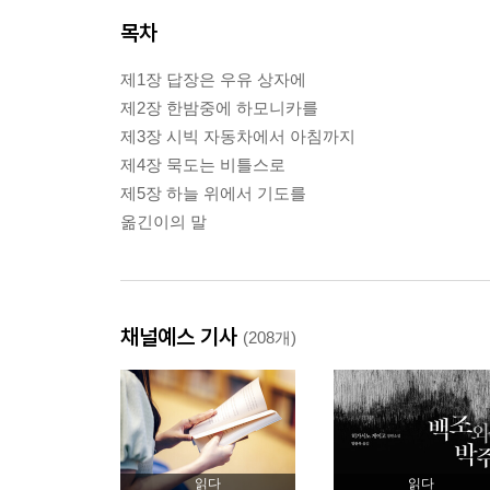
목차
제1장 답장은 우유 상자에
제2장 한밤중에 하모니카를
제3장 시빅 자동차에서 아침까지
제4장 묵도는 비틀스로
제5장 하늘 위에서 기도를
옮긴이의 말
채널예스 기사
(208개)
읽다
읽다