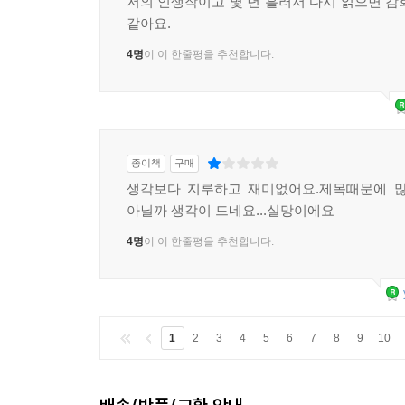
저의 인생작이고 몇 년 흘러서 다시 읽으면 감
같아요.
4명
이 이 한줄평을 추천합니다.
종이책
구매
생각보다 지루하고 재미없어요.제목때문에 많
아닐까 생각이 드네요...실망이에요
4명
이 이 한줄평을 추천합니다.
1
2
3
4
5
6
7
8
9
10