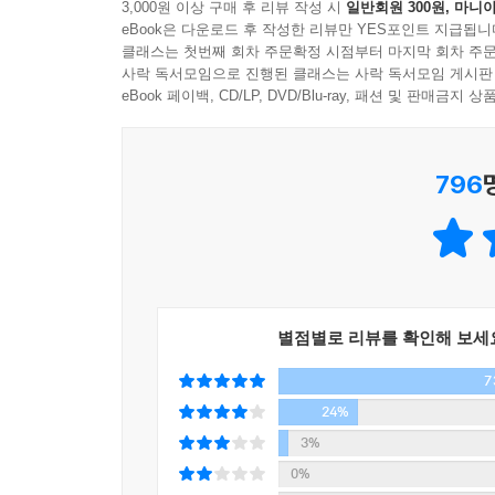
3,000원 이상 구매 후 리뷰 작성 시
일반회원 300원, 마니아
총 5장으로 구성된 『나미야 잡화점의 기적』은 
eBook은 다운로드 후 작성한 리뷰만 YES포인트 지급됩니
이는 각각의 이야기와 등장인물을 하나의 연결 고리
클래스는 첫번째 회차 주문확정 시점부터 마지막 회차 주문
×× 시 외곽에 자리한 나미야 잡화점은 30여 년간
사락 독서모임으로 진행된 클래스는 사락 독서모임 게시판
아동복지시설에서 함께 자란 친구 사이로 몇 시간
eBook 페이백, CD/LP, DVD/Blu-ray, 패션 및 판매금
알았는데 난데없이 ‘나미야 잡화점 주인’ 앞으로 의
보낸 고민 상담 편지가 시공간을 초월해 현재의 
796
생각했다가 하늘에서 툭 떨어진 듯한 이상한 편지에
세 사람은 고민을 적어 보낸 이들의 앞날이 어떻게
각 장마다 고민 상담 편지를 보낸 이들의 애틋한 사
어떻게 해서 사람들의 고민 편지를 받게 되었는지 그
현재는 비어 있는 가게 우편함으로 들어왔는지, 
놀라운 기적이 일어나기 시작한다.
별점별로 리뷰를 확인해 보세
7
히가시노 게이고, 청년 백수의 언어로 기적과 감동
뚜렷한 계획 없이 하루하루를 살아가던 세 명의 
24%
현재를 살아가는 우리에게 시사하는 바가 매우 크다
3%
이야기의 중심축인 아쓰야, 고헤이, 쇼타는 당장 내
0%