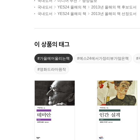
국내도서
미디어 추천
중앙일보
국내도서
YES24 올해의 책
2013년 올해의 책 후보도서
국내도서
YES24 올해의 책
2013년 올해의 책 선정도서
이 상품의 태그
#가을에어울리는책
#예스24에서가장리뷰가많은책
#
#영화드라마원작