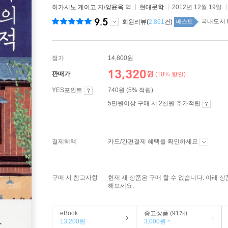
히가시노 게이고
저/
양윤옥
역
현대문학
2012년 12월 19일
9.5
국내도서 t
회원리뷰(
2,861
건)
베스트
정가
14,800원
13,320
원
판매가
(10% 할인)
YES포인트
740원 (5% 적립)
5만원이상 구매 시 2천원 추가적립
결제혜택
카드/간편결제 혜택을 확인하세요
구매 시 참고사항
현재 새 상품은 구매 할 수 없습니다. 아래 
해보세요.
eBook
중고상품 (91개)
13,200원
3,000원 ~