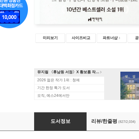
미리보기
사이즈비교
파트너샵
공
뮤지컬 〈휴남동 서점〉X 황보름 작가 북토크
2026 젊은 작가 1위 : 청예
기간 한정 특가 도서
오직, 예스24에서만
나미야 잡화점의 기적
도서정보
리뷰/한줄평
(827/2,034)