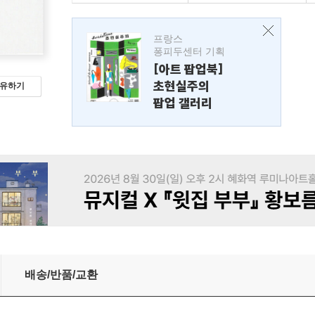
프랑스
퐁피두센터 기획
[아트 팝업북]
초현실주의
유하기
팝업 갤러리
배송/반품/교환