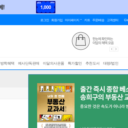
로그인
회원가입
마이페이지
카트
주문/배송
고객센터
Gl
름방학혜택
예사단독판매
이달의사은품
특가할인
추천도서
대량/법인