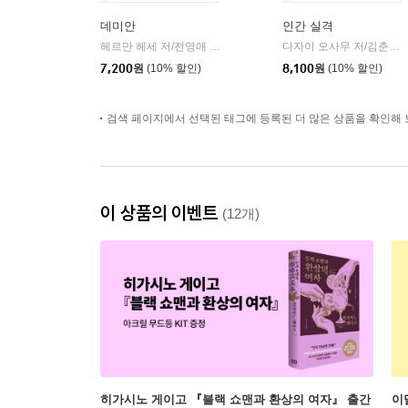
데미안
인간 실격
헤르만 헤세 저/전영애 역
민음사
다자이 오사무 저/김춘미 역
|
7,200
원
(10% 할인)
8,100
원
(10% 할인)
검색 페이지에서 선택된 태그에 등록된 더 많은 상품을 확인해 
이 상품의 이벤트
(12개)
히가시노 게이고 『블랙 쇼맨과 환상의 여자』 출간
이