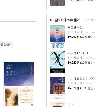
이 분야 베스트셀러
더보기
투명한 나선
히가시노 게이고 저/김선영 역
19,800
원
(10% 할인)
책끝을접다
용의자 X의 헌신
히가시노 게이고 저/양억관 역
16,920
원
(10% 할인)
나미야 잡화점의 기적
히가시노 게이고 저/양윤옥 역
16,920
원
(10% 할인)
악의