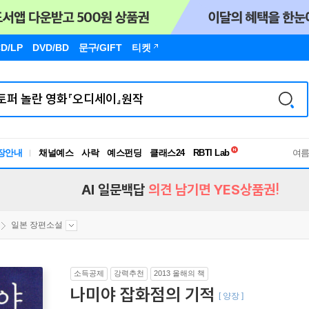
D/LP
DVD/BD
문구
/GIFT
티켓
독서유형검사
장안내
채널예스
사락
예스펀딩
클래스24
RBTI Lab
여
독서유형검사
AI 일문백답
의견 남기면 YES상품권!
일본 장편소설
소득공제
강력추천
2013 올해의 책
나미야 잡화점의 기적
[ 양장 ]