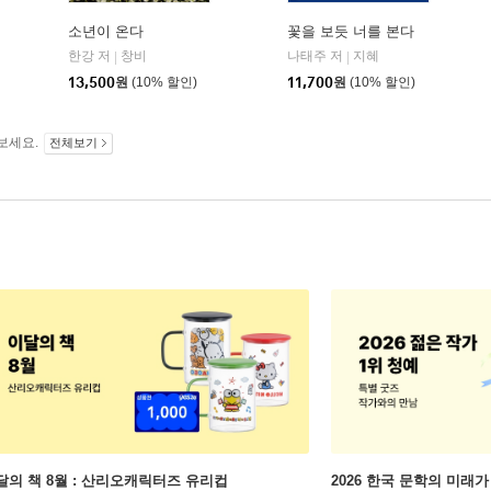
소년이 온다
꽃을 보듯 너를 본다
민음사
한강 저
창비
나태주 저
지혜
|
|
|
13,500
원
(10% 할인)
11,700
원
(10% 할인)
보세요.
전체보기
달의 책 8월 : 산리오캐릭터즈 유리컵
2026 한국 문학의 미래가 