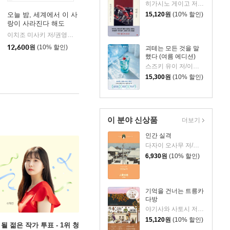
히가시노 게이고 저/양윤옥 역
오늘 밤, 세계에서 이 사
15,120
원
(10% 할인)
랑이 사라진다 해도
이치조 미사키 저/권영주 역
모모
|
12,600
원
(10% 할인)
괴테는 모든 것을 말
했다 (여름 에디션)
스즈키 유이 저/이지수 역
15,300
원
(10% 할인)
이 분야 신상품
더보기
인간 실격
다자이 오사무 저/김소영 역
6,930
원
(10% 할인)
기억을 건너는 트릉카
다방
야기사와 사토시 저/임희선 역
15,120
원
(10% 할인)
될 젊은 작가 투표 - 1위 청