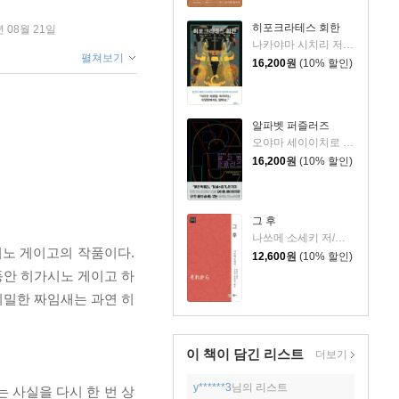
히포크라테스 회한
년 08월 21일
나카야마 시치리 저/민경욱 역
펼쳐보기
16,200
원
(10% 할인)
알파벳 퍼즐러즈
오야마 세이이치로 저/김은모 역
16,200
원
(10% 할인)
그 후
나쓰메 소세키 저/고미야 도요타카 해설/박현석 역
시노 게이고의 작품이다.
12,600
원
(10% 할인)
동안 히가시노 게이고 하
치밀한 짜임새는 과연 히
이 책이 담긴
리스트
더보기
y******3
님의 리스트
 사실을 다시 한 번 상