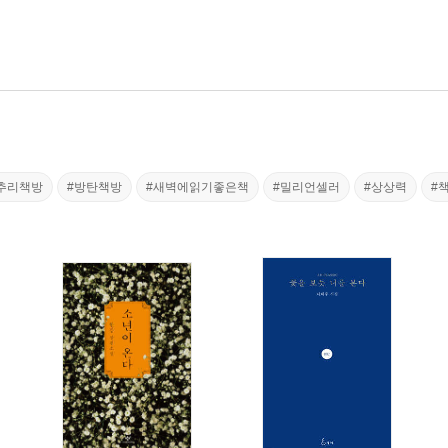
추리책방
#방탄책방
#새벽에읽기좋은책
#밀리언셀러
#상상력
#