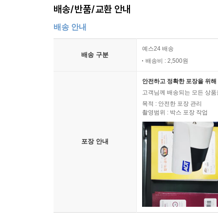
배송/반품/교환 안내
배송 안내
예스24 배송
배송 구분
배송비 : 2,500원
안전하고 정확한 포장을 위해 
고객님께 배송되는 모든 상품을
목적 : 안전한 포장 관리
촬영범위 : 박스 포장 작업
포장 안내