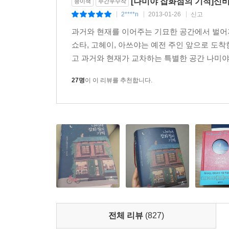
[나미야 잡화점의 기적]신
종이책
주간우수작
과거에서 날아온 편지를 받았을 때 어떻게 행동할까,
2****n
2013-01-26
신고
|
|
|
히가시노 게이고가 품었던 궁금증의 해답은 작품 속
과거와 현재를 이어주는 기묘한 공간에서 벌어지
쇼타, 고헤이, 아쓰야는 예전 주인 앞으로 도
“뭔가 설명은 잘 못하겠지만…….” 고헤이가 우물우
고 과거와 현재가 교차하는 특별한 공간 나미야 
“지금까지 살아오면서 오늘 밤 처음으로 남에게 도움 
_본문 330쪽
27명
이 이 리뷰를 추천합니다.
이렇게 사회적 관심에서 소외되어 있던 인물들이 타
■ 히가시노 게이고가 들려주는 가슴 훈훈한 이야기
살다보면 한번쯤은 마주하게 되는 어려운 선택의 
나미야 잡화점은 다소 장난스러운 고민도 진지하게 
상담하는 꼬마에게는 선생님께 부탁해서 ‘자신에 관한
가서 큰 힘을 발휘한다.
전체 리뷰
(827)
첫 번째 등장하는 고민 상담자는 살날이 얼마 안 