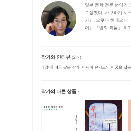
일본 문학 전문 번역가
수상했다. 사쿠라기 시노
가』, 오쿠다 히데오의 
어』 『밤의 괴물』 히가
작가와 인터뷰
(2개)
[읽다]
미궁 같은 작가, 미시마 유키오의 미궁을 닮
작가의 다른 상품