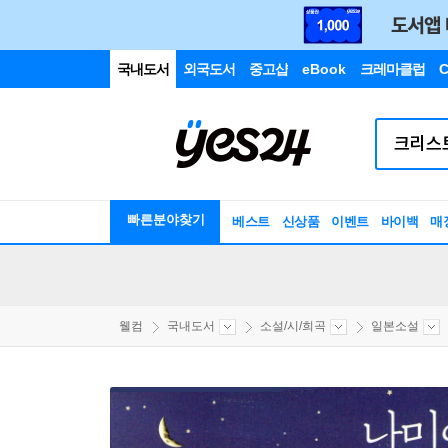
국내도서
외국도서
중고샵
eBook
크레마클럽
C
빠른분야찾기
베스트
신상품
이벤트
바이백
매
웰컴
국내도서
소설/시/희곡
일본소설