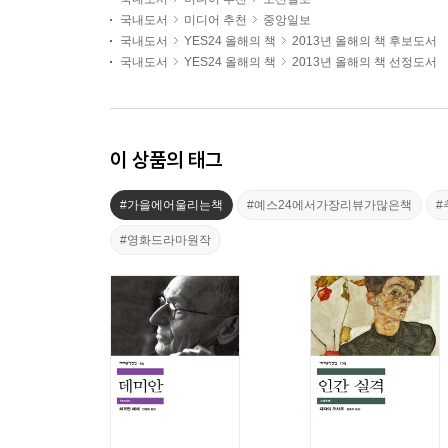
국내도서
미디어 추천
중앙일보
국내도서
YES24 올해의 책
2013년 올해의 책 후보도서
국내도서
YES24 올해의 책
2013년 올해의 책 선정도서
이 상품의 태그
#가을에어울리는책
#예스24에서가장리뷰가많은책
#
#영화드라마원작