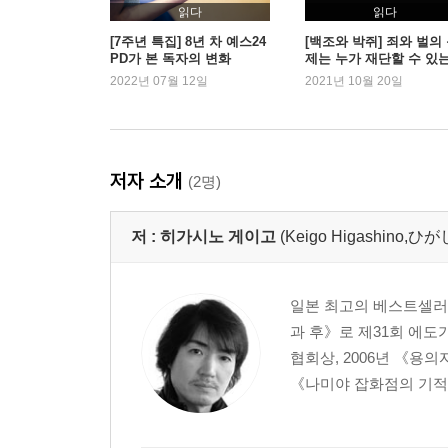
읽다
읽다
[7주년 특집] 8년 차 예스24
[백조와 박쥐] 죄와 벌의
PD가 본 독자의 변화
제는 누가 재단할 수 있
2022년 07월 12일
2021년 10월 20일
저자 소개
(2명)
저 :
히가시노 게이고
(Keigo Higashino
일본 최고의 베스트셀러 작
과 후》로 제31회 에도
협회상, 2006년 《용
《나미야 잡화점의 기적》