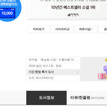
미리보기
사이즈비교
파트너샵
공
뮤지컬 〈휴남동 서점〉X 황보름 작가 북토크
2026 젊은 작가 1위 : 청예
기간 한정 특가 도서
오직, 예스24에서만
나미야 잡화점의 기적
도서정보
리뷰/한줄평
(827/2,034)