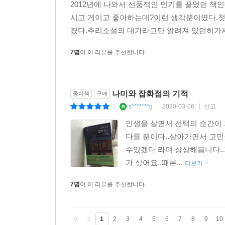
2012년에 나와서 선풍적인 인기를 끌었던 책인
시고 게이고 좋아하는데?이런 생각뿐이였다.첫장
졌다.추리소설의 대가라고만 알려져 있던히가시
7명
이 이 리뷰를 추천합니다.
나미와 잡화점의 기적
종이책
구매
s*******g
2020-03-06
신고
|
|
|
인생을 살면서 선택의 순간이
다를 뿐이다..살아가면서 고
수있겠다 라며 상상해봅니다.
가 싶어요..때론...
더보기
7명
이 이 리뷰를 추천합니다.
1
2
3
4
5
6
7
8
9
10