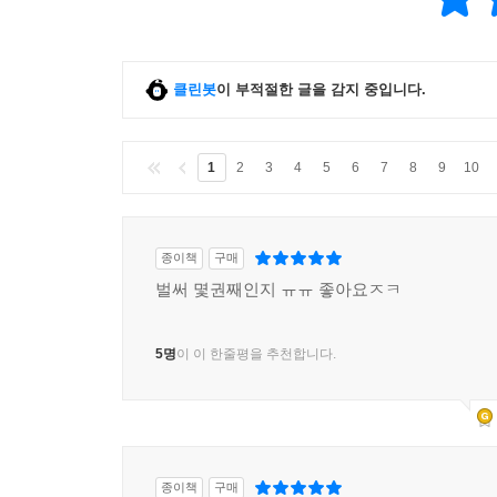
클린봇
이 부적절한 글을 감지 중입니다.
1
2
3
4
5
6
7
8
9
10
종이책
구매
벌써 몇권째인지 ㅠㅠ 좋아요ㅈㅋ
5명
이 이 한줄평을 추천합니다.
종이책
구매