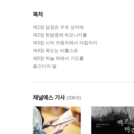
목차
제1장 답장은 우유 상자에
제2장 한밤중에 하모니카를
제3장 시빅 자동차에서 아침까지
제4장 묵도는 비틀스로
제5장 하늘 위에서 기도를
옮긴이의 말
채널예스 기사
(208개)