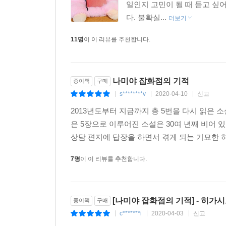
일인지 고민이 될 때 듣고 싶
나라면 어떤 상담 편지를 보냈을까 생각하면서 읽었습
다. 불확실...
더보기
직장을 찾는 중이지만 좀처럼 자리가 나지 않아 초조
11명
이 이 리뷰를 추천합니다.
내 아이들에게 꼭 읽히고 싶은 소설이었습니다. _4
그리운 옛 시대를 살아간 사람들의 탄식과 눈물과 기쁨
마지막 페이지를 덮으면서 눈물이 멈추지 않았습니다.
읽어가는 사이에 눈물이 흘러서, 나에게는 기적의 소
나미야 잡화점의 기적
종이책
구매
s********v
2020-04-10
신고
|
|
|
2013년도부터 지금까지 총 5번을 다시 읽은
은 5장으로 이루어진 소설은 30여 년째 비어 
상담 편지에 답장을 하면서 겪게 되는 기묘한 하
7명
이 이 리뷰를 추천합니다.
[나미야 잡화점의 기적] - 히가시노
종이책
구매
c*******i
2020-04-03
신고
|
|
|