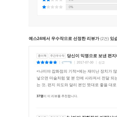
불우한 어린 시절을 보낸 것으로 모자라 어른이
0%
가방끈이 짧은 이들의 상담 타입을 한마디로 말하
상처를 주기도 한다.
이런 사치스러운 고민을 들려주시다니, 참 고맙군요
예스24에서 우수작으로 선정한 리뷰가
(2건)
있습
……
앞으로 삼십 년만 지나보세요. 그런 태평한 소리를
취직이 될까 말까 하는 시대가 옵니다. 틀림없이 와
당신이 익명으로 보낸 편지
종이책
주간우수작
_본문 126쪽
c*****6
2017-07-30
신고
|
|
|
<나미야 잡화점의 기적>에는 재미난 장치가 많
하지만 처음에는 비꼬는 듯한 말투에 반감을 가졌던
넣으면 마술처럼 몇 분 안에 사라져서 전달 되
기적은 여기서 그치지 않는다. 고민 상담을 해주던
는 것. 편지 의도와 달리 본인 뜻대로 좋을 대로
셈이다. 다른 사람의 일을 내 일처럼 여기고 고민할 
살고 있는 결점투성이의 젊은이들이 그러한 기적
37명
이 이 리뷰를 추천합니다.
이유에 대해 이렇게 말한다.
“남의 고민을 상담해주는 일은 대개 분별력 있고
젊은이들로 했습니다. 타인의 고민 따위에는 무