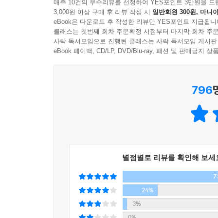
아무도 살지 않는 오래된 잡화점에서 벌어지는 기
매주 10건의 우수리뷰를 선정하여 YES포인트 3만원을 드
3,000원 이상 구매 후 리뷰 작성 시
일반회원 300원, 마니아
총 5장으로 구성된 『나미야 잡화점의 기적』은 
eBook은 다운로드 후 작성한 리뷰만 YES포인트 지급됩니
이는 각각의 이야기와 등장인물을 하나의 연결 고리
클래스는 첫번째 회차 주문확정 시점부터 마지막 회차 주문
×× 시 외곽에 자리한 나미야 잡화점은 30여 년간
사락 독서모임으로 진행된 클래스는 사락 독서모임 게시판
아동복지시설에서 함께 자란 친구 사이로 몇 시간
eBook 페이백, CD/LP, DVD/Blu-ray, 패션 및 판매금
알았는데 난데없이 ‘나미야 잡화점 주인’ 앞으로 의
보낸 고민 상담 편지가 시공간을 초월해 현재의 
796
생각했다가 하늘에서 툭 떨어진 듯한 이상한 편지에
세 사람은 고민을 적어 보낸 이들의 앞날이 어떻게
각 장마다 고민 상담 편지를 보낸 이들의 애틋한 사
어떻게 해서 사람들의 고민 편지를 받게 되었는지 그
현재는 비어 있는 가게 우편함으로 들어왔는지, 
놀라운 기적이 일어나기 시작한다.
별점별로 리뷰를 확인해 보세
7
히가시노 게이고, 청년 백수의 언어로 기적과 감동
뚜렷한 계획 없이 하루하루를 살아가던 세 명의 
24%
현재를 살아가는 우리에게 시사하는 바가 매우 크다
3%
이야기의 중심축인 아쓰야, 고헤이, 쇼타는 당장 내
0%