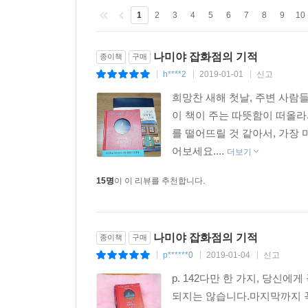
간병에만 전념해야 할지 고민한다. 두 번째 상담
1
2
3
4
5
6
7
8
9
10
어느 아마추어 뮤지션이다. 병으로 쓰러진 아버지
잡화점 할아버지의 이야기가 세 번째로 펼쳐지고,
나미야 잡화점의 기적
종이책
구매
마지막으로, 고아인 자신을 돌봐준 분들에게 은혜를 
h****2
2019-01-01
신고
|
|
|
있는지를 묻는다.
이와 비슷한 고민은 우리 누구에게나 있다. 사랑을
희망찬 새해 첫날, 주변 사람
계속할 것인가 등등 살다보면 한번쯤은 마주하게 
이 책이 주는 따뜻함이 떠올라
가볍지 않다. 무엇보다 인생의 지도에서 내일에 대한
를 떨어뜨릴 것 같아서, 가장
어보세요....
더보기
사람 간의 관계를 되돌아보다
15명
이 이 리뷰를 추천합니다.
“여러분이라면 어떤 고민을 상담하시겠습니까? 나라
히가시노 게이고가 이 책의 한국어판 출간에 앞서 
상기시킨다. “인간은 혼자서는 살아갈 수 없고, 
나미야 잡화점의 기적
말처럼 잊고 있던 ‘사람 간의 정’이라든가 ‘타인과
종이책
구매
p******0
2019-01-04
신고
|
|
|
p. 142다만 한 가지, 당신
일본 아마존 독자 서평
되지는 않습니다.마지막까지 꼭