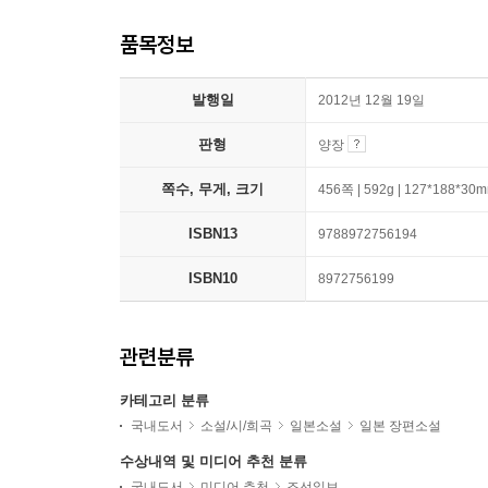
품목정보
발행일
2012년 12월 19일
판형
양장
쪽수, 무게, 크기
456쪽 | 592g | 127*188*30
ISBN13
9788972756194
ISBN10
8972756199
관련분류
카테고리 분류
국내도서
소설/시/희곡
일본소설
일본 장편소설
수상내역 및 미디어 추천 분류
국내도서
미디어 추천
조선일보