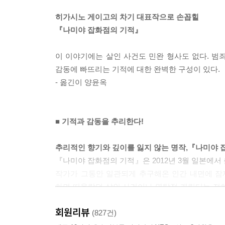
히가시노 게이고의 차기 대표작으로 손꼽힐
『나미야 잡화점의 기적』
이 이야기에는 살인 사건도 민완 형사도 없다. 범
감동에 빠뜨리는 기적에 대한 완벽한 구성이 있다.
- 옮긴이 양윤옥
■ 기적과 감동을 추리한다!
추리적인 향기와 깊이를 잃지 않는 명작,『나미야 
『나미야 잡화점의 기적』은 2012년 3월 일본에서
작가가 그동안 일관되게 추구해온 인간 내면에 잠
하면 떠올랐던 살인 사건이나 명탐정 캐릭터는 전
히가시노 게이고의 작품답게 명불허전의 짜릿한 쾌
회원리뷰
(827건)