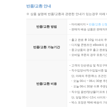
반품/교환 안내
※ 상품 설명에 반품/교환과 관련한 안내가 있는경우 아래 
마이페이지 >
반품/교환 신청
반품/교환 방법
판매자 배송 상품은 판매자와
출고 완료 후 10일 이내의 
디지털 콘텐츠인 eBook의 
반품/교환 가능기간
중고상품의 경우 출고 완료일
모바일 쿠폰의 경우 유효기간(
고객의 단순변심 및 착오구
직수입양서/직수입일서중 일
단, 아래의 주문/취소 조건인
오늘 00시 ~ 06시 30분 
반품/교환 비용
오늘 06시 30분 이후 주문
직수입 음반/영상물/기프트 
단, 당일 00시~13시 사이
박스 포장은 택배 배송이 가