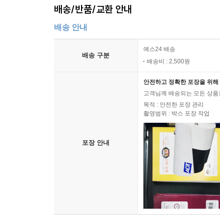
배송/반품/교환 안내
배송 안내
예스24 배송
배송 구분
배송비 : 2,500원
안전하고 정확한 포장을 위해 
고객님께 배송되는 모든 상품을
목적 : 안전한 포장 관리
촬영범위 : 박스 포장 작업
포장 안내