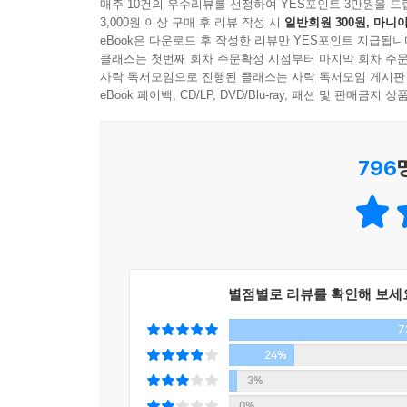
아무도 살지 않는 오래된 잡화점에서 벌어지는 기
매주 10건의 우수리뷰를 선정하여 YES포인트 3만원을 드
3,000원 이상 구매 후 리뷰 작성 시
일반회원 300원, 마니아
총 5장으로 구성된 『나미야 잡화점의 기적』은 
eBook은 다운로드 후 작성한 리뷰만 YES포인트 지급됩니
이는 각각의 이야기와 등장인물을 하나의 연결 고리
클래스는 첫번째 회차 주문확정 시점부터 마지막 회차 주문
×× 시 외곽에 자리한 나미야 잡화점은 30여 년간
사락 독서모임으로 진행된 클래스는 사락 독서모임 게시판
아동복지시설에서 함께 자란 친구 사이로 몇 시간
eBook 페이백, CD/LP, DVD/Blu-ray, 패션 및 판매금
알았는데 난데없이 ‘나미야 잡화점 주인’ 앞으로 의
보낸 고민 상담 편지가 시공간을 초월해 현재의 
796
생각했다가 하늘에서 툭 떨어진 듯한 이상한 편지에
세 사람은 고민을 적어 보낸 이들의 앞날이 어떻게
각 장마다 고민 상담 편지를 보낸 이들의 애틋한 사
어떻게 해서 사람들의 고민 편지를 받게 되었는지 그
현재는 비어 있는 가게 우편함으로 들어왔는지, 
놀라운 기적이 일어나기 시작한다.
별점별로 리뷰를 확인해 보세
7
히가시노 게이고, 청년 백수의 언어로 기적과 감동
뚜렷한 계획 없이 하루하루를 살아가던 세 명의 
24%
현재를 살아가는 우리에게 시사하는 바가 매우 크다
3%
이야기의 중심축인 아쓰야, 고헤이, 쇼타는 당장 내
0%