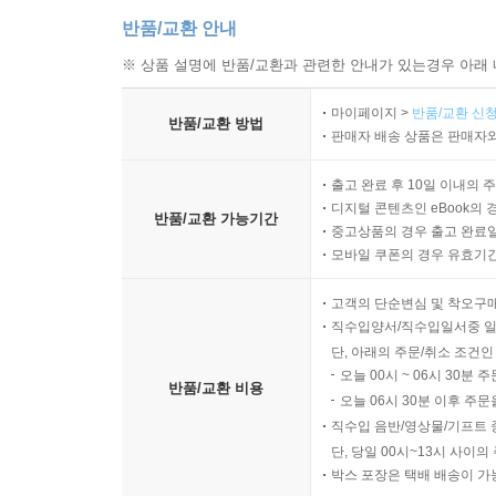
반품/교환 안내
※ 상품 설명에 반품/교환과 관련한 안내가 있는경우 아래 
마이페이지 >
반품/교환 신청
반품/교환 방법
판매자 배송 상품은 판매자와
출고 완료 후 10일 이내의 
디지털 콘텐츠인 eBook의 
반품/교환 가능기간
중고상품의 경우 출고 완료일
모바일 쿠폰의 경우 유효기간(
고객의 단순변심 및 착오구
직수입양서/직수입일서중 일
단, 아래의 주문/취소 조건인
오늘 00시 ~ 06시 30분 
반품/교환 비용
오늘 06시 30분 이후 주문
직수입 음반/영상물/기프트 
단, 당일 00시~13시 사이
박스 포장은 택배 배송이 가