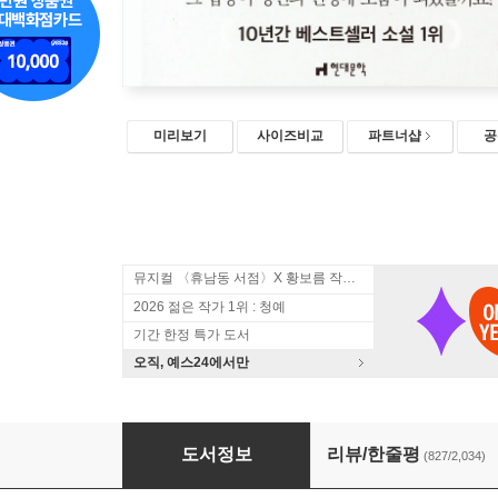
미리보기
사이즈비교
파트너샵
공
뮤지컬 〈휴남동 서점〉X 황보름 작가 북토크
2026 젊은 작가 1위 : 청예
기간 한정 특가 도서
오직, 예스24에서만
나미야 잡화점의 기적
도서정보
리뷰/한줄평
(827/2,034)