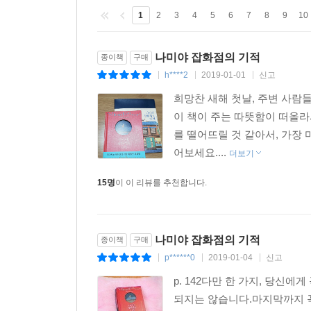
간병에만 전념해야 할지 고민한다. 두 번째 상담
1
2
3
4
5
6
7
8
9
10
어느 아마추어 뮤지션이다. 병으로 쓰러진 아버지
잡화점 할아버지의 이야기가 세 번째로 펼쳐지고,
나미야 잡화점의 기적
종이책
구매
마지막으로, 고아인 자신을 돌봐준 분들에게 은혜를 
h****2
2019-01-01
신고
|
|
|
있는지를 묻는다.
이와 비슷한 고민은 우리 누구에게나 있다. 사랑을
희망찬 새해 첫날, 주변 사람
계속할 것인가 등등 살다보면 한번쯤은 마주하게 
이 책이 주는 따뜻함이 떠올라
가볍지 않다. 무엇보다 인생의 지도에서 내일에 대한
를 떨어뜨릴 것 같아서, 가장
어보세요....
더보기
사람 간의 관계를 되돌아보다
15명
이 이 리뷰를 추천합니다.
“여러분이라면 어떤 고민을 상담하시겠습니까? 나라
히가시노 게이고가 이 책의 한국어판 출간에 앞서 
상기시킨다. “인간은 혼자서는 살아갈 수 없고, 
나미야 잡화점의 기적
말처럼 잊고 있던 ‘사람 간의 정’이라든가 ‘타인과
종이책
구매
p******0
2019-01-04
신고
|
|
|
p. 142다만 한 가지, 당신
일본 아마존 독자 서평
되지는 않습니다.마지막까지 꼭