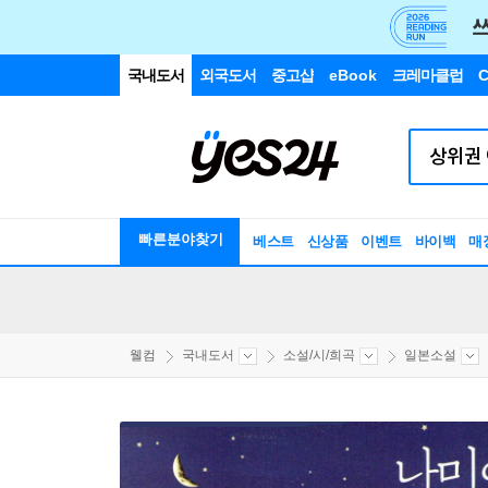
국내도서
외국도서
중고샵
eBook
크레마클럽
C
빠른분야찾기
베스트
신상품
이벤트
바이백
매
웰컴
국내도서
소설/시/희곡
일본소설