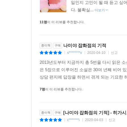
일인지 고민이 될 때 듣고 싶
나라면 어떤 상담 편지를 보냈을까 생각하면서 읽었습
다. 불확실...
더보기
직장을 찾는 중이지만 좀처럼 자리가 나지 않아 초조
11명
이 이 리뷰를 추천합니다.
내 아이들에게 꼭 읽히고 싶은 소설이었습니다. _4
그리운 옛 시대를 살아간 사람들의 탄식과 눈물과 기쁨
마지막 페이지를 덮으면서 눈물이 멈추지 않았습니다.
읽어가는 사이에 눈물이 흘러서, 나에게는 기적의 소
나미야 잡화점의 기적
종이책
구매
s********v
2020-04-10
신고
|
|
|
2013년도부터 지금까지 총 5번을 다시 읽은
은 5장으로 이루어진 소설은 30여 년째 비어 
상담 편지에 답장을 하면서 겪게 되는 기묘한 하
7명
이 이 리뷰를 추천합니다.
[나미야 잡화점의 기적] - 히가시노
종이책
구매
c*******i
2020-04-03
신고
|
|
|