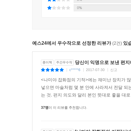
불우한 어린 시절을 보낸 것으로 모자라 어른이
0%
가방끈이 짧은 이들의 상담 타입을 한마디로 말하
상처를 주기도 한다.
이런 사치스러운 고민을 들려주시다니, 참 고맙군요
예스24에서 우수작으로 선정한 리뷰가
(2건)
있습
……
앞으로 삼십 년만 지나보세요. 그런 태평한 소리를
취직이 될까 말까 하는 시대가 옵니다. 틀림없이 와
당신이 익명으로 보낸 편지
종이책
주간우수작
_본문 126쪽
c*****6
2017-07-30
신고
|
|
|
<나미야 잡화점의 기적>에는 재미난 장치가 많
하지만 처음에는 비꼬는 듯한 말투에 반감을 가졌던
넣으면 마술처럼 몇 분 안에 사라져서 전달 되
기적은 여기서 그치지 않는다. 고민 상담을 해주던
는 것. 편지 의도와 달리 본인 뜻대로 좋을 대로
셈이다. 다른 사람의 일을 내 일처럼 여기고 고민할 
살고 있는 결점투성이의 젊은이들이 그러한 기적
37명
이 이 리뷰를 추천합니다.
이유에 대해 이렇게 말한다.
“남의 고민을 상담해주는 일은 대개 분별력 있고
젊은이들로 했습니다. 타인의 고민 따위에는 무