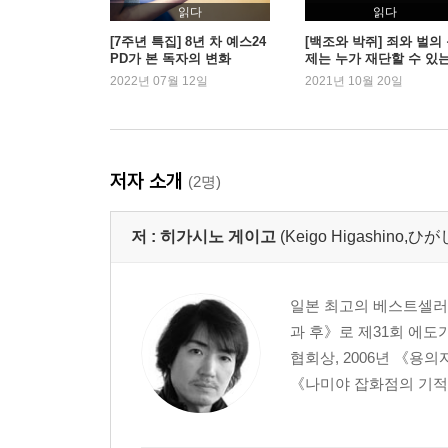
읽다
읽다
[7주년 특집] 8년 차 예스24
[백조와 박쥐] 죄와 벌의
PD가 본 독자의 변화
제는 누가 재단할 수 있
2022년 07월 12일
2021년 10월 20일
저자 소개
(2명)
저 :
히가시노 게이고
(Keigo Higashino
일본 최고의 베스트셀러 작
과 후》로 제31회 에도
협회상, 2006년 《용
《나미야 잡화점의 기적》