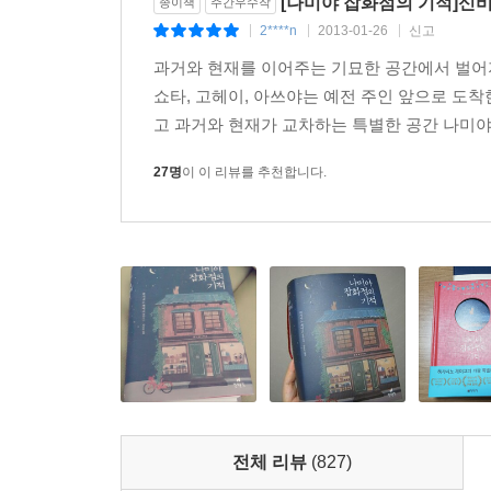
[나미야 잡화점의 기적]신
종이책
주간우수작
과거에서 날아온 편지를 받았을 때 어떻게 행동할까,
2****n
2013-01-26
신고
|
|
|
히가시노 게이고가 품었던 궁금증의 해답은 작품 속
과거와 현재를 이어주는 기묘한 공간에서 벌어지
쇼타, 고헤이, 아쓰야는 예전 주인 앞으로 도
“뭔가 설명은 잘 못하겠지만…….” 고헤이가 우물우
고 과거와 현재가 교차하는 특별한 공간 나미야 
“지금까지 살아오면서 오늘 밤 처음으로 남에게 도움 
_본문 330쪽
27명
이 이 리뷰를 추천합니다.
이렇게 사회적 관심에서 소외되어 있던 인물들이 타
■ 히가시노 게이고가 들려주는 가슴 훈훈한 이야기
살다보면 한번쯤은 마주하게 되는 어려운 선택의 
나미야 잡화점은 다소 장난스러운 고민도 진지하게 
상담하는 꼬마에게는 선생님께 부탁해서 ‘자신에 관한
가서 큰 힘을 발휘한다.
전체 리뷰
(827)
첫 번째 등장하는 고민 상담자는 살날이 얼마 안 