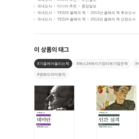
국내도서
미디어 추천
중앙일보
국내도서
YES24 올해의 책
2013년 올해의 책 후보도서
국내도서
YES24 올해의 책
2013년 올해의 책 선정도서
이 상품의 태그
#가을에어울리는책
#예스24에서가장리뷰가많은책
#
#영화드라마원작