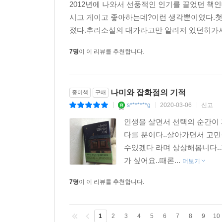
2012년에 나와서 선풍적인 인기를 끌었던 책인
시고 게이고 좋아하는데?이런 생각뿐이였다.첫장
졌다.추리소설의 대가라고만 알려져 있던히가시
7명
이 이 리뷰를 추천합니다.
나미와 잡화점의 기적
종이책
구매
s*******g
2020-03-06
신고
|
|
|
인생을 살면서 선택의 순간이
다를 뿐이다..살아가면서 고
수있겠다 라며 상상해봅니다.
가 싶어요..때론...
더보기
7명
이 이 리뷰를 추천합니다.
1
2
3
4
5
6
7
8
9
10