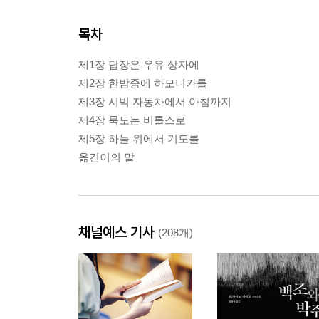
목차
제1장 답장은 우유 상자에
제2장 한밤중에 하모니카를
제3장 시빅 자동차에서 아침까지
제4장 묵도는 비틀스로
제5장 하늘 위에서 기도를
옮긴이의 말
채널예스 기사
(208개)