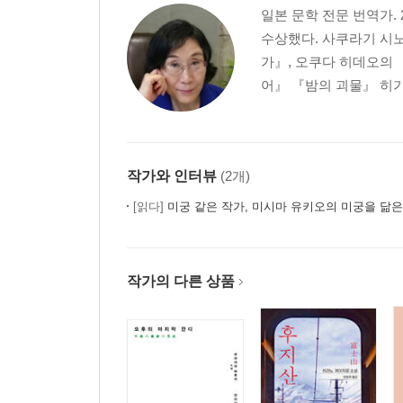
일본 문학 전문 번역가
수상했다. 사쿠라기 시노
가』, 오쿠다 히데오의 
어』 『밤의 괴물』 히가
작가와 인터뷰
(2개)
[읽다]
미궁 같은 작가, 미시마 유키오의 미궁을 닮
작가의 다른 상품