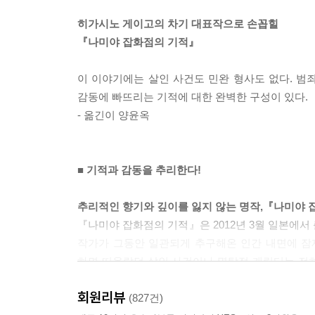
히가시노 게이고의 차기 대표작으로 손꼽힐
『나미야 잡화점의 기적』
이 이야기에는 살인 사건도 민완 형사도 없다. 범
감동에 빠뜨리는 기적에 대한 완벽한 구성이 있다.
- 옮긴이 양윤옥
■ 기적과 감동을 추리한다!
추리적인 향기와 깊이를 잃지 않는 명작,『나미야 
『나미야 잡화점의 기적』은 2012년 3월 일본에서
작가가 그동안 일관되게 추구해온 인간 내면에 잠
하면 떠올랐던 살인 사건이나 명탐정 캐릭터는 전
히가시노 게이고의 작품답게 명불허전의 짜릿한 쾌
회원리뷰
(827건)