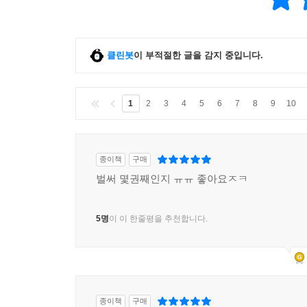
클린봇
이 부적절한 글을 감지 중입니다.
1
2
3
4
5
6
7
8
9
10
종이책
구매
벌써 몇권째인지 ㅠㅠ 좋아요ㅈㅋ
5명
이 이 한줄평을 추천합니다.
종이책
구매