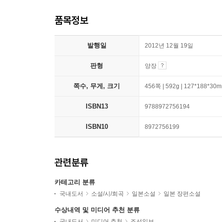
품목정보
발행일
2012년 12월 19일
판형
양장
쪽수, 무게, 크기
456쪽 | 592g | 127*188*30
ISBN13
9788972756194
ISBN10
8972756199
관련분류
카테고리 분류
국내도서
소설/시/희곡
일본소설
일본 장편소설
수상내역 및 미디어 추천 분류
국내도서
미디어 추천
조선일보