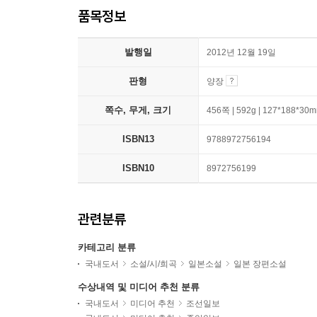
품목정보
발행일
2012년 12월 19일
판형
양장
쪽수, 무게, 크기
456쪽 | 592g | 127*188*30
ISBN13
9788972756194
ISBN10
8972756199
관련분류
카테고리 분류
국내도서
소설/시/희곡
일본소설
일본 장편소설
수상내역 및 미디어 추천 분류
국내도서
미디어 추천
조선일보