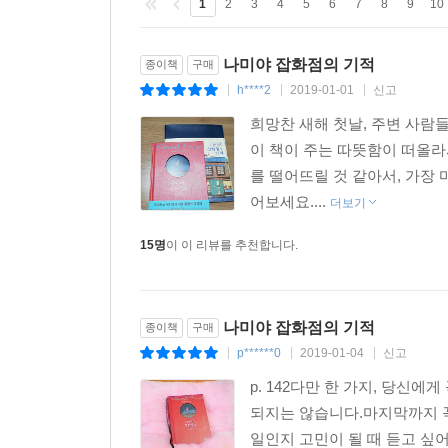
1
2
3
4
5
6
7
8
9
10
어느 아마추어 뮤지션이다. 병으로 쓰러진 아버지
잡화점 할아버지의 이야기가 세 번째로 펼쳐지고,
나미야 잡화점의 기적
종이책
구매
마지막으로, 고아인 자신을 돌봐준 분들에게 은혜를 
h****2
2019-01-01
신고
|
|
|
있는지를 묻는다.
이와 비슷한 고민은 우리 누구에게나 있다. 사랑을
희망찬 새해 첫날, 주변 사람
계속할 것인가 등등 살다보면 한번쯤은 마주하게 
이 책이 주는 따뜻함이 떠올라
가볍지 않다. 무엇보다 인생의 지도에서 내일에 대한
를 떨어뜨릴 것 같아서, 가장
어보세요....
더보기
사람 간의 관계를 되돌아보다
15명
이 이 리뷰를 추천합니다.
“여러분이라면 어떤 고민을 상담하시겠습니까? 나라
히가시노 게이고가 이 책의 한국어판 출간에 앞서 
상기시킨다. “인간은 혼자서는 살아갈 수 없고, 
나미야 잡화점의 기적
말처럼 잊고 있던 ‘사람 간의 정’이라든가 ‘타인과
종이책
구매
p******0
2019-01-04
신고
|
|
|
p. 142다만 한 가지, 당신
일본 아마존 독자 서평
되지는 않습니다.마지막까지 꼭
일인지 고민이 될 때 듣고 싶