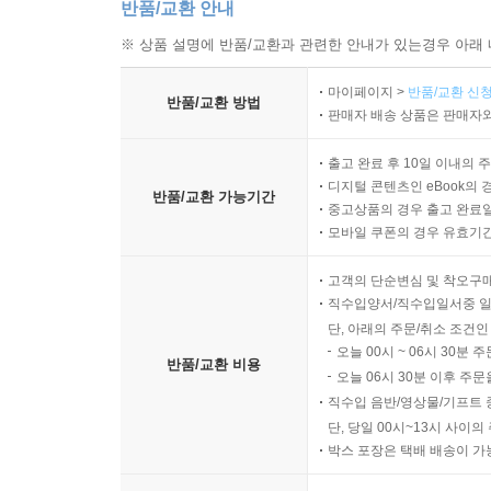
반품/교환 안내
※ 상품 설명에 반품/교환과 관련한 안내가 있는경우 아래 
마이페이지 >
반품/교환 신청
반품/교환 방법
판매자 배송 상품은 판매자와
출고 완료 후 10일 이내의 
디지털 콘텐츠인 eBook의 
반품/교환 가능기간
중고상품의 경우 출고 완료일
모바일 쿠폰의 경우 유효기간(
고객의 단순변심 및 착오구
직수입양서/직수입일서중 일
단, 아래의 주문/취소 조건인
오늘 00시 ~ 06시 30분 
반품/교환 비용
오늘 06시 30분 이후 주문
직수입 음반/영상물/기프트 
단, 당일 00시~13시 사이
박스 포장은 택배 배송이 가