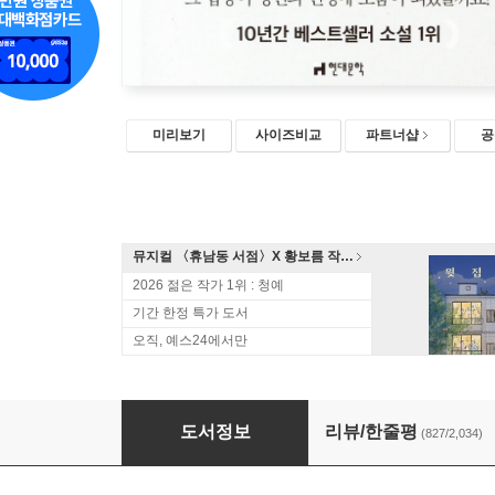
미리보기
사이즈비교
파트너샵
공
뮤지컬 〈휴남동 서점〉X 황보름 작가 북토크
2026 젊은 작가 1위 : 청예
기간 한정 특가 도서
오직, 예스24에서만
나미야 잡화점의 기적
도서정보
리뷰/한줄평
(827/2,034)