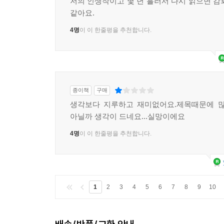
저의 인생작이고 몇 년 흘러서 다시 읽으면 감
같아요.
4명
이 이 한줄평을 추천합니다.
종이책
구매
생각보다 지루하고 재미없어요.제목때문에 많
아닐까 생각이 드네요...실망이에요
4명
이 이 한줄평을 추천합니다.
1
2
3
4
5
6
7
8
9
10