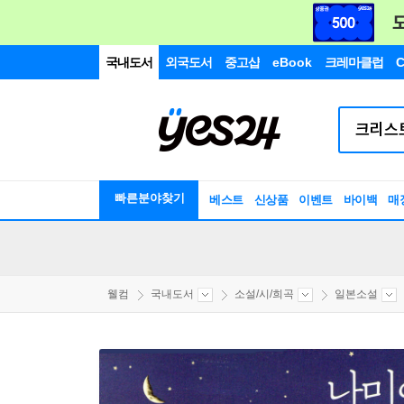
국내도서
외국도서
중고샵
eBook
크레마클럽
C
빠른분야찾기
베스트
신상품
이벤트
바이백
매
웰컴
국내도서
소설/시/희곡
일본소설