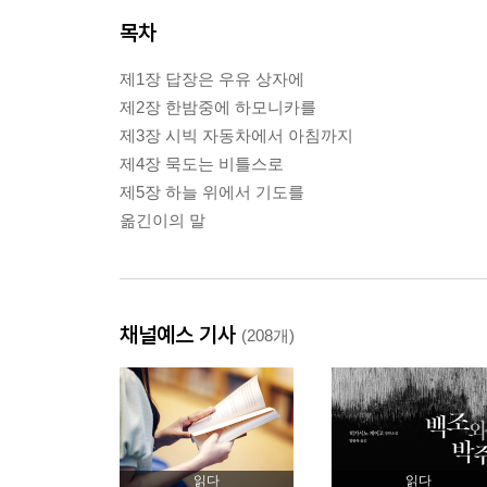
목차
제1장 답장은 우유 상자에
제2장 한밤중에 하모니카를
제3장 시빅 자동차에서 아침까지
제4장 묵도는 비틀스로
제5장 하늘 위에서 기도를
옮긴이의 말
채널예스 기사
(208개)
읽다
읽다