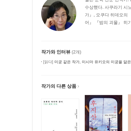
수상했다. 사쿠라기 시노
가』, 오쿠다 히데오의 
어』 『밤의 괴물』 히가
작가와 인터뷰
(2개)
[읽다]
미궁 같은 작가, 미시마 유키오의 미궁을 닮
작가의 다른 상품