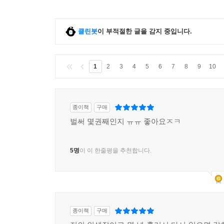
클린봇
이 부적절한 글을 감지 중입니다.
1
2
3
4
5
6
7
8
9
10
종이책
구매
벌써 몇권째인지 ㅠㅠ 좋아요ㅈㅋ
5명
이 이 한줄평을 추천합니다.
종이책
구매