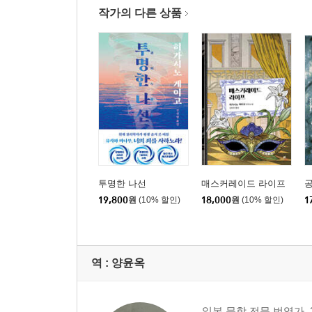
작가의 다른 상품
투명한 나선
매스커레이드 라이프
19,800
원
(10% 할인)
18,000
원
(10% 할인)
1
역 :
양윤옥
일본 문학 전문 번역가