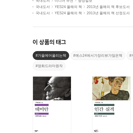
국내도서
미디어 추천
중앙일보
국내도서
YES24 올해의 책
2013년 올해의 책 후보도서
국내도서
YES24 올해의 책
2013년 올해의 책 선정도서
이 상품의 태그
#가을에어울리는책
#예스24에서가장리뷰가많은책
#
#영화드라마원작