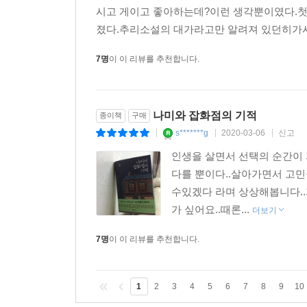
시고 게이고 좋아하는데?이런 생각뿐이였다.첫장
졌다.추리소설의 대가라고만 알려져 있던히가시
7명
이 이 리뷰를 추천합니다.
나미와 잡화점의 기적
종이책
구매
s*******g
2020-03-06
신고
|
|
|
인생을 살면서 선택의 순간이
다를 뿐이다..살아가면서 고
수있겠다 라며 상상해봅니다.
가 싶어요..때론...
더보기
7명
이 이 리뷰를 추천합니다.
1
2
3
4
5
6
7
8
9
10