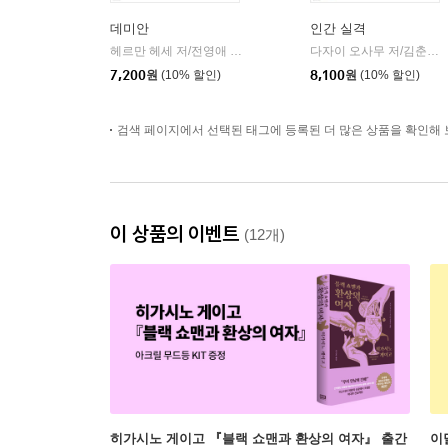
데미안
인간 실격
헤르만 헤세 저/전영애 역
민음사
다자이 오사무 저/김춘미 역
|
7,200
원
(10% 할인)
8,100
원
(10% 할인)
검색 페이지에서 선택된 태그에 등록된 더 많은 상품을 확인해 
이 상품의 이벤트
(12개)
히가시노 게이고 『블랙 쇼맨과 환상의 여자』 출간
이