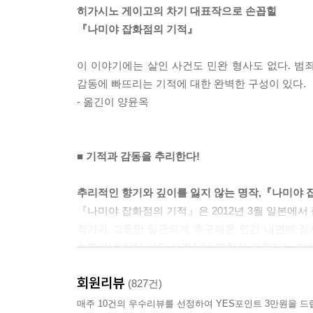
히가시노 게이고의 차기 대표작으로 손꼽힐
『나미야 잡화점의 기적』
이 이야기에는 살인 사건도 민완 형사도 없다. 범
감동에 빠뜨리는 기적에 대한 완벽한 구성이 있다.
- 옮긴이 양윤옥
■ 기적과 감동을 추리한다!
추리적인 향기와 깊이를 잃지 않는 명작,『나미야 
『나미야 잡화점의 기적』은 2012년 3월 일본에서
작가가 그동안 일관되게 추구해온 인간 내면에 잠
하면 떠올랐던 살인 사건이나 명탐정 캐릭터는 전
히가시노 게이고의 작품답게 명불허전의 짜릿한 쾌
회원리뷰
(827건)
아무도 살지 않는 오래된 잡화점에서 벌어지는 기
매주 10건의 우수리뷰를 선정하여 YES포인트 3만원을 드