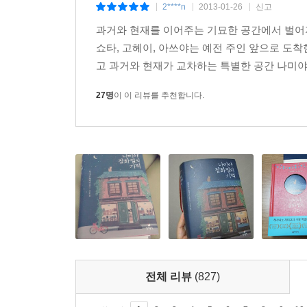
2****n
2013-01-26
신고
|
|
|
히가시노 게이고가 품었던 궁금증의 해답은 작품 속
과거와 현재를 이어주는 기묘한 공간에서 벌어지
쇼타, 고헤이, 아쓰야는 예전 주인 앞으로 도
“뭔가 설명은 잘 못하겠지만…….” 고헤이가 우물우
고 과거와 현재가 교차하는 특별한 공간 나미야 
“지금까지 살아오면서 오늘 밤 처음으로 남에게 도움 
_본문 330쪽
27명
이 이 리뷰를 추천합니다.
이렇게 사회적 관심에서 소외되어 있던 인물들이 타
■ 히가시노 게이고가 들려주는 가슴 훈훈한 이야기
살다보면 한번쯤은 마주하게 되는 어려운 선택의 
나미야 잡화점은 다소 장난스러운 고민도 진지하게 
상담하는 꼬마에게는 선생님께 부탁해서 ‘자신에 관한
가서 큰 힘을 발휘한다.
전체 리뷰
(827)
첫 번째 등장하는 고민 상담자는 살날이 얼마 안 
간병에만 전념해야 할지 고민한다. 두 번째 상담