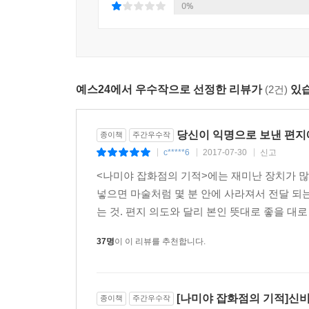
불우한 어린 시절을 보낸 것으로 모자라 어른이
0%
가방끈이 짧은 이들의 상담 타입을 한마디로 말하
상처를 주기도 한다.
이런 사치스러운 고민을 들려주시다니, 참 고맙군요
예스24에서 우수작으로 선정한 리뷰가
(2건)
있습
……
앞으로 삼십 년만 지나보세요. 그런 태평한 소리를
취직이 될까 말까 하는 시대가 옵니다. 틀림없이 와
당신이 익명으로 보낸 편지
종이책
주간우수작
_본문 126쪽
c*****6
2017-07-30
신고
|
|
|
<나미야 잡화점의 기적>에는 재미난 장치가 많
하지만 처음에는 비꼬는 듯한 말투에 반감을 가졌던
넣으면 마술처럼 몇 분 안에 사라져서 전달 되
기적은 여기서 그치지 않는다. 고민 상담을 해주던
는 것. 편지 의도와 달리 본인 뜻대로 좋을 대로
셈이다. 다른 사람의 일을 내 일처럼 여기고 고민할 
살고 있는 결점투성이의 젊은이들이 그러한 기적
37명
이 이 리뷰를 추천합니다.
이유에 대해 이렇게 말한다.
“남의 고민을 상담해주는 일은 대개 분별력 있고
젊은이들로 했습니다. 타인의 고민 따위에는 무
[나미야 잡화점의 기적]신
종이책
주간우수작
과거에서 날아온 편지를 받았을 때 어떻게 행동할까,