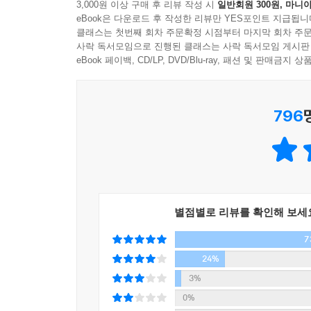
3,000원 이상 구매 후 리뷰 작성 시
일반회원 300원, 마니아
총 5장으로 구성된 『나미야 잡화점의 기적』은 
eBook은 다운로드 후 작성한 리뷰만 YES포인트 지급됩니
이는 각각의 이야기와 등장인물을 하나의 연결 고리
클래스는 첫번째 회차 주문확정 시점부터 마지막 회차 주문
×× 시 외곽에 자리한 나미야 잡화점은 30여 년간
사락 독서모임으로 진행된 클래스는 사락 독서모임 게시판
아동복지시설에서 함께 자란 친구 사이로 몇 시간
eBook 페이백, CD/LP, DVD/Blu-ray, 패션 및 판매금
알았는데 난데없이 ‘나미야 잡화점 주인’ 앞으로 의
보낸 고민 상담 편지가 시공간을 초월해 현재의 
796
생각했다가 하늘에서 툭 떨어진 듯한 이상한 편지에
세 사람은 고민을 적어 보낸 이들의 앞날이 어떻게
각 장마다 고민 상담 편지를 보낸 이들의 애틋한 사
어떻게 해서 사람들의 고민 편지를 받게 되었는지 그
현재는 비어 있는 가게 우편함으로 들어왔는지, 
놀라운 기적이 일어나기 시작한다.
별점별로 리뷰를 확인해 보세
7
히가시노 게이고, 청년 백수의 언어로 기적과 감동
뚜렷한 계획 없이 하루하루를 살아가던 세 명의 
24%
현재를 살아가는 우리에게 시사하는 바가 매우 크다
3%
이야기의 중심축인 아쓰야, 고헤이, 쇼타는 당장 내
0%