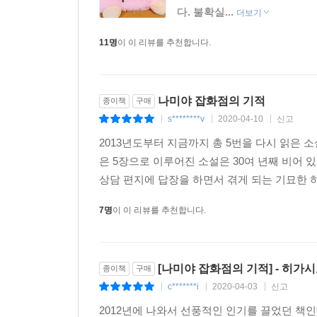
나라면 어떤 상담 편지를 보냈을까 생각하면서 읽었습
다. 불확실...
더보기
직장을 찾는 중이지만 좀처럼 자리가 나지 않아 초조
11명
이 이 리뷰를 추천합니다.
내 아이들에게 꼭 읽히고 싶은 소설이었습니다. _4
그리운 옛 시대를 살아간 사람들의 탄식과 눈물과 기쁨
마지막 페이지를 덮으면서 눈물이 멈추지 않았습니다.
읽어가는 사이에 눈물이 흘러서, 나에게는 기적의 소
나미야 잡화점의 기적
종이책
구매
s********v
2020-04-10
신고
|
|
|
2013년도부터 지금까지 총 5번을 다시 읽은
은 5장으로 이루어진 소설은 30여 년째 비어 
상담 편지에 답장을 하면서 겪게 되는 기묘한 하
7명
이 이 리뷰를 추천합니다.
[나미야 잡화점의 기적] - 히가시노
종이책
구매
c*******i
2020-04-03
신고
|
|
|
2012년에 나와서 선풍적인 인기를 끌었던 책인