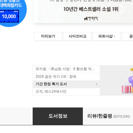
미리보기
사이즈비교
파트너샵
공
뮤지컬 〈휴남동 서점〉X 황보름 작가 북토크
2026 젊은 작가 1위 : 청예
기간 한정 특가 도서
오직, 예스24에서만
나미야 잡화점의 기적
도서정보
리뷰/한줄평
(827/2,034)