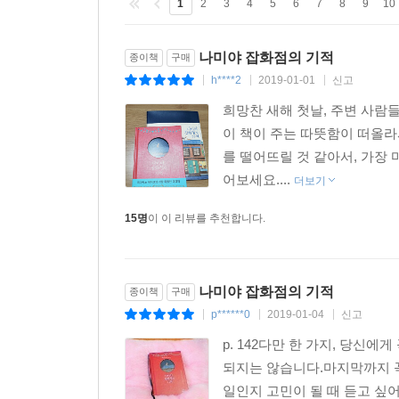
1
2
3
4
5
6
7
8
9
10
어느 아마추어 뮤지션이다. 병으로 쓰러진 아버지
잡화점 할아버지의 이야기가 세 번째로 펼쳐지고,
나미야 잡화점의 기적
종이책
구매
마지막으로, 고아인 자신을 돌봐준 분들에게 은혜를 
h****2
2019-01-01
신고
|
|
|
있는지를 묻는다.
이와 비슷한 고민은 우리 누구에게나 있다. 사랑을
희망찬 새해 첫날, 주변 사람
계속할 것인가 등등 살다보면 한번쯤은 마주하게 
이 책이 주는 따뜻함이 떠올라
가볍지 않다. 무엇보다 인생의 지도에서 내일에 대한
를 떨어뜨릴 것 같아서, 가장
어보세요....
더보기
사람 간의 관계를 되돌아보다
15명
이 이 리뷰를 추천합니다.
“여러분이라면 어떤 고민을 상담하시겠습니까? 나라
히가시노 게이고가 이 책의 한국어판 출간에 앞서 
상기시킨다. “인간은 혼자서는 살아갈 수 없고, 
나미야 잡화점의 기적
말처럼 잊고 있던 ‘사람 간의 정’이라든가 ‘타인과
종이책
구매
p******0
2019-01-04
신고
|
|
|
p. 142다만 한 가지, 당신
일본 아마존 독자 서평
되지는 않습니다.마지막까지 꼭
일인지 고민이 될 때 듣고 싶