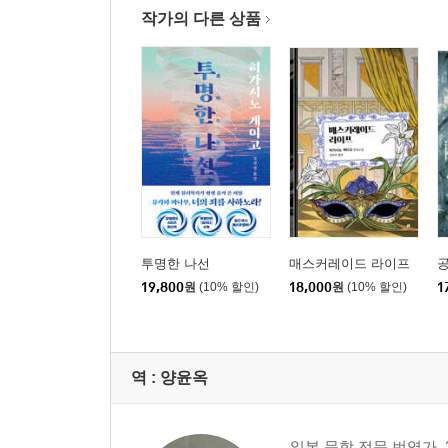
작가의 다른 상품
투명한 나선
매스커레이드 라이프
19,800
원
(10% 할인)
18,000
원
(10% 할인)
1
역 :
양윤옥
일본 문학 전문 번역가