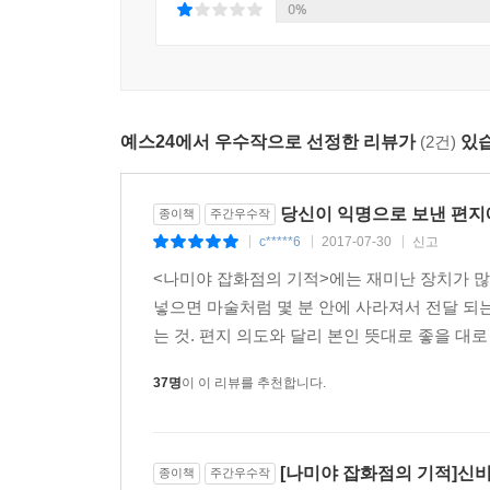
불우한 어린 시절을 보낸 것으로 모자라 어른이
0%
가방끈이 짧은 이들의 상담 타입을 한마디로 말하
상처를 주기도 한다.
이런 사치스러운 고민을 들려주시다니, 참 고맙군요
예스24에서 우수작으로 선정한 리뷰가
(2건)
있습
……
앞으로 삼십 년만 지나보세요. 그런 태평한 소리를
취직이 될까 말까 하는 시대가 옵니다. 틀림없이 와
당신이 익명으로 보낸 편지
종이책
주간우수작
_본문 126쪽
c*****6
2017-07-30
신고
|
|
|
<나미야 잡화점의 기적>에는 재미난 장치가 많
하지만 처음에는 비꼬는 듯한 말투에 반감을 가졌던
넣으면 마술처럼 몇 분 안에 사라져서 전달 되
기적은 여기서 그치지 않는다. 고민 상담을 해주던
는 것. 편지 의도와 달리 본인 뜻대로 좋을 대로
셈이다. 다른 사람의 일을 내 일처럼 여기고 고민할 
살고 있는 결점투성이의 젊은이들이 그러한 기적
37명
이 이 리뷰를 추천합니다.
이유에 대해 이렇게 말한다.
“남의 고민을 상담해주는 일은 대개 분별력 있고
젊은이들로 했습니다. 타인의 고민 따위에는 무
[나미야 잡화점의 기적]신
종이책
주간우수작
과거에서 날아온 편지를 받았을 때 어떻게 행동할까,