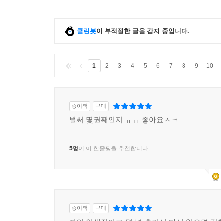
클린봇
이 부적절한 글을 감지 중입니다.
1
2
3
4
5
6
7
8
9
10
종이책
구매
벌써 몇권째인지 ㅠㅠ 좋아요ㅈㅋ
5명
이 이 한줄평을 추천합니다.
종이책
구매