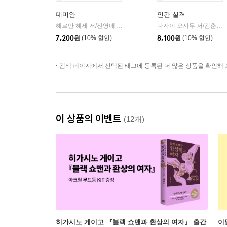
데미안
인간 실격
헤르만 헤세 저/전영애 역
민음사
다자이 오사무 저/김춘미 역
|
7,200
원
(10% 할인)
8,100
원
(10% 할인)
검색 페이지에서 선택된 태그에 등록된 더 많은 상품을 확인해 
이 상품의 이벤트
(12개)
히가시노 게이고 『블랙 쇼맨과 환상의 여자』 출간
이