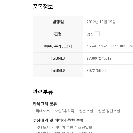
품목정보
발행일
2012년 12월 19일
판형
양장
쪽수, 무게, 크기
456쪽 | 592g | 127*188*30
ISBN13
9788972756194
ISBN10
8972756199
관련분류
카테고리 분류
국내도서
소설/시/희곡
일본소설
일본 장편소설
수상내역 및 미디어 추천 분류
국내도서
미디어 추천
조선일보