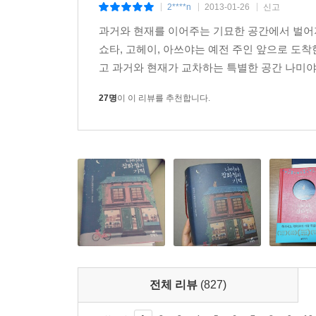
2****n
2013-01-26
신고
|
|
|
히가시노 게이고가 품었던 궁금증의 해답은 작품 속
과거와 현재를 이어주는 기묘한 공간에서 벌어지
쇼타, 고헤이, 아쓰야는 예전 주인 앞으로 도
“뭔가 설명은 잘 못하겠지만…….” 고헤이가 우물우
고 과거와 현재가 교차하는 특별한 공간 나미야 
“지금까지 살아오면서 오늘 밤 처음으로 남에게 도움 
_본문 330쪽
27명
이 이 리뷰를 추천합니다.
이렇게 사회적 관심에서 소외되어 있던 인물들이 타
■ 히가시노 게이고가 들려주는 가슴 훈훈한 이야기
살다보면 한번쯤은 마주하게 되는 어려운 선택의 
나미야 잡화점은 다소 장난스러운 고민도 진지하게 
상담하는 꼬마에게는 선생님께 부탁해서 ‘자신에 관한
가서 큰 힘을 발휘한다.
전체 리뷰
(827)
첫 번째 등장하는 고민 상담자는 살날이 얼마 안 
간병에만 전념해야 할지 고민한다. 두 번째 상담