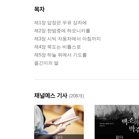
목차
제1장 답장은 우유 상자에
제2장 한밤중에 하모니카를
제3장 시빅 자동차에서 아침까지
제4장 묵도는 비틀스로
제5장 하늘 위에서 기도를
옮긴이의 말
채널예스 기사
(208개)
읽다
읽다