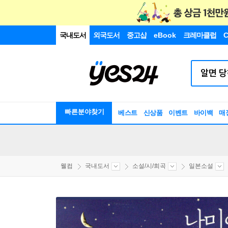
국내도서
외국도서
중고샵
eBook
크레마클럽
C
빠른분야찾기
베스트
신상품
이벤트
바이백
매
웰컴
국내도서
소설/시/희곡
일본소설