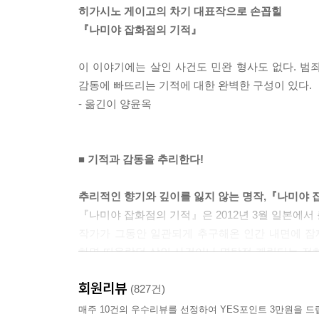
히가시노 게이고의 차기 대표작으로 손꼽힐
『나미야 잡화점의 기적』
이 이야기에는 살인 사건도 민완 형사도 없다. 범
감동에 빠뜨리는 기적에 대한 완벽한 구성이 있다.
- 옮긴이 양윤옥
■ 기적과 감동을 추리한다!
추리적인 향기와 깊이를 잃지 않는 명작,『나미야 
『나미야 잡화점의 기적』은 2012년 3월 일본에서
작가가 그동안 일관되게 추구해온 인간 내면에 잠
하면 떠올랐던 살인 사건이나 명탐정 캐릭터는 전
히가시노 게이고의 작품답게 명불허전의 짜릿한 쾌
회원리뷰
(827건)
아무도 살지 않는 오래된 잡화점에서 벌어지는 기
매주 10건의 우수리뷰를 선정하여 YES포인트 3만원을 드