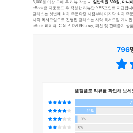
3,000원 이상 구매 후 리뷰 작성 시
일반회원 300원, 마니아
총 5장으로 구성된 『나미야 잡화점의 기적』은 
eBook은 다운로드 후 작성한 리뷰만 YES포인트 지급됩니
이는 각각의 이야기와 등장인물을 하나의 연결 고리
클래스는 첫번째 회차 주문확정 시점부터 마지막 회차 주문
×× 시 외곽에 자리한 나미야 잡화점은 30여 년간
사락 독서모임으로 진행된 클래스는 사락 독서모임 게시판
아동복지시설에서 함께 자란 친구 사이로 몇 시간
eBook 페이백, CD/LP, DVD/Blu-ray, 패션 및 판매금
알았는데 난데없이 ‘나미야 잡화점 주인’ 앞으로 의
보낸 고민 상담 편지가 시공간을 초월해 현재의 
796
생각했다가 하늘에서 툭 떨어진 듯한 이상한 편지에
세 사람은 고민을 적어 보낸 이들의 앞날이 어떻게
각 장마다 고민 상담 편지를 보낸 이들의 애틋한 사
어떻게 해서 사람들의 고민 편지를 받게 되었는지 그
현재는 비어 있는 가게 우편함으로 들어왔는지, 
놀라운 기적이 일어나기 시작한다.
별점별로 리뷰를 확인해 보세
7
히가시노 게이고, 청년 백수의 언어로 기적과 감동
뚜렷한 계획 없이 하루하루를 살아가던 세 명의 
24%
현재를 살아가는 우리에게 시사하는 바가 매우 크다
3%
이야기의 중심축인 아쓰야, 고헤이, 쇼타는 당장 내
0%