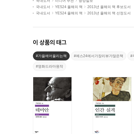
국내도서
미디어 추천
중앙일보
국내도서
YES24 올해의 책
2013년 올해의 책 후보도서
국내도서
YES24 올해의 책
2013년 올해의 책 선정도서
이 상품의 태그
#가을에어울리는책
#예스24에서가장리뷰가많은책
#
#영화드라마원작