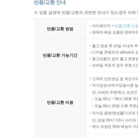
반품/교환 안내
※ 상품 설명에 반품/교환과 관련한 안내가 있는경우 아래 
마이페이지 >
반품/교환 신청
반품/교환 방법
판매자 배송 상품은 판매자와
출고 완료 후 10일 이내의 
디지털 콘텐츠인 eBook의 
반품/교환 가능기간
중고상품의 경우 출고 완료일
모바일 쿠폰의 경우 유효기간(
고객의 단순변심 및 착오구
직수입양서/직수입일서중 일
단, 아래의 주문/취소 조건인
오늘 00시 ~ 06시 30분 
반품/교환 비용
오늘 06시 30분 이후 주문
직수입 음반/영상물/기프트 
단, 당일 00시~13시 사이
박스 포장은 택배 배송이 가