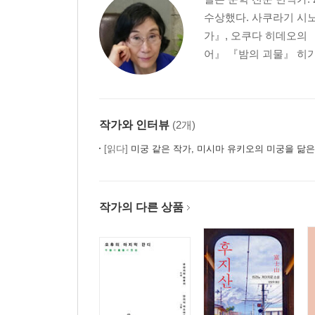
수상했다. 사쿠라기 시노
가』, 오쿠다 히데오의 
어』 『밤의 괴물』 히가
작가와 인터뷰
(2개)
[읽다]
미궁 같은 작가, 미시마 유키오의 미궁을 닮
작가의 다른 상품