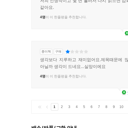
저의 인생작이고 몇 년 흘러서 다시 읽으면 감
같아요.
4명
이 이 한줄평을 추천합니다.
종이책
구매
생각보다 지루하고 재미없어요.제목때문에 많
아닐까 생각이 드네요...실망이에요
4명
이 이 한줄평을 추천합니다.
1
2
3
4
5
6
7
8
9
10