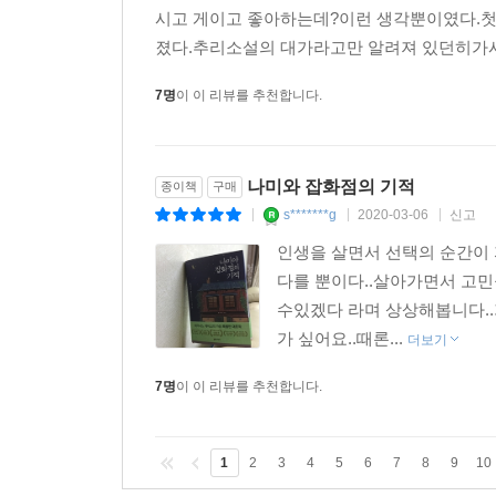
시고 게이고 좋아하는데?이런 생각뿐이였다.첫장
졌다.추리소설의 대가라고만 알려져 있던히가시
7명
이 이 리뷰를 추천합니다.
나미와 잡화점의 기적
종이책
구매
s*******g
2020-03-06
신고
|
|
|
인생을 살면서 선택의 순간이
다를 뿐이다..살아가면서 고
수있겠다 라며 상상해봅니다.
가 싶어요..때론...
더보기
7명
이 이 리뷰를 추천합니다.
1
2
3
4
5
6
7
8
9
10