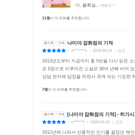
나라면 어떤 상담 편지를 보냈을까 생각하면서 읽었습
다. 불확실...
더보기
직장을 찾는 중이지만 좀처럼 자리가 나지 않아 초조
11명
이 이 리뷰를 추천합니다.
내 아이들에게 꼭 읽히고 싶은 소설이었습니다. _4
그리운 옛 시대를 살아간 사람들의 탄식과 눈물과 기쁨
마지막 페이지를 덮으면서 눈물이 멈추지 않았습니다.
읽어가는 사이에 눈물이 흘러서, 나에게는 기적의 소
나미야 잡화점의 기적
종이책
구매
s********v
2020-04-10
신고
|
|
|
2013년도부터 지금까지 총 5번을 다시 읽은
은 5장으로 이루어진 소설은 30여 년째 비어 
상담 편지에 답장을 하면서 겪게 되는 기묘한 하
7명
이 이 리뷰를 추천합니다.
[나미야 잡화점의 기적] - 히가시노
종이책
구매
c*******i
2020-04-03
신고
|
|
|
2012년에 나와서 선풍적인 인기를 끌었던 책인