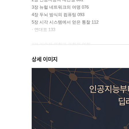
3장 뉴럴 네트워크의 여명 076
4장 두뇌 방식의 컴퓨팅 093
5장 시각 시스템에서 얻은 통찰 112
· 연대표 133
2부 기술적 영향과 과학적 영향
상세 이미지
6장 머신러닝의 미래
7장 알고리즘의 시대
8장 헬로, 미스터 칩스
9장 내부 정보
10장 인식
11장 자연은 인간보다 영리하다
12장 심층 지능
· 연대표
3부 다양한 학습 방법