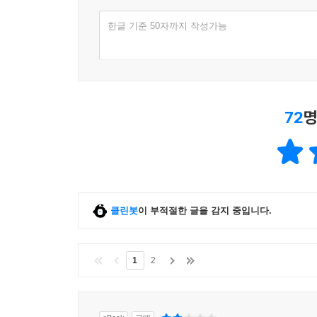
한글 기준 50자까지 작성가능
세즈노스키 교수는 현재 인공지능 분야 최고 학회인
국제컨퍼런스’에 기조연설자로 참여한 바 있다.
분야의 세계적 권위자가 몇 십 년에 걸친 경험과 
사실이다. 공학적인 차원에서 전문가만 이해할 수 있
힌튼, 프랭크 로젠블랫, 마빈 민스키, 놈 촘스키 
72
명
논쟁이 곳곳에 담겨 있어 한 편의 역사책을 읽는 듯
만약 누군가 인공지능, 머신러닝, 딥러닝에 알고자
사람과 읽지 않은 사람의 차이는 크게 날 것이다.
클린봇
이 부적절한 글을 감지 중입니다.
1
2