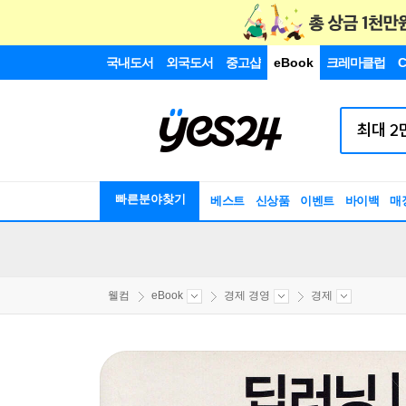
국내도서
외국도서
중고샵
eBook
크레마클럽
C
빠른분야찾기
베스트
신상품
이벤트
바이백
매
웰컴
eBook
경제 경영
경제