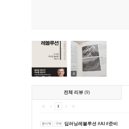
인간은 로직을 통해서 학습하지 않는다는 것이었다.
세즈노스키를 비롯한 몇몇 과학자들이 개발한 AI
경험하는 것과 동일한 방식으로 데이터를 통해 학습
습득해나가는 것이다. 학습 알고리즘은 원시 데이
이해로 지혜를 쌓는다. 물론 이와 같은 모델은 초
못해 발전 속도가 더뎠다.
하지만 2016년 알파고를 통해서 전 세계가 똑
말이다. “알파고가 이겼다, 우리는 달에 착륙했다.
4
최고경영자 데미스 허사비스가 트위터에 올린 글
상징적인 사건이었다.
전체 리뷰
(9)
달에 도착한 다음에는, 달에서 어떻게 잘 살아갈
1
딥러닝은 어떤 미래를 가져다 줄 것인가? 저자는
분명한 건 인공지능의 발전은 인간의 지능에 대한 
것이라는 점이다. 저자는 말한다.
딥러닝레볼루션 #AI #준비
종이책
구매