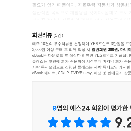
필요가 없기 때문이다. 자율주행 자동차가 상용화
생산적인 목적으로 재활용될 것이다. 실제로 도시 
뒤바꿀 것이다. 자동차와 관련된 여러 산업군이 영
회원리뷰
의료계는 어떨까. 머신러닝이 발전하고 빅데이터를 
(9건)
예다. 환자 수백만 명의 기록을 활용할 수 있게
매주 10건의 우수리뷰를 선정하여 YES포인트 3만원을 드
3,000원 이상 구매 후 리뷰 작성 시
일반회원 300원, 마니아
0.995라는 거의 완벽한 정확도가 나왔다. 인간과
eBook은 다운로드 후 작성한 리뷰만 YES포인트 지급됩니
자료를 서로 다른 방식으로 보기 때문이다. 이는 곧
클래스는 첫번째 회차 주문확정 시점부터 마지막 회차 주문
될 것이라는 의미다.
사락 독서모임으로 진행된 클래스는 사락 독서모임 게시판
eBook 페이백, CD/LP, DVD/Blu-ray, 패션 및 판매금
이와 같은 놀라운 변화는 수많은 데이터를 해석하
딥러닝이다. 세즈노스키 교수는 이렇게 말한다. “
많은 데이터를 만들어내도 머신러닝(딥러닝)이 발전
뜻이다.
9
명의 예스24 회원이 평가한
9.
한편 인공지능 개발 초기, 많은 연구자들은 로직을
있었다. 세즈노스키는 이에 대해 도전장을 내밀었