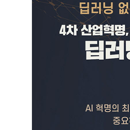
13장 칵테일파티 문제
14장 홉필드 망과 볼츠만 머신
15장 오류의 역전파
16장 컨볼루션 러닝
17장 보상학습
18장 NIPS
· 연대표
헌사
용어 설명
주