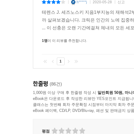
h*****j
2020-05-28
신고
|
|
|
현재 딥러닝과 인공지능을 놓고 한편에서는 이상
테렌스 J. 세즈노스키 지음1부지능의 재해석2부
그것들의 궁극적인 영향은 예측할 수 없을 것이다
까 살펴보겠습니다. 크릭은 인간의 노에 집중
시나리오든, 종말론적 시나리오든 미래의 방향 또
... 이 선충은 오랜 기간에걸쳐 체내의 모든 
관련한 모든 기술은 가공할 만큼 빠르게 발전하고
정도는 날로 높아지고 있는데, 안전벨트에 몸을 맡긴
1명
이 이 리뷰를 추천합니다.
머신러닝 및 신경과학 분야 최고 학회 NeurIPS 의
1
인공지능의 모든 것
인공지능, 머신러닝, 딥러닝을 제대로 알고 싶다면
첫 번째로 봐야 할 책!
한줄평
(86건)
1,000원 이상 구매 후 한줄평 작성 시
일반회원 50원, 마니
『딥러닝 레볼루션』은 총 3부에 걸쳐 인공지능과 
eBook은 다운로드 후 작성한 리뷰만 YES포인트 지급됩니
기술의 발전 과정에 대해서 이야기한다. 1부 
클래스는 첫번째 회차 주문확정 시점부터 마지막 회차 주문
자율주행차, 교육, 게임, 헬스케어, 번역, 음성인
eBook 페이백, CD/LP, DVD/Blu-ray, 패션 및 판매금
기술을 바라보는 다양한 관점을 보여준다. 대가의
기회가 될 것이다. 마지막 3부에서는 인공지능과
평점
차근차근 살펴본다. 저자의 깊이 있는 설명을 통해,