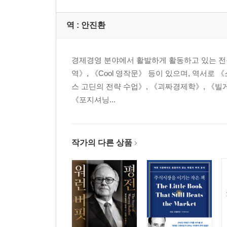
역 :
안진환
경제경영 분야에서 활발하게 활동하고 있는 전문
역》, 《Cool 영작문》 등이 있으며, 역서로 
스 고딘의 전략 수업》, 《괴짜경제학》, 《빌게이
《포지셔닝...
작가의 다른 상품