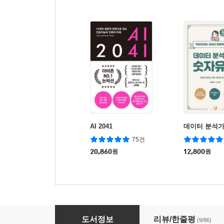
AI 2041
데이터 분석
75건
20,860
원
12,800
원
딥러닝 레볼루션
도서정보
리뷰/한줄평
(9/86)