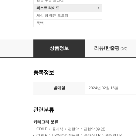
한정 수량 할인전
퍼스트 라이드
세상 참 예쁜 오드리
룩백
Ernest Ansermet 로열 발레단 갈라 퍼포먼스 
상품정보
리뷰/한줄평
(0/0)
품목정보
발매일
2024년 02월 16일
관련분류
카테고리 분류
CD/LP
클래식
관현악
관현악 (수입)
CD/LP
LP(Vinyl) 전문관
클래식 LP
관현악 LP