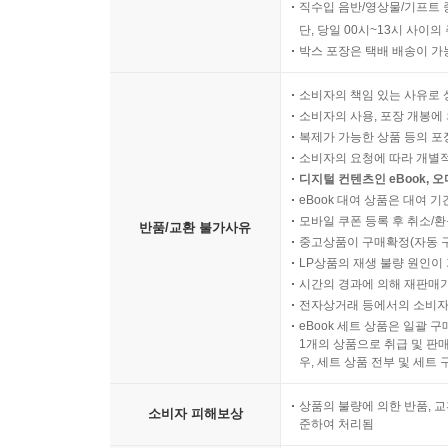
직수입 음반/영상물/기프트 
단, 당일 00시~13시 사이
박스 포장은 택배 배송이 가
소비자의 책임 있는 사유로 
소비자의 사용, 포장 개봉에 
복제가 가능한 상품 등의 포장을 
소비자의 요청에 따라 개별
디지털 컨텐츠인 eBook, 
eBook 대여 상품은 대여 기
모바일 쿠폰 등록 후 취소/환
반품/교환 불가사유
중고상품이 구매확정(자동 
LP상품의 재생 불량 원인이 기
시간의 경과에 의해 재판매가
전자상거래 등에서의 소비자
eBook 세트 상품은 일괄 
1개의 상품으로 취급 및 판매
우, 세트 상품 전부 및 세트
상품의 불량에 의한 반품, 교
소비자 피해보상
준하여 처리됨