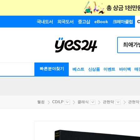
국내도서
외국도서
중고샵
eBook
크레마클럽
C
빠른분야찾기
베스트
신상품
이벤트
바이백
매
웰컴
CD/LP
클래식
관현악
관현악 