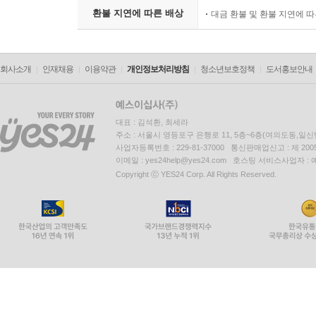
환불 지연에 따른 배상
대금 환불 및 환불 지연에 
회사소개
인재채용
이용약관
개인정보처리방침
청소년보호정책
도서홍보안내
대표 : 김석환, 최세라
주소 : 서울시 영등포구 은행로 11, 5층~6층(여의도동,일신
사업자등록번호 : 229-81-37000 통신판매업신고 : 제 200
이메일 : yes24help@yes24.com 호스팅 서비스사업자 :
Copyright ⓒ YES24 Corp. All Rights Reserved.