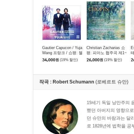
Gautier Capucon / Yuja
Christian Zacharias 쇼
E
Wang 프랑크 / 쇼팽: 첼
팽: 피아노 협주곡 제1~
테
로 소나타 (Franck / Ch
2번 (Chopin: Complete
m
34,000
원
(19% 할인)
26,000
원
(19% 할인)
2
opin: Cello Sonatas) [U
Piano Concertos) [SAC
HQCD]
D Hybrid]
작곡 :
Robert Schumann
(로베르트 슈만)
19세기 독일 낭만주의 
했던 아버지의 영향으로
던 슈만의 바람과는 달리
로 1828년에 법학을 