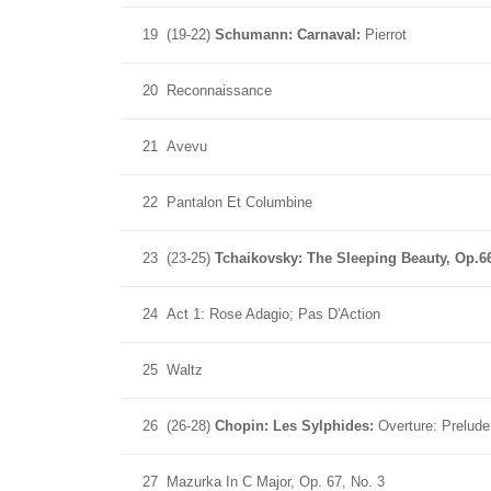
19
(19-22)
Schumann: Carnaval:
Pierrot
20
Reconnaissance
21
Avevu
22
Pantalon Et Columbine
23
(23-25)
Tchaikovsky: The Sleeping Beauty, Op.6
24
Act 1: Rose Adagio; Pas D'Action
25
Waltz
26
(26-28)
Chopin: Les Sylphides:
Overture: Prelude
27
Mazurka In C Major, Op. 67, No. 3