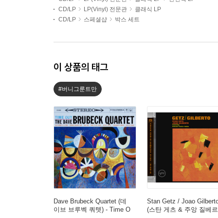
CD/LP
LP(Vinyl) 전문관
클래식 LP
CD/LP
스페셜샵
박스 세트
이 상품의 태그
#버니그룬트만
Dave Brubeck Quartet (데
Stan Getz / Joao Gilbert
이브 브루벡 쿼텟) - Time O
(스탄 게츠 & 주앙 질베르
ut [LP]
토) - Getz / Gilberto [SA