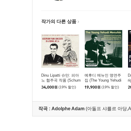
작가의 다른 상품
Dinu Lipatti 슈만: 피아
예후디 메뉴인 명연주
D
노 협주곡 작품 (Schum
집 (The Young Yehudi
r
ann: Piano concerto)
Menuhin)
로
34,000
원
(19% 할인)
19,900
원
(19% 할인)
2
[UHQCD]
s
작곡 :
Adolphe Adam
(아돌프 샤를르 아당,Adol