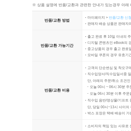
※ 상품 설명에 반품/교환과 관련한 안내가 있는경우 아래 
마이페이지 >
반품/교환 신청
반품/교환 방법
판매자 배송 상품은 판매자와
출고 완료 후 10일 이내의 
디지털 콘텐츠인 eBook의 
반품/교환 가능기간
중고상품의 경우 출고 완료일
모바일 쿠폰의 경우 유효기간(
고객의 단순변심 및 착오구
직수입양서/직수입일서중 일
단, 아래의 주문/취소 조건인
오늘 00시 ~ 06시 30분 
반품/교환 비용
오늘 06시 30분 이후 주문
직수입 음반/영상물/기프트 
단, 당일 00시~13시 사이
박스 포장은 택배 배송이 가
소비자의 책임 있는 사유로 