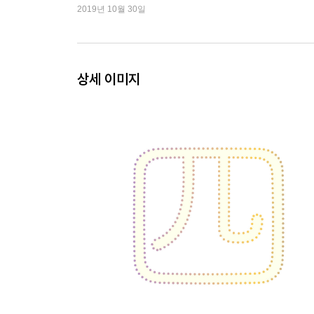
2019년 10월 30일
2. 나와 당신을 절실하게 느껴야 하는 시간 - 감정 
스트레스가 나를 속이고 있다
콤플렉스로 알려주는 그림자
상세 이미지
일단 나에게 관대할 것
내려놓았다는 뻔한 거짓말
완벽주의자라는 말을 즐긴다면
답은 언제든지 바뀔 수 있다
우울하지 않은 우울증
작은 행동이 우울을 이긴다
마음은 유쾌한 친구가 아니다
걱정의 늪에 빠지지 않기 위하여
죽을 것 같은 공포, 공황장애
마흔의 자신감은 어디서 오는가
남자는 여자가, 여자는 남자가 된다
호르몬 전쟁에서 살아남기
감정 난독증에 걸린 사람들