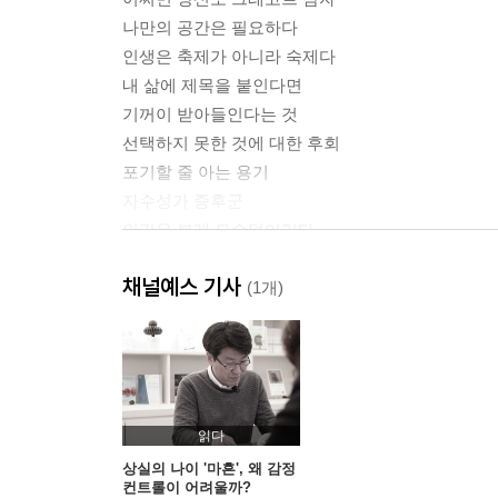
나만의 공간은 필요하다
인생은 축제가 아니라 숙제다
내 삶에 제목을 붙인다면
기꺼이 받아들인다는 것
선택하지 못한 것에 대한 후회
포기할 줄 아는 용기
자수성가 증후군
인간은 본래 모순덩어리다
의미 부여가 취미인 당신에게
채널예스 기사
모호함을 견디는 힘
(1개)
세울 수 없다는 것의 의미
마흔의 사춘기, 사추기
당신이 상상하는 일탈은 무엇인가
복잡한 사람이 강하다
극도의 고통에 대처하는 자세
읽다
시간이 주는 놀라운 치유
상실의 나이 '마흔', 왜 감정
컨트롤이 어려울까?