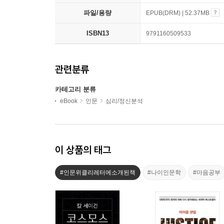
파일/용량
EPUB(DRM) | 52.37MB
ISBN13
9791160509533
관련분류
카테고리 분류
eBook
인문
심리/정신분석
이 상품의 태그
#인문위클리레터에소개된책
#나이인문학
#마음공부