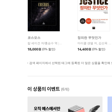
코스모스
정의란 무엇인가
칼 세이건 저/홍승수 역
사이언스북스
마이클 샌델 저, 김선욱 감수, 김명철 역 저
|
18,000
원
(0% 할인)
14,400
원
(0% 할인)
검색 페이지에서 선택된 태그에 등록된 더 많은 상품을 확인해 
이 상품의 이벤트
(6개)