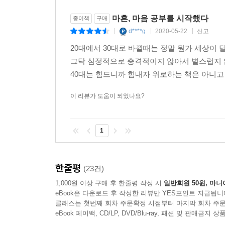
마흔, 마음 공부를 시작했다
종이책
구매
d****g
2020-05-22
신고
|
|
|
20대에서 30대로 바뀔때는 정말 뭔가 세상이 
그닥 심정적으로 충격적이지 않아서 별스럽지 않
40대는 힘드니까 힘내자 위로하는 책은 아니고 
이 리뷰가 도움이 되었나요?
1
한줄평
(23건)
1,000원 이상 구매 후 한줄평 작성 시
일반회원 50원, 마니
eBook은 다운로드 후 작성한 리뷰만 YES포인트 지급됩니
클래스는 첫번째 회차 주문확정 시점부터 마지막 회차 주문
eBook 페이백, CD/LP, DVD/Blu-ray, 패션 및 판매금