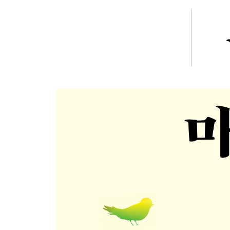
분노라는 감정의 해부학
3. 인간은 점점 더 추운 곳을 향해 걸어가는 여행자다
외로움에 대한 고찰
내 남편의 우울증
아내 의존증에 걸린 남자들
식어버린 열정으로 배우자와 산다는 것
졸혼, 어떻게 준비해야 하나
각방 예찬론
부부의 대화는 달라야 한다
함부로 힘내라고 하지 마라
듣는 사람이 해야 할 일
또 술이냐고 묻는다면
나는 얼마나 솔직한 사람인가
갈등은 푸는 것이 아니라 품고 가는 것
용서하지 못하는 괴로움