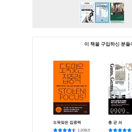
이 책을 구입하신 분
도둑맞은 집중력
총 균 쇠
1,038건