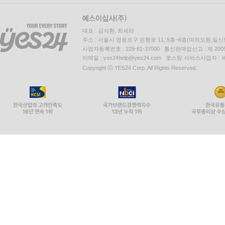
대표 : 김석환, 최세라
주소 : 서울시 영등포구 은행로 11, 5층~6층(여의도동,일신
사업자등록번호 : 229-81-37000 통신판매업신고 : 제 200
이메일 : yes24help@yes24.com 호스팅 서비스사업자 :
Copyright ⓒ YES24 Corp. All Rights Reserved.