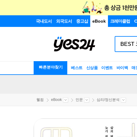
국내도서
외국도서
중고샵
eBook
크레마클럽
C
빠른분야찾기
베스트
신상품
이벤트
바이백
매
웰컴
eBook
인문
심리/정신분석