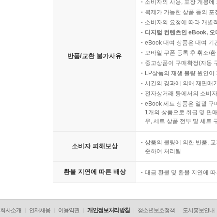
소비자의 사용, 포장 개봉에 
복제가 가능한 상품 등의 포장을 
소비자의 요청에 따라 개별
디지털 컨텐츠인 eBook, 
eBook 대여 상품은 대여 기
모바일 쿠폰 등록 후 취소/환
반품/교환 불가사유
중고상품이 구매확정(자동 
LP상품의 재생 불량 원인이 기
시간의 경과에 의해 재판매가
전자상거래 등에서의 소비자
eBook 세트 상품은 일괄 
1개의 상품으로 취급 및 판매
우, 세트 상품 전부 및 세트
상품의 불량에 의한 반품, 교
소비자 피해보상
준하여 처리됨
환불 지연에 따른 배상
대금 환불 및 환불 지연에 
회사소개
인재채용
이용약관
개인정보처리방침
청소년보호정책
도서홍보안내