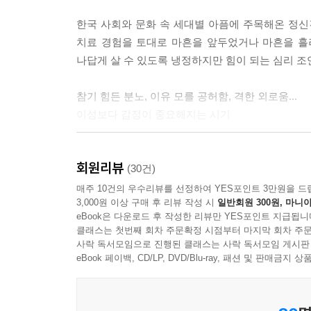
한국 사회와 문화 속 세대별 아픔에 주목해온 정신
치료 경험을 토대로 마흔을 앞두었거나 마흔을 흘
나답게 살 수 있도록 냉정하지만 힘이 되는 심리 조
참기 힘든 분노, 이유 모를 공허함, 격한 외로움...
이성보다 감정이 중요해지는 시기
마흔 즈음이 되니 전에 없던 감정 변화가 낯설다는
회원리뷰
컨트롤되지 않는 감정보다 이성을 붙잡으려고 처
(30건)
진정한 나를 알아가는 뼈아픈 과정이기 때문이다
매주 10건의 우수리뷰를 선정하여 YES포인트 3만원을 드
3,000원 이상 구매 후 리뷰 작성 시
일반회원 300원, 마니아
이후에는 이성보다 내 감정과 타인의 감정을 더 살펴
eBook은 다운로드 후 작성한 리뷰만 YES포인트 지급됩니
클래스는 첫번째 회차 주문확정 시점부터 마지막 회차 주문
이처럼 책은 ‘두 번째 사춘기’에 겪는 낯선 변화에
사락 독서모임으로 진행된 클래스는 사락 독서모임 게시판
감정 공부, 관계 공부로 파트가 나뉘어 있다. 나이
eBook 페이백, CD/LP, DVD/Blu-ray, 패션 및 판매금
가장 많다는 공황장애와 우울증의 근본 원인은 무엇