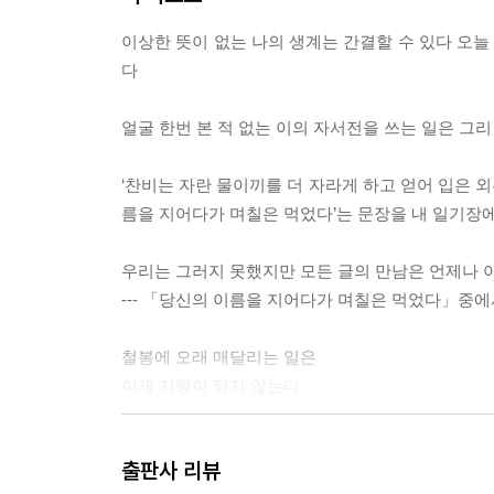
누비 골방
가족의 휴일
이상한 뜻이 없는 나의 생계는 간결할 수 있다 오
유성고시원 화재기
다
오늘의 식단-영(暎)에게
동생
얼굴 한번 본 적 없는 이의 자서전을 쓰는 일은 그
당신이라는 세상
세상 끝 등대 1
‘찬비는 자란 물이끼를 더 자라게 하고 얻어 입은 외
세상 끝 등대 2
름을 지어다가 며칠은 먹었다’는 문장을 내 일기장
발문│이번 생의 장례를 미리 지내며 시인은 시를 
우리는 그러지 못했지만 모든 글의 만남은 언제나
허수경(시인)
--- 「당신의 이름을 지어다가 며칠은 먹었다」중에
철봉에 오래 매달리는 일은
이제 자랑이 되지 않는다
폐가 아픈 일도
출판사 리뷰
이제 자랑이 되지 않는다