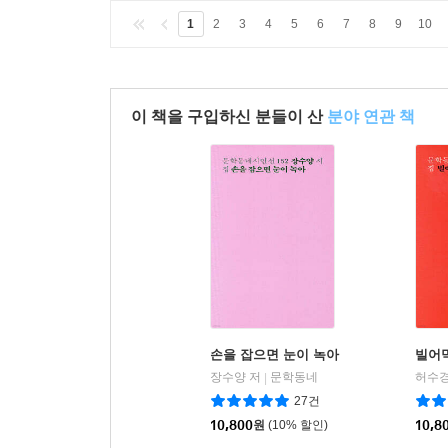
1
2
3
4
5
6
7
8
9
10
이 책을 구입하신 분들이 산
분야 연관 책
손을 잡으면 눈이 녹아
빌어먹
장수양 저
문학동네
허수경
|
27건
10,800
원
(10% 할인)
10,8