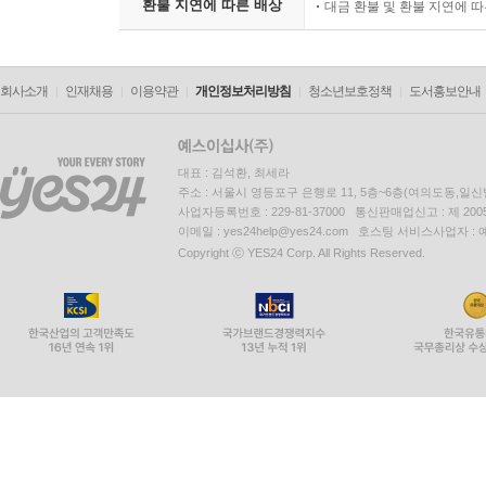
환불 지연에 따른 배상
대금 환불 및 환불 지연에 
회사소개
인재채용
이용약관
개인정보처리방침
청소년보호정책
도서홍보안내
대표 : 김석환, 최세라
주소 : 서울시 영등포구 은행로 11, 5층~6층(여의도동,일신
사업자등록번호 : 229-81-37000 통신판매업신고 : 제 200
이메일 : yes24help@yes24.com 호스팅 서비스사업자 :
Copyright ⓒ YES24 Corp. All Rights Reserved.