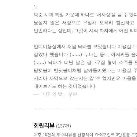
1.
눈이 작은 일도
박준 시의 특징 가운데 하나로 ‘서사성’을 들 수 
눈물이 많은 일도
낯설지 않은 서정으로 무장해 오히려 참신하고 
자랑이 되지 않는다
빈번하다는 점인데, 그것이 시적 화자에게 어떤 의미
하지만 작은 눈에서
반디미용실에서 처음 낙타를 보았습니다 미용실 누
그 많은 눈물을 흘렸던
감았다 했습니다 (……) 누나는 동네 아저씨들 
당신의 슬픔은 아직 자랑이 될 수 있다
(……) 낙타가 떠난 날은 감나무집 형이 소주를
담뱃불이 반딧불이처럼 날아들어왔다는 미용실 주
나는 좋지 않은 세상에서
시리아 사막으로 갔는지는 알 수 없지만요 마음을
당신의 슬픔을 생각한다
대어보기도 하는 것이었습니다
―「미인의 발」 부분
좋지 않은 세상에서
당신의 슬픔을 생각하는 것은
총무는 채점을 하다 말고 잠이 들어 있었습니다 
그나저나 왜 결핍의 누대에는 늘 붉은 줄이 그어졌
땅이 집을 잃어가고
회원리뷰
(137건)
집이 사람을 잃어가는 일처럼
3층에 사는 여자들이 이차를 마치고 돌아온 듯
매주 10건의 우수리뷰를 선정하여 YES포인트 3만원을 드
아득하다