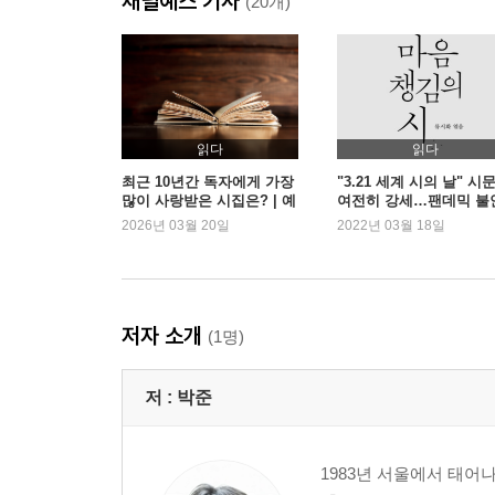
채널예스 기사
光
(20개)
나의 사인(死因)은 너와 같았으면 한다
태백중앙병원
2부 옷보다 못이 많았다
읽다
읽다
지금은 우리가
최근 10년간 독자에게 가장
"3.21 세계 시의 날" 시
많이 사랑받은 시집은? | 예
여전히 강세…팬데믹 불
미인처럼 잠드는 봄날
스24
속 시집 판매 증가
2026년 03월 20일
2022년 03월 18일
유월의 독서
호우주의보
기억하는 일
야간자율학습
저자 소개
(1명)
환절기
낙(落)
저 :
박준
오래된 유원지
파주
발톱
1983년 서울에서 태어
당신의 이름을 지어다가 며칠은 먹었다