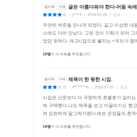
글은 아름다워야 한다-어둠 속
종이책
구매
j****3
2019-01-28
신고
|
|
|
우연히 박준을 만나게 되었다. 길고 이상한 내용
스에도 더러 만났다. 그런 것이 기회가 되어 
었던 듯하다. 제 2시집으로 불리는 <우리가 함께
10명
이 이 리뷰를 추천합니다.
제목이 한 몫한 시집.
종이책
구매
t********m
2020-07-07
신고
|
|
|
시집은 산문보다 더 극명하게 호불호가 갈리는 
에 구매했다.나도 제목을 보고 이끌리기도 했고
려 요란하게 달그락거렸다.애쓴 문장들의 흔적이
10명
이 이 리뷰를 추천합니다.