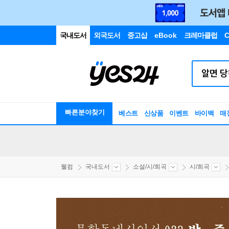
국내도서
외국도서
중고샵
eBook
크레마클럽
C
빠른분야찾기
베스트
신상품
이벤트
바이백
매
웰컴
국내도서
소설/시/희곡
시/희곡