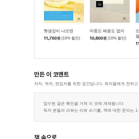
문병-남한강
꽃의 계단
눈을 감고
날지 못하는 새는 있어도 울지 못하는 새는 없다
햇생강이 나오면
마중도 배웅도 없이
도
절
꼬마
11,700
원
(10% 할인)
10,800
원
(10% 할인)
1
연
눈썹-1987년
4부 눈이 가장 먼저 붓는다
만든 이 코멘트
저자, 역자, 편집자를 위한 공간입니다. 독자들에게 전하고
연화석재
2박 3일
잠들지 않는 숲
접수된 글은 확인을 거쳐 이 곳에 게재됩니다.
입속에서 넘어지는 하루
독자 분들의 리뷰는 리뷰 쓰기를, 책에 대한 문의는 1:
희망소비자가격
미인의 발
해남으로 보내는 편지
책 속으로