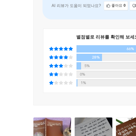
생의 장례를 미리 지내는 일이라 생각했다”(「꾀병」
AI 리뷰가 도움이 되었나요?
좋아요
0
전부를 쥐여주던 때가 우리에게도 있었다”(「마음
창살처럼 내”렸던 유년의 기억, 수학여행에 가지 못
시차는 그곳에 먼저 가 있는 혼자가 스스로의 눈
속에서 “노루처럼/ 방방 뛰어다”(「눈썹」)니다가 
별점별로 리뷰를 확인해 보세
자신의 병을 ‘꾀병’이라 말하는 것은 자신보다 이 
66%
28%
3.
아픈 ‘나’의 이마를 짚어주는 손이 있다. “뭐야 내가
5%
미인(「꾀병」), “김치를 자르던 가위를 씻어/ 귀
0%
‘나’와 세계를 연결하고, 죽음과 삶을 연결하는
1%
한정되는 것은 아니다. 이 세계의, 그리고 시 세계
앓고 있는 시적 화자를 지탱해주는 지향점으로 기능
그는 이 세계가 자신의 위장 속에서 결국 소화될
바깥으로 나온다. 아마도 더이상 이 세계를 위장 
만드는 동력이다. 시달림은 “애인의 손바닥,/ 