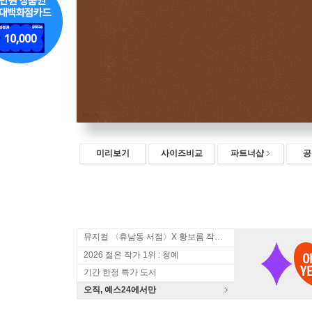
미리보기
사이즈비교
파트너샵
공
뮤지컬 〈휴남동 서점〉X 황보름 작가 북토크
2026 젊은 작가 1위 : 청예
기간 한정 특가 도서
오직, 예스24에서만