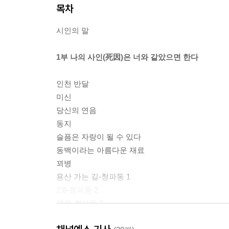
목차
시인의 말
1부 나의 사인(死因)은 너와 같았으면 한다
인천 반달
미신
당신의 연음
동지
슬픔은 자랑이 될 수 있다
동백이라는 아름다운 재료
꾀병
용산 가는 길-청파동 1
2:8-청파동 2
관음-청파동 3
언덕이 언덕을 모르고 있을 때