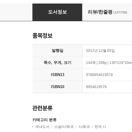
당신의 이름을 지어다가 며칠은 먹었다
도서정보
리뷰/한줄평
(137/798)
품목정보
발행일
2012년 12월 05일
쪽수, 무게, 크기
144쪽 | 208g | 130*224*20
ISBN13
9788954619578
ISBN10
8954619576
관련분류
카테고리 분류
국내도서
소설/시/희곡
시/희곡
한국 시