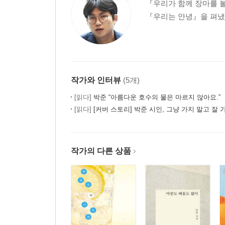
『우리가 함께 장마를 
학(鶴)
『우리는 안녕』을 펴냈
옷보다 못이 많았다
여름에 부르는 이름
이곳의 회화를 사랑하기로 합니다
별들의 이주-화포천
광장
작가와 인터뷰
(5개)
[읽다]
박준 “아름다운 호수의 물은 마르지 않아요.”
3부 흙에 종이를 묻는 놀이
[읽다]
[커버 스토리] 박준 시인, 그냥 가지 말고 잘 
모래내 그림자극
마음 한철
작가의 다른 상품
별의 평야
청룡열차
천마총 놀이터
가을이 겨울에게 여름이 봄에게
낙서
저녁-금강