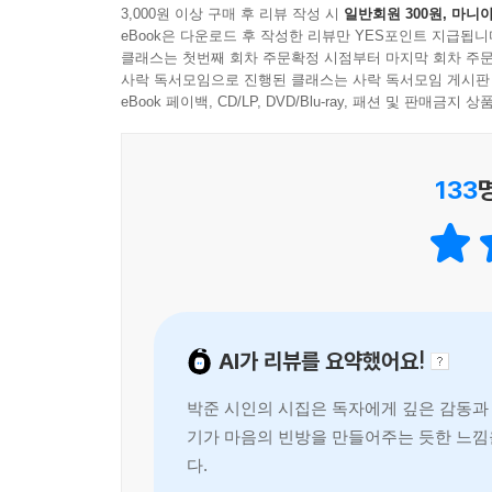
3,000원 이상 구매 후 리뷰 작성 시
일반회원 300원, 마니아
소방벨이 울린 것은 그때였습니다
eBook은 다운로드 후 작성한 리뷰만 YES포인트 지급됩니
―「유성고시원 화재기」 부분
나는 이제
클래스는 첫번째 회차 주문확정 시점부터 마지막 회차 주문
사락 독서모임으로 진행된 클래스는 사락 독서모임 게시판
철봉에 매달리지 않아도
‘반디미용실 화재, 여직원 1명 사망’으로 일간지 
eBook 페이백, CD/LP, DVD/Blu-ray, 패션 및 판매금
이를 악물어야 한다
삶을 들여다보고 애도할 수 있다. 구청에서 직원이
남편의 은신처를 알려주고 말았던, 그리하여 혼자
이를 악물고
133
이해할 수 있다. 「유성고시원 화재기」를 읽으면
당신을 오래 생각하면
없지만 “그동안 울먹울먹했던 것들이 캄캄하게 울어
역시 ‘유성고시원에서 화재가 일어나 얼마의 재산피해
비 마중 나오듯
대개 결핍된 사람들의 삶이다. “결핍의 누대”를 사
서리서리 모여드는
삶을 복원한다. 기억되도록 하는 일, 그저 그런
방식이자 그 안에서 쉬이 잊힌 숱한 삶들을 애도하는
당신 눈동자의 맺음새가
AI가 리뷰를 요약했어요!
좋기도 하였다
2.
박준 시인의 시집은 독자에게 깊은 감동과 
불편한 세계를 사는 시적 화자는 자주 아프다. 
--- 「슬픔은 자랑이 될 수 있다」중에서
기가 마음의 빈방을 만들어주는 듯한 느낌
되었다”(「용산 가는 길」), “빛을 쐬면서 열흘에 이틀
다.
속에 함께 들어와/ 떨고 있는 듯했습니다”(「눈을 감고