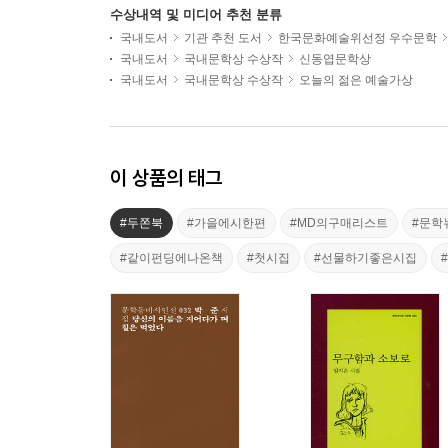
수상내역 및 미디어 추천 분류
국내도서
기관 추천 도서
한국문화예술위선정 우수문학
국내도서
국내문학상 수상작
신동엽문학상
국내도서
국내문학상 수상작
오늘의 젊은 예술가상
이 상품의 태그
#두쫀북
#가을에시한편
#MD의구매리스트
#문학
#같이펀딩에나온책
#첫시집
#선물하기좋은시집