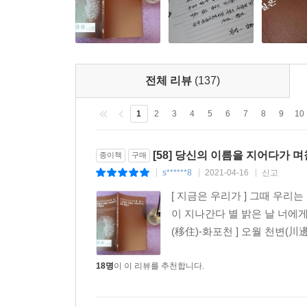
진행되었다. 그 떨림의 간곡함이 언어로 환원되었다.
―허수경 발문, 「이번 생의 장례를 미리 지내며 시
세계는 내내 불편한 것일 터이고, 개인의 고통 역시
‘떨림의 간곡함’은 진정성 있는 언어로 남아 독자들
전체 리뷰
(137)
작가의 말 중에서
1
2
3
4
5
6
7
8
9
10
나도 당신처럼 한번 아름다워보자고 시작한 일이 이렇
[58] 당신의 이름을 지어다가 며
종이책
구매
세상에도 두엇쯤 당신이 있다. 만나면 몇 번이고 미
s******8
2021-04-16
신고
|
|
|
[ 지금은 우리가 ] 그때 우
이 지나간다 별 밝은 날 너에게
(移住)-화포천 ] 오월 천변(川
18명
이 이 리뷰를 추천합니다.