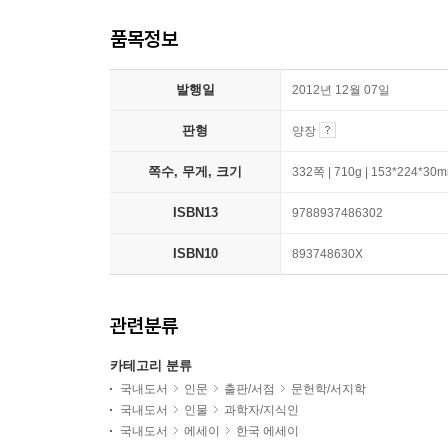
품목정보
발행일
2012년 12월 07일
판형
양장
쪽수, 무게, 크기
332쪽 | 710g | 153*224*30
ISBN13
9788937486302
ISBN10
893748630X
관련분류
카테고리 분류
국내도서
인문
출판/서점
문헌학/서지학
국내도서
인물
과학자/지식인
국내도서
에세이
한국 에세이