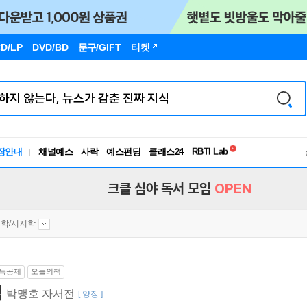
D/LP
DVD/BD
문구
/GIFT
티켓
독서유형검사
RBTI Lab
장안내
채널예스
사락
예스펀딩
클래스24
독서유형검사
크클 심야 독서 모임
OPEN
학/서지학
득공제
오늘의책
책
박맹호 자서전
[ 양장 ]