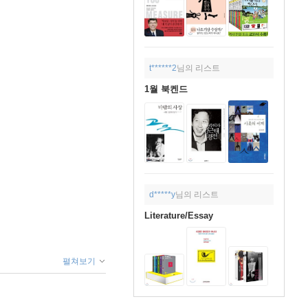
t******2
님의 리스트
1월 북켄드
d*****y
님의 리스트
Literature/Essay
펼쳐보기