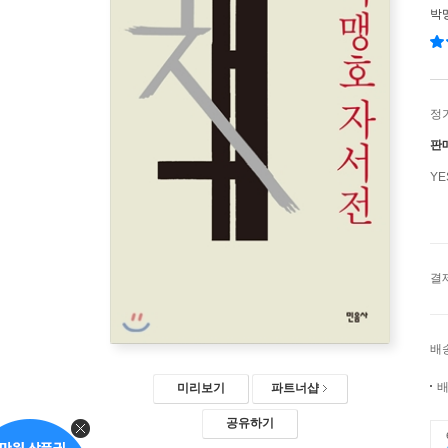
박
정
판
Y
결
배
배
미리보기
파트너샵
공유하기