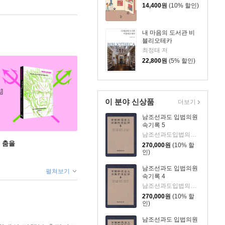
14,400
원
(10% 할인)
내 마음의 도서관 비
블리오테카
최정태 저
22,800
원
(5% 할인)
이 분야 신상품
더보기
남조선과도 입법의원
속기록 5
남조선과도입법의원 저
 춤을
270,000
원
(10% 할
인)
남조선과도 입법의원
펼쳐보기
속기록 4
남조선과도입법의원 저
270,000
원
(10% 할
인)
남조선과도 입법의원