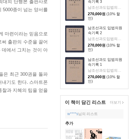
 최대의 단행본 출판사로
속기록 3
남조선과도입법의원 저
 5000종이 넘는 양서를
270,000
원
(10% 할
인)
남조선과도 입법의원
속기록 2
가게 마련이라는 믿음으로
남조선과도입법의원 저
로써 출판의 수준을 끌어
270,000
원
(10% 할
 데에서 그치는 것이 아
인)
남조선과도 입법의원
속기록 1
남조선과도입법의원 저
은 최근 300권을 돌파
270,000
원
(10% 할
인)
러내기도 한다. 스마트폰
통찰과 지혜의 팁을 얻을
이 책이 담긴
리스트
더보기
w****s
님의 리스트
추가