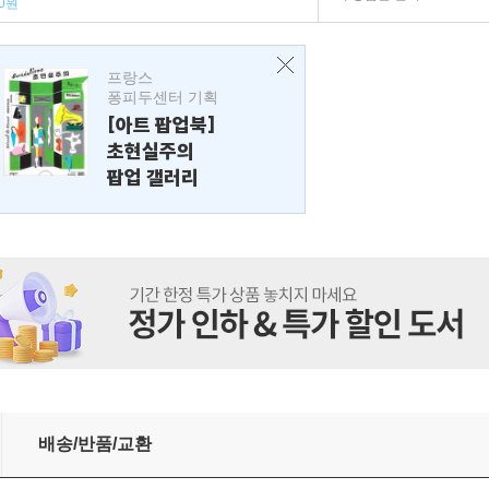
0원
프랑스
퐁피두센터 기획
[아트 팝업북]
초현실주의
팝업 갤러리
배송/반품/교환