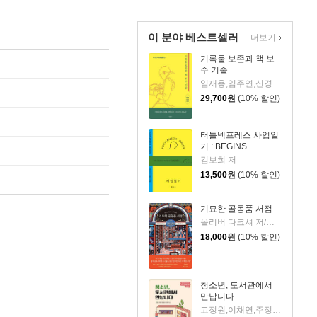
이 분야 베스트셀러
더보기
기록물 보존과 책 보
수 기술
임재용,임주연,신경미 저
29,700
원
(10% 할인)
터틀넥프레스 사업일
기 : BEGINS
김보희 저
13,500
원
(10% 할인)
기묘한 골동품 서점
올리버 다크셔 저/박은영 역
18,000
원
(10% 할인)
청소년, 도서관에서
만납니다
고정원,이채연,주정민,최지희 저