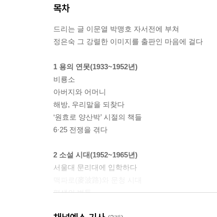
목차
드리는 글 이문열 박맹호 자서전에 부쳐
정은숙 그 강렬한 이미지를 출판인 마음에 걸다
1 용의 연못(1933~1952년)
비룡소
아버지와 어머니
해방, 우리말을 되찾다
‘원효로 양산박’ 시절의 책들
6·25 전쟁을 겪다
2 소설 시대(1952~1965년)
서울대 문리대에 입학하다
맥파로(麥波路)와 문청 시대
평생의 벗들
출판의 멘토 신동문과의 만남