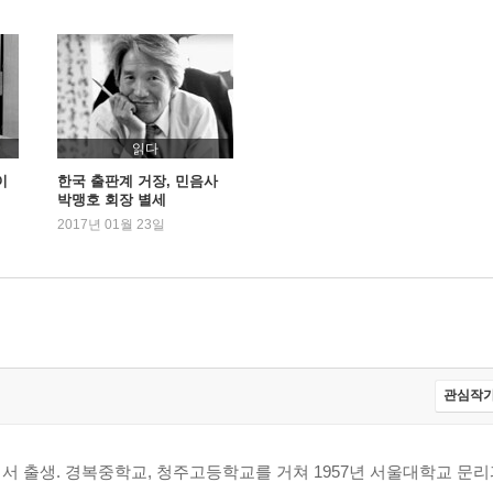
읽다
이
한국 출판계 거장, 민음사
박맹호 회장 별세
2017년 01월 23일
관심작가
에서 출생. 경복중학교, 청주고등학교를 거쳐 1957년 서울대학교 