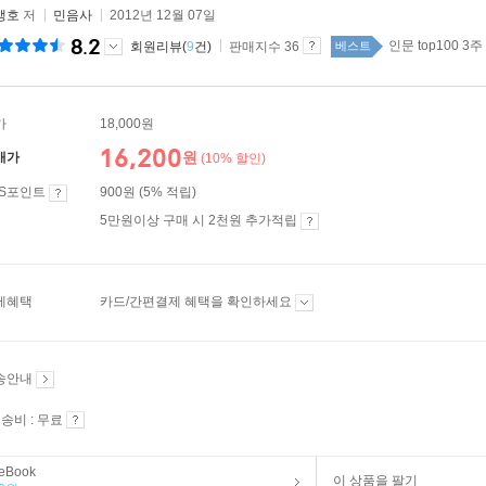
맹호
저
민음사
2012년 12월 07일
8.2
인문 top100 3주
회원리뷰(
9
건)
판매지수 36
베스트
가
18,000원
16,200
원
매가
(10% 할인)
ES포인트
900원 (5% 적립)
5만원이상 구매 시 2천원 추가적립
제혜택
카드/간편결제 혜택을 확인하세요
송안내
송비 : 무료
eBook
이 상품을 팔기