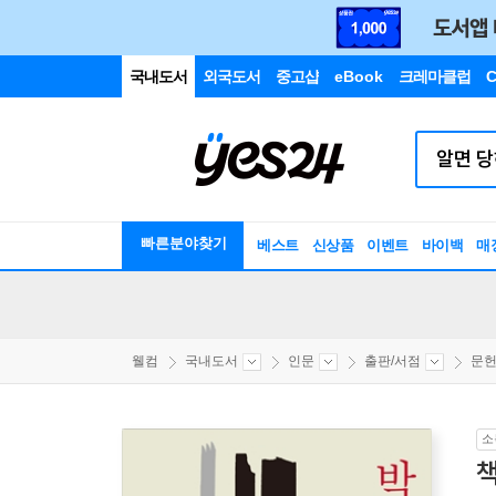
국내도서
외국도서
중고샵
eBook
크레마클럽
C
빠른분야찾기
베스트
신상품
이벤트
바이백
매
웰컴
국내도서
인문
출판/서점
문헌
소