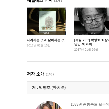
채널예스 기사
평생의 지지자를 얻다
(3개)
3 출판을 시작하다(1966~1973년)
출판 수업
민음사를 창업하다
고은을 만나다
읽다
읽다
사라지는 것과 살아지는 것
[특별 기고] 박맹호 회장
남긴 책 자취
4 단행본 출판을 개척하다(1974~1980년)
2017년 02월 15일
2017년 01월 26일
김현과 의기투합하다
본격적으로 문학 출판을 시작하다
‘세계 시인선’과 ‘오늘의 시인 총서’
관철동 장원 빌딩과 ‘사슴’의 미스 리
저자 소개
(1명)
계간 《세계의 문학》 창간과 ‘오늘의 작가상’
책 디자인과 가로쓰기
저 :
박맹호
(朴孟浩)
정병규를 북 디자이너의 길로 이끌다
독자와 소통하는 광고
조선작과 조세형, 세월의 명암
1933년 충청북도 보은