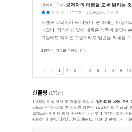
공저자의 이름을 모두 밝히는 것
종이책
구매
c*****0
2019-12-26
신고
|
|
|
트랜드 코리아가 또 나왔다. 큰 화제는 아닐지
니었다. 정직하게 말해 내용은 제목과 걸맞지는
그럼에도 미덕은 그렇게라도 일년을 되새길 수 있
2명
이 이 리뷰를 추천합니다.
1
2
3
4
5
6
7
8
9
10
한줄평
(173건)
1,000원 이상 구매 후 한줄평 작성 시
일반회원 50원, 마니
eBook은 다운로드 후 작성한 리뷰만 YES포인트 지급됩니
클래스는 첫번째 회차 주문확정 시점부터 마지막 회차 주문
eBook 페이백, CD/LP, DVD/Blu-ray, 패션 및 판매금