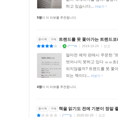
하고 있습니다...
- 수요를 예측하는 기술 수준의 향상
더보기
5명
이 이 리뷰를 추천합니다.
에어프라이어와 삼신가전
- 가사 노동에 드는 시간과 노력을 최소화하고 싶은
- 나에게 집중하는 시간을 확보하려는 밀레니얼 가
트렌드를 못 쫓아가는 트렌드코
종이책
구매
c****m
2019-10-24
신고
|
|
|
인플루언서
- SNS를 중심으로 재편되는 미디어 환경의 변화
얼마전 예약 판매시 주문한 "
- 친근함을 바탕으로 한 신뢰성 확보
벗어나지 못하고 있다 ㅠㅠ초판 
되지않을까? 트렌드를 못 쫓아
재출시 상품
되는 책이다...
더보기
- 기성세대와 Z세대를 아우르는 매력
4명
이 이 리뷰를 추천합니다.
- 과거의 모델이나 콘텐츠를 이용함으로써 비용 절
지역 기반 플랫폼
책을 읽기도 전에 기분이 정말 
종이책
구매
- 신뢰성을 기반으로 한 거래
j*****g
2020-02-20
신고
- 오프라인 경험에 대한 니즈
|
|
|