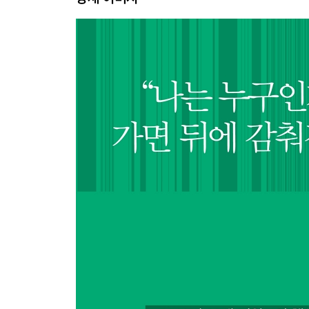
359 Iridescent OPAL: the New 5060 Generation
383 Convenience as a Premium 편리미엄
405 Elevate Yourself 업글인간
430 미주
442 부록