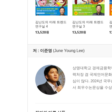
김난도의 미래 트렌드
김난도의 미래 트렌드
연구실 4
연구실 3
연
13,520
원
13,520
원
1
저 :
이준영
(June Young Lee)
상명대학교 경제금융학부
력처장 겸 국제언어문화교
심이 많다. 2024년
서 최우수논문상을 수상했