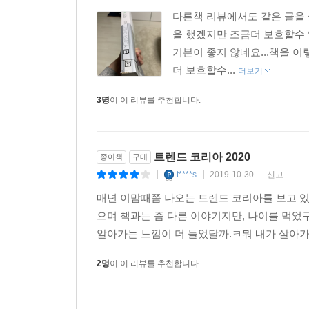
- 지역경제 활성화를 위한 정책적 노력
다른책 리뷰에서도 같은 글을 
을 했겠지만 조금더 보호할수 
친환경 아이템
기분이 좋지 않네요...책을 
- 필환경 트렌드 확산
더 보호할수...
더보기
- 자신의 신념을 소비로 드러내는 미닝아웃 세대의
3명
이 이 리뷰를 추천합니다.
한 달 살기
- 행복을 중시하는 가치관의 확산
- 관련 인프라의 증가
트렌드 코리아 2020
종이책
구매
t****s
2019-10-30
신고
|
|
|
호캉스
매년 이맘때쯤 나오는 트렌드 코리아를 보고 있자
- 근무 제도의 유연화
으며 책과는 좀 다른 이야기지만, 나이를 먹었
- 휴식에 집중하는 단기여행 선호
알아가는 느낌이 더 들었달까.ㅋ뭐 내가 살아가는
2명
이 이 리뷰를 추천합니다.