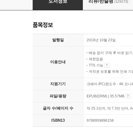
도서정보
리뷰/한줄평
(123/173)
품목정보
발행일
2019년 10월 23일
배송 없이 구매 후 바로 읽
제한없음
이용안내
TTS 가능
저작권 보호를 위해 인쇄 기
지원기기
크레마 /PC(윈도우 - 4K 모
파일/용량
EPUB(DRM) | 35.57MB
글자 수/페이지 수
약 25.1만자, 약 7.3만 단어, 
ISBN13
9788959896158