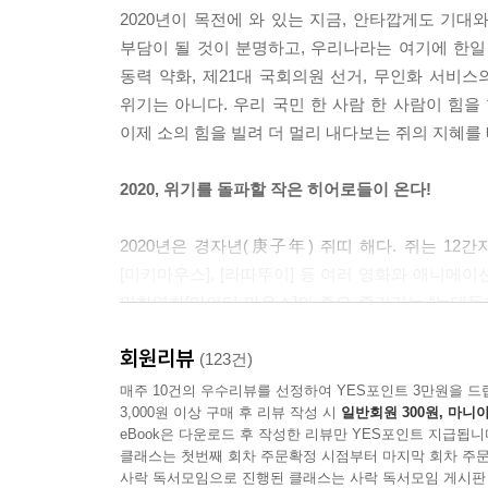
2020년이 목전에 와 있는 지금, 안타깝게도 기대
부담이 될 것이 분명하고, 우리나라는 여기에 한일
동력 약화, 제21대 국회의원 선거, 무인화 서비스
위기는 아니다. 우리 국민 한 사람 한 사람이 힘을 
이제 소의 힘을 빌려 더 멀리 내다보는 쥐의 지혜를 
2020, 위기를 돌파할 작은 히어로들이 온다!
2020년은 경자년(庚子年) 쥐띠 해다. 쥐는 12간
[미키마우스], [라따뚜이] 등 여러 영화와 애니메
만화영화[마이티 마우스]의 주요 줄거리는 “늑대들
이 ‘마이티 마우스’처럼 용감하게 위기를 극복하자는 
회원리뷰
우리 모두가 작은 히어로가 되어 힘을 모아 현재의 어
(123건)
사용했다.
매주 10건의 우수리뷰를 선정하여 YES포인트 3만원을 드
3,000원 이상 구매 후 리뷰 작성 시
일반회원 300원, 마니아
eBook은 다운로드 후 작성한 리뷰만 YES포인트 지급됩니
2020, 새로운 종족의 출현과 그들이 만들어나가는 
클래스는 첫번째 회차 주문확정 시점부터 마지막 회차 주문
사락 독서모임으로 진행된 클래스는 사락 독서모임 게시판