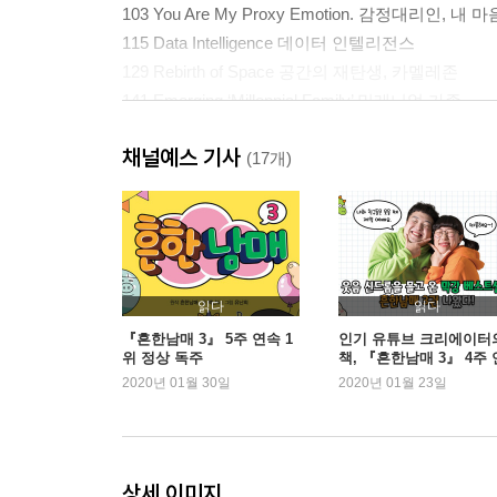
103 You Are My Proxy Emotion. 감정대리인, 내
115 Data Intelligence 데이터 인텔리전스
129 Rebirth of Space 공간의 재탄생, 카멜레존
141 Emerging ‘Millennial Family’ 밀레니얼 가족
155 As Being Myself 그곳만이 내 세상, 나나랜드
채널예스 기사
165 Manners Maketh the Consumer. 매너 소비자
(17개)
2 2020년 소비트렌드 전망
178 2020년의 전반적 전망
193 Me and Myselves 멀티 페르소나
읽다
읽다
219 Immediate Satisfaction: the ‘Last Fit Ec
『흔한남매 3』 5주 연속 1
인기 유튜브 크리에이터
위 정상 독주
책, 『흔한남매 3』 4주 
243 Goodness and Fairness 페어 플레이어
속 1위 등극
2020년 01월 30일
2020년 01월 23일
267 Here and Now: the ‘Streaming Life’ 스트리밍
291 Technology of Hyper-personalization 초개인
315 You’re with Us, ‘Fansumer’ 팬슈머
337 Make or Break, Specialize or Die 특화생존
상세 이미지