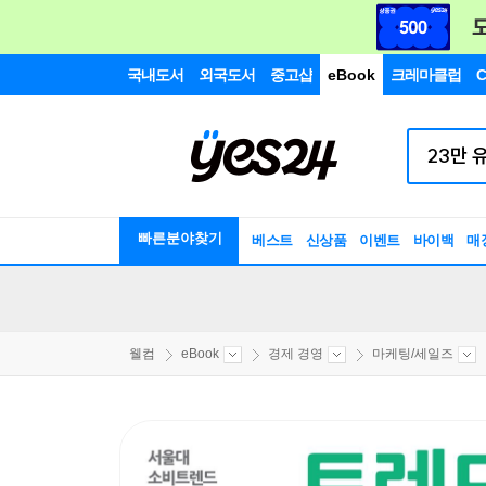
국내도서
외국도서
중고샵
eBook
크레마클럽
C
빠른분야찾기
베스트
신상품
이벤트
바이백
매
웰컴
eBook
경제 경영
마케팅/세일즈