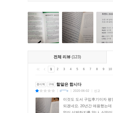
이 새로운 종족에게 공히 나타나는 현상이 다중 
‘스트리밍’ 트렌드다. 또한 기업과 브랜드는 이
매진해야 할 것이다. 마지막으로 고객과의 최종 접
『트렌드 코리아』 선정 2019년 대한민국 10대 트
괴식 및 이색식품
- 인스타그래머블한 비주얼
전체 리뷰
(123)
- 자극적인 경험을 인증하고 공유하는 문화
1
2
3
4
5
6
7
8
9
10
대형 SUV
- 가족중심적 여가를 즐기는 40대 소비자 부상
할말은 합시다
종이책
구매
- 아웃도어 액티비티의 증가
d****e
2020-06-02
신고
|
|
|
이것도 도서 구입후기이자 평인
배송 서비스
되겠네요. 20년간 애용했는데
- 온라인을 통한 신선식품 주문 증가
없이 삭제하지를 않나. 실망이
- 배송 기반 효율화