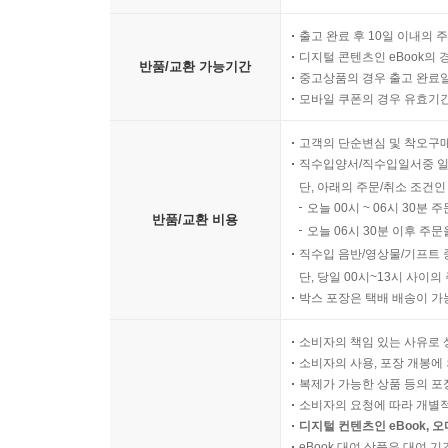
출고 완료 후 10일 이내의 
디지털 콘텐츠인 eBook의 
반품/교환 가능기간
중고상품의 경우 출고 완료일
모바일 쿠폰의 경우 유효기간(
고객의 단순변심 및 착오구
직수입양서/직수입일서중 일
단, 아래의 주문/취소 조건인
오늘 00시 ~ 06시 30분 
반품/교환 비용
오늘 06시 30분 이후 주문
직수입 음반/영상물/기프트 
단, 당일 00시~13시 사이
박스 포장은 택배 배송이 가
소비자의 책임 있는 사유로 
소비자의 사용, 포장 개봉에 
복제가 가능한 상품 등의 포장을 
소비자의 요청에 따라 개별
디지털 컨텐츠인 eBook, 
eBook 대여 상품은 대여 기