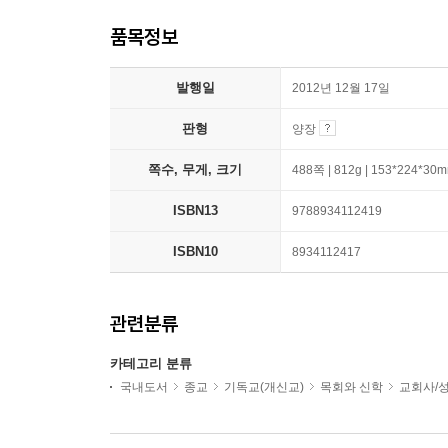
품목정보
발행일
2012년 12월 17일
판형
양장
쪽수, 무게, 크기
488쪽 | 812g | 153*224*30
ISBN13
9788934112419
ISBN10
8934112417
관련분류
카테고리 분류
국내도서
종교
기독교(개신교)
목회와 신학
교회사/