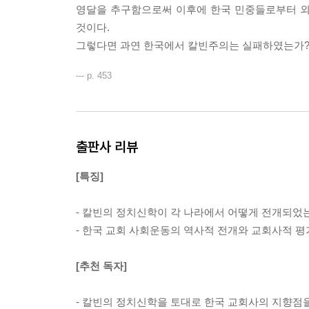
3. 1980년대의 한국 교회의 민주화 운동
영달을 추구함으로써 이후에 한국 민중들로부터 외
3장_ 1970, 1980년대 한국 교회의 노동 및 농민운동
것이다.
1. 1970년대 한국 교회의 노동운동과 농민운동
그렇다면 과연 한국에서 칼빈주의는 실패하였는가
2. 1980년대 한국 교회의 노동운동과 농민운동
--- p. 453
4장_ 1970, 1980년대 한국 교회의 통일운동
1. 1970년대 한국 교회의 통일운동
2. 1980년대 한국 교회의 통일운동
5장_ 칼빈의 정치사상이 한국 교회의 사회운동에 
출판사 리뷰
1. 사회운동(사회참여)과 한국 교회의 관계
2. 한국 교회의 사회운동에 대한 평가
[특징]
6장_ 소결론_정리 및 평가
7장_ 결론
- 칼빈의 정치신학이 각 나라에서 어떻게 전개되었
1. 자성적 칼빈주의
- 한국 교회 사회운동의 역사적 전개와 교회사적 평
2. 개혁주의 사회운동의 모색
[추천 독자]
참고문헌
- 칼빈의 정치신학을 토대로 한국 교회사의 지향점