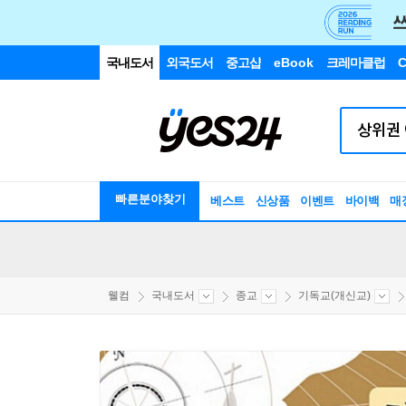
국내도서
외국도서
중고샵
eBook
크레마클럽
C
빠른분야찾기
베스트
신상품
이벤트
바이백
매
웰컴
국내도서
종교
기독교(개신교)