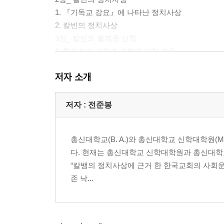
1. 『기독교 강요』에 나타난 정치사상
2. 칼빈의 정치사상
3장_ 칼빈의 불복종 신학
1. 통치자의 권한과 권력에 대한 복종
2. 칼빈의 불복종 신학
저자 소개
4장_ 칼빈 정치사상의 양면성 및 제(諸) 특성
1. 정치사상의 양면성
2. 칼빈 정치사상의 제 특성
저자 : 전준봉
5장_ 소결론_정리 및 평가
총신대학교(B. A.)와 총신대학교 신학대학원(M. 
2부 칼빈 정치사상의 제(諸) 영향
다. 현재는 총신대학교 신학대학원과 총신대학
“칼뱅의 정치사상에 근거 한 한국교회의 사회운동-
1장_ 프랑스의 칼빈주의와 위그노들의 정치사상
존 낙...
1. 프랑스의 칼빈주의와 위그노
2. 위그노들의 정치사상
2장_ 스코틀랜드와 영국의 칼빈주의
1. 스코틀랜드 칼빈주의