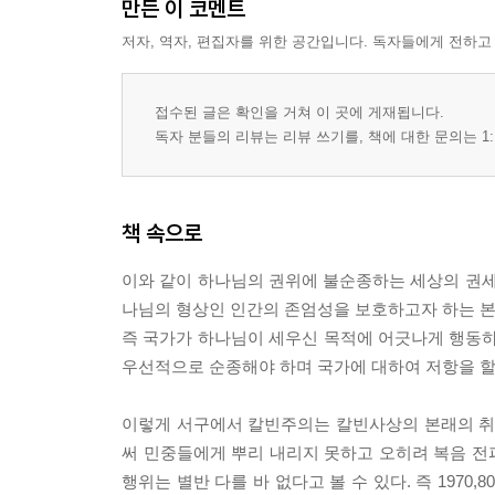
만든 이 코멘트
2. 영국의 칼빈주의와 크롬웰
저자, 역자, 편집자를 위한 공간입니다. 독자들에게 전하고
3장_ 네덜란드와 남아프리카 공화국의 칼빈주의
1. 네덜란드의 칼빈주의와 아브라함 카이퍼
2. 남아프리카 공화국의 칼빈주의와 인종분리 정책
접수된 글은 확인을 거쳐 이 곳에 게재됩니다.
4장_ 미국의 칼빈주의
독자 분들의 리뷰는 리뷰 쓰기를, 책에 대한 문의는 1:
1. 미국의 칼빈주의와 토착민과의 관계
2. 정교분리와 칼빈주의의 한국 전파
5장_ 소결론_정리 및 평가
책 속으로
3부 한국 교회의 사회운동-1970, 1980년대를 중심
이와 같이 하나님의 권위에 불순종하는 세상의 권세
나님의 형상인 인간의 존엄성을 보호하고자 하는 본
1장_ 1960년대 한국 교회의 민주화 운동
즉 국가가 하나님이 세우신 목적에 어긋나게 행동
1. 1960년대 이전의 한국 교회의 사회운동
우선적으로 순종해야 하며 국가에 대하여 저항을 할 수 있다
2. 제3공화국의 등장배경과 한국 교회
2장_ 1970, 1980년대 한국 교회의 민주화 운동
이렇게 서구에서 칼빈주의는 칼빈사상의 본래의 취
1. 1970년대 한국의 사회적 상황과 경제현황
써 민중들에게 뿌리 내리지 못하고 오히려 복음 전
2. 1970년대 한국 교회의 민주화 운동
행위는 별반 다를 바 없다고 볼 수 있다. 즉 19