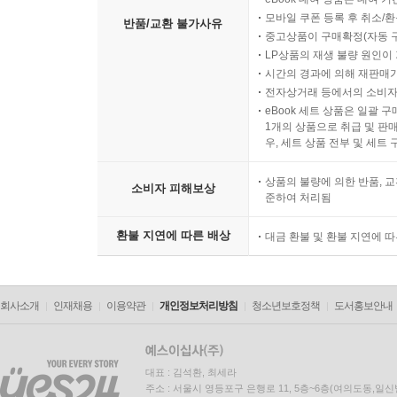
모바일 쿠폰 등록 후 취소/환
반품/교환 불가사유
중고상품이 구매확정(자동 
LP상품의 재생 불량 원인이 기
시간의 경과에 의해 재판매가
전자상거래 등에서의 소비자
eBook 세트 상품은 일괄 
1개의 상품으로 취급 및 판매
우, 세트 상품 전부 및 세트
상품의 불량에 의한 반품, 교
소비자 피해보상
준하여 처리됨
환불 지연에 따른 배상
대금 환불 및 환불 지연에 
회사소개
인재채용
이용약관
개인정보처리방침
청소년보호정책
도서홍보안내
대표 : 김석환, 최세라
주소 : 서울시 영등포구 은행로 11, 5층~6층(여의도동,일신