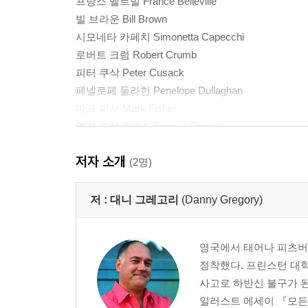
프랑스 벨르빌 France Belleville
빌 브라운 Bill Brown
시모네타 카페치 Simonetta Capecchi
로버트 크럼 Robert Crumb
피터 쿠삭 Peter Cusack
페넬로페 둘라한 Penelope Dullaghan
마크 피셔 Mark Fisher
엔리크 플로레스 Enrique Flores
파올라 가비리아 Paola Gaviria
저자 소개
배리 고트 Barry Gott
(2명)
시머스 헤퍼낸 Seamus Heffernan
커트 할로몬 Kurt Hollomon
저 :
대니 그레고리
(Danny Gregory)
크리스틴 캐스트로 휴제스 Christine Castro Hughes
라마 휴제스 Rama Hughes
영국에서 태어나 피츠버그
제임스 진 James Jean
정착했다. 프린스턴 대학
캐시 존슨 Cathy Johnson
사고로 하반신 불구가 된
노아 Z. 존스 Noah Z. Jones
일러스트 에세이 『모든 
톰 케인 Tom Kane