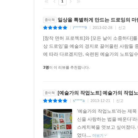
1
일상을 특별하게 만드는 드로잉의 마법
종이책
i*******9
2013-02-28
신고
|
|
|
[창작 면허 프로젝트]와 [모든 날이 소중하다]
상 드로잉'을 예술의 경지로 끌어올린 사람들 
에 따라 다르겠지만, 숙련된 예술가의 노트일수
3명
이 이 리뷰를 추천합니다.
[예술가의 작업노트] 예술가의 작업
종이책
s*****a
2013-12-21
신고
|
|
|
'예술가의 작업노트'라는 제목
신을 사랑하는 법을 배운다'라
스케치북을 엿보고 싶어졌다. 
었다....
더보기