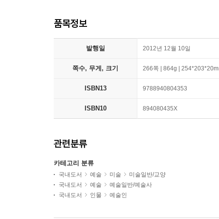
품목정보
발행일
2012년 12월 10일
쪽수, 무게, 크기
266쪽 | 864g | 254*203*20
ISBN13
9788940804353
ISBN10
894080435X
관련분류
카테고리 분류
국내도서
예술
미술
미술일반/교양
국내도서
예술
예술일반/예술사
국내도서
인물
예술인