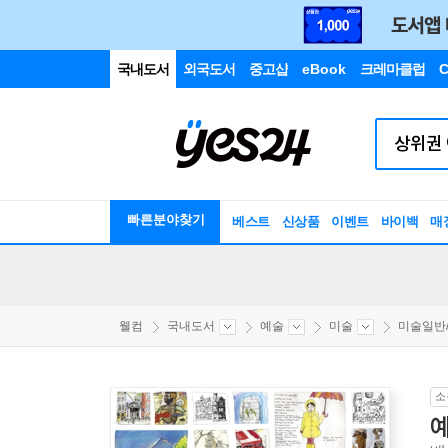
국내도서
외국도서
중고샵
eBook
크레마클럽
C
빠른분야찾기
베스트
신상품
이벤트
바이백
매
웰컴
국내도서
예술
미술
미술일반
소