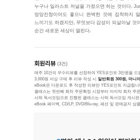
- 저널은 가지고 다니는 명상 센터가 된다. 저널에
누구나 일러스트 저널을 가졌으면 하는 것이다. Jus
록을 남겨 준다. 또한 저널은 휴대용 치유자다. 정
엉망진창이어도 좋으니 완벽한 것에 집착하지 말
느끼기도 하겠지만, 무엇보다 감성이 되살아날 것
- 저널은 나의 동반자이자 무조건적인 친구다. 우리
순간 새로운 세상이 열린다.
평하거나 판단하지 않는다. 언제나 실무에 열려 있다
며, 내가 어디에 있든 준비가 되었든 속옷 차림이든
다.
회원리뷰
(3건)
--- 본문 중에서
매주 10건의 우수리뷰를 선정하여 YES포인트 3만원을 드
3,000원 이상 구매 후 리뷰 작성 시
일반회원 300원, 마니아
eBook은 다운로드 후 작성한 리뷰만 YES포인트 지급됩니
클래스는 첫번째 회차 주문확정 시점부터 마지막 회차 주문
사락 독서모임으로 진행된 클래스는 사락 독서모임 게시판
eBook 페이백, CD/LP, DVD/Blu-ray, 패션 및 판매금