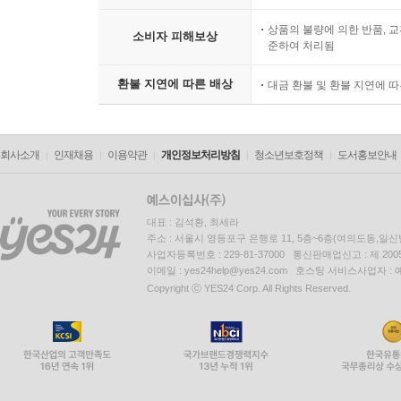
상품의 불량에 의한 반품, 교
소비자 피해보상
준하여 처리됨
환불 지연에 따른 배상
대금 환불 및 환불 지연에 
회사소개
인재채용
이용약관
개인정보처리방침
청소년보호정책
도서홍보안내
대표 : 김석환, 최세라
주소 : 서울시 영등포구 은행로 11, 5층~6층(여의도동,일신
사업자등록번호 : 229-81-37000 통신판매업신고 : 제 200
이메일 : yes24help@yes24.com 호스팅 서비스사업자 :
Copyright ⓒ YES24 Corp. All Rights Reserved.