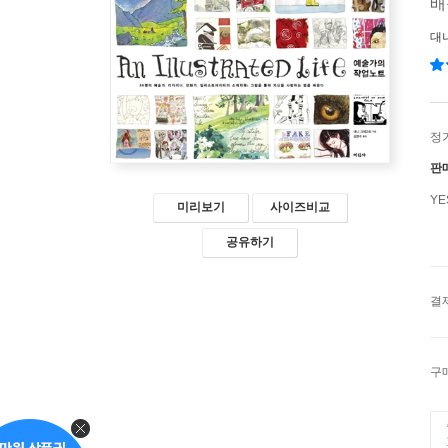
배
대
정
판
Y
미리보기
사이즈비교
공유하기
결
구