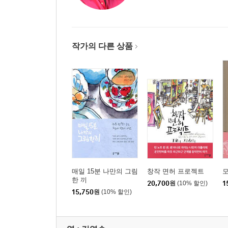
아만다 캐버나 Amanda Kavanagh
돈 킬패트릭 Don Kilpatrick
제임스 코찰카 James Kochalka
작가의 다른 상품
게이 크레거 Gay Kraeger
제인 라파지오 Jane LaFazio
크리스티나 롭 Christina Lopp
폴 머다너 Paul Madonna
할 메이포스 Hal Mayforth
애덤 맥컬리 Adam McCauley
프라샨트 미란다 Prashant Miranda
크리스토프 뮐러 Christoph Mueller
크리스토프 니만 Christoph Neimann
브로디 노이엔슈반더 Brody Neuenschwander
매일 15분 나만의 그림
창작 면허 프로젝트
한 끼
마릴린 패트리지오 Marilyn Patrizio
20,700
원
(10% 할인)
1
15,750
원
(10% 할인)
에버릿 펙 Everett Peck
베난티우스 J. 핀토 Venantius J. Pinto
에델 로드리게스 Edel Rodriguez