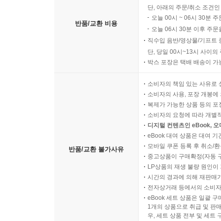
단, 아래의 주문/취소 조건인
오늘 00시 ~ 06시 30분 
반품/교환 비용
오늘 06시 30분 이후 주문
직수입 음반/영상물/기프트 
단, 당일 00시~13시 사이
박스 포장은 택배 배송이 가
소비자의 책임 있는 사유로 
소비자의 사용, 포장 개봉에 
복제가 가능한 상품 등의 포장을 
소비자의 요청에 따라 개별
디지털 컨텐츠인 eBook, 
eBook 대여 상품은 대여 기
모바일 쿠폰 등록 후 취소/환
반품/교환 불가사유
중고상품이 구매확정(자동 
LP상품의 재생 불량 원인이 기
시간의 경과에 의해 재판매가
전자상거래 등에서의 소비자
eBook 세트 상품은 일괄 
1개의 상품으로 취급 및 판매
우, 세트 상품 전부 및 세트