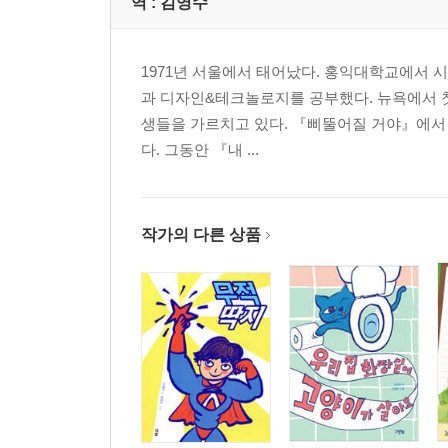
역 :
김영수
트레버 로메인 Trevor Romain
스테판 사그마이스터 Stefan Sagmeister
크리스찬 슬레이드 Christian Slade
1971년 서울에서 태어났다. 홍익대학교에서 시각디
엘우드 스미스 Elwood Smith
과 디자인&테크놀로지를 공부했다. 뉴욕에서 
폴 수피셋 Paul Soupiset
생들을 가르치고 있다. 『삐뚤어질 거야』에서
로즈 스탕달 Roz Stendahl
다. 그동안 『내 ...
크리스 웨어 Chris Ware
멜러니 포드 윌슨 Melanie Ford Wilson
신디 우즈 Cindy Woods
작가의 다른 상품
브라이스 위머 Bryce Wymer
색인 INDEX