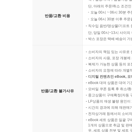
단, 아래의 주문/취소 조건인
오늘 00시 ~ 06시 30분 
반품/교환 비용
오늘 06시 30분 이후 주문
직수입 음반/영상물/기프트 
단, 당일 00시~13시 사이
박스 포장은 택배 배송이 가
소비자의 책임 있는 사유로 
소비자의 사용, 포장 개봉에 
복제가 가능한 상품 등의 포장을 
소비자의 요청에 따라 개별
디지털 컨텐츠인 eBook, 
eBook 대여 상품은 대여 기
모바일 쿠폰 등록 후 취소/환
반품/교환 불가사유
중고상품이 구매확정(자동 
LP상품의 재생 불량 원인이 기
시간의 경과에 의해 재판매가
전자상거래 등에서의 소비자
eBook 세트 상품은 일괄 
1개의 상품으로 취급 및 판매
우, 세트 상품 전부 및 세트