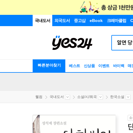
국내도서
외국도서
중고샵
eBook
크레마클럽
C
빠른분야찾기
베스트
신상품
이벤트
바이백
매
웰컴
국내도서
소설/시/희곡
한국소설
소
단