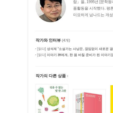
람」을, 1995년 [문
품활동을 시작했다. 평론
미묘하게 넘나드는 개성적
작가와 인터뷰
(4개)
[읽다]
성석제 “소설가는 사냥꾼, 끊임없이 새로운 걸
[읽다]
이야기 神에게, 한 몸 바칠 준비가 된 이야기꾼의 ‘노가리’
작가의 다른 상품