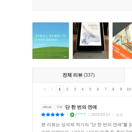
전체 리뷰
(337)
1
2
3
4
5
6
7
8
9
10
단 한 번의 연애
eBook
구매
j*****7
2025-03-17
신고
|
|
|
본 리뷰는 성석제 작가의 "단 한 번의 연애"를