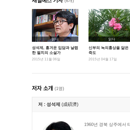
채널예스 기사
(6개)
읽다
읽다
성석제, 흥겨운 입담과 날렵
신부의 녹의홍상을 닮은
한 필치의 소설가
죽도
2015년 11월 06일
2015년 04월 17일
저자 소개
(1명)
저 :
성석제
(成碩濟)
1960년 경북 상주에서