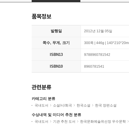
품목정보
발행일
2012년 12월 05일
쪽수, 무게, 크기
300쪽 | 446g | 140*210*20
ISBN13
9788960781542
ISBN10
8960781541
관련분류
카테고리 분류
국내도서
소설/시/희곡
한국소설
한국 장편소설
수상내역 및 미디어 추천 분류
국내도서
기관 추천 도서
한국문화예술위선정 우수문학