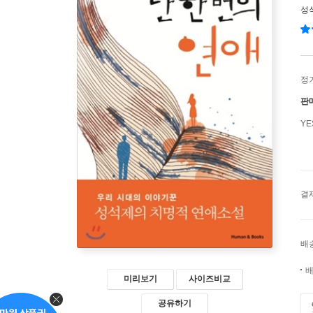
성
정
판
Y
결
배
배
미리보기
사이즈비교
공유하기