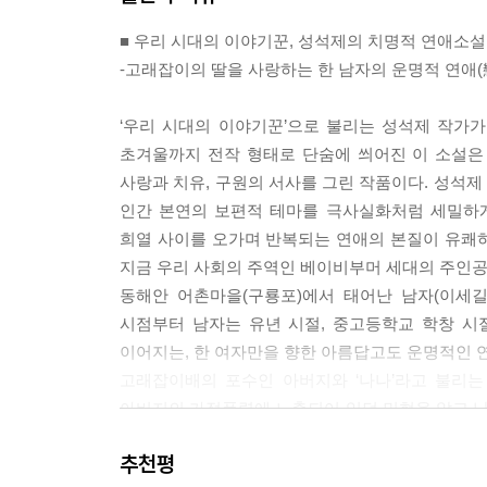
■ 우리 시대의 이야기꾼, 성석제의 치명적 연애소설
-고래잡이의 딸을 사랑하는 한 남자의 운명적 연애(
‘우리 시대의 이야기꾼’으로 불리는 성석제 작가
초겨울까지 전작 형태로 단숨에 씌어진 이 소설은
사랑과 치유, 구원의 서사를 그린 작품이다. 성석
인간 본연의 보편적 테마를 극사실화처럼 세밀하게
희열 사이를 오가며 반복되는 연애의 본질이 유쾌
지금 우리 사회의 주역인 베이비부머 세대의 주인공
동해안 어촌마을(구룡포)에서 태어난 남자(이세길
시점부터 남자는 유년 시절, 중고등학교 학창 시
이어지는, 한 여자만을 향한 아름답고도 운명적인 
고래잡이배의 포수인 아버지와 ‘나나’라고 불리
아버지의 가정폭력에 노출되어 있던 민현을 알고 난 
물결이 고스란히 담겨 있다. 그 험난한 질곡의 
추천평
장소가 없는 그녀에게 구원의 도피처가 되어 준다.