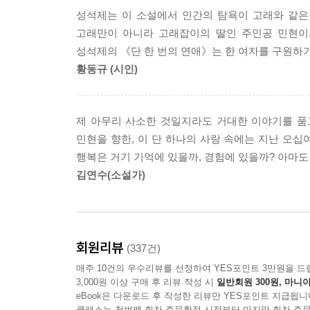
소설은 민현을 향한 세길의 연애 연대기를 보여주
성석제는 이 소설에서 인간의 탐욕이 고래와 같은
그들이 나누는 대화를 교차 병렬하는 형태로 구성되
고래만이 아니라 고래잡이의 딸인 주인공 민현이기
오가며 이야기의 재미를 배가하고 모든 사람이 인간
성석제의 《단 한 번의 연애》는 한 여자를 구원하
여자만을 사랑했던 한 남자의 간절한 연애 이야기
황동규 (시인)
인간이 극복해 나가야 할 폭력은 무엇이며 추구해야
제 아무리 사소한 것일지라도 거대한 이야기를 품고
민현을 향한, 이 단 하나의 사랑 속에는 지난 오십
행복은 거기 기억에 있을까, 경험에 있을까? 아마도
김연수(소설가)
회원리뷰
(337건)
매주 10건의 우수리뷰를 선정하여 YES포인트 3만원을 드
3,000원 이상 구매 후 리뷰 작성 시
일반회원 300원, 마니아
eBook은 다운로드 후 작성한 리뷰만 YES포인트 지급됩니
클래스는 첫번째 회차 주문확정 시점부터 마지막 회차 주문