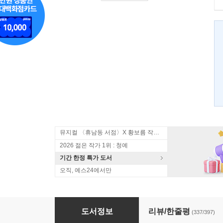
뮤지컬 〈휴남동 서점〉X 황보름 작가 북토크
2026 젊은 작가 1위 : 청예
기간 한정 특가 도서
오직, 예스24에서만
단 한 번의 연애
도서정보
리뷰/한줄평
(337/397)