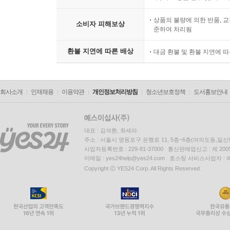
상품의 불량에 의한 반품, 교
소비자 피해보상
준하여 처리됨
환불 지연에 따른 배상
대금 환불 및 환불 지연에 
회사소개
인재채용
이용약관
개인정보처리방침
청소년보호정책
도서홍보안내
대표 : 김석환, 최세라
주소 : 서울시 영등포구 은행로 11, 5층~6층(여의도동,일신
사업자등록번호 : 229-81-37000 통신판매업신고 : 제 200
이메일 : yes24help@yes24.com 호스팅 서비스사업자 :
Copyright ⓒ YES24 Corp. All Rights Reserved.