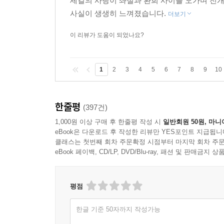
세길의 사랑이 좌절과 환희 사이를 오가며 전개
사실이 생생히 느껴졌습니다.
더보기
이 리뷰가 도움이 되었나요?
1
2
3
4
5
6
7
8
9
10
한줄평
(397건)
1,000원 이상 구매 후 한줄평 작성 시
일반회원 50원, 마니
eBook은 다운로드 후 작성한 리뷰만 YES포인트 지급됩니
클래스는 첫번째 회차 주문확정 시점부터 마지막 회차 주문
eBook 페이백, CD/LP, DVD/Blu-ray, 패션 및 판매금
평점
한글 기준 50자까지 작성가능