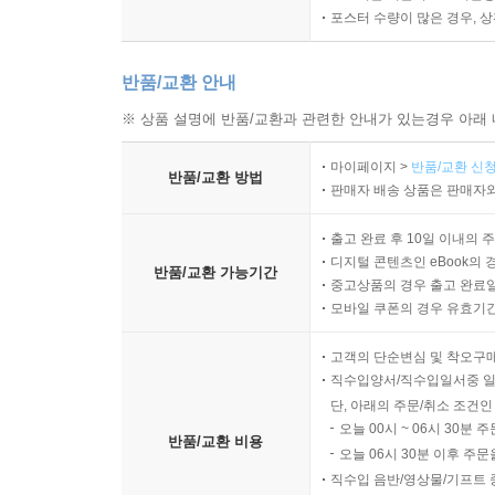
포스터 수량이 많은 경우, 
반품/교환 안내
※ 상품 설명에 반품/교환과 관련한 안내가 있는경우 아래 
마이페이지 >
반품/교환 신청
반품/교환 방법
판매자 배송 상품은 판매자와
출고 완료 후 10일 이내의 
디지털 콘텐츠인 eBook의 
반품/교환 가능기간
중고상품의 경우 출고 완료일
모바일 쿠폰의 경우 유효기간(
고객의 단순변심 및 착오구
직수입양서/직수입일서중 일
단, 아래의 주문/취소 조건인
오늘 00시 ~ 06시 30분 
반품/교환 비용
오늘 06시 30분 이후 주문
직수입 음반/영상물/기프트 