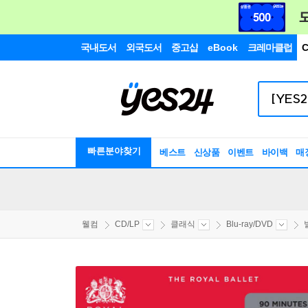
국내도서
외국도서
중고샵
eBook
크레마클럽
C
빠른분야찾기
베스트
신상품
이벤트
바이백
매
웰컴
CD/LP
클래식
Blu-ray/DVD